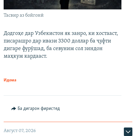
Тасвир аз бойгонӣ
Додгоҳе дар Узбекистон як занро, ки хостааст,
писарашро дар ивази 3300 доллар ба ҷуфти
дигаре фурӯшад, ба севуним сол зиндон
маҳкум кардааст.
Идома
Ба дигарон фиристед
Август 07, 2026