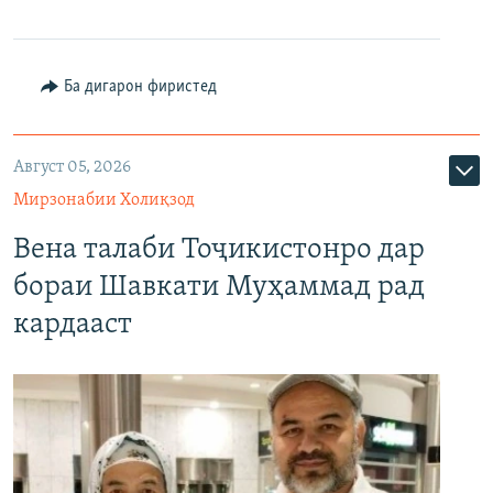
Ба дигарон фиристед
Август 05, 2026
Мирзонабии Холиқзод
Вена талаби Тоҷикистонро дар
бораи Шавкати Муҳаммад рад
кардааст