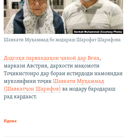
Шавкати Муҳаммад бо модараш Шарофат Шарифова
Додгоҳи парвандаҳои ҷиноӣ дар Вена
,
маркази Австрия, дархости мақомоти
Тоҷикистонро дар бораи истирдоди намояндаи
мухолифини тоҷик
Шавкати Муҳаммад
(Шавкатҷон Шарифов)
ва модару бародараш
рад кардааст.
Идома