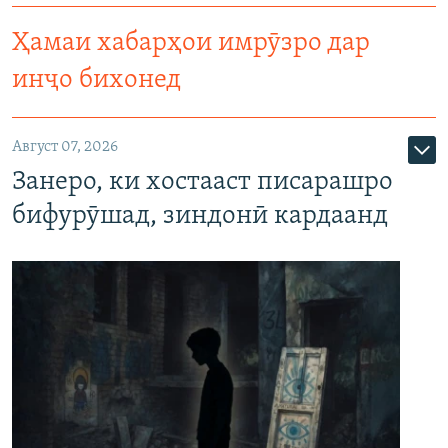
Ҳамаи хабарҳои имрӯзро дар
инҷо бихонед
Август 07, 2026
Занеро, ки хостааст писарашро
бифурӯшад, зиндонӣ кардаанд