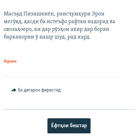
Масъуд Пизишкиён, раисҷумҳури Эрон
мегӯяд, қасди ба истеъфо рафтан надорад ва
овозаҳоеро, ки дар рӯзҳои ахир дар бораи
барканории ӯ нашр шуд, рад кард.
Идома
Ба дигарон фиристед
Ёфтҳои бештар