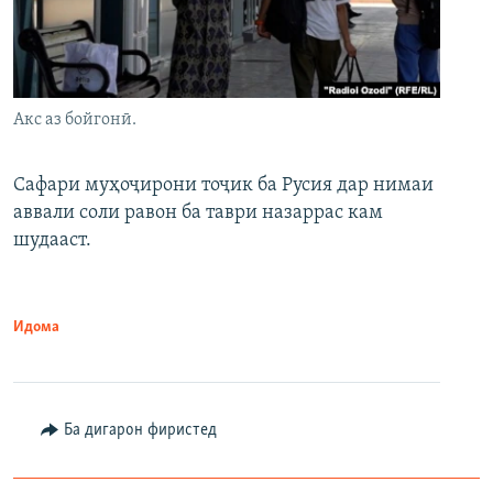
Акс аз бойгонӣ.
Сафари муҳоҷирони тоҷик ба Русия дар нимаи
аввали соли равон ба таври назаррас кам
шудааст.
Идома
Ба дигарон фиристед