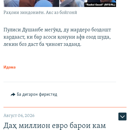
Раҳоии зиндониён. Акс аз бойгонӣ
Пулиси Душанбе мегӯяд, ду мардеро боздошт
кардааст, ки бар асоси қонуни афв озод шуда,
лекин боз даст ба ҷиноят заданд.
Идома
Ба дигарон фиристед
Август 06, 2026
Даҳ миллион евро барои кам