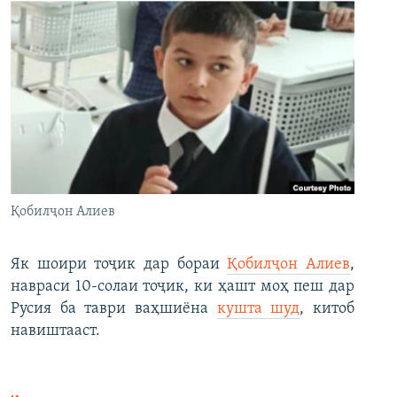
Қобилҷон Алиев
Як шоири тоҷик дар бораи
Қобилҷон Алиев
,
навраси 10-солаи тоҷик, ки ҳашт моҳ пеш дар
Русия ба таври ваҳшиёна
кушта шуд
, китоб
навиштааст.