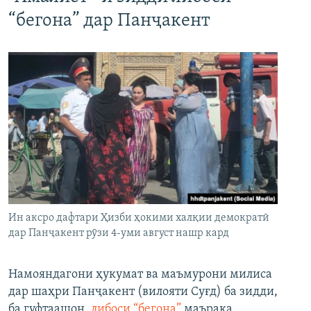
“бегона” дар Панҷакент
Ин аксро дафтари Ҳизби ҳокими халқии демократӣ
дар Панҷакент рӯзи 4-уми август нашр кард
Намояндагони ҳукумат ва маъмурони милиса
дар шаҳри Панҷакент (вилояти Суғд) ба зидди,
ба гуфтаашон,
либоси “бегона”
маърака