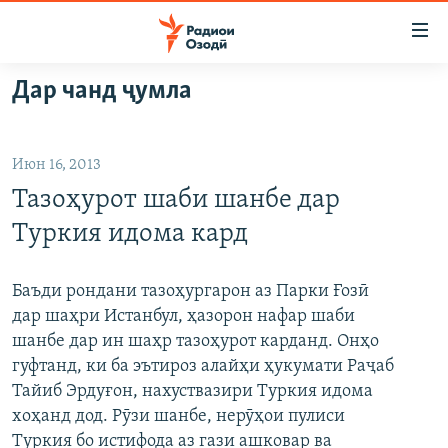
Пайвандҳои
дастрасӣ
Ҷаҳиш
Дар чанд ҷумла
ба
ГӮШАҲО
мояи
ГАПИ ОЗОД
СИЁСАТ
аслӣ
Июн 16, 2013
РӮЗГОРИ МУҲОҶИР
Ҷаҳиш
ИҚТИСОД
Тазоҳурот шаби шанбе дар
ба
САЛОМ, ХОҲАР
ҶОМЕА
феҳристи
Туркия идома кард
ТАҲҚИҚОТ
ҚАЗИЯИ "КРОКУС"
аслӣ
Ҷаҳиш
ҶАНГ ДАР УКРАИНА
ОСИЁИ МАРКАЗӢ
Баъди рондани тазоҳургарон аз Парки Ғозӣ
ба
дар шаҳри Истанбул, ҳазорон нафар шаби
НАЗАРИ МАРДУМ
ФАРҲАНГ
ҷустор
шанбе дар ин шаҳр тазоҳурот карданд. Онҳо
ЧАНДРАСОНАӢ
МЕҲМОНИ ОЗОДӢ
БЛОГИСТОН
гуфтанд, ки ба эътироз алайҳи ҳукумати Раҷаб
Тайиб Эрдуғон, нахуствазири Туркия идома
РӮЙХАТҲО
ВАРЗИШ
ОЗОДӢ ОНЛАЙН
ВИДЕО
хоҳанд дод. Рӯзи шанбе, нерӯҳои пулиси
КИТОБҲОИ ОЗОДӢ
НИГОРИСТОН
Туркия бо истифода аз гази ашковар ва