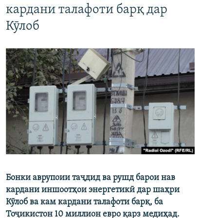
кардани талафоти барқ дар
Кӯлоб
Бонки аврупоии таҷдид ва рушд барои нав
кардани иншоотҳои энергетикӣ дар шаҳри
Кӯлоб ва кам кардани талафоти барқ, ба
Тоҷикистон 10 миллион евро қарз медиҳад.