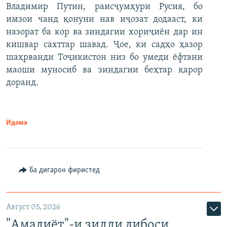
Владимир Путин, раисҷумҳури Русия, бо
имзои чанд қонуни нав иҷозат додааст, ки
назорат ба кор ва зиндагии хориҷиён дар ин
кишвар сахттар шавад. Ҷое, ки садҳо ҳазор
шаҳрванди Тоҷикистон низ бо умеди ёфтани
маоши муносиб ва зиндагии беҳтар қарор
доранд.
Идома
Ба дигарон фиристед
Август 05, 2026
"Амалиёт"-и зидди либоси