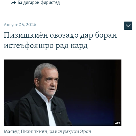
Ба дигарон фиристед
Август 05, 2026
Пизишкиён овозаҳо дар бораи
истеъфояшро рад кард
Масъуд Пизишкиён, раисҷумҳури Эрон.