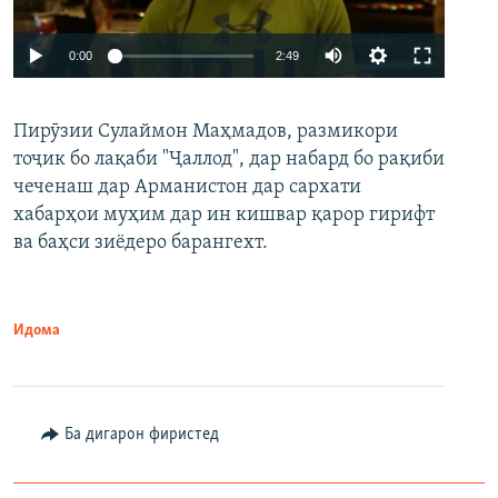
Auto
0:00
2:49
240p
Пирӯзии Сулаймон Маҳмадов, размикори
360p
тоҷик бо лақаби "Ҷаллод", дар набард бо рақиби
480p
Auto
240p
360p
480p
чеченаш дар Арманистон дар сархати
720p
хабарҳои муҳим дар ин кишвар қарор гирифт
720p
1080p
ва баҳси зиёдеро барангехт.
1080p
Идома
Ба дигарон фиристед