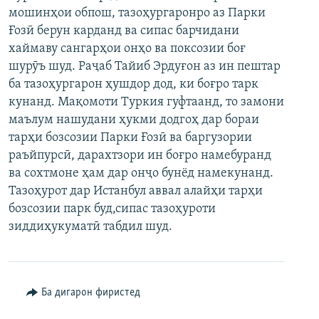
мошинҳои обпош, тазоҳургаронро аз Парки
ГУЗОРИШҲОИ РАДИОӢ
Русский
Ғозӣ берун карданд ва сипас барчидани
хаймаву сангарҳои онҳо ва поксозии боғ
ПАЙГИРӢ КУНЕД
шурӯъ шуд. Раҷаб Тайиб Эрдуғон аз ин пештар
ба тазоҳургарон ҳушдор дод, ки боғро тарк
кунанд. Мақомоти Туркия гуфтаанд, то замони
маълум нашудани ҳукми додгоҳ дар бораи
тарҳи бозсозии Парки Ғозӣ ва баргузории
раъйпурсӣ, дарахтзори ин боғро намебуранд
Ҳамаи сомонаҳои RFE/RL
ва сохтмоне ҳам дар онҷо бунёд намекунанд.
Тазоҳурот дар Истанбул аввал алайҳи тарҳи
бозсозии парк буд,сипас тазоҳуроти
зиддиҳукуматӣ табдил шуд.
Ба дигарон фиристед