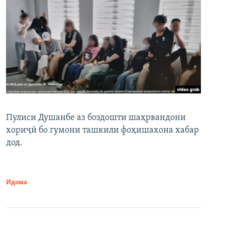
Пулиси Душанбе аз боздошти шаҳрвандони
хориҷӣ бо гумони ташкили фоҳишахона хабар
дод.
Идома