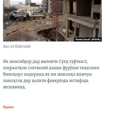
Акс аз бойгонӣ
Як мансабдор дар вилояти Суғд гуфтааст,
ширкатҳои сохтмонӣ ҳаққи фурӯши таҳхонаи
биноҳоро надоранд ва ин маконҳо ҳамчун
паноҳгоҳ дар ҳолати фавқулода истифода
мешаванд.
Идома