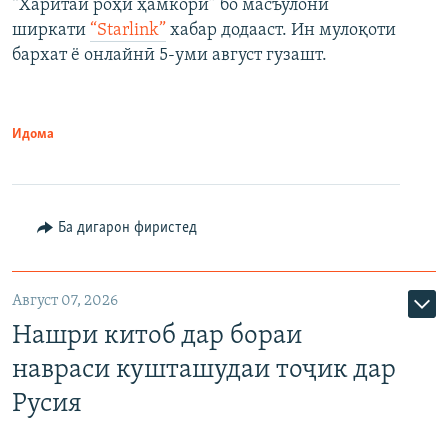
“Харитаи роҳи ҳамкорӣ” бо масъулони
ширкати
“Starlink”
хабар додааст. Ин мулоқоти
бархат ё онлайнӣ 5-уми август гузашт.
Идома
Ба дигарон фиристед
Август 07, 2026
Нашри китоб дар бораи
навраси кушташудаи тоҷик дар
Русия