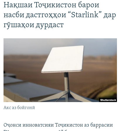
Нақшаи Тоҷикистон барои
насби дастгоҳҳои “Starlink” дар
гӯшаҳои дурдаст
Акс аз бойгонӣ
Оҷонси инноватсияи Тоҷикистон аз баррасии