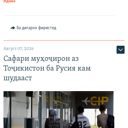
Идома
Ба дигарон фиристед
Август 07, 2026
Сафари муҳоҷирон аз
Тоҷикистон ба Русия кам
шудааст