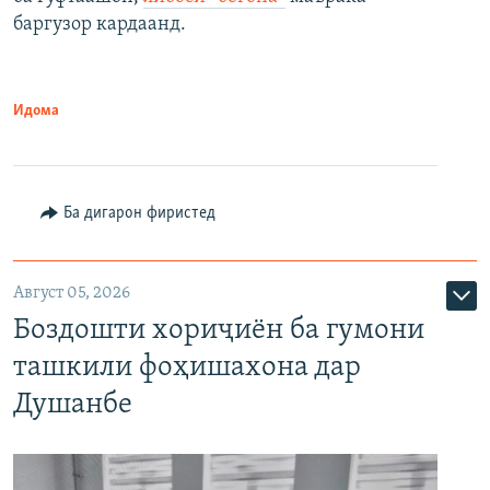
баргузор кардаанд.
Идома
Ба дигарон фиристед
Август 05, 2026
Боздошти хориҷиён ба гумони
ташкили фоҳишахона дар
Душанбе