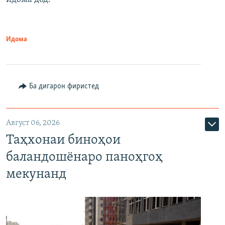
Идома
Ба дигарон фиристед
Август 06, 2026
Таҳхонаи биноҳои
баландошёнаро паноҳгоҳ
мекунанд