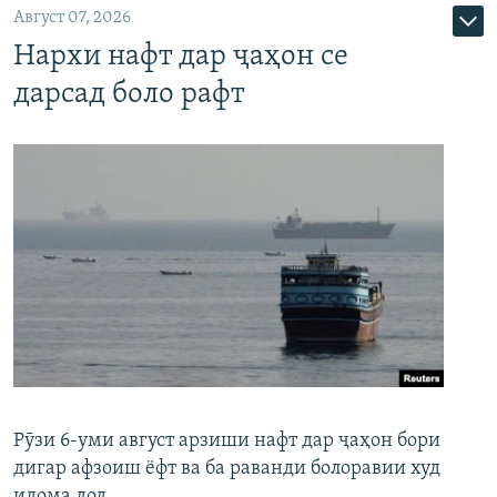
Август 07, 2026
Нархи нафт дар ҷаҳон се
дарсад боло рафт
Рӯзи 6-уми август арзиши нафт дар ҷаҳон бори
дигар афзоиш ёфт ва ба раванди болоравии худ
идома дод.