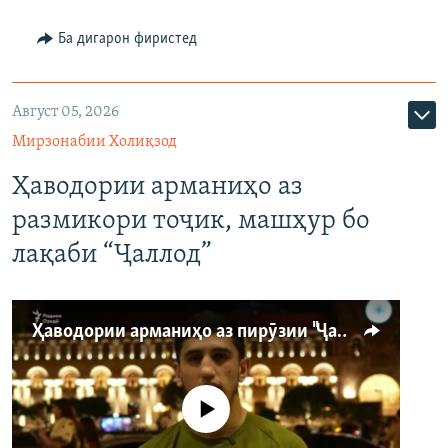
Ба дигарон фиристед
Август 05, 2026
Мирзонабии Холиқзод
Ҳаводории арманиҳо аз
размикори тоҷик, машҳур бо
лақаби “Ҷаллод”
Ҳаводории арманиҳо аз пирӯзии "Ҷаллод"-и тоҷик
Феълан кор намекунад