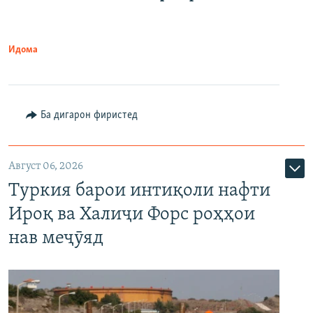
Идома
Ба дигарон фиристед
Август 06, 2026
Туркия барои интиқоли нафти
Ироқ ва Халиҷи Форс роҳҳои
нав меҷӯяд