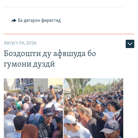
Ба дигарон фиристед
Август 06, 2026
Боздошти ду афвшуда бо
гумони дуздӣ