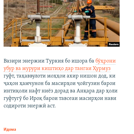
Вазири энержии Туркия бо ишора ба
бӯҳрони
убур ва мурури киштиҳо дар тангаи Ҳурмуз
гуфт, таҳаввулоти моҳҳои ахир нишон дод, ки
ҷаҳон ҳамчунон ба масирҳои ҷойгузин барои
интиқоли нафт ниёз дорад ва Анқара дар ҳоли
гуфтугӯ бо Ироқ барои тавсеаи масирҳои нави
содироти энержӣ аст.
Идома