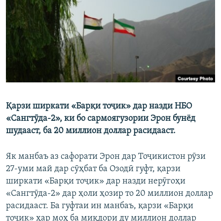
ГУЗОРИШҲОИ РАДИОӢ
Русский
ПАЙГИРӢ КУНЕД
Қарзи ширкати «Барқи тоҷик» дар назди НБО
Ҳамаи сомонаҳои RFE/RL
«Сангтӯда-2», ки бо сармоягузории Эрон бунёд
шудааст, ба 20 миллион доллар расидааст.
Як манбаъ аз сафорати Эрон дар Тоҷикистон рӯзи
27-уми май дар сӯҳбат ба Озодӣ гуфт, қарзи
ширкати «Барқи тоҷик» дар назди нерӯгоҳи
«Сангтӯда-2» дар ҳоли ҳозир то 20 миллион доллар
расидааст. Ба гуфтаи ин манбаъ, қарзи «Барқи
тоҷик» ҳар моҳ ба миқдори ду миллион доллар