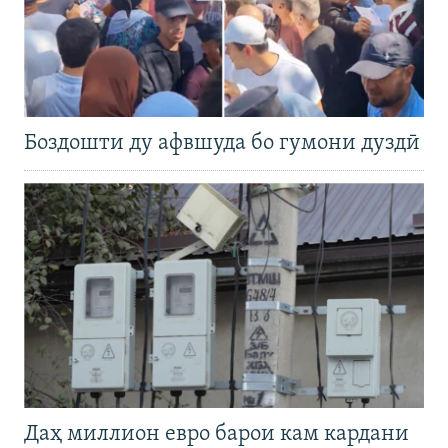
Боздошти ду афвшуда бо гумони дуздӣ
Даҳ миллион евро барои кам кардани