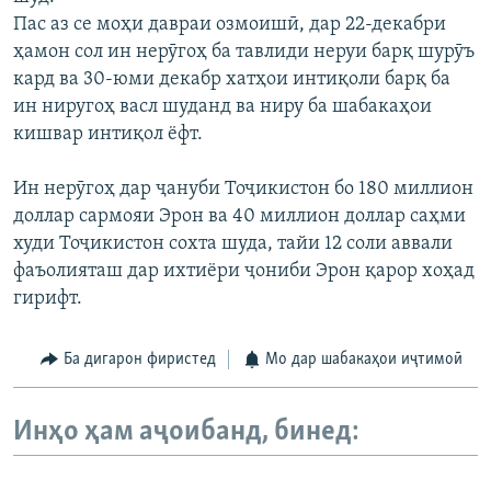
Пас аз се моҳи давраи озмоишӣ, дар 22-декабри
ҳамон сол ин нерӯгоҳ ба тавлиди неруи барқ шурӯъ
кард ва 30-юми декабр хатҳои интиқоли барқ ба
ин ниругоҳ васл шуданд ва ниру ба шабакаҳои
кишвар интиқол ёфт.
Ин нерӯгоҳ дар ҷануби Тоҷикистон бо 180 миллион
доллар сармояи Эрон ва 40 миллион доллар саҳми
худи Тоҷикистон сохта шуда, тайи 12 соли аввали
фаъолияташ дар ихтиёри ҷониби Эрон қарор хоҳад
гирифт.
Ба дигарон фиристед
Мо дар шабакаҳои иҷтимоӣ
Инҳо ҳам аҷоибанд, бинед: