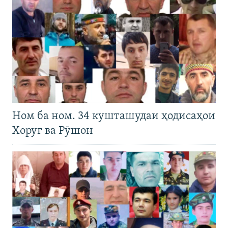
Ном ба ном. 34 кушташудаи ҳодисаҳои
Хоруғ ва Рӯшон