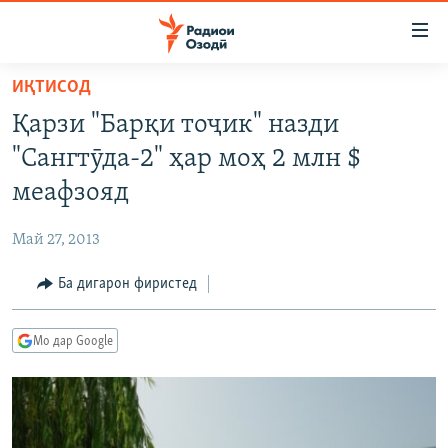
Пайвандҳои
дастрасӣ
Ҷаҳиш
ИҚТИСОД
ба
ГӮШАҲО
Қарзи "Барқи тоҷик" назди
мояи
ГАПИ ОЗОД
СИЁСАТ
аслӣ
"Сангтӯда-2" ҳар моҳ 2 млн $
РӮЗГОРИ МУҲОҶИР
Ҷаҳиш
ИҚТИСОД
меафзояд
ба
САЛОМ, ХОҲАР
ҶОМЕА
феҳристи
Май 27, 2013
ТАҲҚИҚОТ
ҚАЗИЯИ "КРОКУС"
аслӣ
Ҷаҳиш
Ба дигарон фиристед
ҶАНГ ДАР УКРАИНА
ОСИЁИ МАРКАЗӢ
ба
НАЗАРИ МАРДУМ
ФАРҲАНГ
ҷустор
Мо дар Google
ЧАНДРАСОНАӢ
МЕҲМОНИ ОЗОДӢ
БЛОГИСТОН
РӮЙХАТҲО
ВАРЗИШ
ОЗОДӢ ОНЛАЙН
ВИДЕО
КИТОБҲОИ ОЗОДӢ
НИГОРИСТОН