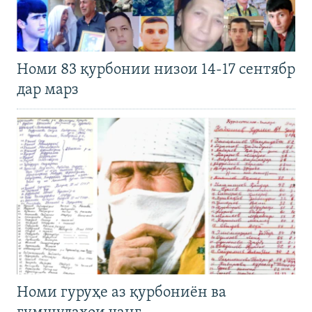
Номи 83 қурбонии низои 14-17 сентябр
дар марз
Номи гуруҳе аз қурбониён ва