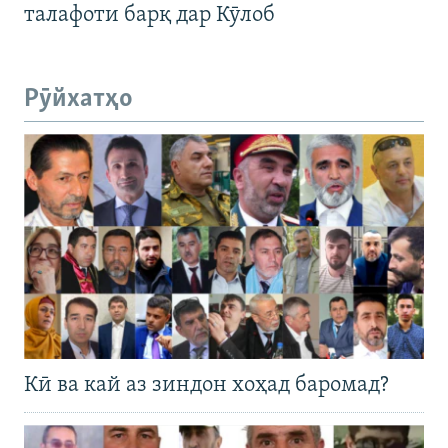
талафоти барқ дар Кӯлоб
Рӯйхатҳо
Кӣ ва кай аз зиндон хоҳад баромад?