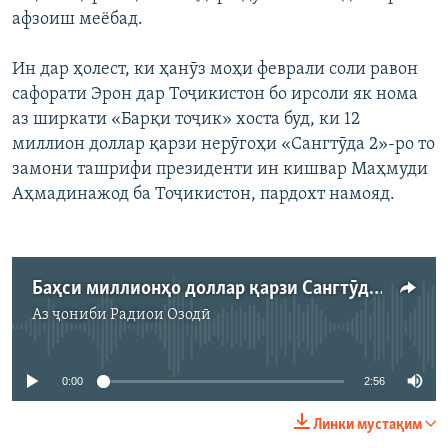
афзоиш меёбад.
Ин дар ҳолест, ки ҳанӯз моҳи феврали соли равон
сафорати Эрон дар Тоҷикистон бо ирсоли як нома
аз ширкати «Барқи тоҷик» хоста буд, ки 12
миллион доллар қарзи нерӯгоҳи «Сангтӯда 2»-ро то
замони ташрифи президенти ин кишвар Маҳмуди
Аҳмадинажод ба Тоҷикистон, пардохт намояд.
Баҳси миллионҳо доллар қарзи Сангтӯда-2
Аз ҷониби
Радиои Озодӣ
Феълан кор намекунад
0:00
2:56
Линки мустақим