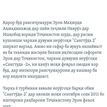
Қарор буд раисиҷумҳури Эрон Маҳмуди
Аҳмадинажод дар пайи таҷлили Наврӯз дар
Ишқобод вориди Тоҷикистон шуда, дар расми
кушоиши чархаи дувуми нерӯгоҳи "Сангтӯда 2"
ширкат варзад. Аммо ин сафар ба вуқуъ напайваст
ва ба таъкиди масъули бахши иқтисодии сафорати
Эрон дар Тоҷикистон, чархаи дуввуми нерӯгоҳи
«Сангтуда -2», ки ҳанӯз моҳи феврал омодаи кор
буд, дар интизори раисҷумҳурони ду кишвар ба
кор андохта нашудааст.
Чарха ё турбинаи аввали нерӯгоҳи барқи обии
"Сангтӯда-2" дар авоили моҳи сентябри соли 2011 бо
иштироки раҳбарони Тоҷикистону Эрон фаъол
шуд.