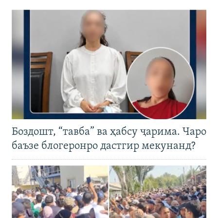
Боздошт, “тавба” ва ҳабсу ҷарима. Чаро
баъзе блогеронро дастгир мекунанд?