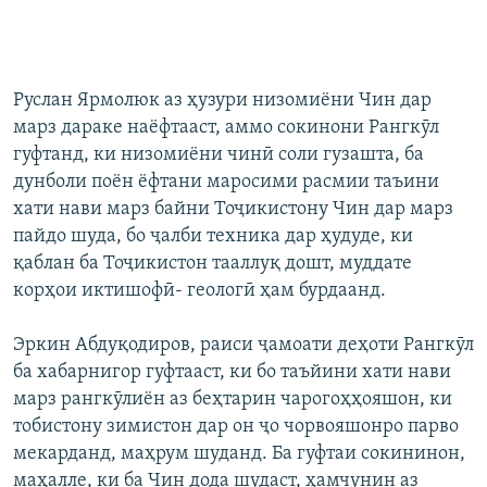
Руслан Ярмолюк аз ҳузури низомиёни Чин дар
марз дараке наёфтааст, аммо сокинони Рангкӯл
гуфтанд, ки низомиёни чинӣ соли гузашта, ба
дунболи поён ёфтани маросими расмии таъини
хати нави марз байни Тоҷикистону Чин дар марз
пайдо шуда, бо ҷалби техника дар ҳудуде, ки
қаблан ба Тоҷикистон тааллуқ дошт, муддате
корҳои иктишофӣ- геологӣ ҳам бурдаанд.
Эркин Абдуқодиров, раиси ҷамоати деҳоти Рангкӯл
ба хабарнигор гуфтааст, ки бо таъйини хати нави
марз рангкӯлиён аз беҳтарин чарогоҳҳояшон, ки
тобистону зимистон дар он ҷо чорвояшонро парво
мекарданд, маҳрум шуданд. Ба гуфтаи сокининон,
маҳалле, ки ба Чин дода шудаст, ҳамчунин аз