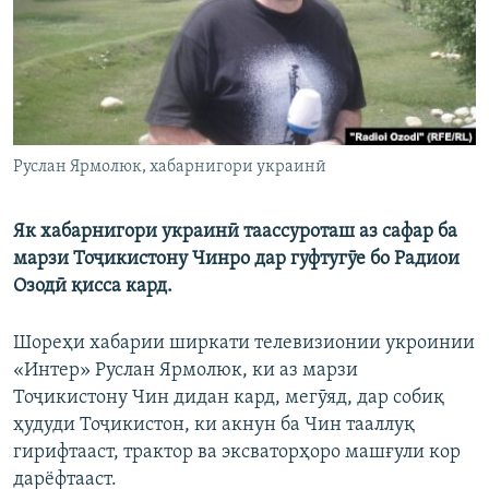
ГУЗОРИШҲОИ РАДИОӢ
Русский
ПАЙГИРӢ КУНЕД
Руслан Ярмолюк, хабарнигори украинӣ
Як хабарнигори украинӣ таассуроташ аз сафар ба
Ҳамаи сомонаҳои RFE/RL
марзи Тоҷикистону Чинро дар гуфтугӯе бо Радиои
Озодӣ қисса кард.
Шореҳи хабарии ширкати телевизионии укроинии
«Интер» Руслан Ярмолюк, ки аз марзи
Тоҷикистону Чин дидан кард, мегӯяд, дар собиқ
ҳудуди Тоҷикистон, ки акнун ба Чин тааллуқ
гирифтааст, трактор ва эксваторҳоро машғули кор
дарёфтааст.