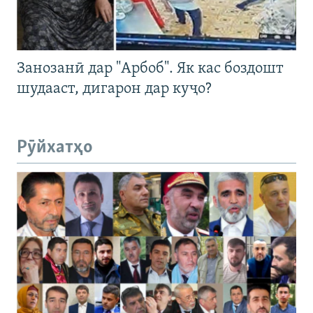
Занозанӣ дар "Арбоб". Як кас боздошт
шудааст, дигарон дар куҷо?
Рӯйхатҳо