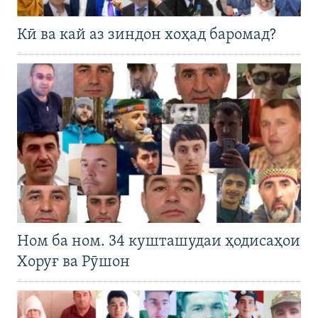
Кӣ ва кай аз зиндон хоҳад баромад?
Ном ба ном. 34 кушташудаи ҳодисаҳои
Хоруғ ва Рӯшон