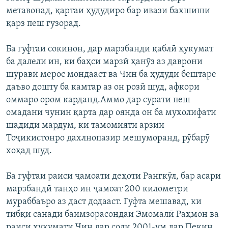
метавонад, қартаи ҳудудиро бар ивази бахшиши
қарз пеш гузорад.
Ба гуфтаи сокинон, дар марзбанди қаблӣ ҳукумат
ба далели ин, ки баҳси марзӣ ҳанӯз аз даврони
шӯравӣ мерос мондааст ва Чин ба ҳудуди бештаре
даъво дошту ба камтар аз он розӣ шуд, афкори
оммаро ором карданд.Аммо дар сурати пеш
омадани чунин қарта дар оянда он ба мухолифати
шадиди мардум, ки тамомияти арзии
Тоҷикистонро дахлнопазир мешуморанд, рӯбарӯ
хоҳад шуд.
Ба гуфтаи раиси ҷамоати деҳоти Рангкӯл, бар асари
марзбандӣ танҳо ин ҷамоат 200 километри
мураббаъро аз даст додааст. Гуфта мешавад, ки
тибқи санади баимзорасондаи Эмомалӣ Раҳмон ва
раиси ҳукумати Чин дар соли 2001-ум дар Пекин