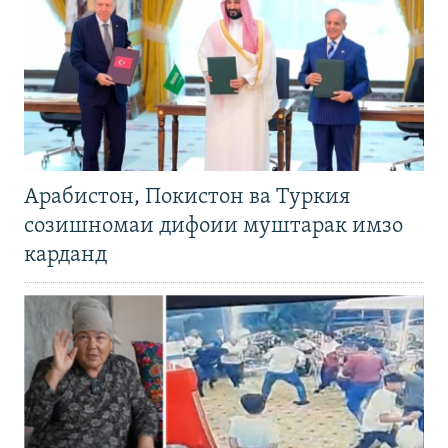
Арабистон, Покистон ва Туркия
созишномаи дифоии муштарак имзо
карданд