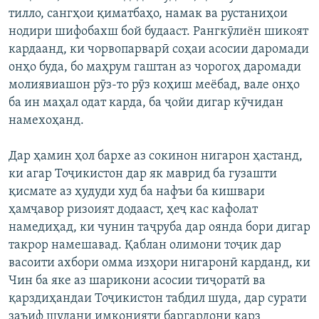
тилло, сангҳои қиматбаҳо, намак ва рустаниҳои
нодири шифобахш бой будааст. Рангкӯлиён шикоят
кардаанд, ки чорвопарварӣ соҳаи асосии даромади
онҳо буда, бо маҳрум гаштан аз чорогоҳ даромади
молиявиашон рӯз-то рӯз коҳиш меёбад, вале онҳо
ба ин маҳал одат карда, ба ҷойи дигар кӯчидан
намехоҳанд.
Дар ҳамин ҳол бархе аз сокинон нигарон ҳастанд,
ки агар Тоҷикистон дар як маврид ба гузашти
қисмате аз ҳудуди худ ба нафъи ба кишвари
ҳамҷавор ризоият додааст, ҳеҷ кас кафолат
намедиҳад, ки чунин таҷруба дар оянда бори дигар
такрор намешавад. Қаблан олимони тоҷик дар
васоити ахбори омма изҳори нигаронӣ карданд, ки
Чин ба яке аз шарикони асосии тиҷоратӣ ва
қарздиҳандаи Тоҷикистон табдил шуда, дар сурати
заъиф шудани имконияти баргардони қарз