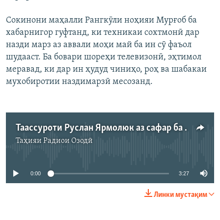
Сокинони маҳалли Рангкӯли ноҳияи Мурғоб ба
хабарнигор гуфтанд, ки техникаи сохтмонӣ дар
назди марз аз аввали моҳи май ба ин сӯ фаъол
шудааст. Ба бовари шореҳи телевизонӣ, эҳтимол
меравад, ки дар ин ҳудуд чиниҳо, роҳ ва шабакаи
мухобиротии наздимарзӣ месозанд.
Таассуроти Руслан Ярмолюк аз сафар ба марзи Тоҷикистону Чин
Таҳияи
Радиои Озодӣ
Феълан кор намекунад
0:00
3:27
Линки мустақим