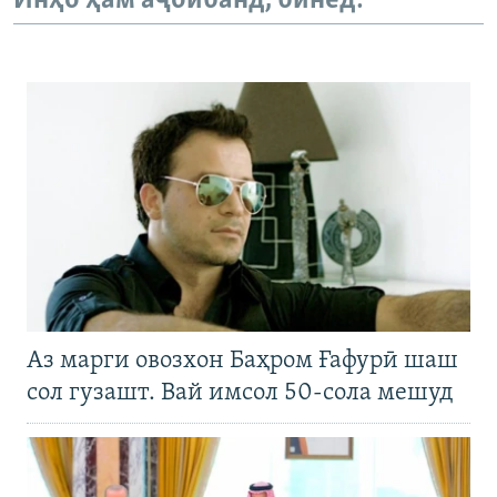
Инҳо ҳам аҷоибанд, бинед:
Аз марги овозхон Баҳром Ғафурӣ шаш
сол гузашт. Вай имсол 50-сола мешуд