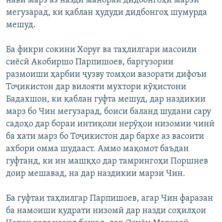
нави марз аз назди манораи дидбонгоҳи марзӣ
мегузарад, ки қаблан ҳудуди дидбонгоҳ шумурда
мешуд.
Ба фикри сокини Хоруғ ва таҳлилгари масоили
сиёсӣ Акобиршо Парпишоев, баргузории
размоиши ҳарбии ҷузву томҳои вазорати дифоъи
Тоҷикистон дар вилояти мухтори кӯҳистони
Бадахшон, ки қаблан гуфта мешуд, дар наздикии
марз бо Чин мегузарад, боиси баланд шудани сару
садоҳо дар бораи интиқоли нерӯҳои низомии чинӣ
ба хати марз бо Тоҷикистон дар бархе аз васоити
ахбори омма шудааст. Аммо мақомот баъдан
гуфтанд, ки ин машқҳо дар тамрингоҳи Поршнев
доир мешавад, на дар наздикии марзи Чин.
Ба гуфтаи таҳлилгар Парпишоев, агар Чин фаразан
ба намоиши қудрати низомӣ дар назди соҳилҳои