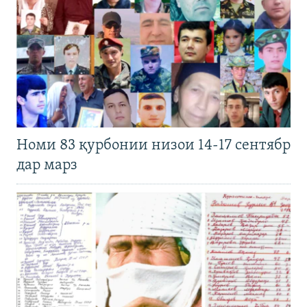
Номи 83 қурбонии низои 14-17 сентябр
дар марз