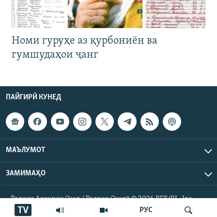
Номи гуруҳе аз қурбониён ва
гумшудаҳои ҷанг
ПАЙГИРӢ КУНЕД
МАЪЛУМОТ
ЗАМИМАҲО
Радиои Аврупои Озод / Радиои Озодӣ © 2026 RFE/RL. Inc.
Ҳамаи ҳуқуқ маҳфуз аст.
TV
РУС