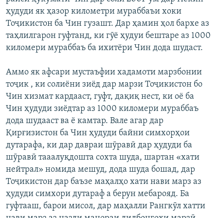
ҳудуди як ҳазор километри мураббаъи хоки
Тоҷикистон ба Чин гузашт. Дар ҳамин ҳол бархе аз
таҳлилгарон гуфтанд, ки гӯё ҳудуи бештаре аз 1000
киломери мураббаъ ба ихитёри Чин дода шудаст.
Аммо як афсари мустаъфии хадамоти марзбонии
тоҷик , ки солиёни зиёд дар марзи Тоҷикистон бо
Чин хизмат кардааст, гуфт, дақиқ нест, ки оё ба
Чин ҳудуди зиёдтар аз 1000 киломери мураббаъ
дода шудааст ва ё камтар. Вале агар дар
Қирғизистон ба Чин ҳудуди байни симхорҳои
дутарафа, ки дар давраи шӯравӣ дар ҳудуди ба
шӯравӣ тааалуқдошта сохта шуда, шартан «хати
нейтрал» номида мешуд, дода шуда бошад, дар
Тоҷикистон дар баъзе маҳалҳо хати нави марз аз
ҳудуди симхори дутараф а берун мебарояд. Ба
гуфтааш, барои мисол, дар маҳалли Рангкӯл хатти