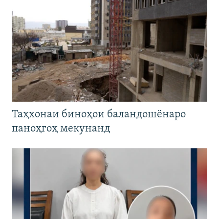
Таҳхонаи биноҳои баландошёнаро
паноҳгоҳ мекунанд