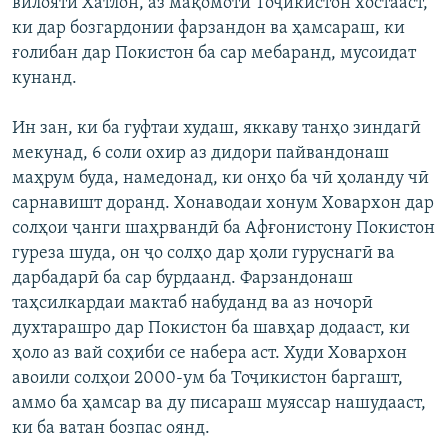
вилояти Хатлон, аз мақомоти Тоҷикистон хостааст,
ки дар бозгардонии фарзандон ва ҳамсараш, ки
ғолибан дар Покистон ба сар мебаранд, мусоидат
кунанд.
Ин зан, ки ба гуфтаи худаш, яккаву танҳо зиндагӣ
мекунад, 6 соли охир аз дидори пайвандонаш
маҳрум буда, намедонад, ки онҳо ба чӣ ҳоланду чӣ
сарнавишт доранд. Хонаводаи хонум Ховархон дар
солҳои ҷанги шаҳрвандӣ ба Афғонистону Покистон
гуреза шуда, он ҷо солҳо дар ҳоли гуруснагӣ ва
дарбадарӣ ба сар бурдаанд. Фарзандонаш
таҳсилкардаи мактаб набуданд ва аз ночорӣ
духтарашро дар Покистон ба шавҳар додааст, ки
ҳоло аз вай соҳиби се набера аст. Худи Ховархон
авоили солҳои 2000-ум ба Тоҷикистон баргашт,
аммо ба ҳамсар ва ду писараш муяссар нашудааст,
ки ба ватан бозпас оянд.