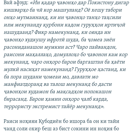
Вай афзуд:
«Ин қадар ҷавонҳо дар Покистону дигар
кишварҳо ба чӣ кор машғуланд? Оё хешу табори
онҳо мутмаинанд, ки ин ҷавонҳо танҳо таҳсили
илм мекунанду қурбони кадом гуруҳҳои иртиҷоӣ
нашудаанд? Фикр намекунанд, ки оянда ин
ҷавонҳо худкушу ифротӣ шуда, ба ҷомеа зиён
расониданашон мумкин аст? Чаро пайвандон,
раисони маҳаллаҳо, домуллоҳо бо ҷавонон кам кор
мекунанд, чаро онҳоро барои баргаштан ба ҳаёти
мулкӣ насиҳат намекунанд? Гуруҳҳое ҳастанд, ки
ба пора шудани ҷомеаи мо, давлати мо
манфиатдоранд ва талош мекунанд бо дасти
ҷавонҳои худамон ба мақсадҳои нопокашон
бирасанд. Барои ҳамин онҳоро ҷалб карда,
террористу экстремист тайёр мекунанд».
Раиси ноҳияи Қубодиён бо ишора ба он ки тайи
чанд соли охир беш аз бист сокини ин ноҳия бо