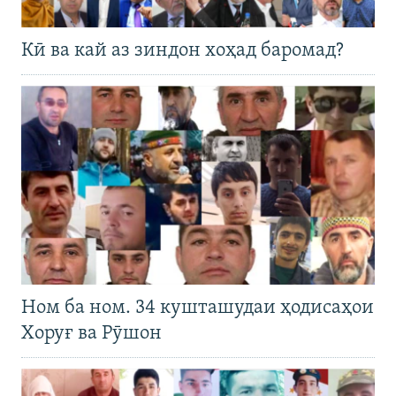
Кӣ ва кай аз зиндон хоҳад баромад?
Ном ба ном. 34 кушташудаи ҳодисаҳои
Хоруғ ва Рӯшон