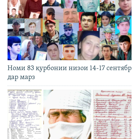
Номи 83 қурбонии низои 14-17 сентябр
дар марз