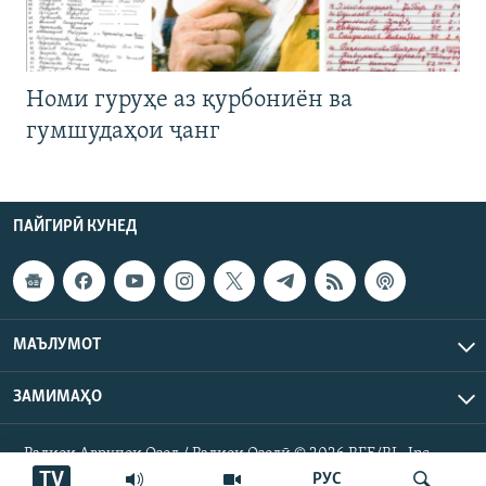
Номи гуруҳе аз қурбониён ва
гумшудаҳои ҷанг
ПАЙГИРӢ КУНЕД
МАЪЛУМОТ
ЗАМИМАҲО
Радиои Аврупои Озод / Радиои Озодӣ © 2026 RFE/RL. Inc.
Ҳамаи ҳуқуқ маҳфуз аст.
TV
РУС