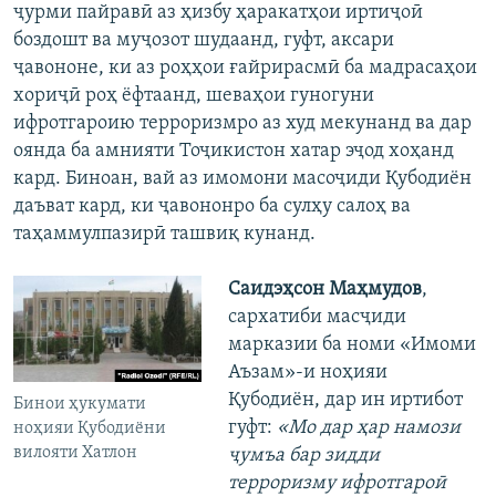
ҷурми пайравӣ аз ҳизбу ҳаракатҳои иртиҷоӣ
боздошт ва муҷозот шудаанд, гуфт, аксари
ҷавононе, ки аз роҳҳои ғайрирасмӣ ба мадрасаҳои
хориҷӣ роҳ ёфтаанд, шеваҳои гуногуни
ифротгароию терроризмро аз худ мекунанд ва дар
оянда ба амнияти Тоҷикистон хатар эҷод хоҳанд
кард. Биноан, вай аз имомони масоҷиди Қубодиён
даъват кард, ки ҷавононро ба сулҳу салоҳ ва
таҳаммулпазирӣ ташвиқ кунанд.
Саидэҳсон Маҳмудов
,
сархатиби масҷиди
марказии ба номи «Имоми
Аъзам»-и ноҳияи
Қубодиён, дар ин иртибот
Бинои ҳукумати
гуфт:
«Мо дар ҳар намози
ноҳияи Қубодиёни
вилояти Хатлон
ҷумъа бар зидди
терроризму ифротгароӣ