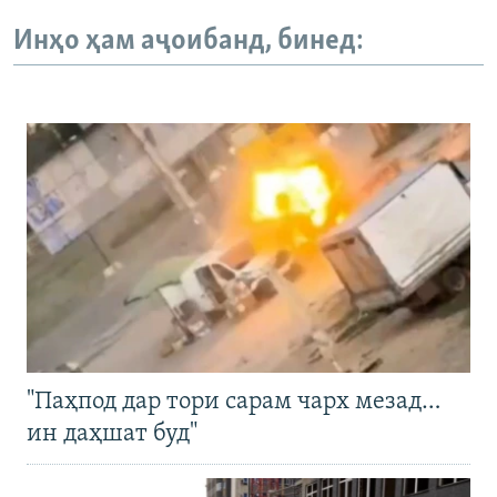
Инҳо ҳам аҷоибанд, бинед:
"Паҳпод дар тори сарам чарх мезад…
ин даҳшат буд"