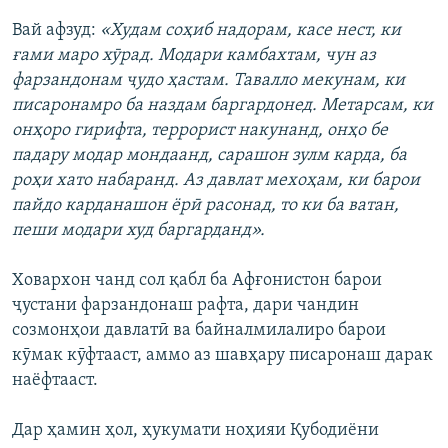
Вай афзуд:
«Худам соҳиб надорам, касе нест, ки
ғами маро хӯрад. Модари камбахтам, чун аз
фарзандонам ҷудо ҳастам. Тавалло мекунам, ки
писаронамро ба наздам баргардонед. Метарсам, ки
онҳоро гирифта, террорист накунанд, онҳо бе
падару модар мондаанд, сарашон зулм карда, ба
роҳи хато набаранд. Аз давлат мехоҳам, ки барои
пайдо карданашон ёрӣ расонад, то ки ба ватан,
пеши модари худ баргарданд».
Ховархон чанд сол қабл ба Афғонистон барои
ҷустани фарзандонаш рафта, дари чандин
созмонҳои давлатӣ ва байналмилалиро барои
кӯмак кӯфтааст, аммо аз шавҳару писаронаш дарак
наёфтааст.
Дар ҳамин ҳол, ҳукумати ноҳияи Қубодиёни