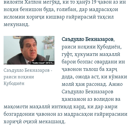
вилояти Хатлон мегӯяд, ки то ҳанӯз 19 ҷавон аз ин
ноҳия бенишон буда, ғолибан, дар мадрасаҳои
исломии хориҷи кишвар ғайрирасмӣ таҳсил
мекунанд.
Саъдулло Бекназаров
,
раиси ноҳияи Қубодиён,
гуфт, ҳукумати маҳаллӣ
барои бозпас овардани ин
ҷавонон талош ба харҷ
Саъдулло Бекназаров -
дода, омода аст, ки кӯмаки
раиси ноҳияи
Қубодиён
молӣ ҳам расонад. Аммо
Саъдулло Бекназаров
ҳамзамон аз волидон ва
мақомоти маҳаллӣ интиқод кард, ки дар амри
бозгардонии ҷавонон аз мадрасаҳои ғайрирасмии
хориҷӣ оҷизӣ мекашанд.