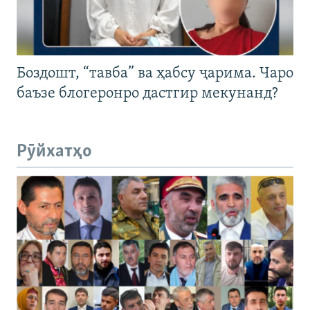
Боздошт, “тавба” ва ҳабсу ҷарима. Чаро
баъзе блогеронро дастгир мекунанд?
Рӯйхатҳо