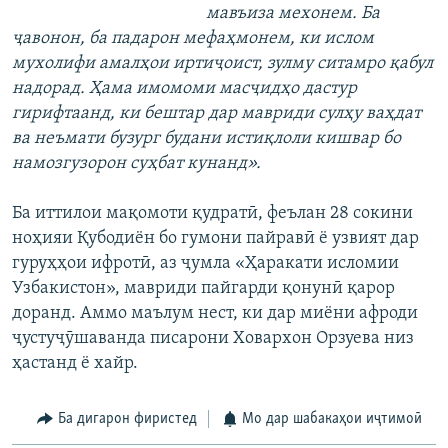
мавъиза мехонем. Ба
ҷавонон, ба падарон мефаҳмонем, ки ислом
мухолифи амалҳои иртиҷоист, зулму ситамро қабул
надорад. Ҳама имомоми масҷидҳо дастур
гирифтаанд, ки бештар дар мавриди сулҳу ваҳдат
ва неъмати бузург будани истиқлоли кишвар бо
намозгузорон суҳбат кунанд».
Ба иттилои мақомоти қудратӣ, феълан 28 сокини
ноҳияи Қубодиён бо гумони пайравӣ ё узвият дар
гуруҳҳои ифротӣ, аз ҷумла «Ҳаракати исломии
Узбакистон», мавриди пайгарди қонунӣ қарор
доранд. Аммо маълум нест, ки дар миёни афроди
ҷустуҷӯшаванда писарони Ховархон Орзуева низ
ҳастанд ё хайр.
Ба дигарон фиристед
Мо дар шабакаҳои иҷтимоӣ