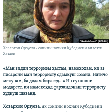
ГУЗОРИШҲОИ РАДИОӢ
Русский
ПАЙГИРӢ КУНЕД
Ховархон Орзуева - сокини ноҳияи Қубодиёни вилояти
Хатлон
Ҳамаи сомонаҳои RFE/RL
«Ман зидди терроризм ҳастам, намехоҳам, ки аз
писарони ман террористу одамкуш созанд. Илтиҷо
мекунам, ба додам бирасед…» Ин суханони
модарест, ки намехоҳад фарзандонаш террористу
худкуш шаванд.
Ховархон Орзуева
, як сокини ноҳияи Қубодиёни