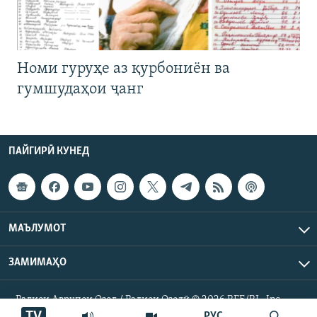
Номи гуруҳе аз қурбониён ва
гумшудаҳои ҷанг
ПАЙГИРӢ КУНЕД
МАЪЛУМОТ
ЗАМИМАҲО
Радиои Аврупои Озод / Радиои Озодӣ © 2026 RFE/RL. Inc.
Ҳамаи ҳуқуқ маҳфуз аст.
TV
РУС