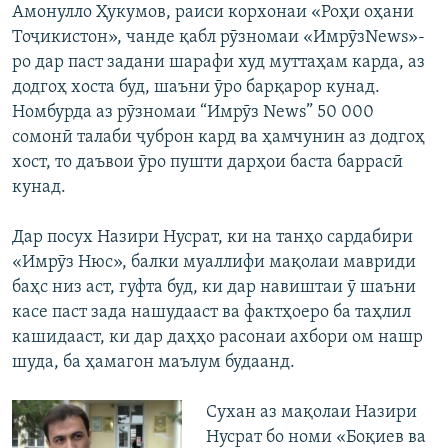
Амонулло Ҳукумов, раиси корхонаи «Роҳи оҳани
Тоҷикистон», чанде қабл рӯзномаи «ИмрӯзNews»-
ро дар паст задани шарафи худ муттаҳам карда, аз
додгоҳ хоста буд, шаъни ӯро барқарор кунад.
Номбурда аз рӯзномаи “Имрӯз News” 50 000
сомонӣ талаби ҷуброн кард ва ҳамчунин аз додгоҳ
хост, то даъвои ӯро пушти дарҳои баста баррасӣ
кунад.
Дар посух Назири Нусрат, ки на танҳо сардабири
«Имрӯз Нюс», балки муаллифи мақолаи мавриди
баҳс низ аст, гуфта буд, ки дар навиштаи ӯ шаъни
касе паст зада нашудааст ва фактҳоеро ба таҳлил
кашидааст, ки дар даҳҳо расонаи ахбори ом нашр
шуда, ба ҳамагон маълум будаанд.
Сухан аз мақолаи Назири
Нусрат бо номи «Боқиев ва