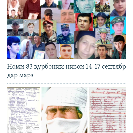
Номи 83 қурбонии низои 14-17 сентябр
дар марз