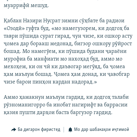
муаррифӣ мешуд.
Қаблан Назири Нусрат зимни сӯҳбате ба радиои
«Озодӣ» гуфта буд, «мо намегузорем, ки додгоҳ ба
таври пӯшида сурат гирад, чун чизе, ки ошкор асту
ҷомеа дар борааш медонад, бигзор ошкору рӯйрост
бошад. Мо намегӯем, ки пӯшида будани ҷараёни
мурофиа ба манфиати мо нахоҳад буд, аммо мо
мехоҳем, ки он чӣ ки даъвогар мегӯяд, ба ҷомеа
ҳам маълум бошад. Ҷомеа ҳам донад, ки ҷавобгар
чизе барои пинҳон кардан надорад.»
Аммо ҳамакнун маълум гардид, ки додгоҳ талаби
рӯзноманигорро ба инобат нагирифт ва баррасии
қазия пушти дарҳои баста баргузор гардид.
Ба дигарон фиристед
Мо дар шабакаҳои иҷтимоӣ