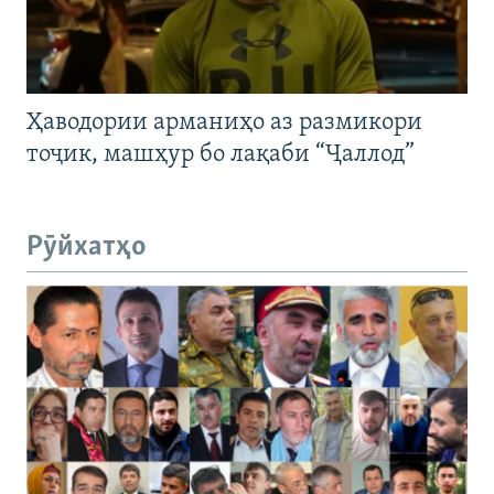
Ҳаводории арманиҳо аз размикори
тоҷик, машҳур бо лақаби “Ҷаллод”
Рӯйхатҳо