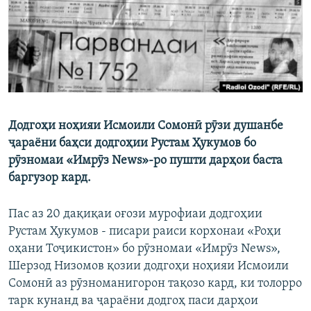
ГУЗОРИШҲОИ РАДИОӢ
Русский
ПАЙГИРӢ КУНЕД
Додгоҳи ноҳияи Исмоили Сомонӣ рӯзи душанбе
ҷараёни баҳси додгоҳии Рустам Ҳукумов бо
Ҳамаи сомонаҳои RFE/RL
рӯзномаи «Имрӯз News»-ро пушти дарҳои баста
баргузор кард.
Пас аз 20 дақиқаи оғози мурофиаи додгоҳии
Рустам Ҳукумов - писари раиси корхонаи «Роҳи
оҳани Тоҷикистон» бо рӯзномаи «Имрӯз News»,
Шерзод Низомов қозии додгоҳи ноҳияи Исмоили
Сомонӣ аз рӯзноманигорон тақозо кард, ки толорро
тарк кунанд ва ҷараёни додгоҳ паси дарҳои