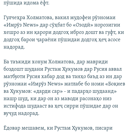
пӯшида идома ёфт.
Гулчеҳра Холматова, вакил мудофеи рӯзномаи
«Имрӯз News» дар сӯҳбат бо «Озодӣ» норозигии
хешро аз ин қарори додгоҳ иброз дошт ва гуфт, ки
додгоҳ барои ҷараёни пӯшидаи додгоҳ ҳеҷ асосе
надорад.
Ба таъкиди хонум Холматова, дар мавриди
боздошт шудани Рустам Ҳукумов дар Русия аввал
матбуоти Русия хабар дод ва танҳо баъд аз ин дар
рӯзномаи «Имрӯз News» матлабе бо номи «Боқиев
ва Ҳукумов: «дарди сар» - и падарҳо шудаанд»
нашр шуд, ки дар он аз маводи расонаҳо низ
истифода шудааст ва ҳеҷ сирри пӯшидае дар он
вуҷуд надорад.
Ёдовар мешавем, ки Рустам Ҳукумов, писари