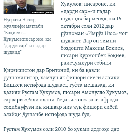
Ҳукумов: писароне, ки
«дарди сар»-и падар
шуданд» бармеояд, ки 16
Нусрати Назир,
октябри соли 2012 дар
муаллифи матлаби
"Боқиев ва
рӯзномаи «Имрӯз Нюс» чоп
Ҳукумов:писароне, ки
шудааст. Дар он зимни
"дарди сар"-и падар
боздошти Максим Боқиев,
шуданд"
писари Қурмонбек Боқиев,
раисҷумҳури собиқи
Қирғизистон дар Бритониё, ки ба қавли
рӯзноманигор, ҳамчун як фишори сиёсӣ алайҳи
Бишкек истифода шудааст, гуфта мешавад, ки
қазияи Рустам Ҳукумов, писари Амонулло Ҳукумов,
сарвари «Роҳи оҳани Тоҷикистон» ва аз афроди
соҳибнуфузи ин кишвар низ чун фишори сиёсӣ
алайҳи Душанбе истифода шуда буд.
Рустам Ҳукумов соли 2010 бо ҳукми додгоҳе дар