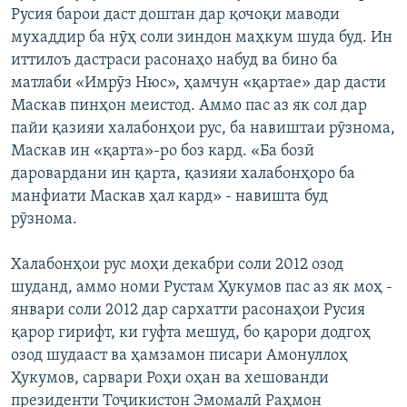
Русия барои даст доштан дар қочоқи маводи
мухаддир ба нӯҳ соли зиндон маҳкум шуда буд. Ин
иттилоъ дастраси расонаҳо набуд ва бино ба
матлаби «Имрӯз Нюс», ҳамчун «қартае» дар дасти
Маскав пинҳон меистод. Аммо пас аз як сол дар
пайи қазияи халабонҳои рус, ба навиштаи рӯзнома,
Маскав ин «қарта»-ро боз кард. «Ба бозӣ
даровардани ин қарта, қазияи халабонҳоро ба
манфиати Маскав ҳал кард» - навишта буд
рӯзнома.
Халабонҳои рус моҳи декабри соли 2012 озод
шуданд, аммо номи Рустам Ҳукумов пас аз як моҳ -
январи соли 2012 дар сархатти расонаҳои Русия
қарор гирифт, ки гуфта мешуд, бо қарори додгоҳ
озод шудааст ва ҳамзамон писари Амонуллоҳ
Ҳукумов, сарвари Роҳи оҳан ва хешованди
президенти Тоҷикистон Эмомалӣ Раҳмон