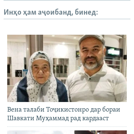
Инҳо ҳам аҷоибанд, бинед:
Вена талаби Тоҷикистонро дар бораи
Шавкати Муҳаммад рад кардааст