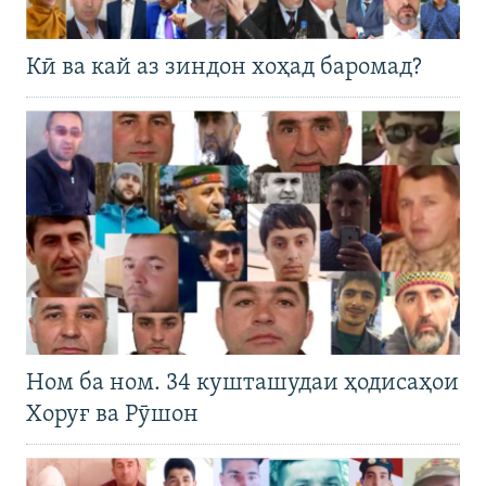
Кӣ ва кай аз зиндон хоҳад баромад?
Ном ба ном. 34 кушташудаи ҳодисаҳои
Хоруғ ва Рӯшон