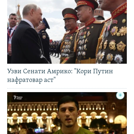
Узви Сенати Амрико: "Кори Путин
нафратовар аст"