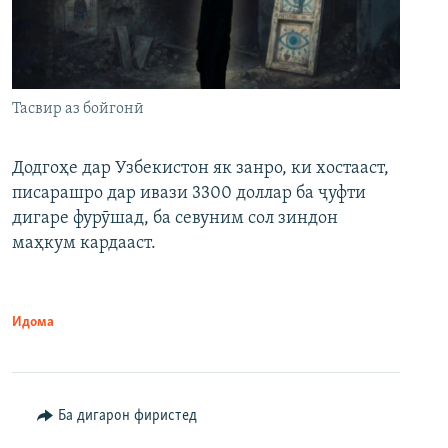
Тасвир аз бойгонӣ
Додгоҳе дар Узбекистон як занро, ки хостааст,
писарашро дар ивази 3300 доллар ба ҷуфти
дигаре фурӯшад, ба севуним сол зиндон
маҳкум кардааст.
Идома
Ба дигарон фиристед