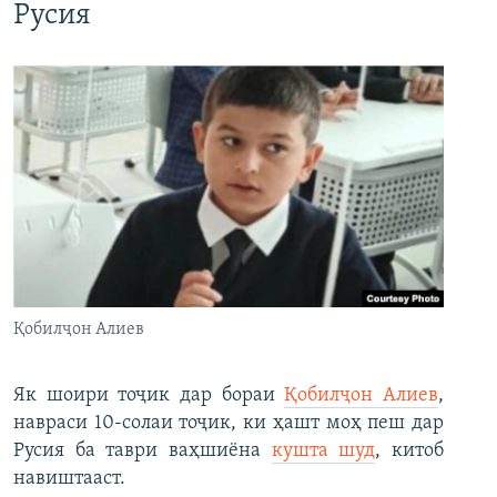
Русия
Қобилҷон Алиев
Як шоири тоҷик дар бораи
Қобилҷон Алиев
,
навраси 10-солаи тоҷик, ки ҳашт моҳ пеш дар
Русия ба таври ваҳшиёна
кушта шуд
, китоб
навиштааст.