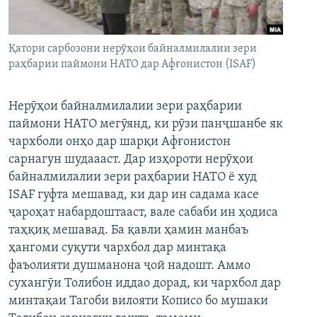
ГУЗОРИШҲОИ РАДИОӢ
Русский
Қатори сарбозони нерӯҳои байналмилалии зери
ПАЙГИРӢ КУНЕД
раҳбарии паймони НАТО дар Афғонистон (ISAF)
Нерӯҳои байналмилалии зери раҳбарии
паймони НАТО мегӯянд, ки рӯзи панҷшанбе як
чархболи онҳо дар шарқи Афғонистон
Ҳамаи сомонаҳои RFE/RL
сарнагун шудаааст. Дар изҳороти нерӯҳои
байналмилалии зери раҳбарии НАТО ё худ
ISAF гуфта мешавад, ки дар ин садама касе
ҷароҳат набардоштааст, вале сабаби ин ҳодиса
таҳқиқ мешавад. Ба қавли ҳамин манбаъ
ҳангоми суқути чархбол дар минтақа
фаъолияти душманона ҷой надошт. Аммо
сухангӯи Толибон иддао дорад, ки чархбол дар
минтақаи Тагоби вилояти Кописо бо мушаки