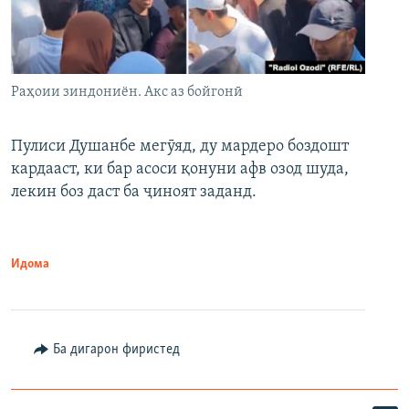
Раҳоии зиндониён. Акс аз бойгонӣ
Пулиси Душанбе мегӯяд, ду мардеро боздошт
кардааст, ки бар асоси қонуни афв озод шуда,
лекин боз даст ба ҷиноят заданд.
Идома
Ба дигарон фиристед