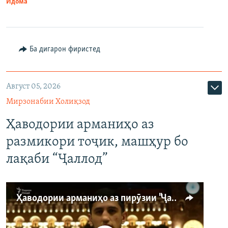
Идома
Ба дигарон фиристед
Август 05, 2026
Мирзонабии Холиқзод
Ҳаводории арманиҳо аз
размикори тоҷик, машҳур бо
лақаби “Ҷаллод”
Ҳаводории арманиҳо аз пирӯзии "Ҷаллод"-и тоҷик