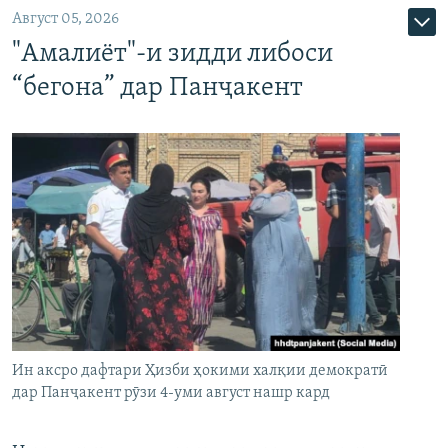
Август 05, 2026
"Амалиёт"-и зидди либоси
“бегона” дар Панҷакент
Ин аксро дафтари Ҳизби ҳокими халқии демократӣ
дар Панҷакент рӯзи 4-уми август нашр кард