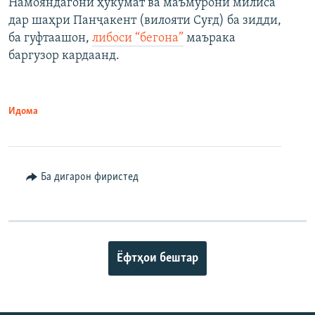
Намояндагони ҳукумат ва маъмурони милиса
дар шаҳри Панҷакент (вилояти Суғд) ба зидди,
ба гуфтаашон,
либоси “бегона”
маърака
баргузор кардаанд.
Идома
Ба дигарон фиристед
Ёфтҳои бештар