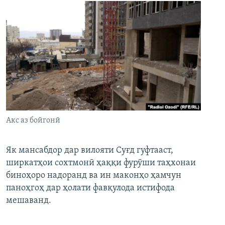
Акс аз бойгонӣ
Як мансабдор дар вилояти Суғд гуфтааст,
ширкатҳои сохтмонӣ ҳаққи фурӯши таҳхонаи
биноҳоро надоранд ва ин маконҳо ҳамчун
паноҳгоҳ дар ҳолати фавқулода истифода
мешаванд.