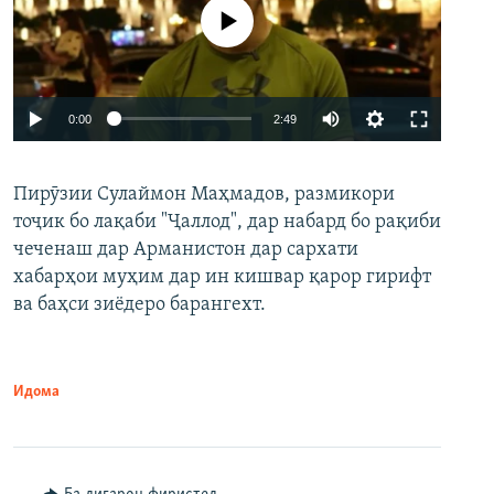
Феълан кор намекунад
Auto
0:00
2:49
240p
Пирӯзии Сулаймон Маҳмадов, размикори
360p
тоҷик бо лақаби "Ҷаллод", дар набард бо рақиби
480p
Auto
240p
360p
480p
чеченаш дар Арманистон дар сархати
720p
хабарҳои муҳим дар ин кишвар қарор гирифт
720p
1080p
ва баҳси зиёдеро барангехт.
1080p
Идома