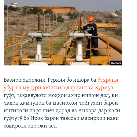
Вазири энержии Туркия бо ишора ба
бӯҳрони
убур ва мурури киштиҳо дар тангаи Ҳурмуз
гуфт, таҳаввулоти моҳҳои ахир нишон дод, ки
ҷаҳон ҳамчунон ба масирҳои ҷойгузин барои
интиқоли нафт ниёз дорад ва Анқара дар ҳоли
гуфтугӯ бо Ироқ барои тавсеаи масирҳои нави
содироти энержӣ аст.