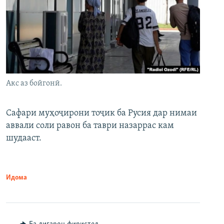
Акс аз бойгонӣ.
Сафари муҳоҷирони тоҷик ба Русия дар нимаи
аввали соли равон ба таври назаррас кам
шудааст.
Идома