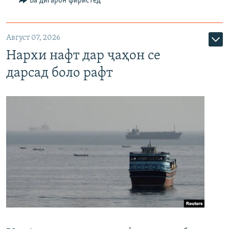
Ба дигарон фиристед
Август 07, 2026
Нархи нафт дар ҷаҳон се
дарсад боло рафт