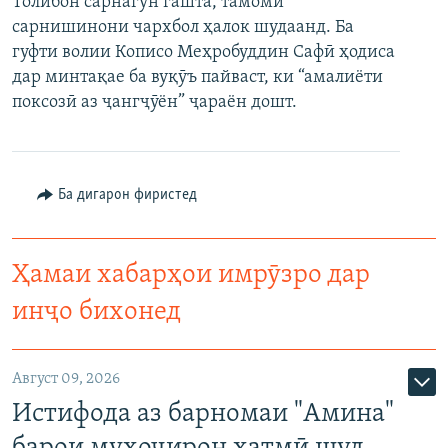
Толибон сарнагун гашта, тамоми
сарнишинони чархбол ҳалок шудаанд. Ба
гуфти волии Кописо Меҳробуддин Сафӣ ҳодиса
дар минтақае ба вуқӯъ пайваст, ки “амалиёти
поксозӣ аз ҷангҷӯён” ҷараён дошт.
Ба дигарон фиристед
Ҳамаи хабарҳои имрӯзро дар
инҷо бихонед
Август 09, 2026
Истифода аз барномаи "Амина"