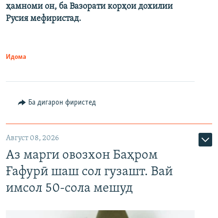
ҳамноми он, ба Вазорати корҳои дохилии
Русия мефиристад.
Идома
Ба дигарон фиристед
Август 08, 2026
Аз марги овозхон Баҳром
Ғафурӣ шаш сол гузашт. Вай
имсол 50-сола мешуд