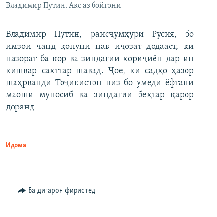
Владимир Путин. Акс аз бойгонӣ
Владимир Путин, раисҷумҳури Русия, бо
имзои чанд қонуни нав иҷозат додааст, ки
назорат ба кор ва зиндагии хориҷиён дар ин
кишвар сахттар шавад. Ҷое, ки садҳо ҳазор
шаҳрванди Тоҷикистон низ бо умеди ёфтани
маоши муносиб ва зиндагии беҳтар қарор
доранд.
Идома
Ба дигарон фиристед