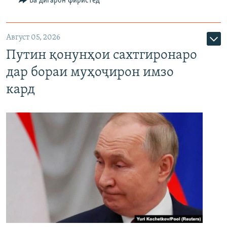
Ба дигарон фиристед
Август 05, 2026
Путин қонунҳои сахтгиронаро
дар бораи муҳоҷирон имзо
кард