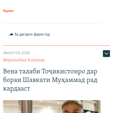
Идома
Ба дигарон фиристед
Август 05, 2026
Мирзонабии Холиқзод
Вена талаби Тоҷикистонро дар
бораи Шавкати Муҳаммад рад
кардааст