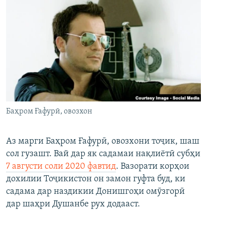
Баҳром Ғафурӣ, овозхон
Аз марги Баҳром Ғафурӣ, овозхони тоҷик, шаш
сол гузашт. Вай дар як садамаи нақлиётӣ субҳи
7 августи соли 2020 фавтид
. Вазорати корҳои
дохилии Тоҷикистон он замон гуфта буд, ки
садама дар наздикии Донишгоҳи омӯзгорӣ
дар шаҳри Душанбе рух додааст.