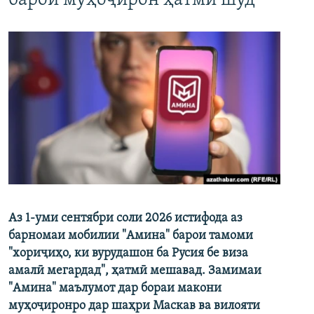
барои муҳоҷирон ҳатмӣ шуд
Аз 1-уми сентябри соли 2026 истифода аз
барномаи мобилии "Амина" барои тамоми
"хориҷиҳо, ки вурудашон ба Русия бе виза
амалӣ мегардад", ҳатмӣ мешавад. Замимаи
"Амина" маълумот дар бораи макони
муҳоҷиронро дар шаҳри Маскав ва вилояти