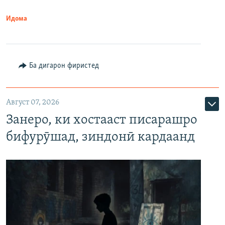
Идома
Ба дигарон фиристед
Август 07, 2026
Занеро, ки хостааст писарашро
бифурӯшад, зиндонӣ кардаанд