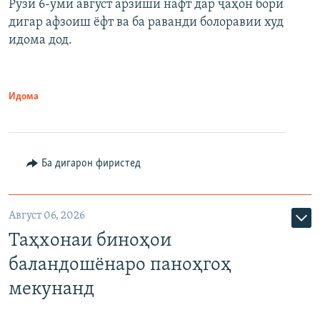
Рӯзи 6-уми август арзиши нафт дар ҷаҳон бори
дигар афзоиш ёфт ва ба раванди болоравии худ
идома дод.
Идома
Ба дигарон фиристед
Август 06, 2026
Таҳхонаи биноҳои
баландошёнаро паноҳгоҳ
мекунанд