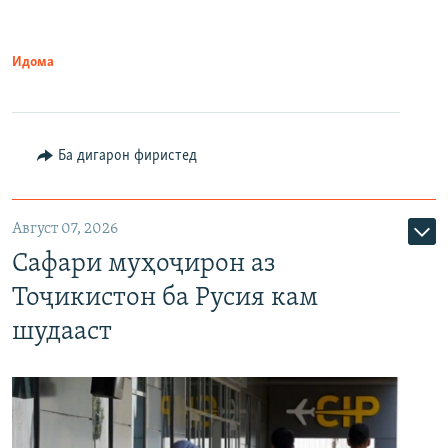
Идома
Ба дигарон фиристед
Август 07, 2026
Сафари муҳоҷирон аз
Тоҷикистон ба Русия кам
шудааст