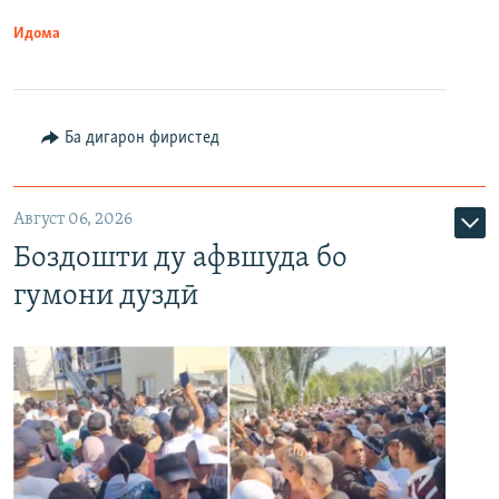
Идома
Ба дигарон фиристед
Август 06, 2026
Боздошти ду афвшуда бо
гумони дуздӣ