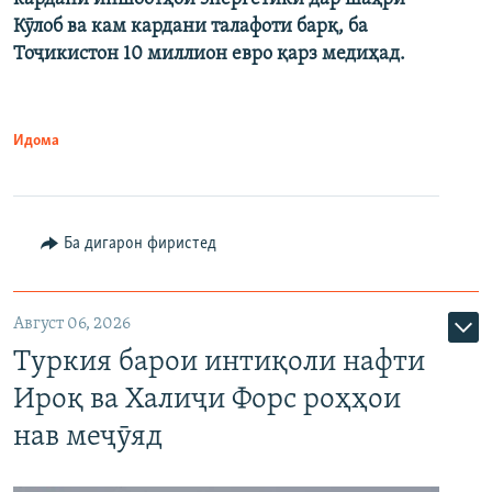
Кӯлоб ва кам кардани талафоти барқ, ба
Тоҷикистон 10 миллион евро қарз медиҳад.
Идома
Ба дигарон фиристед
Август 06, 2026
Туркия барои интиқоли нафти
Ироқ ва Халиҷи Форс роҳҳои
нав меҷӯяд