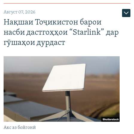
Август 07, 2026
Нақшаи Тоҷикистон барои
насби дастгоҳҳои “Starlink” дар
гӯшаҳои дурдаст
Акс аз бойгонӣ