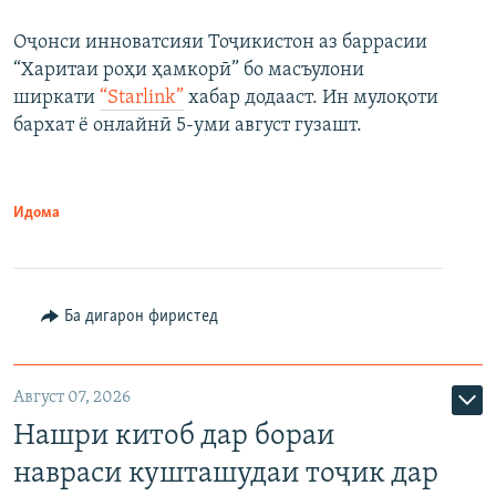
Оҷонси инноватсияи Тоҷикистон аз баррасии
“Харитаи роҳи ҳамкорӣ” бо масъулони
ширкати
“Starlink”
хабар додааст. Ин мулоқоти
бархат ё онлайнӣ 5-уми август гузашт.
Идома
Ба дигарон фиристед
Август 07, 2026
Нашри китоб дар бораи
навраси кушташудаи тоҷик дар