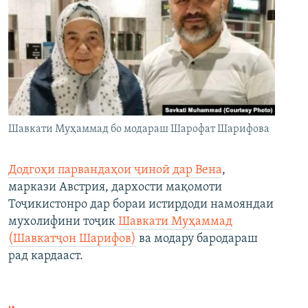
Шавкати Муҳаммад бо модараш Шарофат Шарифова
Додгоҳи парвандаҳои ҷиноӣ дар Вена
,
маркази Австрия, дархости мақомоти
Тоҷикистонро дар бораи истирдоди намояндаи
мухолифини тоҷик
Шавкати Муҳаммад
(Шавкатҷон Шарифов)
ва модару бародараш
рад кардааст.