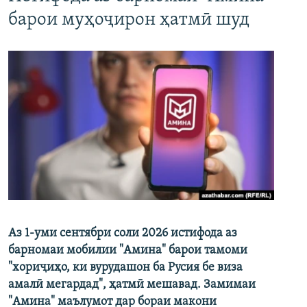
барои муҳоҷирон ҳатмӣ шуд
Аз 1-уми сентябри соли 2026 истифода аз
барномаи мобилии "Амина" барои тамоми
"хориҷиҳо, ки вурудашон ба Русия бе виза
амалӣ мегардад", ҳатмӣ мешавад. Замимаи
"Амина" маълумот дар бораи макони