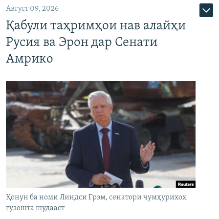
Август 09, 2026
Қабули таҳримҳои нав алайҳи
Русия ва Эрон дар Сенати
Амрико
Қонун ба номи Линдси Грэм, сенатори ҷумҳурихоҳ
гузошта шудааст