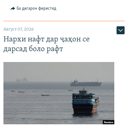
Ба дигарон фиристед
Август 07, 2026
Нархи нафт дар ҷаҳон се
дарсад боло рафт