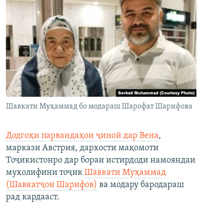
Шавкати Муҳаммад бо модараш Шарофат Шарифова
Додгоҳи парвандаҳои ҷиноӣ дар Вена
,
маркази Австрия, дархости мақомоти
Тоҷикистонро дар бораи истирдоди намояндаи
мухолифини тоҷик
Шавкати Муҳаммад
(Шавкатҷон Шарифов)
ва модару бародараш
рад кардааст.