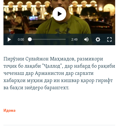
Феълан кор намекунад
Auto
0:00
2:49
240p
Пирӯзии Сулаймон Маҳмадов, размикори
360p
тоҷик бо лақаби "Ҷаллод", дар набард бо рақиби
480p
Auto
240p
360p
480p
чеченаш дар Арманистон дар сархати
720p
хабарҳои муҳим дар ин кишвар қарор гирифт
720p
1080p
ва баҳси зиёдеро барангехт.
1080p
Идома