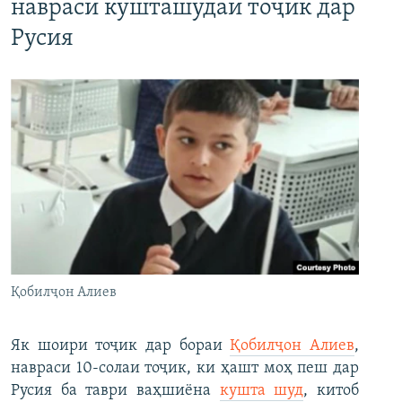
навраси кушташудаи тоҷик дар
Русия
Қобилҷон Алиев
Як шоири тоҷик дар бораи
Қобилҷон Алиев
,
навраси 10-солаи тоҷик, ки ҳашт моҳ пеш дар
Русия ба таври ваҳшиёна
кушта шуд
, китоб