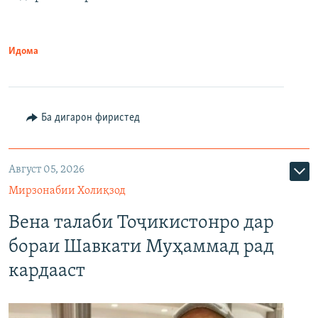
Идома
Ба дигарон фиристед
Август 05, 2026
Мирзонабии Холиқзод
Вена талаби Тоҷикистонро дар
бораи Шавкати Муҳаммад рад
кардааст