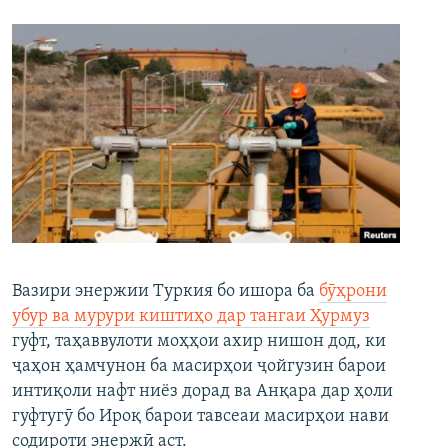
Вазири энержии Туркия бо ишора ба
бӯҳрони
убур ва мурури киштиҳо дар тангаи Ҳурмуз
гуфт, таҳаввулоти моҳҳои ахир нишон дод, ки
ҷаҳон ҳамчунон ба масирҳои ҷойгузин барои
интиқоли нафт ниёз дорад ва Анқара дар ҳоли
гуфтугӯ бо Ироқ барои тавсеаи масирҳои нави
содироти энержӣ аст.