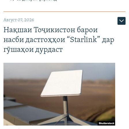
Август 07, 2026
Нақшаи Тоҷикистон барои
насби дастгоҳҳои “Starlink” дар
гӯшаҳои дурдаст