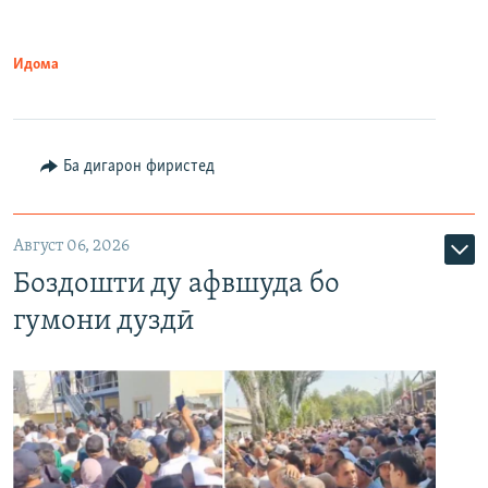
Идома
Ба дигарон фиристед
Август 06, 2026
Боздошти ду афвшуда бо
гумони дуздӣ