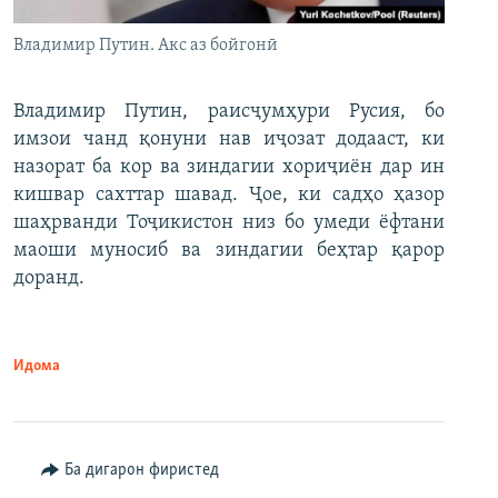
Владимир Путин. Акс аз бойгонӣ
Владимир Путин, раисҷумҳури Русия, бо
имзои чанд қонуни нав иҷозат додааст, ки
назорат ба кор ва зиндагии хориҷиён дар ин
кишвар сахттар шавад. Ҷое, ки садҳо ҳазор
шаҳрванди Тоҷикистон низ бо умеди ёфтани
маоши муносиб ва зиндагии беҳтар қарор
доранд.
Идома
Ба дигарон фиристед