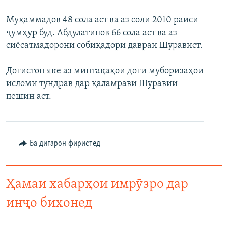
Муҳаммадов 48 сола аст ва аз соли 2010 раиси
ҷумҳур буд. Абдулатипов 66 сола аст ва аз
сиёсатмадорони собиқадори давраи Шӯравист.
Доғистон яке аз минтақаҳои доғи муборизаҳои
исломи тундрав дар қаламрави Шӯравии
пешин аст.
Ба дигарон фиристед
Ҳамаи хабарҳои имрӯзро дар
инҷо бихонед