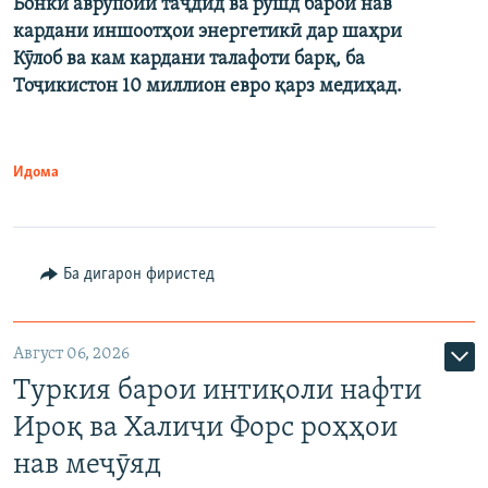
Бонки аврупоии таҷдид ва рушд барои нав
кардани иншоотҳои энергетикӣ дар шаҳри
Кӯлоб ва кам кардани талафоти барқ, ба
Тоҷикистон 10 миллион евро қарз медиҳад.
Идома
Ба дигарон фиристед
Август 06, 2026
Туркия барои интиқоли нафти
Ироқ ва Халиҷи Форс роҳҳои
нав меҷӯяд