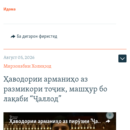
Идома
Ба дигарон фиристед
Август 05, 2026
Мирзонабии Холиқзод
Ҳаводории арманиҳо аз
размикори тоҷик, машҳур бо
лақаби “Ҷаллод”
Ҳаводории арманиҳо аз пирӯзии "Ҷаллод"-и тоҷик