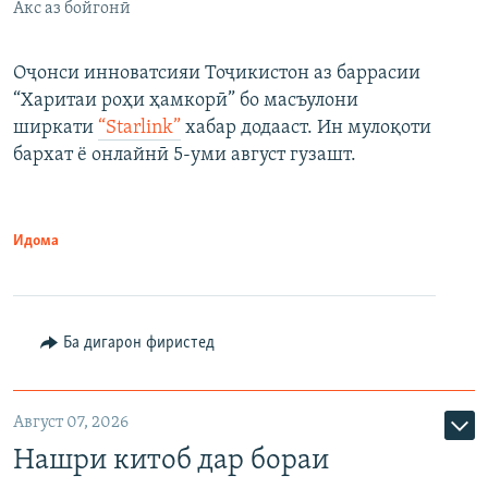
Акс аз бойгонӣ
Оҷонси инноватсияи Тоҷикистон аз баррасии
“Харитаи роҳи ҳамкорӣ” бо масъулони
ширкати
“Starlink”
хабар додааст. Ин мулоқоти
бархат ё онлайнӣ 5-уми август гузашт.
Идома
Ба дигарон фиристед
Август 07, 2026
Нашри китоб дар бораи