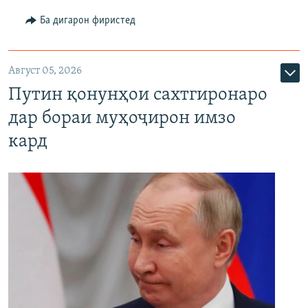
Ба дигарон фиристед
Август 05, 2026
Путин қонунҳои сахтгиронаро
дар бораи муҳоҷирон имзо
кард