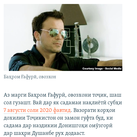
Баҳром Ғафурӣ, овозхон
Аз марги Баҳром Ғафурӣ, овозхони тоҷик, шаш
сол гузашт. Вай дар як садамаи нақлиётӣ субҳи
7 августи соли 2020 фавтид
. Вазорати корҳои
дохилии Тоҷикистон он замон гуфта буд, ки
садама дар наздикии Донишгоҳи омӯзгорӣ
дар шаҳри Душанбе рух додааст.