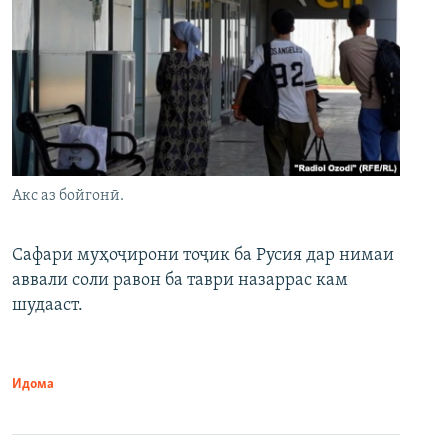
Акс аз бойгонӣ.
Сафари муҳоҷирони тоҷик ба Русия дар нимаи
аввали соли равон ба таври назаррас кам
шудааст.
Идома