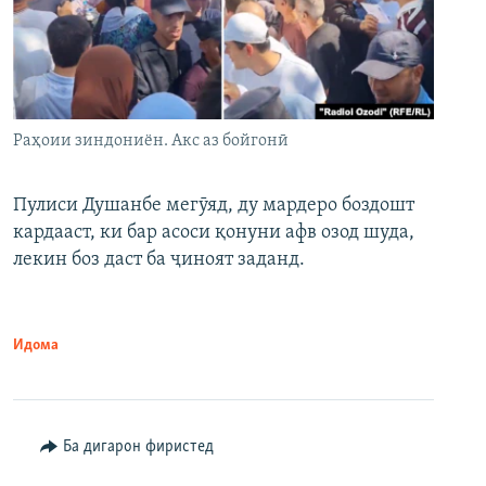
Раҳоии зиндониён. Акс аз бойгонӣ
Пулиси Душанбе мегӯяд, ду мардеро боздошт
кардааст, ки бар асоси қонуни афв озод шуда,
лекин боз даст ба ҷиноят заданд.
Идома
Ба дигарон фиристед