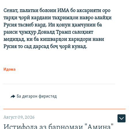
Сенат, палатаи болоии ИМА бо аксарияти оро
тарҳи ҷорӣ кардани таҳримҳои навро алайҳи
Русия тасвиб кард. Ин қонун ҳамчунин ба
раиси ҷумҳур Доналд Трамп салоҳият
медиҳад, ки ба кишварҳои харидори нави
Русия то сад дарсад боҷ ҷорӣ кунад.
Идома
Ба дигарон фиристед
Август 09, 2026
Истифода аз барномаи "Амина"