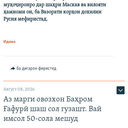
муҳоҷиронро дар шаҳри Маскав ва вилояти
ҳамноми он, ба Вазорати корҳои дохилии
Русия мефиристад.
Идома
Ба дигарон фиристед
Август 08, 2026
Аз марги овозхон Баҳром
Ғафурӣ шаш сол гузашт. Вай
имсол 50-сола мешуд