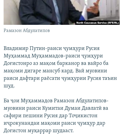
ГУЗОРИШҲОИ РАДИОӢ
Русский
ПАЙГИРӢ КУНЕД
Рамазон Абдулатипов
Владимир Путин-раиси ҷумҳури Русия
Муҳаммад Муҳаммадов-раиси ҷумҳури
Доғистонро аз мақом барканор ва вайро ба
Ҳамаи сомонаҳои RFE/RL
мақоми дигаре мансуб кард. Вай муовини
раиси дафтари раёсати ҷумҳурии Русия таъин
шуд.
Ба ҷои Муҳаммадов Рамазон Абдулатипов-
муовини раиси Кумитаи Думаи Давлатӣ ва
сафири пешини Русия дар Тоҷикистон
иҷрокунандаи мақоми раиси ҷумҳур дар
Доғистон муқаррар шудааст.