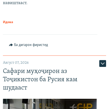
навиштааст.
Идома
Ба дигарон фиристед
Август 07, 2026
Сафари муҳоҷирон аз
Тоҷикистон ба Русия кам
шудааст