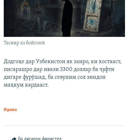
Тасвир аз бойгонӣ
Додгоҳе дар Узбекистон як занро, ки хостааст,
писарашро дар ивази 3300 доллар ба ҷуфти
дигаре фурӯшад, ба севуним сол зиндон
маҳкум кардааст.
Идома
Ба дигарон фиристед