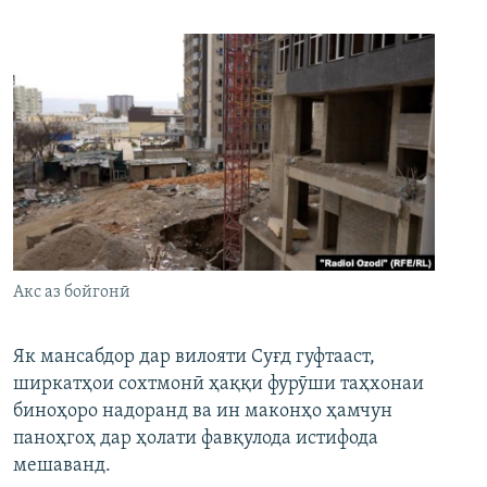
Акс аз бойгонӣ
Як мансабдор дар вилояти Суғд гуфтааст,
ширкатҳои сохтмонӣ ҳаққи фурӯши таҳхонаи
биноҳоро надоранд ва ин маконҳо ҳамчун
паноҳгоҳ дар ҳолати фавқулода истифода
мешаванд.