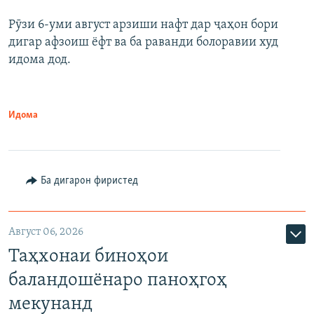
Рӯзи 6-уми август арзиши нафт дар ҷаҳон бори
дигар афзоиш ёфт ва ба раванди болоравии худ
идома дод.
Идома
Ба дигарон фиристед
Август 06, 2026
Таҳхонаи биноҳои
баландошёнаро паноҳгоҳ
мекунанд