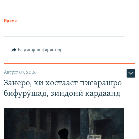
Идома
Ба дигарон фиристед
Август 07, 2026
Занеро, ки хостааст писарашро
бифурӯшад, зиндонӣ кардаанд