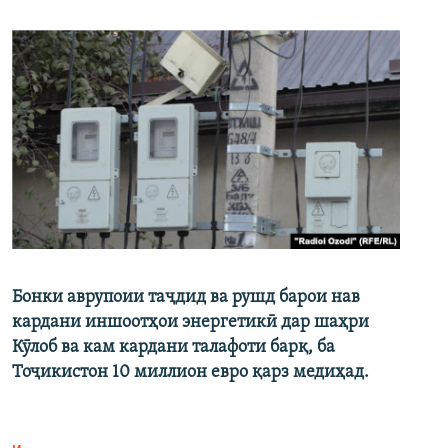
Бонки аврупоии таҷдид ва рушд барои нав
кардани иншоотҳои энергетикӣ дар шаҳри
Кӯлоб ва кам кардани талафоти барқ, ба
Тоҷикистон 10 миллион евро қарз медиҳад.