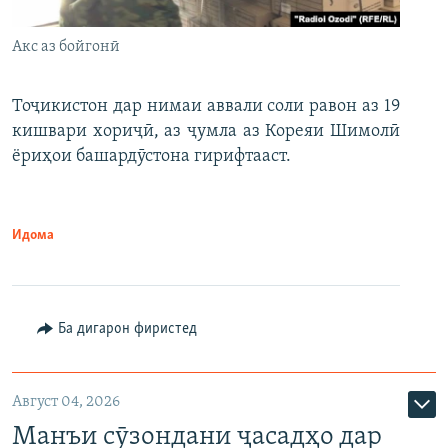
Акс аз бойгонӣ
Тоҷикистон дар нимаи аввали соли равон аз 19
кишвари хориҷӣ, аз ҷумла аз Кореяи Шимолӣ
ёриҳои башардӯстона гирифтааст.
Идома
Ба дигарон фиристед
Август 04, 2026
Манъи сӯзондани ҷасадҳо дар