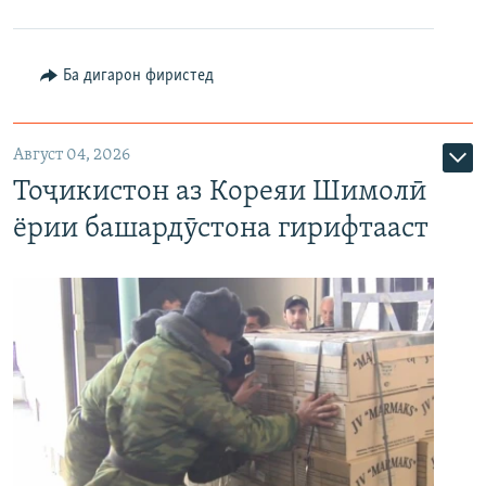
Ба дигарон фиристед
Август 04, 2026
Тоҷикистон аз Кореяи Шимолӣ
ёрии башардӯстона гирифтааст