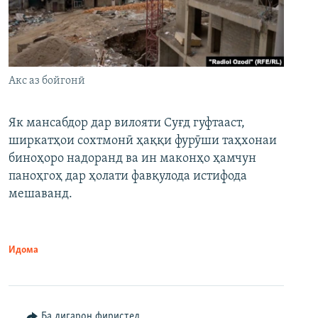
Акс аз бойгонӣ
Як мансабдор дар вилояти Суғд гуфтааст,
ширкатҳои сохтмонӣ ҳаққи фурӯши таҳхонаи
биноҳоро надоранд ва ин маконҳо ҳамчун
паноҳгоҳ дар ҳолати фавқулода истифода
мешаванд.
Идома
Ба дигарон фиристед