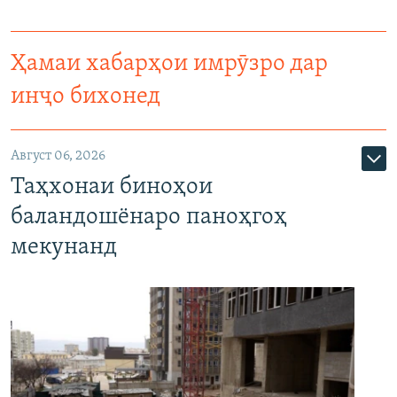
Ҳамаи хабарҳои имрӯзро дар
инҷо бихонед
Август 06, 2026
Таҳхонаи биноҳои
баландошёнаро паноҳгоҳ
мекунанд