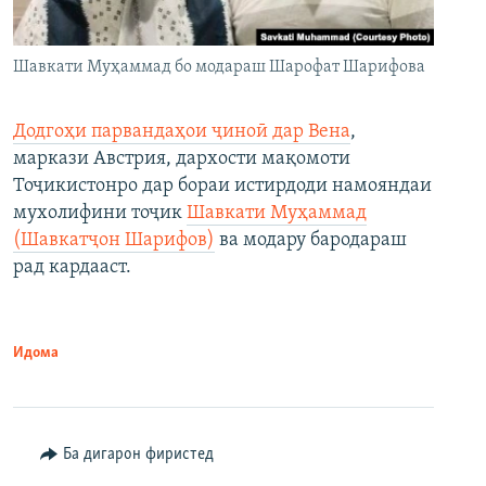
Шавкати Муҳаммад бо модараш Шарофат Шарифова
Додгоҳи парвандаҳои ҷиноӣ дар Вена
,
маркази Австрия, дархости мақомоти
Тоҷикистонро дар бораи истирдоди намояндаи
мухолифини тоҷик
Шавкати Муҳаммад
(Шавкатҷон Шарифов)
ва модару бародараш
рад кардааст.
Идома
Ба дигарон фиристед