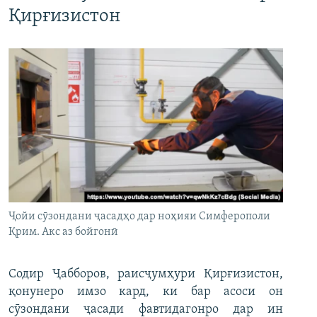
Қирғизистон
Ҷойи сӯзондани ҷасадҳо дар ноҳияи Симферополи
Қрим. Акс аз бойгонӣ
Содир Ҷабборов, раисҷумҳури Қирғизистон,
қонунеро имзо кард, ки бар асоси он
сӯзондани ҷасади фавтидагонро дар ин