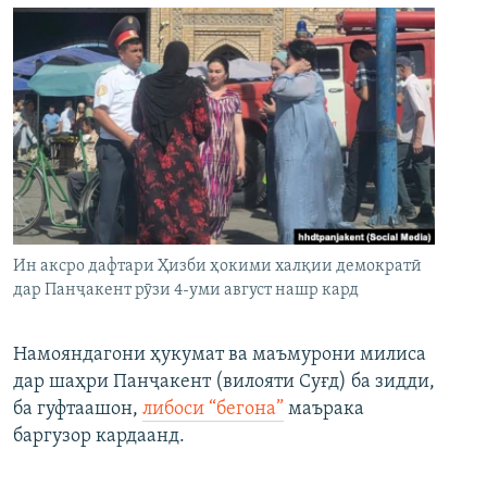
Ин аксро дафтари Ҳизби ҳокими халқии демократӣ
дар Панҷакент рӯзи 4-уми август нашр кард
Намояндагони ҳукумат ва маъмурони милиса
дар шаҳри Панҷакент (вилояти Суғд) ба зидди,
ба гуфтаашон,
либоси “бегона”
маърака
баргузор кардаанд.