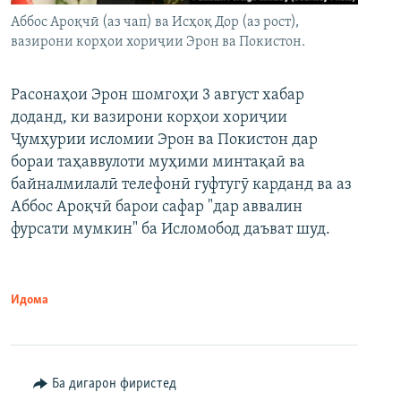
Аббос Ароқчӣ (аз чап) ва Исҳоқ Дор (аз рост),
вазирони корҳои хориҷии Эрон ва Покистон.
Расонаҳои Эрон шомгоҳи 3 август хабар
доданд, ки вазирони корҳои хориҷии
Ҷумҳурии исломии Эрон ва Покистон дар
бораи таҳаввулоти муҳими минтақаӣ ва
байналмилалӣ телефонӣ гуфтугӯ карданд ва аз
Аббос Ароқчӣ барои сафар "дар аввалин
фурсати мумкин" ба Исломобод даъват шуд.
Идома
Ба дигарон фиристед