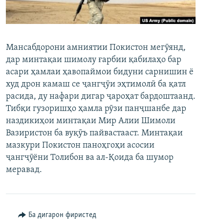
ГУЗОРИШҲОИ РАДИОӢ
Русский
ПАЙГИРӢ КУНЕД
Мансабдорони амниятии Покистон мегӯянд,
дар минтақаи шимолу ғарбии қабилаҳо бар
асари ҳамлаи ҳавопаймои бидуни сарнишин ё
худ дрон камаш се ҷангҷӯи эҳтимолӣ ба қатл
расида, ду нафари дигар ҷароҳат бардоштаанд.
Тибқи гузоришҳо ҳамла рӯзи панҷшанбе дар
Ҳамаи сомонаҳои RFE/RL
наздикиҳои минтақаи Мир Алии Шимоли
Вазиристон ба вуқӯъ пайвастааст. Минтақаи
мазкури Покистон паноҳгоҳи асосии
ҷангҷӯёни Толибон ва ал-Қоида ба шумор
меравад.
Ба дигарон фиристед