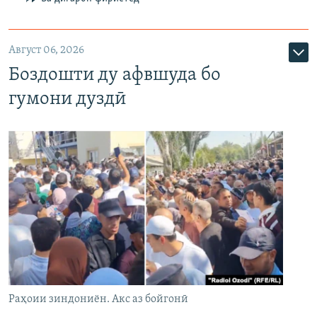
Август 06, 2026
Боздошти ду афвшуда бо
гумони дуздӣ
Раҳоии зиндониён. Акс аз бойгонӣ