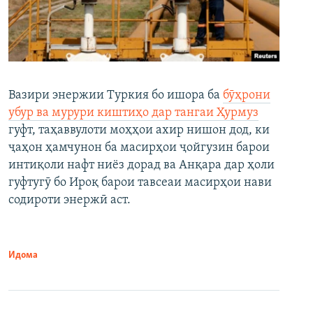
Вазири энержии Туркия бо ишора ба
бӯҳрони
убур ва мурури киштиҳо дар тангаи Ҳурмуз
гуфт, таҳаввулоти моҳҳои ахир нишон дод, ки
ҷаҳон ҳамчунон ба масирҳои ҷойгузин барои
интиқоли нафт ниёз дорад ва Анқара дар ҳоли
гуфтугӯ бо Ироқ барои тавсеаи масирҳои нави
содироти энержӣ аст.
Идома