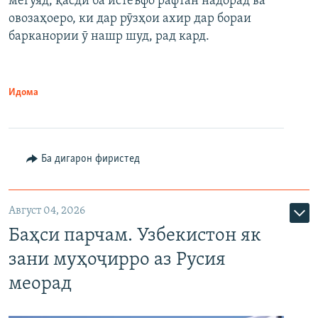
мегӯяд, қасди ба истеъфо рафтан надорад ва
овозаҳоеро, ки дар рӯзҳои ахир дар бораи
барканории ӯ нашр шуд, рад кард.
Идома
Ба дигарон фиристед
Август 04, 2026
Баҳси парчам. Узбекистон як
зани муҳоҷирро аз Русия
меорад