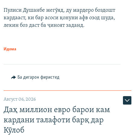
Пулиси Душанбе мегӯяд, ду мардеро боздошт
кардааст, ки бар асоси қонуни афв озод шуда,
лекин боз даст ба ҷиноят заданд.
Идома
Ба дигарон фиристед
Август 06, 2026
Даҳ миллион евро барои кам
кардани талафоти барқ дар
Кӯлоб