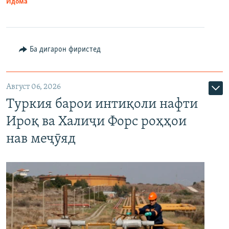
Идома
Ба дигарон фиристед
Август 06, 2026
Туркия барои интиқоли нафти
Ироқ ва Халиҷи Форс роҳҳои
нав меҷӯяд