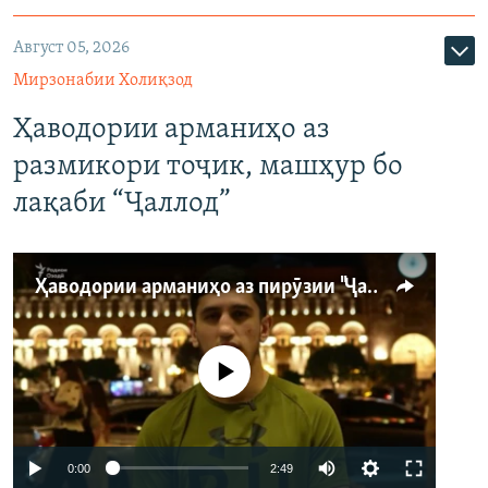
Август 05, 2026
Мирзонабии Холиқзод
Ҳаводории арманиҳо аз
размикори тоҷик, машҳур бо
лақаби “Ҷаллод”
Ҳаводории арманиҳо аз пирӯзии "Ҷаллод"-и тоҷик
Феълан кор намекунад
Auto
0:00
2:49