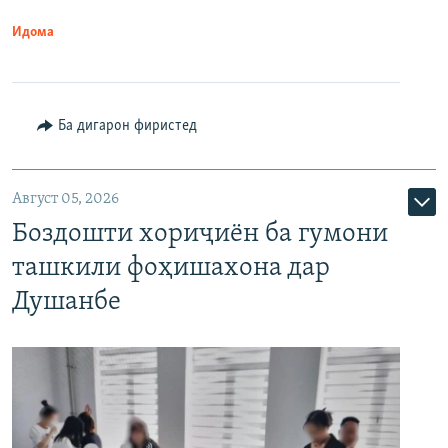
Идома
Ба дигарон фиристед
Август 05, 2026
Боздошти хориҷиён ба гумони
ташкили фоҳишахона дар
Душанбе