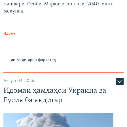
кишвари Осиёи Марказӣ то соли 2040 манъ
мекунад.
Идома
Ба дигарон фиристед
Август 04, 2026
Идомаи ҳамлаҳои Украина ва
Русия ба якдигар