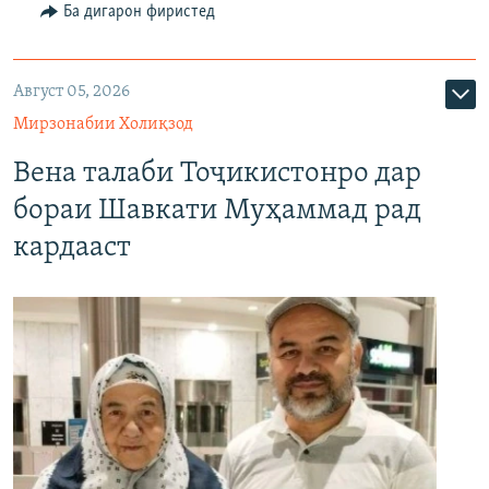
Ба дигарон фиристед
Август 05, 2026
Мирзонабии Холиқзод
Вена талаби Тоҷикистонро дар
бораи Шавкати Муҳаммад рад
кардааст