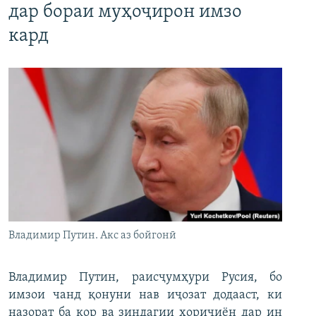
дар бораи муҳоҷирон имзо
кард
Владимир Путин. Акс аз бойгонӣ
Владимир Путин, раисҷумҳури Русия, бо
имзои чанд қонуни нав иҷозат додааст, ки
назорат ба кор ва зиндагии хориҷиён дар ин