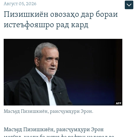
Август 05, 2026
Пизишкиён овозаҳо дар бораи
истеъфояшро рад кард
Масъуд Пизишкиён, раисҷумҳури Эрон.
Масъуд Пизишкиён, раисҷумҳури Эрон