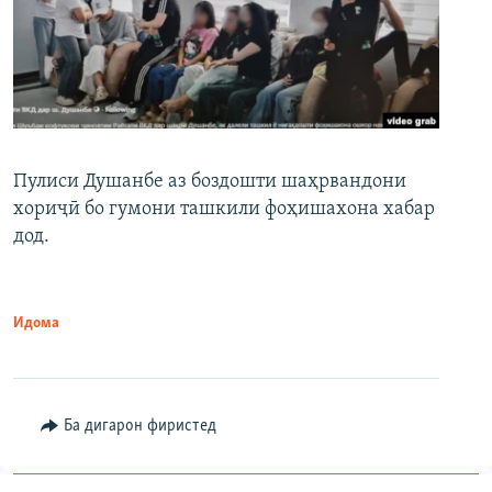
Пулиси Душанбе аз боздошти шаҳрвандони
хориҷӣ бо гумони ташкили фоҳишахона хабар
дод.
Идома
Ба дигарон фиристед