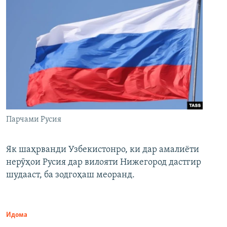
Парчами Русия
Як шаҳрванди Узбекистонро, ки дар амалиёти
нерӯҳои Русия дар вилояти Нижегород дастгир
шудааст, ба зодгоҳаш меоранд.
Идома