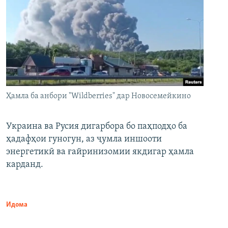
Ҳамла ба анбори "Wildberries" дар Новосемейкино
Украина ва Русия дигарбора бо паҳподҳо ба
ҳадафҳои гуногун, аз ҷумла иншооти
энергетикӣ ва ғайринизомии якдигар ҳамла
карданд.
Идома