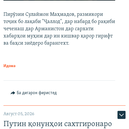
240p
Пирӯзии Сулаймон Маҳмадов, размикори
360p
тоҷик бо лақаби "Ҷаллод", дар набард бо рақиби
480p
Auto
240p
360p
480p
чеченаш дар Арманистон дар сархати
720p
хабарҳои муҳим дар ин кишвар қарор гирифт
720p
1080p
ва баҳси зиёдеро барангехт.
1080p
Идома
Ба дигарон фиристед
Август 05, 2026
Путин қонунҳои сахтгиронаро