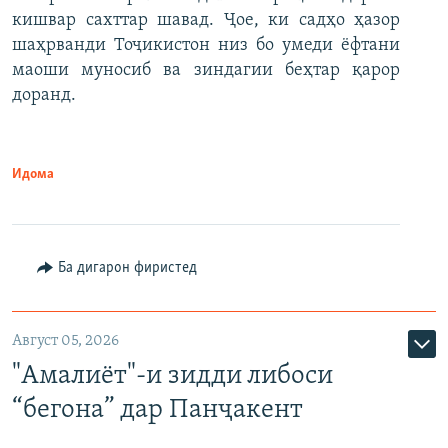
кишвар сахттар шавад. Ҷое, ки садҳо ҳазор
шаҳрванди Тоҷикистон низ бо умеди ёфтани
маоши муносиб ва зиндагии беҳтар қарор
доранд.
Идома
Ба дигарон фиристед
Август 05, 2026
"Амалиёт"-и зидди либоси
“бегона” дар Панҷакент