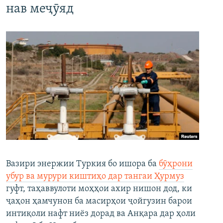
нав меҷӯяд
Вазири энержии Туркия бо ишора ба
бӯҳрони
убур ва мурури киштиҳо дар тангаи Ҳурмуз
гуфт, таҳаввулоти моҳҳои ахир нишон дод, ки
ҷаҳон ҳамчунон ба масирҳои ҷойгузин барои
интиқоли нафт ниёз дорад ва Анқара дар ҳоли