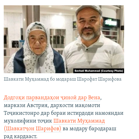
Шавкати Муҳаммад бо модараш Шарофат Шарифова
Додгоҳи парвандаҳои ҷиноӣ дар Вена
,
маркази Австрия, дархости мақомоти
Тоҷикистонро дар бораи истирдоди намояндаи
мухолифини тоҷик
Шавкати Муҳаммад
(Шавкатҷон Шарифов)
ва модару бародараш
рад кардааст.