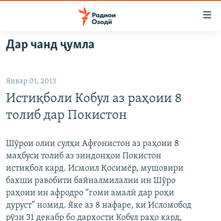
Пайвандҳои
дастрасӣ
Ҷаҳиш
Дар чанд ҷумла
ба
ГӮШАҲО
мояи
ГАПИ ОЗОД
СИЁСАТ
аслӣ
Январ 01, 2013
РӮЗГОРИ МУҲОҶИР
Ҷаҳиш
ИҚТИСОД
Истиқболи Кобул аз раҳоии 8
ба
САЛОМ, ХОҲАР
ҶОМЕА
феҳристи
толиб дар Покистон
ТАҲҚИҚОТ
ҚАЗИЯИ "КРОКУС"
аслӣ
Ҷаҳиш
ҶАНГ ДАР УКРАИНА
ОСИЁИ МАРКАЗӢ
Шӯрои олии сулҳи Афғонистон аз раҳоии 8
ба
маҳбуси толиб аз зиндонҳои Покистон
НАЗАРИ МАРДУМ
ФАРҲАНГ
ҷустор
истиқбол кард. Исмоил Қосимёр, мушовири
ЧАНДРАСОНАӢ
МЕҲМОНИ ОЗОДӢ
БЛОГИСТОН
бахши равобити байналмилалии ин Шӯро
раҳоии ин афродро “гоми амалӣ дар роҳи
РӮЙХАТҲО
ВАРЗИШ
ОЗОДӢ ОНЛАЙН
ВИДЕО
дуруст” номид. Яке аз 8 нафаре, ки Исломобод
КИТОБҲОИ ОЗОДӢ
НИГОРИСТОН
рӯзи 31 декабр бо дархости Кобул раҳо кард,