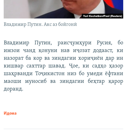
Владимир Путин. Акс аз бойгонӣ
Владимир Путин, раисҷумҳури Русия, бо
имзои чанд қонуни нав иҷозат додааст, ки
назорат ба кор ва зиндагии хориҷиён дар ин
кишвар сахттар шавад. Ҷое, ки садҳо ҳазор
шаҳрванди Тоҷикистон низ бо умеди ёфтани
маоши муносиб ва зиндагии беҳтар қарор
доранд.
Идома