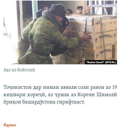
Акс аз бойгонӣ
Тоҷикистон дар нимаи аввали соли равон аз 19
кишвари хориҷӣ, аз ҷумла аз Кореяи Шимолӣ
ёриҳои башардӯстона гирифтааст.
Идома