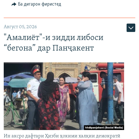
Ба дигарон фиристед
Август 05, 2026
"Амалиёт"-и зидди либоси
“бегона” дар Панҷакент
Ин аксро дафтари Ҳизби ҳокими халқии демократӣ