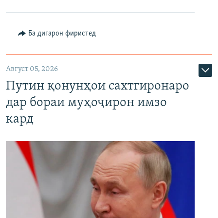
Ба дигарон фиристед
Август 05, 2026
Путин қонунҳои сахтгиронаро
дар бораи муҳоҷирон имзо
кард