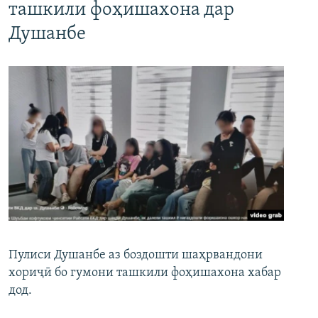
ташкили фоҳишахона дар
Душанбе
Пулиси Душанбе аз боздошти шаҳрвандони
хориҷӣ бо гумони ташкили фоҳишахона хабар
дод.