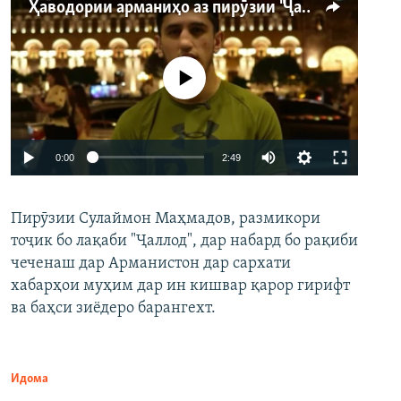
Ҳаводории арманиҳо аз пирӯзии "Ҷаллод"-и тоҷик
Феълан кор намекунад
Auto
0:00
2:49
240p
Пирӯзии Сулаймон Маҳмадов, размикори
360p
тоҷик бо лақаби "Ҷаллод", дар набард бо рақиби
480p
Auto
240p
360p
480p
чеченаш дар Арманистон дар сархати
720p
хабарҳои муҳим дар ин кишвар қарор гирифт
720p
1080p
ва баҳси зиёдеро барангехт.
1080p
Идома