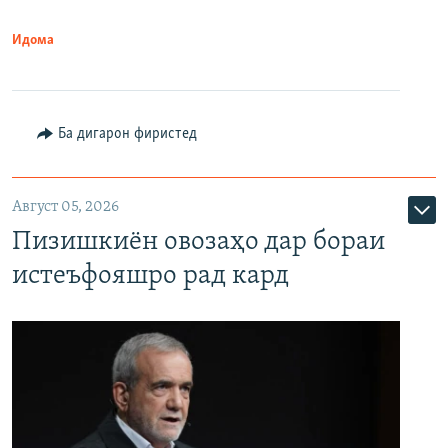
Идома
Ба дигарон фиристед
Август 05, 2026
Пизишкиён овозаҳо дар бораи
истеъфояшро рад кард