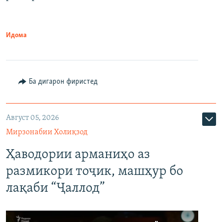
Идома
Ба дигарон фиристед
Август 05, 2026
Мирзонабии Холиқзод
Ҳаводории арманиҳо аз
размикори тоҷик, машҳур бо
лақаби “Ҷаллод”