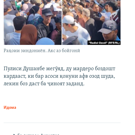
Раҳоии зиндониён. Акс аз бойгонӣ
Пулиси Душанбе мегӯяд, ду мардеро боздошт
кардааст, ки бар асоси қонуни афв озод шуда,
лекин боз даст ба ҷиноят заданд.
Идома