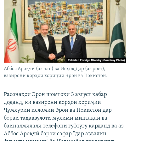
Аббос Ароқчӣ (аз чап) ва Исҳоқ Дор (аз рост),
вазирони корҳои хориҷии Эрон ва Покистон.
Расонаҳои Эрон шомгоҳи 3 август хабар
доданд, ки вазирони корҳои хориҷии
Ҷумҳурии исломии Эрон ва Покистон дар
бораи таҳаввулоти муҳими минтақаӣ ва
байналмилалӣ телефонӣ гуфтугӯ карданд ва аз
Аббос Ароқчӣ барои сафар "дар аввалин