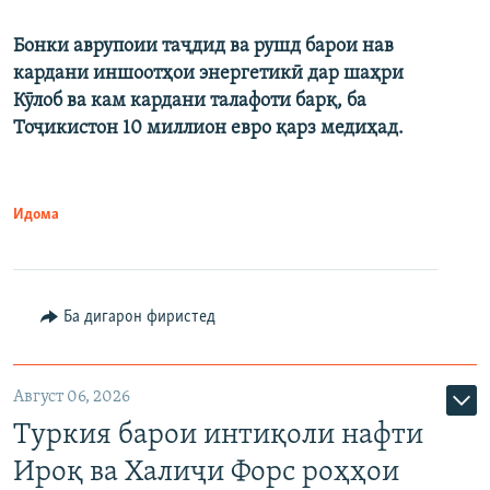
Бонки аврупоии таҷдид ва рушд барои нав
кардани иншоотҳои энергетикӣ дар шаҳри
Кӯлоб ва кам кардани талафоти барқ, ба
Тоҷикистон 10 миллион евро қарз медиҳад.
Идома
Ба дигарон фиристед
Август 06, 2026
Туркия барои интиқоли нафти
Ироқ ва Халиҷи Форс роҳҳои