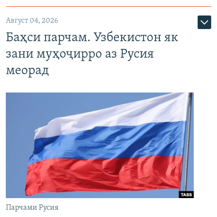
Август 04, 2026
Баҳси парчам. Узбекистон як
зани муҳоҷирро аз Русия
меорад
Парчами Русия