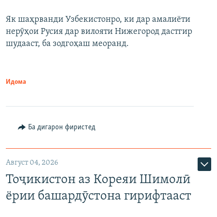
Як шаҳрванди Узбекистонро, ки дар амалиёти
нерӯҳои Русия дар вилояти Нижегород дастгир
шудааст, ба зодгоҳаш меоранд.
Идома
Ба дигарон фиристед
Август 04, 2026
Тоҷикистон аз Кореяи Шимолӣ
ёрии башардӯстона гирифтааст