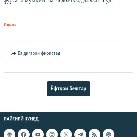
фурсати мумкин" ба Исломобод даъват шуд.
Идома
Ба дигарон фиристед
Ёфтҳои бештар
ПАЙГИРӢ КУНЕД