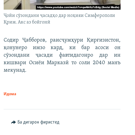
Ҷойи сӯзондани ҷасадҳо дар ноҳияи Симферополи
Қрим. Акс аз бойгонӣ
Содир Ҷабборов, раисҷумҳури Қирғизистон,
қонунеро имзо кард, ки бар асоси он
сӯзондани ҷасади фавтидагонро дар ин
кишвари Осиёи Марказӣ то соли 2040 манъ
мекунад.
Идома
Ба дигарон фиристед