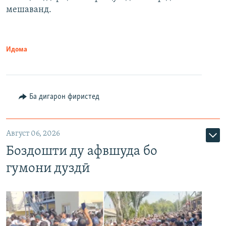
мешаванд.
Идома
Ба дигарон фиристед
Август 06, 2026
Боздошти ду афвшуда бо
гумони дуздӣ