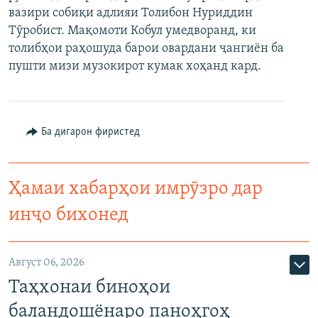
вазири собиқи адлияи Толибон Нуриддин
ГУЗОРИШҲОИ РАДИОӢ
Русский
Тӯробист. Мақомоти Кобул умедворанд, ки
толибҳои раҳошуда барои овардани ҷангиён ба
ПАЙГИРӢ КУНЕД
пушти мизи музокирот кумак хоҳанд кард.
Ба дигарон фиристед
Ҳамаи сомонаҳои RFE/RL
Ҳамаи хабарҳои имрӯзро дар
инҷо бихонед
Август 06, 2026
Таҳхонаи биноҳои
баландошёнаро паноҳгоҳ