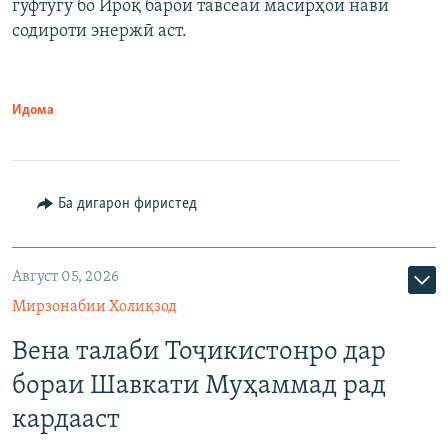
гуфтугӯ бо Ироқ барои тавсеаи масирҳои нави
содироти энержӣ аст.
Идома
Ба дигарон фиристед
Август 05, 2026
Мирзонабии Холиқзод
Вена талаби Тоҷикистонро дар
бораи Шавкати Муҳаммад рад
кардааст