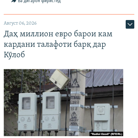
Ба дигарон фиристед
Август 06, 2026
Даҳ миллион евро барои кам
кардани талафоти барқ дар
Кӯлоб