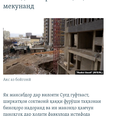
мекунанд
Акс аз бойгонӣ
Як мансабдор дар вилояти Суғд гуфтааст,
ширкатҳои сохтмонӣ ҳаққи фурӯши таҳхонаи
биноҳоро надоранд ва ин маконҳо ҳамчун
паноҳгоҳ дар ҳолати фавқулода истифода