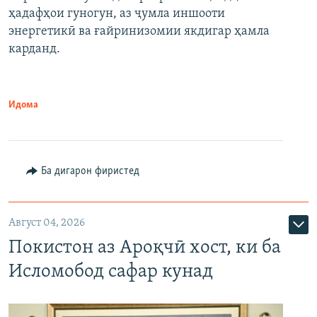
ҳадафҳои гуногун, аз ҷумла иншооти
энергетикӣ ва ғайринизомии якдигар ҳамла
карданд.
Идома
Ба дигарон фиристед
Август 04, 2026
Покистон аз Ароқчӣ хост, ки ба
Исломобод сафар кунад