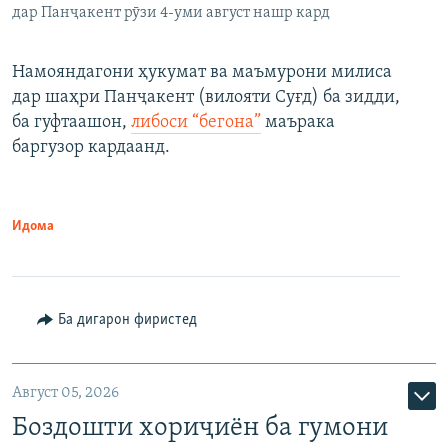
дар Панҷакент рӯзи 4-уми август нашр кард
Намояндагони ҳукумат ва маъмурони милиса
дар шаҳри Панҷакент (вилояти Суғд) ба зидди,
ба гуфтаашон,
либоси “бегона”
маърака
баргузор кардаанд.
Идома
Ба дигарон фиристед
Август 05, 2026
Боздошти хориҷиён ба гумони