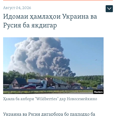
Август 04, 2026
Идомаи ҳамлаҳои Украина ва
Русия ба якдигар
Ҳамла ба анбори "Wildberries" дар Новосемейкино
Украина ва Русия дигарбора бо паҳподҳо ба