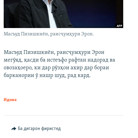
Масъуд Пизишкиён, раисҷумҳури Эрон.
Масъуд Пизишкиён, раисҷумҳури Эрон
мегӯяд, қасди ба истеъфо рафтан надорад ва
овозаҳоеро, ки дар рӯзҳои ахир дар бораи
барканории ӯ нашр шуд, рад кард.
Идома
Ба дигарон фиристед