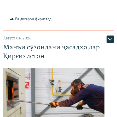
Ба дигарон фиристед
Август 04, 2026
Манъи сӯзондани ҷасадҳо дар
Қирғизистон