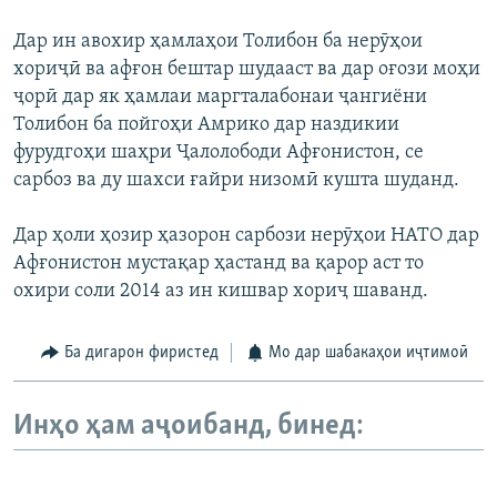
Дар ин авохир ҳамлаҳои Толибон ба нерӯҳои
хориҷӣ ва афғон бештар шудааст ва дар оғози моҳи
ҷорӣ дар як ҳамлаи маргталабонаи ҷангиёни
Толибон ба пойгоҳи Амрико дар наздикии
фурудгоҳи шаҳри Ҷалолободи Афғонистон, се
сарбоз ва ду шахси ғайри низомӣ кушта шуданд.
Дар ҳоли ҳозир ҳазорон сарбози нерӯҳои НАТО дар
Афғонистон мустақар ҳастанд ва қарор аст то
охири соли 2014 аз ин кишвар хориҷ шаванд.
Ба дигарон фиристед
Мо дар шабакаҳои иҷтимоӣ
Инҳо ҳам аҷоибанд, бинед: