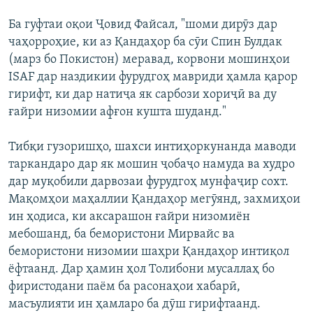
Ба гуфтаи оқои Ҷовид Файсал, "шоми дирӯз дар
чаҳорроҳие, ки аз Қандаҳор ба сӯи Спин Булдак
(марз бо Покистон) меравад, корвони мошинҳои
ISAF дар наздикии фурудгоҳ мавриди ҳамла қарор
гирифт, ки дар натиҷа як сарбози хориҷӣ ва ду
ғайри низомии афғон кушта шуданд."
Тибқи гузоришҳо, шахси интиҳоркунанда маводи
таркандаро дар як мошин ҷобаҷо намуда ва худро
дар муқобили дарвозаи фурудгоҳ мунфаҷир сохт.
Мақомҳои маҳаллии Қандаҳор мегӯянд, захмиҳои
ин ҳодиса, ки аксарашон ғайри низомиён
мебошанд, ба бемористони Мирвайс ва
бемористони низомии шаҳри Қандаҳор интиқол
ёфтаанд. Дар ҳамин ҳол Толибони мусаллаҳ бо
фиристодани паём ба расонаҳои хабарӣ,
масъулияти ин ҳамларо ба дӯш гирифтаанд.