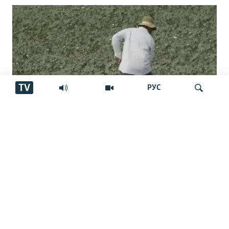
TV
РУС
"Бахудо аз беобӣ шукуфтааст".
Ҷустуҷӯ
Шикояти пахтакорони Фархор аз
тақсими об