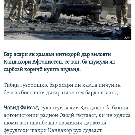
ГУЗОРИШҲОИ РАДИОӢ
Русский
ПАЙГИРӢ КУНЕД
Бар асари як ҳамлаи интиҳорӣ дар вилояти
Қандаҳори Афғонистон, се тан, ба шумули як
Ҳамаи сомонаҳои RFE/RL
сарбозӣ хориҷӣ кушта шуданд.
Тибқи гузоришҳо, бар асари ин ҳамла инчунин
беш аз бист тани дигар низ захм бардоштаанд.
Ҷовид Файсал,
сухангӯи волии Қандаҳор ба бахши
афғонистонии радиои Озодӣ гуфтааст, ки ин ҳодиса
шоми панҷшанбе дар наздикии дарвозаи
фурудгоҳи шаҳри Қандаҳор рух додааст.