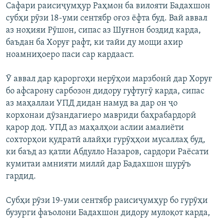
Сафари раисиҷумҳур Раҳмон ба вилояти Бадахшон
субҳи рӯзи 18-уми сентябр оғоз ёфта буд. Вай аввал
аз ноҳияи Рӯшон, сипас аз Шуғнон боздид карда,
баъдан ба Хоруғ рафт, ки тайи ду мощи ахир
ноамниҳоеро паси сар кардааст.
Ӯ аввал дар қароргоҳи нерӯҳои марзбонӣ дар Хоруғ
бо афсарону сарбозон дидору гуфтугӯ карда, сипас
аз маҳаллаи УПД дидан намуд ва дар он ҷо
корхонаи дӯзандагиеро мавриди баҳрабардорӣ
қарор дод. УПД аз маҳалҳои аслии амалиёти
сохторҳои қудратӣ алайҳи гурӯҳҳои мусаллаҳ буд,
ки баъд аз қатли Абдулло Назаров, сардори Раёсати
кумитаи амнияти миллӣ дар Бадахшон шурӯъ
гардид.
Субҳи рӯзи 19-уми сентябр раисиҷумҳур бо гурӯҳи
бузурги фаъолони Бадахшон дидору мулоқот карда,