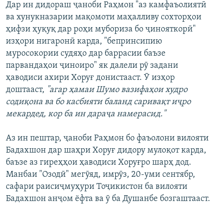
Дар ин дидораш ҷаноби Раҳмон "аз камфаъолиятӣ
ва хунукназарии мақомоти маҳалливу сохторҳои
ҳифзи ҳуқуқ дар роҳи мубориза бо ҷинояткорӣ"
изҳори нигаронӣ карда, "бепринсипию
муросокории судяҳо дар баррасии баъзе
парвандаҳои ҷиноиро" як далели рӯ задани
ҳаводиси ахири Хоруғ донистааст. Ӯ изҳор
доштааст,
"агар ҳамаи Шумо вазифаҳои худро
содиқона ва бо касбияти баланд саривақт иҷро
мекардед, кор ба ин дараҷа намерасид."
Аз ин пештар, ҷаноби Раҳмон бо фаъолони вилояти
Бадахшон дар шаҳри Хоруғ дидору мулоқот карда,
баъзе аз гиреҳҳои ҳаводиси Хоруғро шарҳ дод.
Манбаи "Озодӣ" мегӯяд, имрӯз, 20-уми сентябр,
сафари раисиҷмуҳури Тоҷикистон ба вилояти
Бадахшон анҷом ёфта ва ӯ ба Душанбе бозгаштааст.