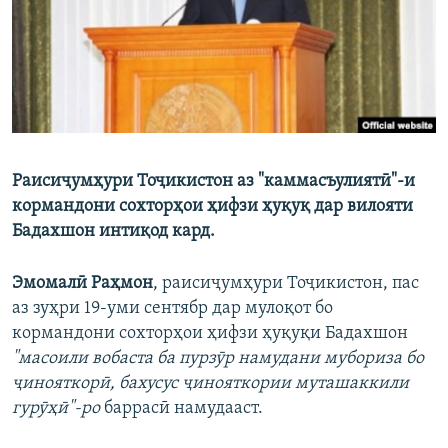
ГУЗОРИШҲОИ РАДИОӢ
Русский
ПАЙГИРӢ КУНЕД
Раисиҷумҳури Тоҷикистон аз "каммасъулиятӣ"-и
кормандони сохторҳои ҳифзи ҳуқуқ дар вилояти
Ҳамаи сомонаҳои RFE/RL
Бадахшон интиқод кард.
Эмомалӣ Раҳмон
, раисиҷумҳури Тоҷикистон, пас
аз зуҳри 19-уми сентябр дар мулоқот бо
кормандони сохторҳои ҳифзи ҳуқуқи Бадахшон
"масоили вобаста ба пурзӯр намудани мубориза бо
ҷинояткорӣ, бахусус ҷинояткории муташаккили
гурӯҳӣ"-ро
баррасӣ намудааст.