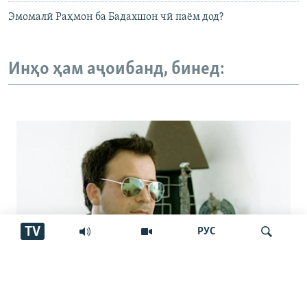
Эмомалӣ Раҳмон ба Бадахшон чӣ паём дод?
Инҳо ҳам аҷоибанд, бинед:
TV
РУС
Аз марги овозхон Баҳром Ғафурӣ шаш
Ҷустуҷӯ