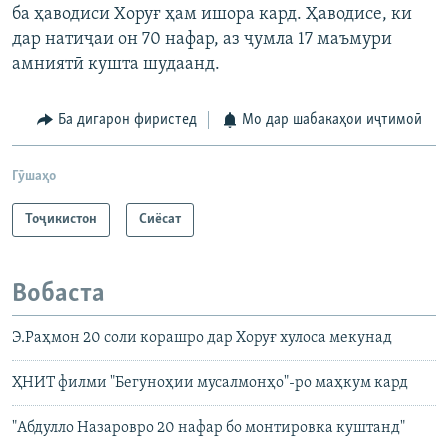
ба ҳаводиси Хоруғ ҳам ишора кард. Ҳаводисе, ки
дар натиҷаи он 70 нафар, аз ҷумла 17 маъмури
амниятӣ кушта шудаанд.
Ба дигарон фиристед
Мо дар шабакаҳои иҷтимоӣ
Гӯшаҳо
Тоҷикистон
Сиёсат
Вобаста
Э.Раҳмон 20 соли корашро дар Хоруғ хулоса мекунад
ҲНИТ филми "Бегуноҳии мусалмонҳо"-ро маҳкум кард
"Абдулло Назаровро 20 нафар бо монтировка куштанд"