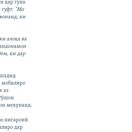
и ҳар гуна
 гуфт:
"Мо
авонанд, ки
ки алоқа ва
вандонамон
ӯем, ки дар
 шадид
и мобилиро
е аз
 Рӯшон
рон мекунанд.
бо нигаронӣ
илиро дар