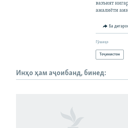
вазъият нига
амалиёти амн
Ба дигаро
Гӯшаҳо
Тоҷикистон
Инҳо ҳам аҷоибанд, бинед:
Русский
ПАЙГИРӢ КУНЕД