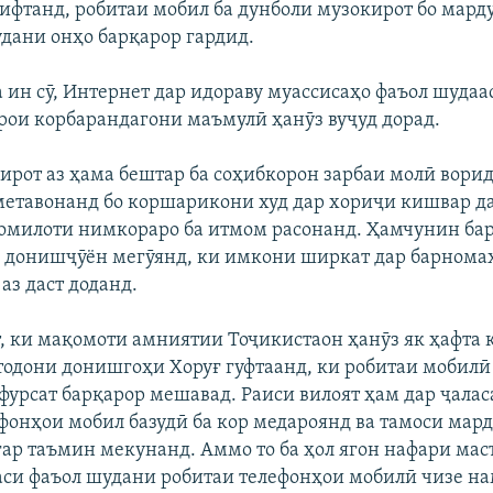
ифтанд, робитаи мобил ба дунболи музокирот бо мард
дани онҳо барқарор гардид.
а ин сӯ, Интернет дар идораву муассисаҳо фаъол шудаас
рои корбарандагони маъмулӣ ҳанӯз вуҷуд дорад.
ирот аз ҳама бештар ба соҳибкорон зарбаи молӣ ворид
метавонанд бо коршарикони худ дар хориҷи кишвар д
омилоти нимкораро ба итмом расонанд. Ҳамчунин бар
а донишҷӯён мегӯянд, ки имкони ширкат дар барнома
аз даст доданд.
т, ки мақомоти амниятии Тоҷикистаон ҳанӯз як ҳафта 
стодони донишгоҳи Хоруғ гуфтаанд, ки робитаи мобилӣ
фурсат барқарор мешавад. Раиси вилоят ҳам дар ҷалас
ефонҳои мобил базудӣ ба кор медароянд ва тамоси мар
ар таъмин мекунанд. Аммо то ба ҳол ягон нафари мас
си фаъол шудани робитаи телефонҳои мобилӣ чизе на