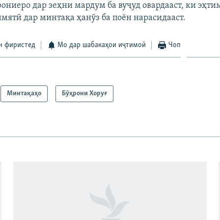
рониеро дар зеҳни мардум ба вуҷуд овардааст, ки эҳти
мятӣ дар минтақа ҳанӯз ба поён нарасидааст.
н фиристед
Мо дар шабакаҳои иҷтимоӣ
Чоп
Минтақаҳо
Бӯҳрони Хоруғ