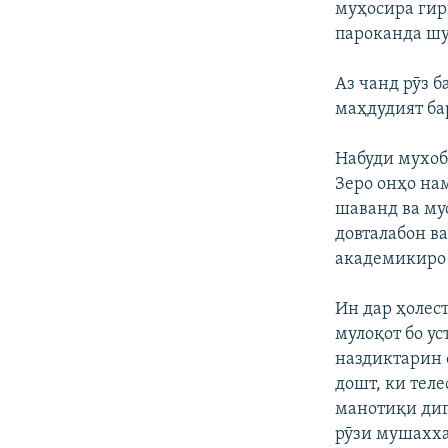
муҳосира гир
пароканда шу
Аз чанд рӯз б
маҳдудият ба
Набуди мухоб
Зеро онҳо на
шаванд ва му
довталабон в
академикиро 
Ин дар ҳолес
мулоқот бо у
наздиктарин 
дошт, ки тел
манотиқи диг
рӯзи мушахха