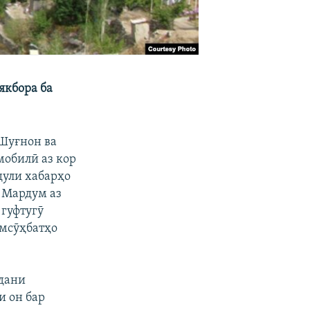
якбора ба
 Шуғнон ва
мобилӣ аз кор
дули хабарҳо
. Мардум аз
 гуфтугӯ
амсӯҳбатҳо
одани
 он бар