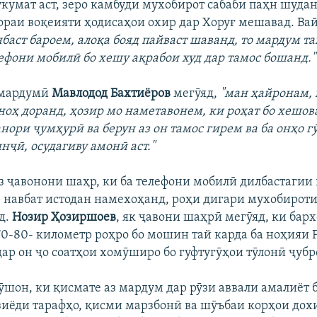
укумат аст, зеро камбуди мухобирот сабаби паҳн шудан
бораи воқеияти ҳодисаҳои охир дар Хоруғ мешавад. Вай
нбаст бароем, алоқа бояд пайваст шаванд, то мардум т
лефони мобилӣ бо хешу ақрабои худ дар тамос бошанд."
 мардумӣ
Мавлодод Бахтиёров
мегӯяд,
"ман ҳайронам, 
ноҳ доранд, ҳозир мо наметавонем, ки роҳат бо хешо
нори ҷумҳурӣ ва берун аз он тамос гирем ва ба онҳо г
нҷӣ, осудагиву амонӣ аст."
з ҷавонони шаҳр, ки ба телефони мобилӣ дилбастагии
р навбат истодан намехоҳанд, роҳи дигари мухобирот
д.
Нозир Ҳозиршоев
, як ҷавони шаҳрӣ мегӯяд, ки барх
70-80- километр роҳро бо мошин тай карда ба ноҳияи
дар он ҷо соатҳои хомӯширо бо гуфтугӯҳои тӯлонӣ ҷуб
ӯшон, ки қисмате аз мардум дар рӯзи аввали амалиёт 
 зиёди тарафҳо, қисми марзбонӣ ва шӯъбаи корҳои дох