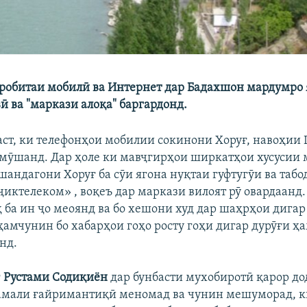
робитаи мобилӣ ва Интернет дар Бадахшон мардумро 
ӣ ва "маркази алоқа" баргардонд.
 аст, ки телефонҳои мобилии сокинони Хоруғ, навоҳии
мӯшанд. Дар ҳоле ки мавҷгирҳои ширкатҳои хусусии 
шандагони Хоруғ ба сӯи ягона нуқтаи гуфтугӯи ва табо
ҷиктелеком» , воқеъ дар маркази вилоят рӯ овардаанд
ҳ ба ин ҷо меоянд ва бо хешони худ дар шаҳрҳои дигар
ҳамчунин бо хабарҳои гоҳо росту гоҳи дигар дурӯғи ҳ
нд.
ғ
Рустами Содиқиён
дар бунбасти мухобиротӣ қарор д
мали ғайримантиқӣ меномад ва чунин мешуморад, ки