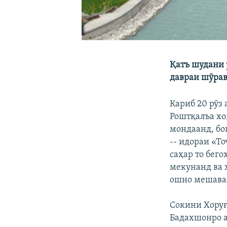
Қатъ шудани 
давраи шӯрав
Кариб 20 рӯз
Роштқалъа хо
мондаанд, бо
-- идораи «То
саҳар то бего
мекунанд ва 
ошно мешава
Сокини Хору
Бадахшонро а