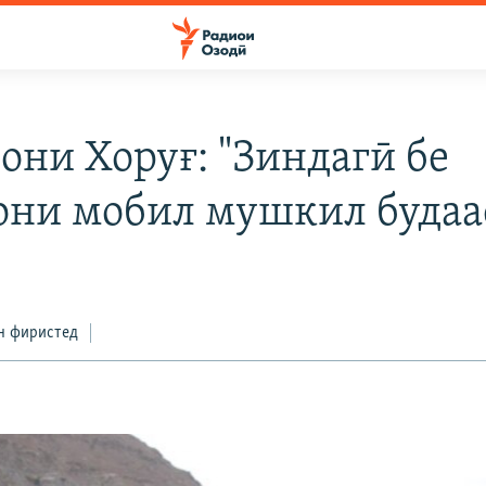
они Хоруғ: "Зиндагӣ бе
они мобил мушкил будаа
н фиристед