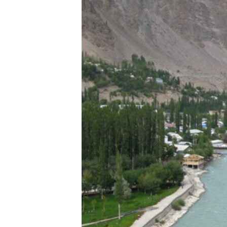
ГУЗОРИШҲОИ РАДИОӢ