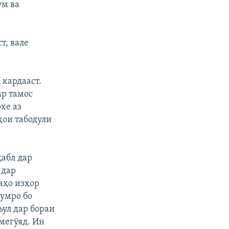
ум ва
т, вале
 кардааст.
ар тамос
хе аз
ҳои табодули
қабл дар
 дар
аҳо изҳор
думро бо
ъул дар бораи
мегӯяд. Ин