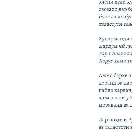
зиёни худи ҳ
овозаҳо дар 
бояд аз ин бу
тавассути те
Ҳунарманди
мардум чӣ гу
дар гӯшаву ка
Хоруғ ҳама ти
Аммо бархе а
доранд ва да
пайдо кардан
ҳамсолони ӯ 
мераванд ва 
Дар ноҳияи Р
аз талафтоти