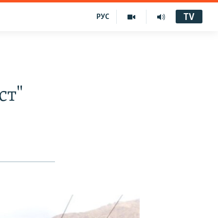
TV
РУС
ст"