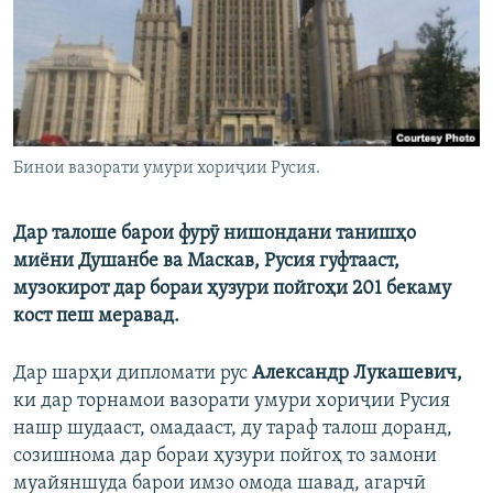
ГУЗОРИШҲОИ РАДИОӢ
Русский
ПАЙГИРӢ КУНЕД
Бинои вазорати умури хориҷии Русия.
Дар талоше барои фурӯ нишондани танишҳо
Ҳамаи сомонаҳои RFE/RL
миёни Душанбе ва Маскав, Русия гуфтааст,
музокирот дар бораи ҳузури пойгоҳи 201 бекаму
кост пеш меравад.
Дар шарҳи дипломати рус
Александр Лукашевич,
ки дар торнамои вазорати умури хориҷии Русия
нашр шудааст, омадааст, ду тараф талош доранд,
созишнома дар бораи ҳузури пойгоҳ то замони
муайяншуда барои имзо омода шавад, агарчӣ