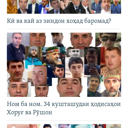
Кӣ ва кай аз зиндон хоҳад баромад?
Ном ба ном. 34 кушташудаи ҳодисаҳои
Хоруғ ва Рӯшон