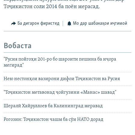
Тоҷикистон соли 2014 ба поён мерасад.
Ба дигарон фиристед
Мо дар шабакаҳои иҷтимоӣ
Вобаста
"Русия пойгоҳи 201-ро бо шароити пешина ба иҷора
мегирад"
Нею нестонҳои вазирони дифои Тоҷикистон ва Русия
"Тоҷикистон метавонад ҷойгузини «Манас» шавад"
Шералӣ Хайруллоев ба Калининград меравад
Рогозин: Тоҷикистон чашм ба сӯи НАТО дорад