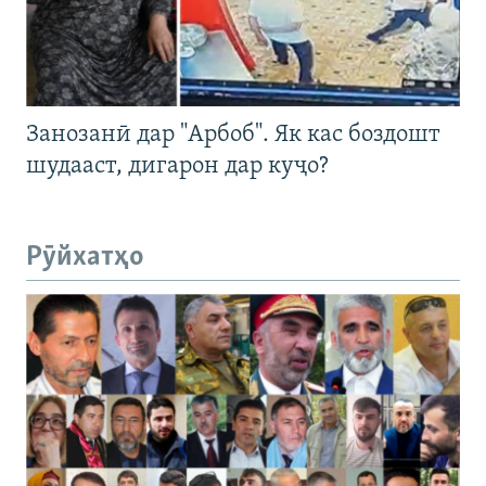
Занозанӣ дар "Арбоб". Як кас боздошт
шудааст, дигарон дар куҷо?
Рӯйхатҳо