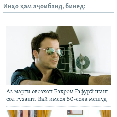
Инҳо ҳам аҷоибанд, бинед:
Аз марги овозхон Баҳром Ғафурӣ шаш
сол гузашт. Вай имсол 50-сола мешуд