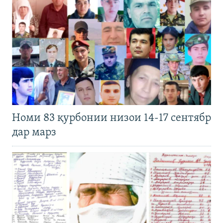
Номи 83 қурбонии низои 14-17 сентябр
дар марз