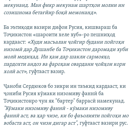
мекунанд. Ман фикр мекунам шартҳои молии ин
созишнома бетағйир боқӣ мемонанд».
Ба эътиқоди вазири дифои Русия, кишвараш ба
Тоҷикистон «шароити хеле хуб»-ро пешниҳод
кардааст:
«Худи масъалаи ҷойгир будани пойгоҳи
низомӣ дар Душанбе ба Тоҷикистон даромади хуби
молӣ медиҳад. Ин ҳам дар шакли сармояҳо,
пардохти андоз ва фароҳам овардани ҷойҳои кори
холӣ аст»,
гуфтааст вазир.
Ҷаноби Сердюков бо зикри ин таъкид кардааст, ки
ҷониби Русия кӯмаки низомиву фаннӣ ба
Тоҷикистонро чун як "бартер" баррасӣ намекунад.
"Кӯмаки низомиву фаннӣ - кӯмаки низомиву
фаннӣ аст, ва ҳар чизе, ки бо фаъолияти пойгоҳи мо
вобаста аст, он чизи дигар аст"
, гуфтааст вазири рус.