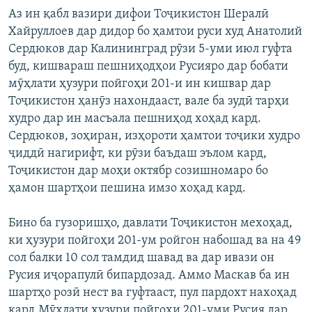
Аз ин қабл вазири дифои Тоҷикистон Шералӣ
Хайруллоев дар дидор бо ҳамтои руси худ Анатолий
Сердюков дар Калининград рӯзи 5-уми июл гуфта
буд, кишвараш пешниҳодҳои Русияро дар бобати
мӯҳлати ҳузури пойгоҳи 201-и ин кишвар дар
Тоҷикистон ҳанӯз нахондааст, вале ба зудӣ тарҳи
худро дар ин масъала пешниҳод хоҳад кард.
Сердюков, зоҳиран, изҳороти ҳамтои тоҷики худро
ҷиддӣ нагирифт, ки рӯзи баъдаш эълом кард,
Тоҷикистон дар моҳи октябр созишномаро бо
ҳамон шартҳои пешина имзо хоҳад кард.
Бино ба гузоришҳо, давлати Тоҷикистон мехоҳад,
ки ҳузури пойгоҳи 201-ум ройгон набошад ва на 49
сол балки 10 сол тамдид шавад ва дар ивази он
Русия иҷорапулӣ бипардозад. Аммо Маскав ба ин
шартҳо розӣ нест ва гуфтааст, пул пардохт нахоҳад
кард.Мӯҳлати ҳузури пойгоҳи 201-уми Русия дар