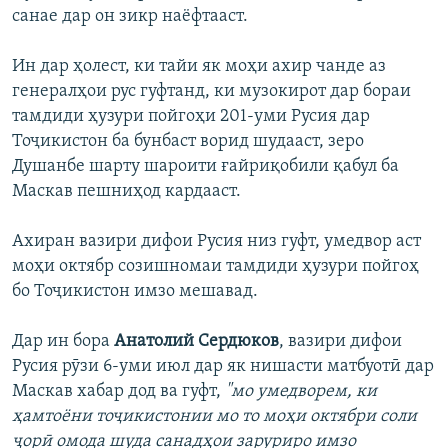
санае дар он зикр наёфтааст.
Ин дар ҳолест, ки тайи як моҳи ахир чанде аз
генералҳои рус гуфтанд, ки музокирот дар бораи
тамдиди ҳузури пойгоҳи 201-уми Русия дар
Тоҷикистон ба бунбаст ворид шудааст, зеро
Душанбе шарту шароити ғайриқобили қабул ба
Маскав пешниҳод кардааст.
Ахиран вазири дифои Русия низ гуфт, умедвор аст
моҳи октябр созишномаи тамдиди ҳузури пойгоҳ
бо Тоҷикистон имзо мешавад.
Дар ин бора
Анатолий Сердюков
, вазири дифои
Русия рӯзи 6-уми июл дар як нишасти матбуотӣ дар
Маскав хабар дод ва гуфт,
"мо умедворем, ки
ҳамтоёни тоҷикистонии мо то моҳи октябри соли
ҷорӣ омода шуда санадҳои заруриро имзо