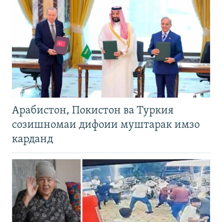
Арабистон, Покистон ва Туркия
созишномаи дифоии муштарак имзо
карданд