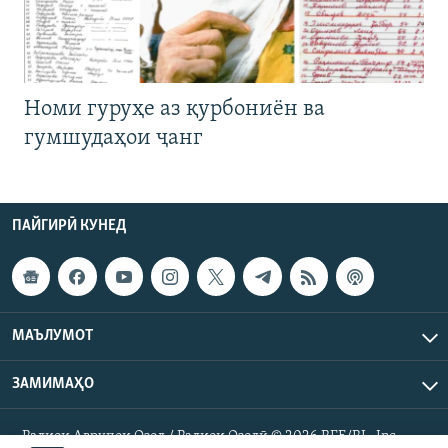
Номи гуруҳе аз қурбониён ва
гумшудаҳои ҷанг
ПАЙГИРӢ КУНЕД
МАЪЛУМОТ
ЗАМИМАҲО
Радиои Аврупои Озод / Радиои Озодӣ © 2026 RFE/RL. Inc.