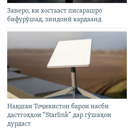
Занеро, ки хостааст писарашро
бифурӯшад, зиндонӣ кардаанд
Нақшаи Тоҷикистон барои насби
дастгоҳҳои “Starlink” дар гӯшаҳои
дурдаст