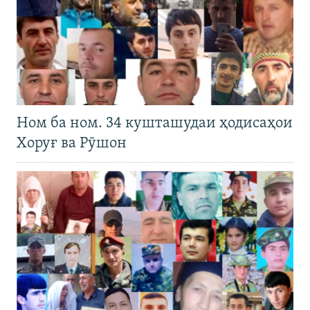
Ном ба ном. 34 кушташудаи ҳодисаҳои
Хоруғ ва Рӯшон