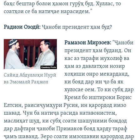
баҳс бештар болои ҳамон гурӯҳ буд. Хуллас, то
соатҳои се ба натиҷае нарасидем."
Радиои Озодӣ:
Ҷаноби президент ҳам буд?
Рамазон Мирзоев:
"Ҷаноби
президент ҳам буданд. Он
кас аз тарафи мухолиф ва
ҳам аз давлатҳои нозир
хоҳиши онро мекарданд,
Сайид Абдуллоҳи Нурӣ
ки бояд дар ин ҷо ба як
ва Эмомалӣ Раҳмон
хулосае оем. То ки субҳ дар
Кремл бо иштироки Борис
Елтсин, раисиҷумҳури Русия, ин қарордод имзо
шавад. Чун ба натиҷа расида натавонистем,
маслиҳат шуд, ки субҳ соати шашуними бомдод
дар дафтари ҷаноби Примаков бояд ҳарду тараф
ҷамъ шаванд. Зеро соати имзошавии қарордод дар