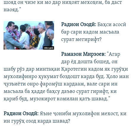
шояд он чизе ки мо дар ниҳоят мехоҳем, ба даст
наояд."
Радиои Озодӣ:
Баҳси асосӣ
бар сари кадом масъала
сурат мегирифт?
Рамазон Мирзоев:
"Агар
дар ёд дошта бошед, он
шабу рӯз дар минтақаи Қаротегин кадом як гурӯҳи
мухолифинро ҳукумат боздошт карда буд. Ҳоло ман
ҷузъиёти онро фаромӯш кардаам, вале сари ин
масъала ба ҳадде баҳсу даъво сурат гирифт, ки
қариб буд, музокирот комилан қатъ шавад."
Радиои Озодӣ:
Яъне ҷониби мухолифон мехост, ки
ин гурӯҳ озод карда шавад?