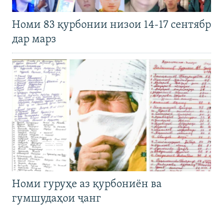
Номи 83 қурбонии низои 14-17 сентябр
дар марз
Номи гуруҳе аз қурбониён ва
гумшудаҳои ҷанг