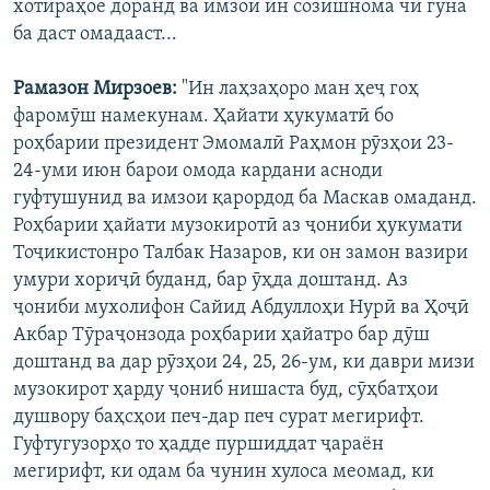
хотираҳое доранд ва имзои ин созишнома чӣ гуна
ба даст омадааст...
Рамазон Мирзоев:
"Ин лаҳзаҳоро ман ҳеҷ гоҳ
фаромӯш намекунам. Ҳайати ҳукуматӣ бо
роҳбарии президент Эмомалӣ Раҳмон рӯзҳои 23-
24-уми июн барои омода кардани асноди
гуфтушунид ва имзои қарордод ба Маскав омаданд.
Роҳбарии ҳайати музокиротӣ аз ҷониби ҳукумати
Тоҷикистонро Талбак Назаров, ки он замон вазири
умури хориҷӣ буданд, бар ӯҳда доштанд. Аз
ҷониби мухолифон Сайид Абдуллоҳи Нурӣ ва Ҳоҷӣ
Акбар Тӯраҷонзода роҳбарии ҳайатро бар дӯш
доштанд ва дар рӯзҳои 24, 25, 26-ум, ки даври мизи
музокирот ҳарду ҷониб нишаста буд, сӯҳбатҳои
душвору баҳсҳои печ-дар печ сурат мегирифт.
Гуфтугузорҳо то ҳадде пуршиддат ҷараён
мегирифт, ки одам ба чунин хулоса меомад, ки