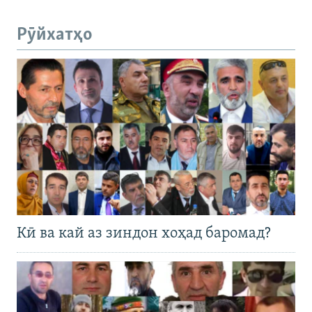
Рӯйхатҳо
Кӣ ва кай аз зиндон хоҳад баромад?