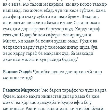
ва ё виза. Мо талош мекардем, ки дар корҳо таъхир
нашавад, тез анҷом ёбад, чун чи хеле гуфтам, ҳама
дар фикри сулҳу суботи кишвар будем. Зимнан,
оши оштии аввалини баъди имзои Созишномаи
сулҳ ҳам дар сафорат баргузор шуд. Ҳарду тараф
соатҳои 12 дар бинои сафорат ҳозир шуданд.
Мисле, ки ҳама ба хонаи худаш омад. Рӯҳия ва
чеҳраҳои ҳарду тараф тамоман дигар шуда буд.
Зеро ҳарду тараф ба мақсади худ, ба мақсади
деринаи миллати худ расида буданд."
Радиои Озодӣ:
Ҷонибҳо пушти дастархон чӣ тавр
менишастанд?
Рамазон Мирзоев:
"Мо барои тарафҳо ҷо ҷудо карда
будем, аммо вақти нишастан дигар ҳама ба ҳам
омехт ва ҳар кас ҳамсӯҳбати худро ёфта бо ӯ
менишаст. Рости гап, барои ман, ки мизбон будам,