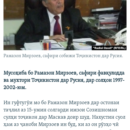
ГУЗОРИШҲОИ РАДИОӢ
Русский
ПАЙГИРӢ КУНЕД
Рамазон Мирзоев, сафири собижи Тоҷикистон дар Русия.
Ҳамаи сомонаҳои RFE/RL
Мусоҳиба бо Рамазон Мирзоев, сафири фавқулодда
ва мухтори Тоҷикистон дар Русия, дар солҳои 1997-
2002-юм.
Ин гуфтугӯи мо бо Рамазон Мирзоев дар остонаи
таҷлил аз 15-умин солгарди имзои Созишномаи
сулҳи тоҷикон дар Маскав доир шуд. Нахустин суол
ҳам аз ҷаноби Мирзоев ин буд, ки аз он рӯзҳо чӣ