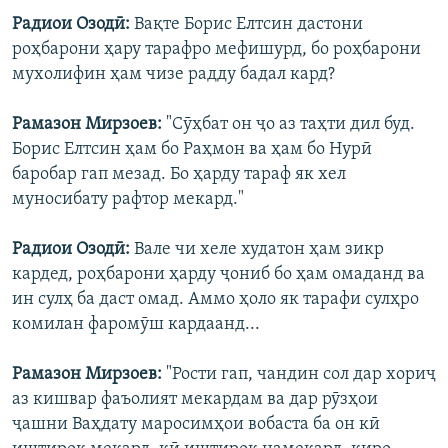
Радиои Озодӣ:
Вақте Борис Елтсин дастони
роҳбарони ҳару тарафро мефишурд, бо роҳбарони
мухолифин ҳам чизе радду бадал кард?
Рамазон Мирзоев:
"Сӯҳбат он ҷо аз таҳти дил буд.
Борис Елтсин ҳам бо Раҳмон ва ҳам бо Нурӣ
баробар гап мезад. Бо ҳарду тараф як хел
муносибату рафтор мекард."
Радиои Озодӣ:
Вале чи хеле худатон ҳам зикр
кардед, роҳбарони ҳарду ҷониб бо ҳам омаданд ва
ин сулҳ ба даст омад. Аммо ҳоло як тарафи сулҳро
комилан фаромӯш кардаанд...
Рамазон Мирзоев:
"Рости гап, чандин сол дар хориҷ
аз кишвар фаъолият мекардам ва дар рӯзҳои
ҷашни Ваҳдату маросимҳои вобаста ба он кӣ