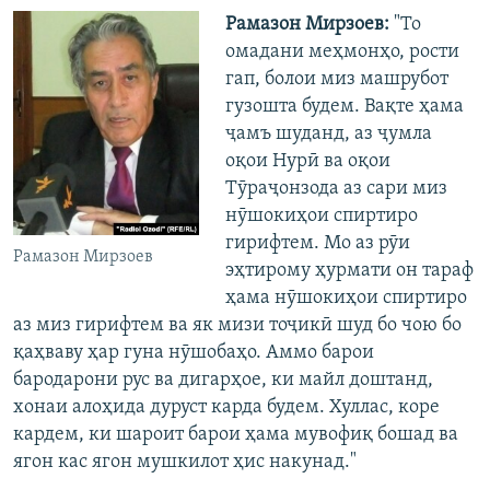
Рамазон Мирзоев:
"То
омадани меҳмонҳо, рости
гап, болои миз машрубот
гузошта будем. Вақте ҳама
ҷамъ шуданд, аз ҷумла
оқои Нурӣ ва оқои
Тӯраҷонзода аз сари миз
нӯшокиҳои спиртиро
гирифтем. Мо аз рӯи
Рамазон Мирзоев
эҳтирому ҳурмати он тараф
ҳама нӯшокиҳои спиртиро
аз миз гирифтем ва як мизи тоҷикӣ шуд бо чою бо
қаҳваву ҳар гуна нӯшобаҳо. Аммо барои
бародарони рус ва дигарҳое, ки майл доштанд,
хонаи алоҳида дуруст карда будем. Хуллас, коре
кардем, ки шароит барои ҳама мувофиқ бошад ва
ягон кас ягон мушкилот ҳис накунад."