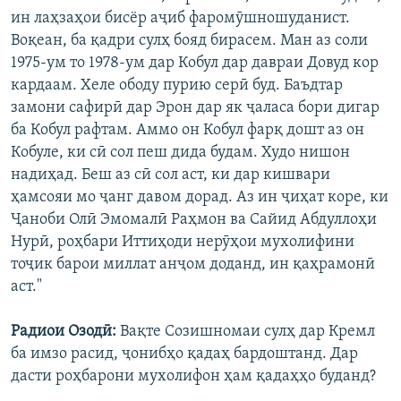
ин лаҳзаҳои бисёр аҷиб фаромӯшношуданист.
Воқеан, ба қадри сулҳ бояд бирасем. Ман аз соли
1975-ум то 1978-ум дар Кобул дар давраи Довуд кор
кардаам. Хеле ободу пурию серӣ буд. Баъдтар
замони сафирӣ дар Эрон дар як ҷаласа бори дигар
ба Кобул рафтам. Аммо он Кобул фарқ дошт аз он
Кобуле, ки сӣ сол пеш дида будам. Худо нишон
надиҳад. Беш аз сӣ сол аст, ки дар кишвари
ҳамсояи мо ҷанг давом дорад. Аз ин ҷиҳат коре, ки
Ҷаноби Олӣ Эмомалӣ Раҳмон ва Сайид Абдуллоҳи
Нурӣ, роҳбари Иттиҳоди нерӯҳои мухолифини
тоҷик барои миллат анҷом доданд, ин қаҳрамонӣ
аст."
Радиои Озодӣ:
Вақте Созишномаи сулҳ дар Кремл
ба имзо расид, ҷонибҳо қадаҳ бардоштанд. Дар
дасти роҳбарони мухолифон ҳам қадаҳҳо буданд?