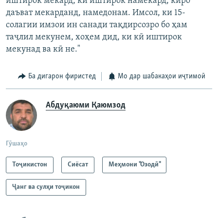
иштирок мекард, кӣ иштирок намекард, киро
даъват мекарданд, намедонам. Имсол, ки 15-
солагии имзои ин санади тақдирсозро бо ҳам
таҷлил мекунем, хоҳем дид, ки кӣ иштирок
мекунад ва кӣ не."
Ба дигарон фиристед
Мо дар шабакаҳои иҷтимоӣ
Абдуқаюми Қаюмзод
Гӯшаҳо
Тоҷикистон
Сиёсат
Меҳмони "Озодӣ"
Ҷанг ва сулҳи тоҷикон