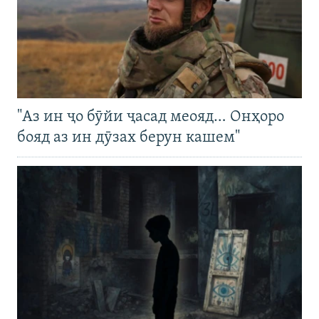
"Аз ин ҷо бӯйи ҷасад меояд… Онҳоро
бояд аз ин дӯзах берун кашем"