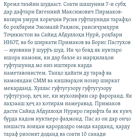
Кремл таъйин шудааст. Соати шашуним 7-и субҳ
дар дафтари Евгениий Максимович Пирмаков-
вазири умури хориҷии Русия гуфтшуниди тарафҳо
бо роҳбарии Эмомалӣ Раҳмон, раисиҷумҳури
Тоҷикистон ва Сайид Абдуллоҳи Нурӣ, роҳбари
ИНОТ, ва бо ширкати Примаков ва Борис Пастухов
-- муовини ӯ шурӯъ шуд. Ин ҷо бояд як нуктаро
ишора намоям, ки дар баъзе аз марҳилаҳои
гуфтушунид мо низ иштирок карда
наметавонистем. Танҳо ҳайати ду тараф ва
намояндаи СММ ва кишварҳои нозир ширкат
мекарданд. Хуллас гуфтугузору гуфтугузору
гуфтугузор, ҳеҷ не, ки мухолифин сар фароранд. Як
лаҳзааш ҳеҷ аз хотирам намеравад. Примаков
дасти Сайид Абдуллоҳи Нуриро гирифта ба як кунҷ
бурда кадом нуктаеро фаҳмонд. Пас аз он дар онҷо
нишаста лоиҳаи қарордодро омода карданд, ҳарду
тараф ризоият доданд ва соати 10 санади