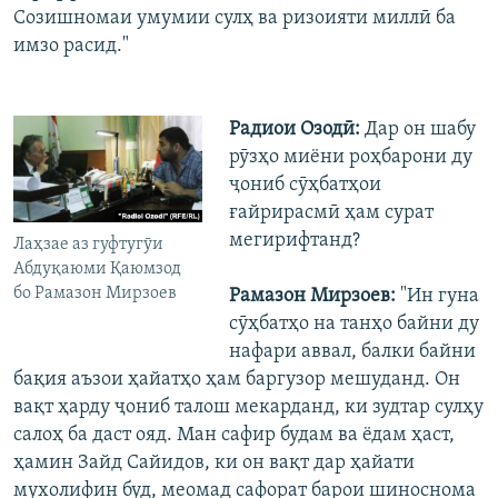
Созишномаи умумии сулҳ ва ризоияти миллӣ ба
имзо расид."
Радиои Озодӣ:
Дар он шабу
рӯзҳо миёни роҳбарони ду
ҷониб сӯҳбатҳои
ғайрирасмӣ ҳам сурат
мегирифтанд?
Лаҳзае аз гуфтугӯи
Абдуқаюми Қаюмзод
бо Рамазон Мирзоев
Рамазон Мирзоев:
"Ин гуна
сӯҳбатҳо на танҳо байни ду
нафари аввал, балки байни
бақия аъзои ҳайатҳо ҳам баргузор мешуданд. Он
вақт ҳарду ҷониб талош мекарданд, ки зудтар сулҳу
салоҳ ба даст ояд. Ман сафир будам ва ёдам ҳаст,
ҳамин Зайд Сайидов, ки он вақт дар ҳайати
мухолифин буд, меомад сафорат барои шиноснома