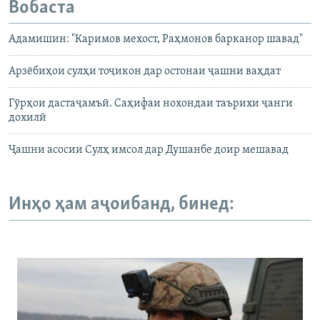
Вобаста
Адамишин: "Каримов мехост, Раҳмонов барканор шавад"
Арзёбиҳои сулҳи тоҷикон дар остонаи ҷашни ваҳдат
Гӯрҳои дастаҷамъӣ. Саҳифаи нохондаи таърихи ҷанги
дохилӣ
Ҷашни асосии Сулҳ имсол дар Душанбе доир мешавад
Инҳо ҳам аҷоибанд, бинед: