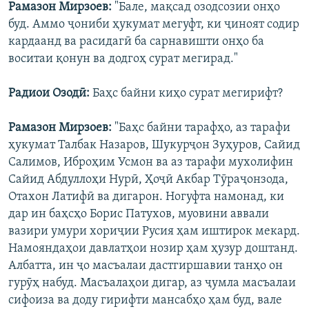
Рамазон Мирзоев:
"Бале, мақсад озодсозии онҳо
буд. Аммо ҷониби ҳукумат мегуфт, ки ҷиноят содир
кардаанд ва расидагӣ ба сарнавишти онҳо ба
воситаи қонун ва додгоҳ сурат мегирад."
Радиои Озодӣ:
Баҳс байни киҳо сурат мегирифт?
Рамазон Мирзоев:
"Баҳс байни тарафҳо, аз тарафи
ҳукумат Талбак Назаров, Шукурҷон Зуҳуров, Сайид
Салимов, Иброҳим Усмон ва аз тарафи мухолифин
Сайид Абдуллоҳи Нурӣ, Ҳоҷӣ Акбар Тӯраҷонзода,
Отахон Латифӣ ва дигарон. Ногуфта намонад, ки
дар ин баҳсҳо Борис Патухов, муовини аввали
вазири умури хориҷии Русия ҳам иштирок мекард.
Намояндаҳои давлатҳои нозир ҳам ҳузур доштанд.
Албатта, ин ҷо масъалаи дастгиршавии танҳо он
гурӯҳ набуд. Масъалаҳои дигар, аз ҷумла масъалаи
сифоиза ва доду гирифти мансабҳо ҳам буд, вале