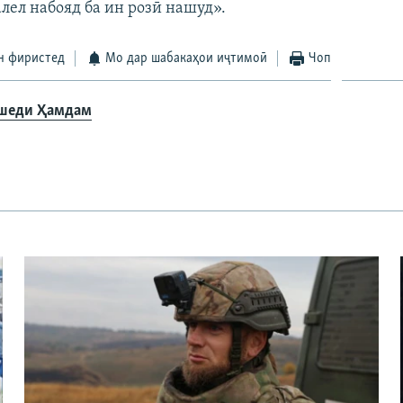
алел набояд ба ин розӣ нашуд».
н фиристед
Мо дар шабакаҳои иҷтимоӣ
Чоп
шеди Ҳамдам