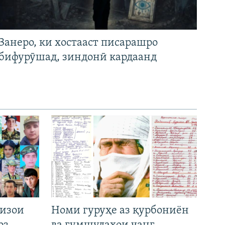
Занеро, ки хостааст писарашро
бифурӯшад, зиндонӣ кардаанд
низои
Номи гуруҳе аз қурбониён