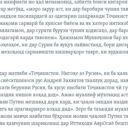
и манфиати мо ҳал менамоянд, албатта боиси нигарони
ар мегӯяд, «моро зарур аст, ки дар баробари чунин та
нидҳои пасипардагӣ аз одитарин шаҳрванди Тоҷикист
 мақоми сарварӣ ба хулосае биёем ва як хатеро интихо
авлатамон, дар сурати бурузи чунин ҳодисаҳо, дар бар
тодагарӣ карда тавонем». Ҳамзамон Муллоҷонов бар ин 
оқеаҳое, ки дар Сурия ба вуқуъ пайвастанд, бори дига
 мехоҳанд сарнавишти кишварҳоро тавре, ки худашон
дар матлаби «Тоҷикистон. Нигоҳе аз Русия», ки ба қал
 сиёсатшиноси рус Андрей Захватов тааллуқ дорад, на
сати берунии Русия, ба хусус нисбати Тоҷикистон чӣ г
наздик нишон хоҳад дод». Аммо муаллиф мӯътақид аст,
али Путин мешавад дарк кард, ки ҷаҳон ояндаи назд
отеъ ва прагмарикро хоҳад дид». Зеро ба таъкиди муал
моли мавҷи навбатии бӯҳрони молии ҷаҳонӣ Путин та
д ва ҳамчунин шариконаш дар Иттиҳоди АврОсиё бешт