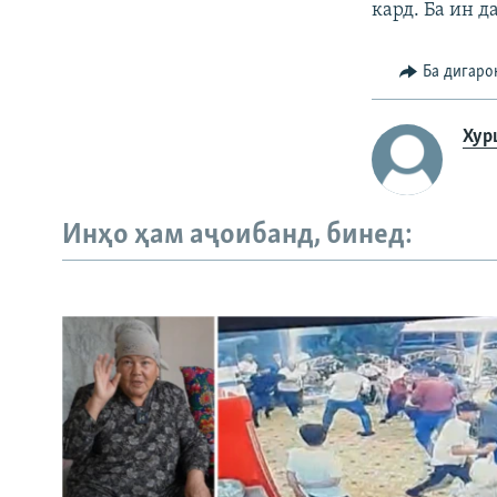
кард. Ба ин д
Ба дигаро
Хур
Инҳо ҳам аҷоибанд, бинед: