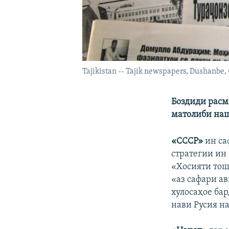
Tajikistan -- Tajik newspapers, Dushanbe
Боздиди расм
матолиби наш
«СССР»
ин са
стратегии ин
«Хосияти тош
«аз сафари а
хулосаҳое ба
нави Русия на