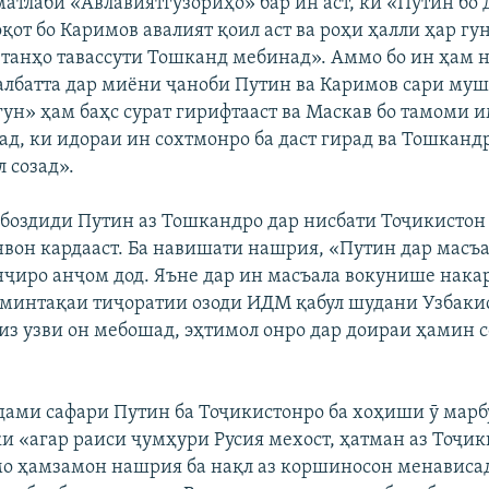
матлаби «Авлавиятгузориҳо» бар ин аст, ки «Путин бо
қот бо Каримов авалият қоил аст ва роҳи ҳалли ҳар гу
танҳо тавассути Тошканд мебинад». Аммо бо ин ҳам 
албатта дар миёни ҷаноби Путин ва Каримов сари му
ғун» ҳам баҳс сурат гирифтааст ва Маскав бо тамоми 
ад, ки идораи ин сохтмонро ба даст гирад ва Тошкандр
 созад».
боздиди Путин аз Тошкандро дар нисбати Тоҷикистон
вон кардааст. Ба навишати нашрия, «Путин дар масъ
ҷиро анҷом дод. Яъне дар ин масъала вокунише накар
и минтақаи тиҷоратии озоди ИДМ қабул шудани Узбаки
из узви он мебошад, эҳтимол онро дар доираи ҳамин 
ами сафари Путин ба Тоҷикистонро ба хоҳиши ӯ марбу
ки «агар раиси ҷумҳури Русия мехост, ҳатман аз Тоҷи
о ҳамзамон нашрия ба нақл аз коршиносон менависа