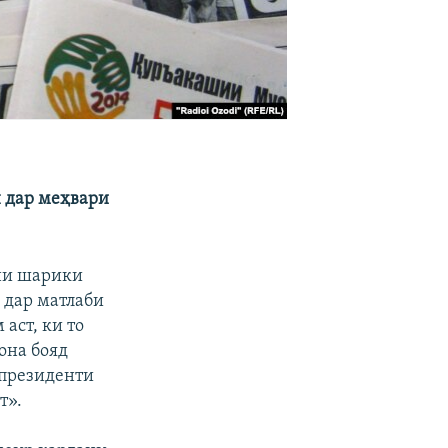
н дар меҳвари
ни шарики
 дар матлаби
аст, ки то
она бояд
 президенти
т».