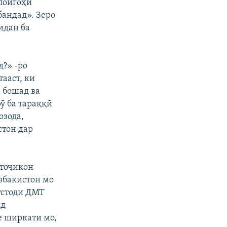
 пойгоҳи
бандад». Зеро
идан ба
?» -ро
ааст, ки
 бошад ва
ӯ ба тараққӣ
озода,
стон дар
 тоҷикон
Узбакистон мо
устоди ДМТ
нд
е ширкати мо,