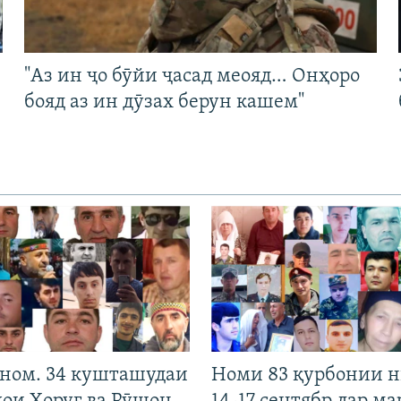
"Аз ин ҷо бӯйи ҷасад меояд… Онҳоро
бояд аз ин дӯзах берун кашем"
 ном. 34 кушташудаи
Номи 83 қурбонии 