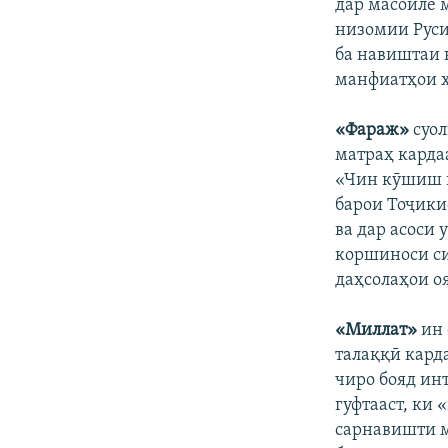
дар масоиле 
низомии Руси
ба навиштаи 
манфиатҳои х
«Фараж»
суол
матраҳ карда
«Чин кӯшиш к
барои Тоҷики
ва дар асоси
коршиноси си
даҳсолаҳои о
«Миллат»
ин 
талаққӣ карда
чиро бояд ин
гуфтааст, ки 
сарнавишти м