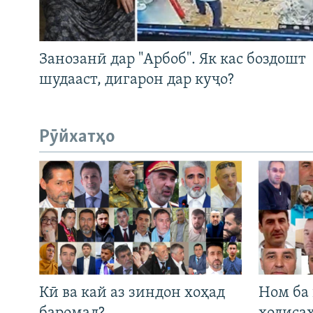
Занозанӣ дар "Арбоб". Як кас боздошт
шудааст, дигарон дар куҷо?
Рӯйхатҳо
Кӣ ва кай аз зиндон хоҳад
Ном ба