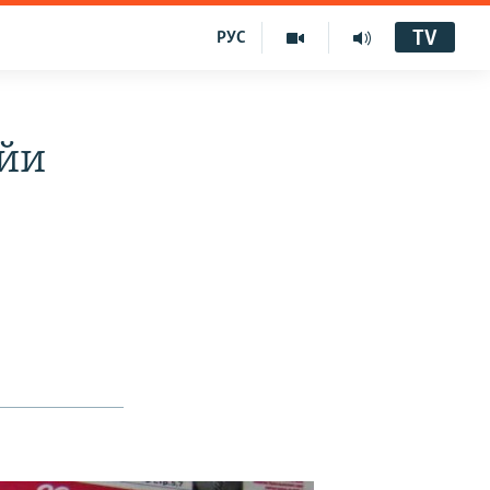
TV
РУС
ойи