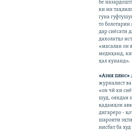
бе назардошт
ки ин таҳлилг
гуна гуфтушу
то болотарин
дар сиёсати д
дахолатҳо ис
«масалан он в
медиҳанд, ки
ҳал кунанд».
«Азия плюс»
журналист ва
«он чӣ ки сиё
шуд, ояндаи 
қадамҳои авв
дигареро - қ
шароити эҳти
нисбат ба ху