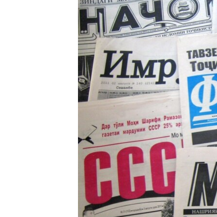
ГУЗОРИШҲОИ РАДИОӢ