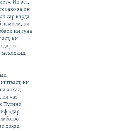
ст». Ин аст,
втеъаҳо ва ин
он сар карда
б намоем, ки
обари ин гуна
аст, ки
р дарак
 мехоҳанд,
ами
виштааст, ки
уна хоҳад
 ки «аз
ик Путини
лиф «дар
лаботро
ар хоҳад