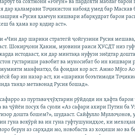
марбут ба сохтмони «Роғун» ва пардохти маблағ барои
я дар қаламрави Тоҷикистон набояд умед бар Маскав 
нашрия «Русия ҳамчун кишвари абарқудрат барои рас
еш ба ҳама кор қодир аст».
и «Чин дар шарики стратегӣ ҷойгузини Русия мешавад
аст. Шокирҷони Ҳаким, муовини раиси ҲУСДТ низ гуфт
арда истодааст, ки дар минтақа нуфузи зиёдтар дошта
стон густариши равобит ва муносибат бо ин кишвари р
 умумияти манфиатҳо, ба фоидаи кор аст. Аммо Мӯсо Ас
ёсӣ бар ин назар аст, ки «шарики боэътимоди Тоҷики
янда танҳо метавонад Русия бошад».
сафарро аз пуртаваҷҷӯҳтарин рӯйдоди ин ҳафта барои
 ва ҷӯйёи посух ба суоли «Аз сафари ахири Путин ба 
тизор дошта бошем?», шудааст. Сайфулло Муллоҷонов, 
«ин гуна вохӯрӣ ва ин гуна гуфтушунидҳое, ки мехоҳа
оро берун аз сарҳади мо, новобаста аз хоҳиши мо ва б