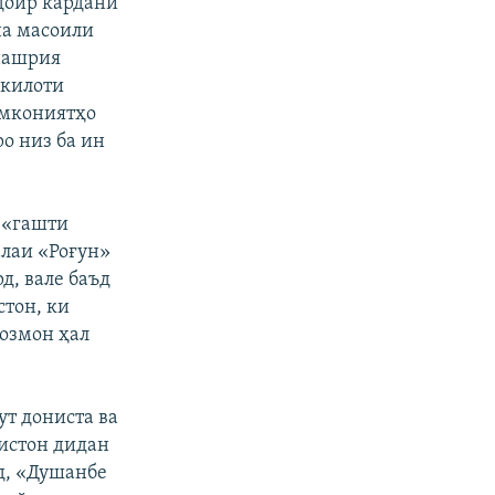
 доир кардани
на масоили
нашрия
шкилоти
имкониятҳо
о низ ба ин
 «гашти
алаи «Роғун»
д, вале баъд
стон, ки
созмон ҳал
т дониста ва
кистон дидан
д, «Душанбе