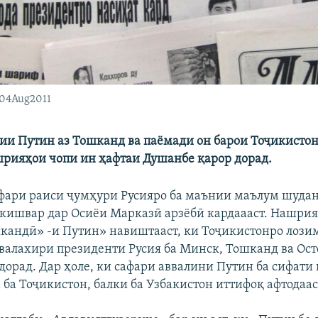
, 04Aug2011
ии Путин аз Тошканд ва паёмади он барои Тоҷикисто
рияҳои чопи ин ҳафтаи Душанбе қарор дорад.
фари раиси ҷумҳури Русияро ба маънии маълум шуда
 кишвар дар Осиёи Марказӣ арзёбӣ кардаааст. Нашрия
кандӣ» -и Путин» навиштааст, ки Тоҷикистонро лозим 
ввалахири президенти Русия ба Минск, Тошканд ва Ост
рдорад. Дар ҳоле, ки сафари аввалини Путин ба сифати
 ба Тоҷикистон, балки ба Узбакистон иттифоқ афтодаас