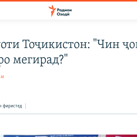
оти Тоҷикистон: "Чин ҷ
ро мегирад?"
ам
н фиристед