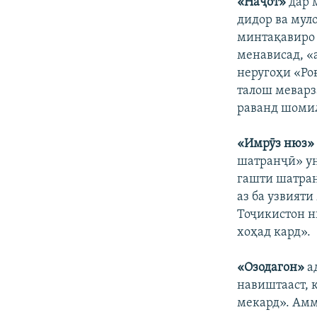
«Наҷот»
дар 
дидор ва муло
минтақавиро 
менависад, «
неругоҳи «Ро
талош меварз
раванд шомил
«Имрӯз нюз»
шатранҷӣ» ун
гашти шатран
аз ба узвият
Тоҷикистон н
хоҳад кард».
«Озодагон»
ад
навиштааст, 
мекард». Амм