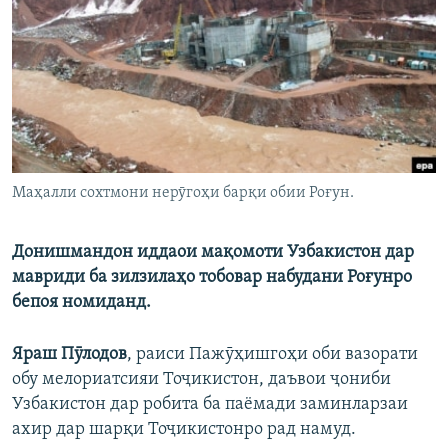
ГУЗОРИШҲОИ РАДИОӢ
Русский
ПАЙГИРӢ КУНЕД
Маҳалли сохтмони нерӯгоҳи барқи обии Роғун.
Ҳамаи сомонаҳои RFE/RL
Донишмандон иддаои мақомоти Узбакистон дар
мавриди ба зилзилаҳо тобовар набудани Роғунро
бепоя номиданд.
Яраш Пӯлодов
, раиси Пажӯҳишгоҳи оби вазорати
обу мелориатсияи Тоҷикистон, даъвои ҷониби
Узбакистон дар робита ба паёмади заминларзаи
ахир дар шарқи Тоҷикистонро рад намуд.