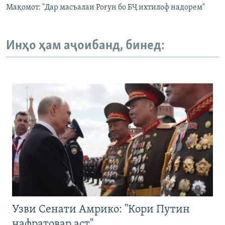
Мақомот: "Дар масъалаи Роғун бо БҶ ихтилоф надорем"
Инҳо ҳам аҷоибанд, бинед:
Узви Сенати Амрико: "Кори Путин
нафратовар аст"