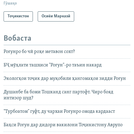
Гӯшаҳо
Тоҷикистон
Осиёи Марказӣ
Вобаста
Роғунро бо чӣ роҳе метавон сохт?
БҶ мӯҳлати ташхиси "Роғун"-ро таъин накард
Экологҳои тоҷик дар муқобили ҳангомаҳои зидди Роғун
Душанбе ба боми Тошканд санг партофт. Чиро бояд
интизор шуд?
"Турбоатом" гуфт, ду чархаи Роғунро омода кардааст
Баҳси Роғун дар дидори вакилони Тоҷикистону Аврупо