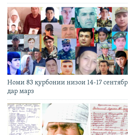
Номи 83 қурбонии низои 14-17 сентябр
дар марз