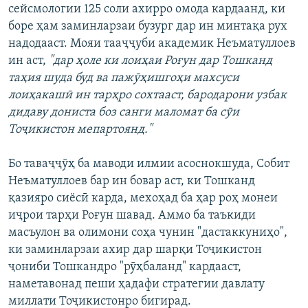
сейсмологии 125 соли ахирро омода кардаанд, ки
боре ҳам заминларзаи бузург дар ин минтақа рух
надодааст. Мояи тааҷҷуби академик Неъматуллоев
ин аст,
"дар ҳоле ки лоиҳаи Роғун дар Тошканд
таҳия шуда буд ва пажӯҳишгоҳи махсуси
лоиҳакашӣ ин тарҳро сохтааст, бародарони узбак
дидаву дониста боз санги маломат ба сӯи
Тоҷикистон мепартоянд."
Бо таваҷҷӯҳ ба маводи илмии асоснокшуда, Собит
Неъматуллоев бар ин бовар аст, ки Тошканд
қазияро сиёсӣ карда, мехоҳад ба ҳар роҳ монеи
иҷрои тарҳи Роғун шавад. Аммо ба таъкиди
масъулон ва олимони соҳа чунин "дастаккуниҳо",
ки заминларзаи ахир дар шарқи Тоҷикистон
ҷониби Тошкандро "рӯҳбаланд" кардааст,
наметавонад пеши ҳадафи стратегии давлату
миллати Тоҷикистонро бигирад.