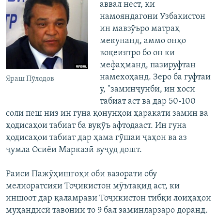
аввал нест, ки
намояндагони Узбакистон
ин мавзӯъро матраҳ
мекунанд, аммо онҳо
воқеиятро бо он ки
мефаҳманд, пазируфтан
намехоҳанд. Зеро ба гуфтаи
Яраш Пӯлодов
ӯ, "заминҷунбӣ, ин хоси
табиат аст ва дар 50-100
соли пеш низ ин гуна қонунҳои ҳаракати замин ва
ҳодисаҳои табиат ба вуқӯъ афтодааст. Ин гуна
ҳодисаҳои табиат дар ҳама гӯшаи ҷаҳон ва аз
ҷумла Осиёи Марказӣ вуҷуд дошт.
Раиси Пажӯҳишгоҳи оби вазорати обу
мелиоратсияи Тоҷикистон мӯътақид аст, ки
иншоот дар қаламрави Тоҷикистон тибқи лоиҳаҳои
муҳандисӣ тавонии то 9 бал заминларзаро доранд.