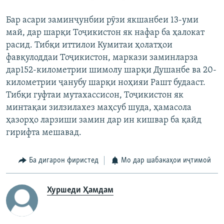
Бар асари заминҷунбии рӯзи якшанбеи 13-уми
май, дар шарқи Тоҷикистон як нафар ба ҳалокат
расид. Тибқи иттилои Кумитаи ҳолатҳои
фавқулоддаи Тоҷикистон, маркази заминларза
дар152-километрии шимолу шарқи Душанбе ва 20-
километрии ҷанубу шарқи ноҳияи Рашт будааст.
Тибқи гуфтаи мутахассисон, Тоҷикистон як
минтақаи зилзилахез маҳсуб шуда, ҳамасола
ҳазорҳо ларзиши замин дар ин кишвар ба қайд
гирифта мешавад.
Ба дигарон фиристед
Мо дар шабакаҳои иҷтимоӣ
Хуршеди Ҳамдам