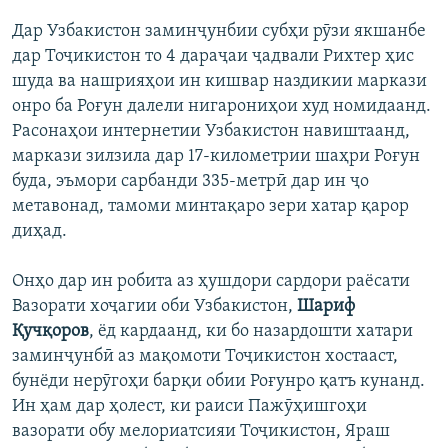
Дар Узбакистон заминҷунбии субҳи рӯзи якшанбе
дар Тоҷикистон то 4 дараҷаи ҷадвали Рихтер ҳис
шуда ва нашрияҳои ин кишвар наздикии маркази
онро ба Роғун далели нигарониҳои худ номидаанд.
Расонаҳои интернетии Узбакистон навиштаанд,
маркази зилзила дар 17-километрии шаҳри Роғун
буда, эъмори сарбанди 335-метрӣ дар ин ҷо
метавонад, тамоми минтақаро зери хатар қарор
диҳад.
Онҳо дар ин робита аз ҳушдори сардори раёсати
Вазорати хоҷагии оби Узбакистон,
Шариф
Қучқоров
, ёд кардаанд, ки бо назардошти хатари
заминҷунбӣ аз мақомоти Тоҷикистон хостааст,
бунёди нерӯгоҳи барқи обии Роғунро қатъ кунанд.
Ин ҳам дар ҳолест, ки раиси Пажӯҳишгоҳи
вазорати обу мелориатсияи Тоҷикистон, Яраш