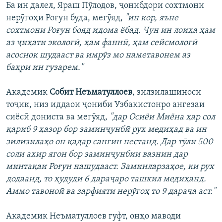
Ба ин далел, Яраш Пӯлодов, ҷонибдори сохтмони
нерӯгоҳи Роғун буда, мегӯяд,
"ин кор, яъне
сохтмони Роғун бояд идома ёбад. Чун ин лоиҳа ҳам
аз ҷиҳати экологӣ, ҳам фаннӣ, ҳам сейсмологӣ
асоснок шудааст ва имрӯз мо наметавонем аз
баҳри ин гузарем."
Академик
Собит Неъматуллоев
, зилзилашиноси
тоҷик, низ иддаои ҷониби Узбакистонро ангезаи
сиёсӣ дониста ва мегӯяд,
"дар Осиёи Миёна ҳар сол
қариб 9 ҳазор бор заминҷунбӣ рух медиҳад ва ин
зилизилаҳо он қадар сангин нестанд. Дар тӯли 500
соли ахир ягон бор заминҷунбии вазнин дар
минтақаи Роғун нашудааст. Заминларзаҳое, ки рух
додаанд, то ҳудуди 6 дараҷаро ташкил медиҳанд.
Аммо тавоноӣ ва зарфияти нерӯгоҳ то 9 дараҷа аст."
Академик Неъматуллоев гуфт, онҳо маводи