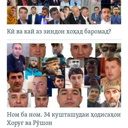
Кӣ ва кай аз зиндон хоҳад баромад?
Ном ба ном. 34 кушташудаи ҳодисаҳои
Хоруғ ва Рӯшон