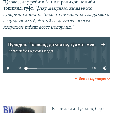
Пӯлодов, дар робита ба нигарониҳои ҷониби
Тошканд, гуфт,
"фикр мекунам, ин даъвоҳо
супоришӣ ҳастанд. Зеро ин нигарониҳо ва даъвоҳо
аз ҷиҳати илмӣ, фаннӣ ва ҳатто аз ҷиҳати
қонунҳои табиат асосе надоранд."
Пӯлодов: "Тошканд даъво не, тӯҳмат мекунад"
Аз ҷониби
Радиои Озодӣ
Феълан кор намекунад
0:00
1:00
Линки мустақим
Ба таъкиди Пӯлодов, бори