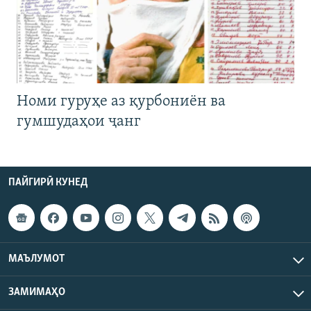
Номи гуруҳе аз қурбониён ва
гумшудаҳои ҷанг
ПАЙГИРӢ КУНЕД
МАЪЛУМОТ
ЗАМИМАҲО