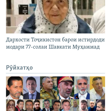
Дархости Тоҷикистон барои истирдоди
модари 77-солаи Шавкати Муҳаммад
Рӯйхатҳо