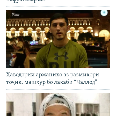
Ҳаводории арманиҳо аз размикори
тоҷик, машҳур бо лақаби “Ҷаллод”