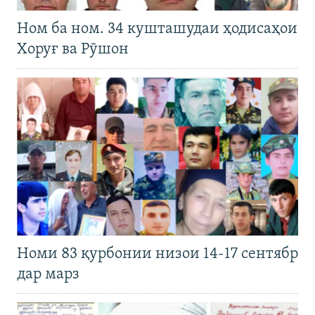
Ном ба ном. 34 кушташудаи ҳодисаҳои
Хоруғ ва Рӯшон
Номи 83 қурбонии низои 14-17 сентябр
дар марз