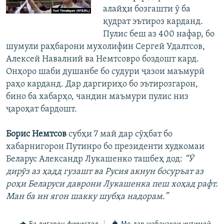
алайҳи бозгашти ӯ ба
қудрат эътироз карданд.
Пулис беш аз 400 нафар, бо
шумули раҳбарони мухолифин Сергей Удалтсов,
Алексей Навалний ва Немтсовро боздошт кард.
Онҳоро шаби душанбе бо судури ҷазои маъмурӣ
раҳо карданд. Дар даргириҳо бо эътирозгарон,
бино ба хабарҳо, чандин маъмури пулис низ
ҷароҳат бардошт.
Борис Немтсов
субҳи 7 май дар сӯҳбат бо
хабарнигорон Путинро бо президенти худкомаи
Беларус Александр Лукашенко ташбеҳ дод:
“Ӯ
дирӯз аз ҳадд гузашт ва Русия акнун босуръат аз
роҳи Беларуси даврони Лукашенка пеш хоҳад рафт.
Ман ба ин ягон шакку шубҳа надорам.”