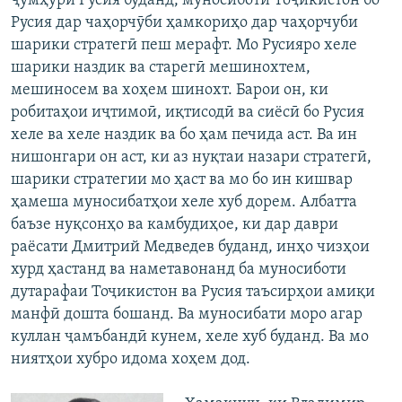
ҷумҳури Русия буданд, муносиботи Тоҷикистон бо
Русия дар чаҳорчӯби ҳамкориҳо дар чаҳорчуби
шарики стратегӣ пеш мерафт. Мо Русияро хеле
шарики наздик ва старегӣ мешинохтем,
мешиносем ва хоҳем шинохт. Барои он, ки
робитаҳои иҷтимоӣ, иқтисодӣ ва сиёсӣ бо Русия
хеле ва хеле наздик ва бо ҳам печида аст. Ва ин
нишонгари он аст, ки аз нуқтаи назари стратегӣ,
шарики стратегии мо ҳаст ва мо бо ин кишвар
ҳамеша муносибатҳои хеле хуб дорем. Албатта
баъзе нуқсонҳо ва камбудиҳое, ки дар даври
раёсати Дмитрий Медведев буданд, инҳо чизҳои
хурд ҳастанд ва наметавонанд ба муносиботи
дутарафаи Тоҷикистон ва Русия таъсирҳои амиқи
манфӣ дошта бошанд. Ва муносибати моро агар
куллан ҷамъбандӣ кунем, хеле хуб буданд. Ва мо
ниятҳои хубро идома хоҳем дод.