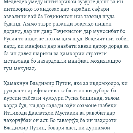
Медведев умеду интизориҳои бузурге дошт ва ин
интизориҳо то андозае дар ҷараёни сафари
аввалини вай ба Тоҷикистон низ таъкид шуда
буданд. Аммо тавре раванди воқеаҳо нишон
доданд, дар ин давр Тоҷикистон дар муносибат бо
Русия то андозае ноком ҳам шуд. Воқеият низ собит
кард, ки манфиат дар навбати аввал қарор дорад ва
ба ин далел шарикӣ ва ҳамкории стратегӣ
метавонад бо назардошти манфиат моҳияташро
гум мекунад.
Ҳамакнун Владимир Путин, яке аз иқдомҳоеро, ки
рӯи даст гирифтааст ва қабл аз он ки дубора ба
курсии раёсати ҷумҳури Русия бишинад, эълом
карда буд, ки дар садади эҳёи созмоне шабеҳи
Иттиҳоди Давлатҳои Мустақил ва равобит дар
чаҳорчӯбаи он аст. Бо таваҷҷӯҳ ба ин изҳороти
Владимир Путин, боварӣ ҳаст, ки дурнамои