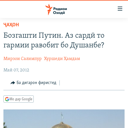
Пайвандҳои
дастрасӣ
Ҷаҳиш
ҶАҲОН
ба
ГӮШАҲО
Бозгашти Путин. Аз сардӣ то
мояи
ГАПИ ОЗОД
СИЁСАТ
аслӣ
гармии равобит бо Душанбе?
РӮЗГОРИ МУҲОҶИР
Ҷаҳиш
ИҚТИСОД
ба
Мирзои Салимпур
Хуршеди Ҳамдам
САЛОМ, ХОҲАР
ҶОМЕА
феҳристи
Май 07, 2012
ТАҲҚИҚОТ
ҚАЗИЯИ "КРОКУС"
аслӣ
Ҷаҳиш
ҶАНГ ДАР УКРАИНА
ОСИЁИ МАРКАЗӢ
Ба дигарон фиристед
ба
НАЗАРИ МАРДУМ
ФАРҲАНГ
ҷустор
Мо дар Google
ЧАНДРАСОНАӢ
МЕҲМОНИ ОЗОДӢ
БЛОГИСТОН
РӮЙХАТҲО
ВАРЗИШ
ОЗОДӢ ОНЛАЙН
ВИДЕО
КИТОБҲОИ ОЗОДӢ
НИГОРИСТОН