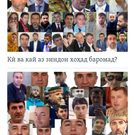
Кӣ ва кай аз зиндон хоҳад баромад?