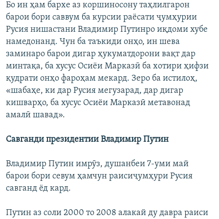
Бо ин ҳам бархе аз коршиносону таҳлилгарон
барои бори саввум ба курсии раёсати ҷумҳурии
Русия нишастани Владимир Путинро иқдоми хубе
намедонанд. Чун ба таъкиди онҳо, ин шева
заминаро барои дигар ҳукуматдорони вақт дар
минтақа, ба хусус Осиёи Марказӣ ба хотири ҳифзи
қудрати онҳо фароҳам мекард. Зеро ба истилоҳ,
«шабаҳе, ки дар Русия мегузарад, дар дигар
кишварҳо, ба хусус Осиёи Марказӣ метавонад
амалӣ шавад».
Савганди президентии Владимир Путин
Владимир Путин имрӯз, душанбеи 7-уми май
барои бори севум ҳамчун раисиҷумҳури Русия
савганд ёд кард.
Путин аз соли 2000 то 2008 алакай ду давра раиси