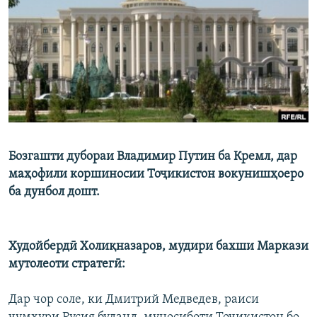
ГУЗОРИШҲОИ РАДИОӢ
Русский
ПАЙГИРӢ КУНЕД
Бозгашти дубораи Владимир Путин ба Кремл, дар
Ҳамаи сомонаҳои RFE/RL
маҳофили коршиносии Тоҷикистон вокунишҳоеро
ба дунбол дошт.
Худойбердӣ Холиқназаров, мудири бахши Маркази
мутолеоти стратегӣ:
Дар чор соле, ки Дмитрий Медведев, раиси