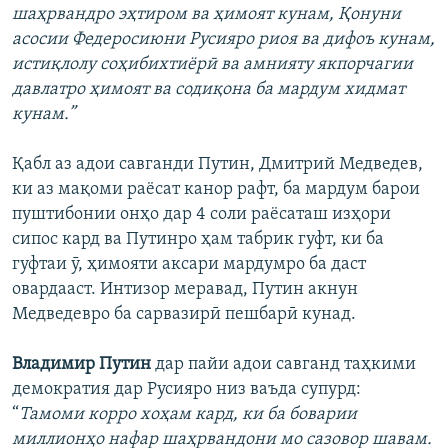
шаҳрвандро эҳтиром ва ҳимоят кунам, Қонуни
асосии Федеросиюни Русияро риоя ва дифоъ кунам,
истиқлолу соҳибихтиёрӣ ва амнияту якпорчагии
давлатро ҳимоят ва содиқона ба мардум хидмат
кунам.”
Қабл аз адои савганди Путин, Дмитрий Медведев,
ки аз мақоми раёсат канор рафт, ба мардум барои
пуштибонии онҳо дар 4 соли раёсаташ изҳори
сипос кард ва Путинро ҳам табрик гуфт, ки ба
гуфтаи ӯ, ҳимояти аксари мардумро ба даст
овардааст. Интизор меравад, Путин акнун
Медведевро ба сарвазирӣ пешбарӣ кунад.
Владимир Путин
дар пайи адои савганд таҳкими
демократия дар Русияро низ ваъда супурд:
“
Тамоми корро хоҳам кард, ки ба боварии
миллионҳо нафар шаҳрвандони мо сазовор шавам.