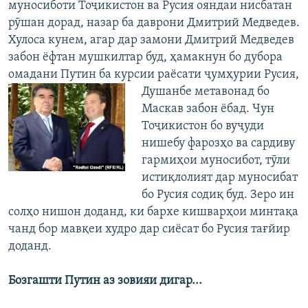
муносиботи Тоҷикистон ва Русия ояндаи нисбатан
рӯшан дорад, назар ба даврони Дмитрий Медведев.
Хулоса кунем, агар дар замони Дмитрий Медведев
забон ёфтан мушкилтар буд, ҳамакнун бо дубора
омадани Путин ба курсии раёсати ҷумҳурии Русия,
Душанбе метавонад бо
Маскав забон ёбад. Чун
Тоҷикистон бо вуҷуди
нишебу фарозҳо ва сардиву
гармиҳои муносибот, тӯли
истиқлолият дар муносибат
бо Русия содиқ буд. Зеро ин
солҳо нишон доданд, ки бархе кишварҳои минтақа
чанд бор мавқеи худро дар сиёсат бо Русия тағйир
доданд.
Бозгашти Путин аз зовияи дигар...