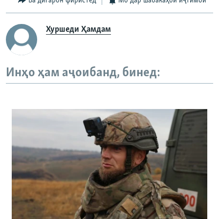
Ба дигарон фиристед
Мо дар шабакаҳои иҷтимоӣ
Хуршеди Ҳамдам
Инҳо ҳам аҷоибанд, бинед: