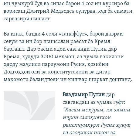
ин ҷумҳурӣ буд ва сипас барои 4 сол ин курсиро ба
ворисаш Дмитрий Медведев супурда, худ ба симати
сарвазирӣ нишаст.
Ва инак, баъди 4 соли «танаффус», барои давраи
севум ва ин бор шашсолаи раёсат ба Кремл
баргашт. Дар расми адои савганди Путин дар
Кремл, ҳудуди 3000 меҳмон, аз ҷумла вакилони
ҳарду маҷлиси парлумони Русия, қозиёни
Додгоҳҳои олӣ ва конститутсионӣ ва дигар
мақомоти баландпояи ин кишвар ширкат доштанд.
Владимир Путин
дар
савгандаш аз ҷумла гуфт:
“Қасам мехӯрам, ки зимни
иҷрои салоҳиятҳои
раисиҷумҳури Русия ҳуқуқ
ва озодиҳои инсон ва