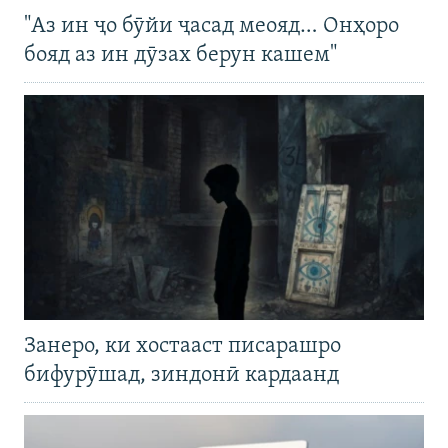
"Аз ин ҷо бӯйи ҷасад меояд… Онҳоро
бояд аз ин дӯзах берун кашем"
Занеро, ки хостааст писарашро
бифурӯшад, зиндонӣ кардаанд