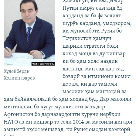
Ҳамакнун, ки Владимир
Путин имрӯз савганд ёд
карданд ва ба фаъолият
шурӯъ карданд, умедворем,
ки муносиботи Русия бо
Тоҷикистон ҳамчун
шарики стратегӣ боқӣ
хоҳад монд ва ду кишвар,
ки бо ҳам хеле наздик
ҳастанд, ман сад дар сад
Худойбердӣ
боварӣ ва итминони комил
Холиқназаров
дорам, ки дар тамоми
масоили ҳам мантақаӣ ва
ҳам байналмилалӣ бо ҳам хоҳанд буд. Дар масоили
минтақавӣ, ба хусус мушкилоти вазъ дар
Афғонистон бо дарназардошти хуруҷи нерӯҳои
НАТО аз ин кишвар то соли 2014 ва масоили дигари
амниятӣ эҳсос мешавад, ки Русия омодаи ҳамкорӣ