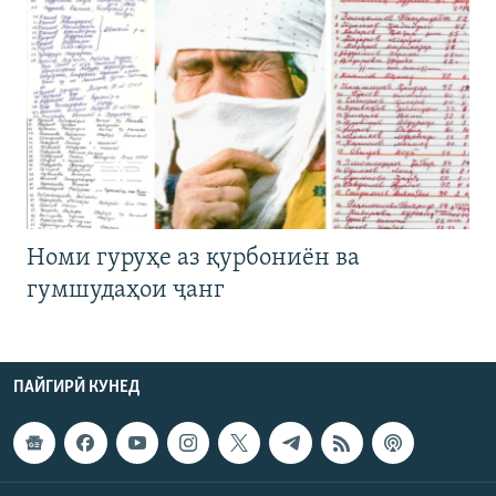
Номи гуруҳе аз қурбониён ва
гумшудаҳои ҷанг
ПАЙГИРӢ КУНЕД