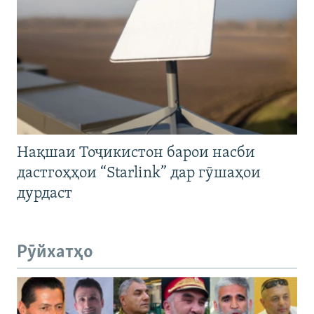
Нақшаи Тоҷикистон барои насби
дастгоҳҳои “Starlink” дар гӯшаҳои
дурдаст
Рӯйхатҳо