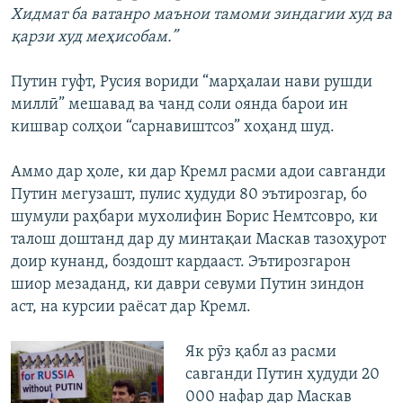
Хидмат ба ватанро маънои тамоми зиндагии худ ва
қарзи худ меҳисобам.”
Путин гуфт, Русия вориди “марҳалаи нави рушди
миллӣ” мешавад ва чанд соли оянда барои ин
кишвар солҳои “сарнавиштсоз” хоҳанд шуд.
Аммо дар ҳоле, ки дар Кремл расми адои савганди
Путин мегузашт, пулис ҳудуди 80 эътирозгар, бо
шумули раҳбари мухолифин Борис Немтсовро, ки
талош доштанд дар ду минтақаи Маскав тазоҳурот
доир кунанд, боздошт кардааст. Эътирозгарон
шиор мезаданд, ки даври севуми Путин зиндон
аст, на курсии раёсат дар Кремл.
Як рӯз қабл аз расми
савганди Путин ҳудуди 20
000 нафар дар Маскав