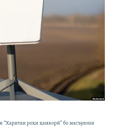
и “Харитаи роҳи ҳамкорӣ” бо масъулони