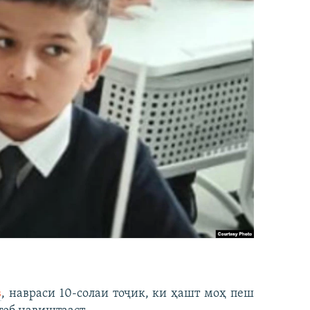
в
, навраси 10-солаи тоҷик, ки ҳашт моҳ пеш