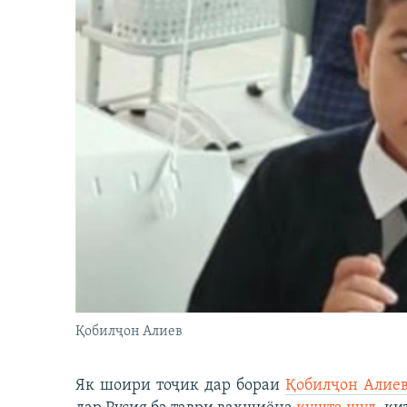
Қобилҷон Алиев
Як шоири тоҷик дар бораи
Қобилҷон Алие