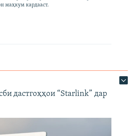
он маҳкум кардааст.
би дастгоҳҳои “Starlink” дар