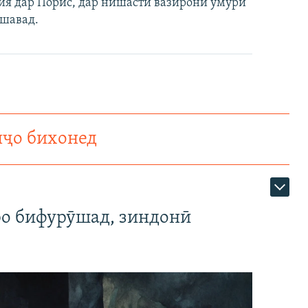
рия дар Порис, дар нишасти вазирони умури
 шавад.
нҷо бихонед
ро бифурӯшад, зиндонӣ