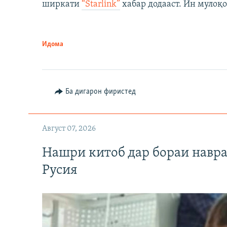
ширкати
“Starlink”
хабар додааст. Ин мулоқо
Идома
Ба дигарон фиристед
Август 07, 2026
Нашри китоб дар бораи навр
Русия