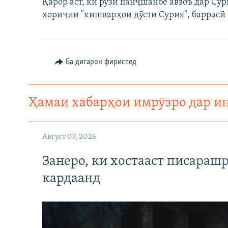
Қарор аст, ки рӯзи панҷшанбе авзоъ дар Су
хориҷии "кишварҳои дӯсти Сурия", баррасӣ
Ба дигарон фиристед
Ҳамаи хабарҳои имрӯзро дар и
Август 07, 2026
Занеро, ки хостааст писараш
кардаанд