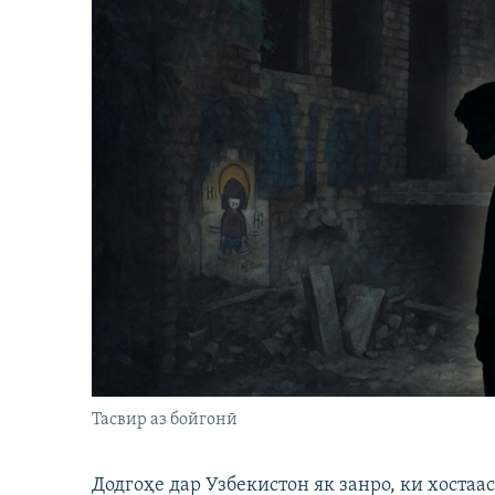
Тасвир аз бойгонӣ
Додгоҳе дар Узбекистон як занро, ки хостаа