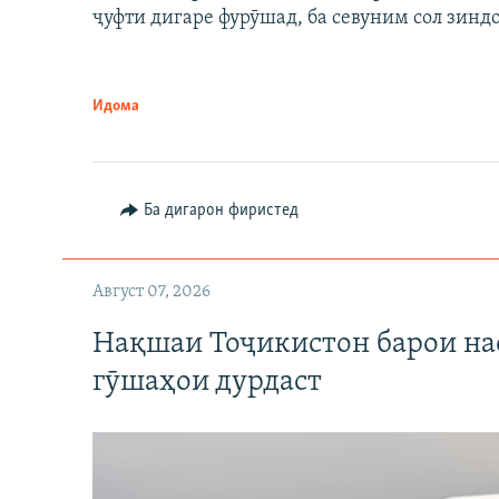
ҷуфти дигаре фурӯшад, ба севуним сол зинд
Идома
Ба дигарон фиристед
Август 07, 2026
Нақшаи Тоҷикистон барои нас
гӯшаҳои дурдаст