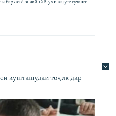
ти бархат ё онлайнӣ 5-уми август гузашт.
аси кушташудаи тоҷик дар