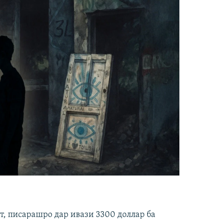
ст, писарашро дар ивази 3300 доллар ба