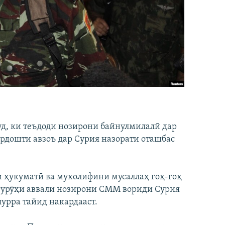
д, ки теъдоди нозирони байнулмилалӣ дар
зардошти авзоъ дар Сурия назорати оташбас
и ҳукуматӣ ва мухолифини мусаллаҳ гоҳ-гоҳ
 гурӯҳи аввали нозирони СММ вориди Сурия
урра тайид накардааст.