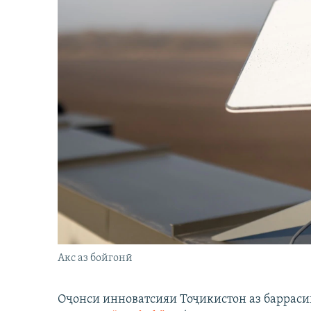
Акс аз бойгонӣ
Оҷонси инноватсияи Тоҷикистон аз барраси