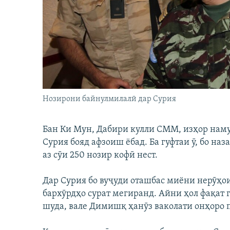
ГУЗОРИШҲОИ РАДИОӢ
Нозирони байнулмилалӣ дар Сурия
Бан Ки Мун, Дабири кулли СММ, изҳор наму
Сурия бояд афзоиш ёбад. Ба гуфтаи ӯ, бо на
аз сӯи 250 нозир кофӣ нест.
Дар Сурия бо вуҷуди оташбас миёни нерӯҳо
бархӯрдҳо сурат мегиранд. Айни ҳол фақат
шуда, вале Димишқ ҳанӯз ваколати онҳоро п