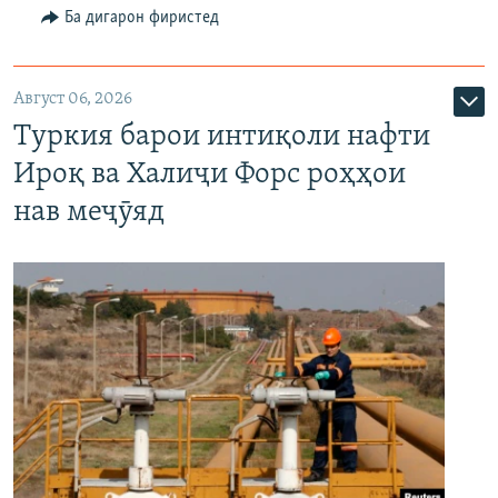
Ба дигарон фиристед
Август 06, 2026
Туркия барои интиқоли нафти
Ироқ ва Халиҷи Форс роҳҳои
нав меҷӯяд