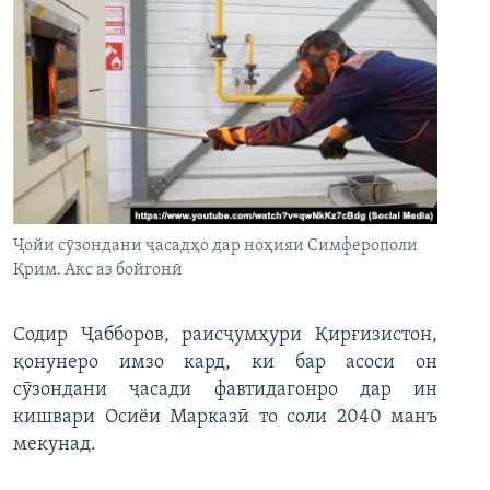
Ҷойи сӯзондани ҷасадҳо дар ноҳияи Симферополи
Қрим. Акс аз бойгонӣ
Содир Ҷабборов, раисҷумҳури Қирғизистон,
қонунеро имзо кард, ки бар асоси он
сӯзондани ҷасади фавтидагонро дар ин
кишвари Осиёи Марказӣ то соли 2040 манъ
мекунад.