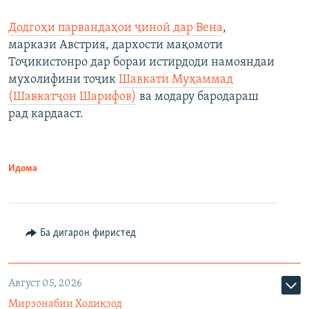
Додгоҳи парвандаҳои ҷиноӣ дар Вена
,
маркази Австрия, дархости мақомоти
Тоҷикистонро дар бораи истирдоди намояндаи
мухолифини тоҷик
Шавкати Муҳаммад
(Шавкатҷон Шарифов)
ва модару бародараш
рад кардааст.
Идома
Ба дигарон фиристед
Август 05, 2026
Мирзонабии Холиқзод