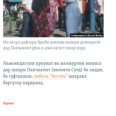
Ин аксро дафтари Ҳизби ҳокими халқии демократӣ
дар Панҷакент рӯзи 4-уми август нашр кард
Намояндагони ҳукумат ва маъмурони милиса
дар шаҳри Панҷакент (вилояти Суғд) ба зидди,
ба гуфтаашон,
либоси “бегона”
маърака
баргузор кардаанд.
Идома