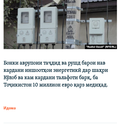
Бонки аврупоии таҷдид ва рушд барои нав
кардани иншоотҳои энергетикӣ дар шаҳри
Кӯлоб ва кам кардани талафоти барқ, ба
Тоҷикистон 10 миллион евро қарз медиҳад.
Идома