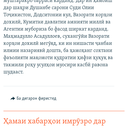
муштаракро баррасӣ карданд. Дар ин ҳамоиш
ГУЗОРИШҲОИ РАДИОӢ
дар шаҳри Душанбе сарони Суди Олии
Русский
Тоҷикистон, Додситонии кул, Вазорати корҳои
дохилӣ, Кумитаи давлатии амнияти миллӣ ва
ПАЙГИРӢ КУНЕД
Агентии мубориза бо фасод ширкат карданд.
Маҳмадулло Асадуллоев, сухангӯйи Вазорати
корҳои дохилӣ мегӯяд, ки ин нишасти ҷанбаи
илмии назариявӣ дошта, ба ҳамоҳанг сохтани
фаъолияти мақомоти қудратии ҳифзи ҳуқуқ ва
Ҳамаи сомонаҳои RFE/RL
такмили роҳу усулҳои муосири касбӣ равона
шудааст.
Ба дигарон фиристед
Ҳамаи хабарҳои имрӯзро дар