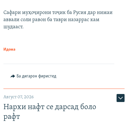
Сафари муҳоҷирони тоҷик ба Русия дар нимаи
аввали соли равон ба таври назаррас кам
шудааст.
Идома
Ба дигарон фиристед
Август 07, 2026
Нархи нафт се дарсад боло
рафт