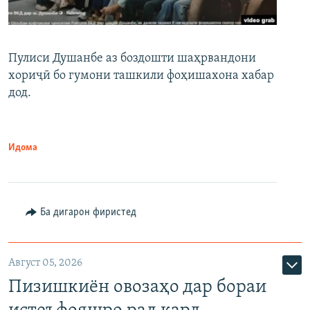
Пулиси Душанбе аз боздошти шаҳрвандони
хориҷӣ бо гумони ташкили фоҳишахона хабар
дод.
Идома
Ба дигарон фиристед
Август 05, 2026
Пизишкиён овозаҳо дар бораи