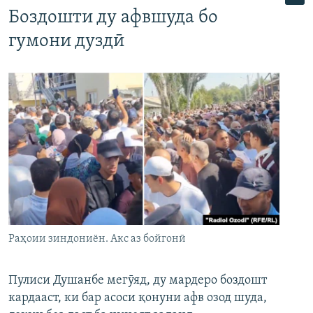
Боздошти ду афвшуда бо
гумони дуздӣ
Раҳоии зиндониён. Акс аз бойгонӣ
Пулиси Душанбе мегӯяд, ду мардеро боздошт
кардааст, ки бар асоси қонуни афв озод шуда,