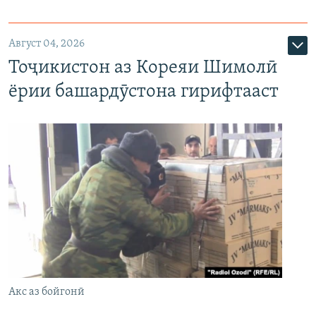
Август 04, 2026
Тоҷикистон аз Кореяи Шимолӣ
ёрии башардӯстона гирифтааст
Акс аз бойгонӣ