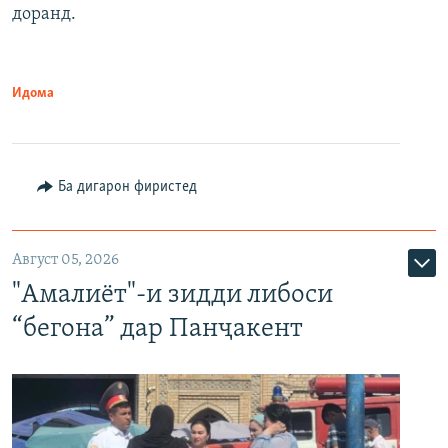
доранд.
Идома
Ба дигарон фиристед
Август 05, 2026
"Амалиёт"-и зидди либоси
“бегона” дар Панҷакент