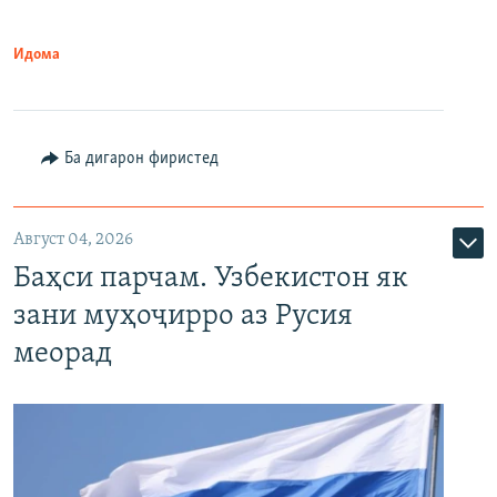
Идома
Ба дигарон фиристед
Август 04, 2026
Баҳси парчам. Узбекистон як
зани муҳоҷирро аз Русия
меорад