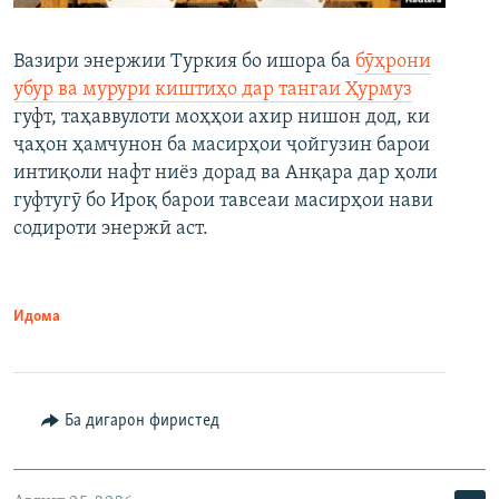
Вазири энержии Туркия бо ишора ба
бӯҳрони
убур ва мурури киштиҳо дар тангаи Ҳурмуз
гуфт, таҳаввулоти моҳҳои ахир нишон дод, ки
ҷаҳон ҳамчунон ба масирҳои ҷойгузин барои
интиқоли нафт ниёз дорад ва Анқара дар ҳоли
гуфтугӯ бо Ироқ барои тавсеаи масирҳои нави
содироти энержӣ аст.
Идома
Ба дигарон фиристед