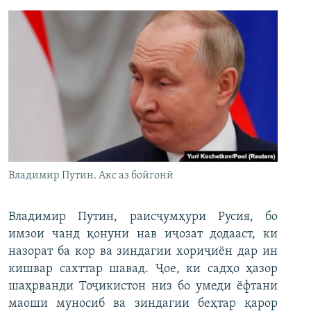
Владимир Путин. Акс аз бойгонӣ
Владимир Путин, раисҷумҳури Русия, бо
имзои чанд қонуни нав иҷозат додааст, ки
назорат ба кор ва зиндагии хориҷиён дар ин
кишвар сахттар шавад. Ҷое, ки садҳо ҳазор
шаҳрванди Тоҷикистон низ бо умеди ёфтани
маоши муносиб ва зиндагии беҳтар қарор