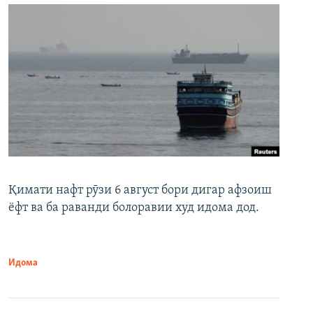
Қимати нафт рӯзи 6 август бори дигар афзоиш
ёфт ва ба раванди болоравии худ идома дод.
Идома