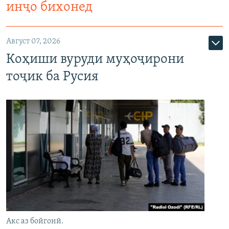
инҷо бихонед
Август 07, 2026
Коҳиши вуруди муҳоҷирони
тоҷик ба Русия
Акс аз бойгонӣ.