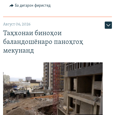
Ба дигарон фиристед
Август 06, 2026
Таҳхонаи биноҳои
баландошёнаро паноҳгоҳ
мекунанд