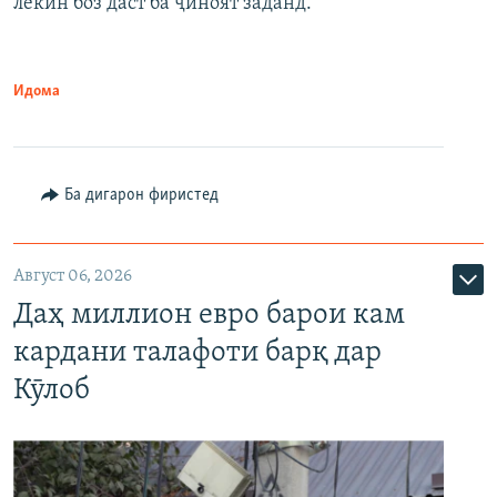
лекин боз даст ба ҷиноят заданд.
Идома
Ба дигарон фиристед
Август 06, 2026
Даҳ миллион евро барои кам
кардани талафоти барқ дар
Кӯлоб