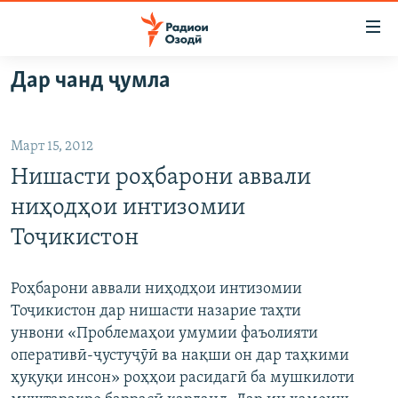
Пайвандҳои
дастрасӣ
Ҷаҳиш
Дар чанд ҷумла
ба
ГӮШАҲО
мояи
ГАПИ ОЗОД
СИЁСАТ
аслӣ
Март 15, 2012
РӮЗГОРИ МУҲОҶИР
Ҷаҳиш
ИҚТИСОД
Нишасти роҳбарони аввали
ба
САЛОМ, ХОҲАР
ҶОМЕА
феҳристи
ниҳодҳои интизомии
ТАҲҚИҚОТ
ҚАЗИЯИ "КРОКУС"
аслӣ
Тоҷикистон
Ҷаҳиш
ҶАНГ ДАР УКРАИНА
ОСИЁИ МАРКАЗӢ
ба
НАЗАРИ МАРДУМ
ФАРҲАНГ
Роҳбарони аввали ниҳодҳои интизомии
ҷустор
Тоҷикистон дар нишасти назарие таҳти
ЧАНДРАСОНАӢ
МЕҲМОНИ ОЗОДӢ
БЛОГИСТОН
унвони «Проблемаҳои умумии фаъолияти
РӮЙХАТҲО
ВАРЗИШ
ОЗОДӢ ОНЛАЙН
ВИДЕО
оперативӣ-ҷустуҷӯӣ ва нақши он дар таҳкими
ҳуқуқи инсон» роҳҳои расидагӣ ба мушкилоти
КИТОБҲОИ ОЗОДӢ
НИГОРИСТОН