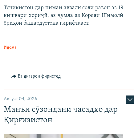
Тоҷикистон дар нимаи аввали соли равон аз 19
кишвари хориҷӣ, аз ҷумла аз Кореяи Шимолӣ
ёриҳои башардӯстона гирифтааст.
Идома
Ба дигарон фиристед
Август 04, 2026
Манъи сӯзондани ҷасадҳо дар
Қирғизистон