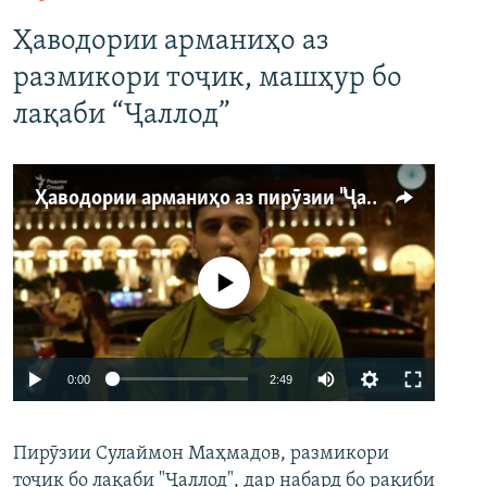
Ҳаводории арманиҳо аз
размикори тоҷик, машҳур бо
лақаби “Ҷаллод”
Ҳаводории арманиҳо аз пирӯзии "Ҷаллод"-и тоҷик
Феълан кор намекунад
Auto
0:00
2:49
240p
Пирӯзии Сулаймон Маҳмадов, размикори
360p
тоҷик бо лақаби "Ҷаллод", дар набард бо рақиби