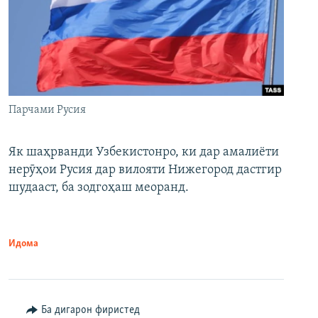
Парчами Русия
Як шаҳрванди Узбекистонро, ки дар амалиёти
нерӯҳои Русия дар вилояти Нижегород дастгир
шудааст, ба зодгоҳаш меоранд.
Идома
Ба дигарон фиристед