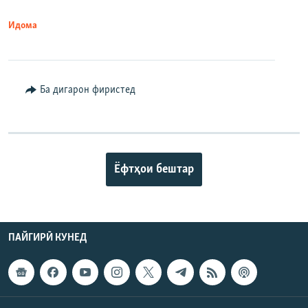
Идома
Ба дигарон фиристед
Ёфтҳои бештар
ПАЙГИРӢ КУНЕД