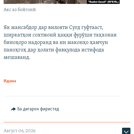
Акс аз бойгонӣ
Як мансабдор дар вилояти Суғд гуфтааст,
ширкатҳои сохтмонӣ ҳаққи фурӯши таҳхонаи
биноҳоро надоранд ва ин маконҳо ҳамчун
паноҳгоҳ дар ҳолати фавқулода истифода
мешаванд.
Идома
Ба дигарон фиристед
Август 06, 2026