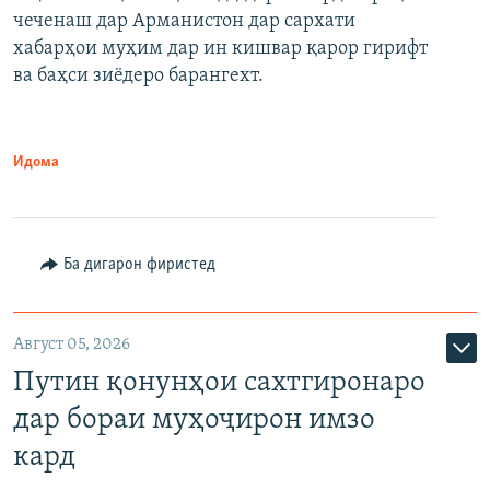
480p
Auto
240p
360p
480p
чеченаш дар Арманистон дар сархати
720p
хабарҳои муҳим дар ин кишвар қарор гирифт
720p
1080p
ва баҳси зиёдеро барангехт.
1080p
Идома
Ба дигарон фиристед
Август 05, 2026
Путин қонунҳои сахтгиронаро
дар бораи муҳоҷирон имзо
кард