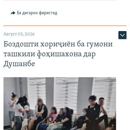
Ба дигарон фиристед
Август 05, 2026
Боздошти хориҷиён ба гумони
ташкили фоҳишахона дар
Душанбе