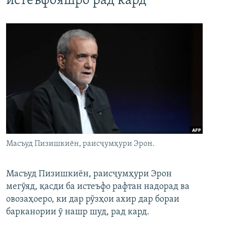
истеъфояшро рад кард
Масъуд Пизишкиён, раисҷумҳури Эрон.
Масъуд Пизишкиён, раисҷумҳури Эрон
мегӯяд, қасди ба истеъфо рафтан надорад ва
овозаҳоеро, ки дар рӯзҳои ахир дар бораи
барканории ӯ нашр шуд, рад кард.