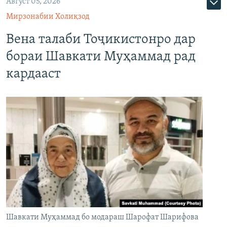
Август 05, 2026
Мирзонабии Холиқзод
Вена талаби Тоҷикистонро дар
бораи Шавкати Муҳаммад рад
кардааст
Шавкати Муҳаммад бо модараш Шарофат Шарифова