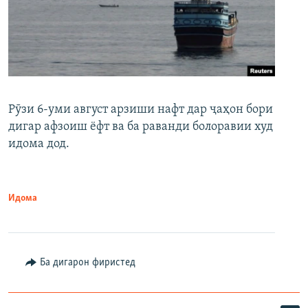
Рӯзи 6-уми август арзиши нафт дар ҷаҳон бори
дигар афзоиш ёфт ва ба раванди болоравии худ
идома дод.
Идома
Ба дигарон фиристед