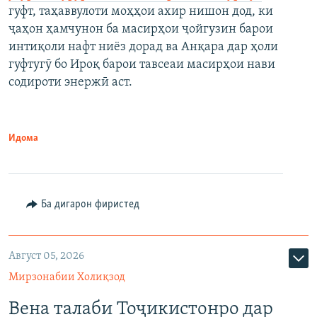
гуфт, таҳаввулоти моҳҳои ахир нишон дод, ки
ҷаҳон ҳамчунон ба масирҳои ҷойгузин барои
интиқоли нафт ниёз дорад ва Анқара дар ҳоли
гуфтугӯ бо Ироқ барои тавсеаи масирҳои нави
содироти энержӣ аст.
Идома
Ба дигарон фиристед
Август 05, 2026
Мирзонабии Холиқзод
Вена талаби Тоҷикистонро дар