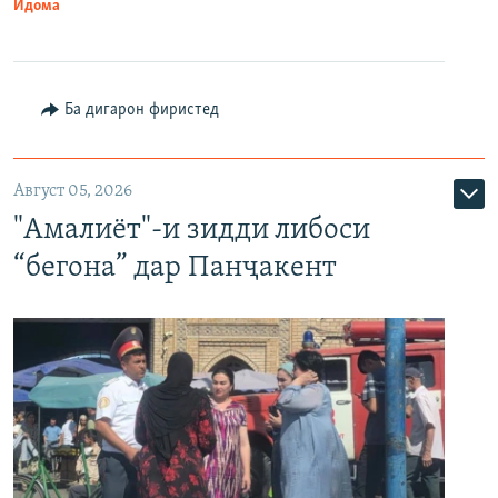
Идома
Ба дигарон фиристед
Август 05, 2026
"Амалиёт"-и зидди либоси
“бегона” дар Панҷакент