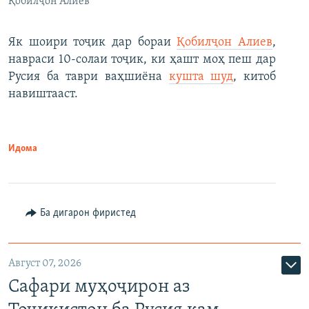
Қобилҷон Алиев
Як шоири тоҷик дар бораи
Қобилҷон Алиев
,
навраси 10-солаи тоҷик, ки ҳашт моҳ пеш дар
Русия ба таври ваҳшиёна
кушта шуд
, китоб
навиштааст.
Идома
Ба дигарон фиристед
Август 07, 2026
Сафари муҳоҷирон аз