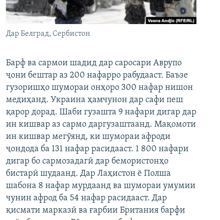
ГУЗОРИШҲОИ РАДИОӢ
Русский
Дар Белград, Сербистон
ПАЙГИРӢ КУНЕД
Барф ва сармои шадид дар саросари Аврупо
ҷони бештар аз 200 нафарро рабудааст. Баъзе
гузоришҳо шумораи онҳоро 300 нафар нишон
медиҳанд. Украина ҳамчунон дар сафи пеш
Ҳамаи сомонаҳои RFE/RL
қарор дорад. Шаби гузашта 9 нафари дигар дар
ин кишвар аз сармо даргузаштаанд. Мақомоти
ин кишвар мегӯянд, ки шумораи афроди
ҷондода ба 131 нафар расидааст. 1 800 нафари
дигар бо сармозадагӣ дар бемористонҳо
бистарӣ шудаанд. Дар Лаҳистон ё Полша
шабона 8 нафар мурдаанд ва шумораи умумии
чунин афрод ба 54 нафар расидааст. Дар
қисмати марказӣ ва ғарбии Британия барфи