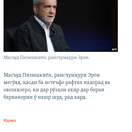
Масъуд Пизишкиён, раисҷумҳури Эрон.
Масъуд Пизишкиён, раисҷумҳури Эрон
мегӯяд, қасди ба истеъфо рафтан надорад ва
овозаҳоеро, ки дар рӯзҳои ахир дар бораи
барканории ӯ нашр шуд, рад кард.
Идома