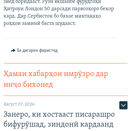
зиёд боридааст. Рӯзи якшанбе фурудгоҳи
Ҳитроуи Лондон 50 дарсади парвозҳоро бекор
кард. Дар Сербистон бо баъзе минтақаҳо
роҳҳои заминӣ баста шудааст.
Ба дигарон фиристед
Ҳамаи хабарҳои имрӯзро дар
инҷо бихонед
Август 07, 2026
Занеро, ки хостааст писарашро
бифурӯшад, зиндонӣ кардаанд