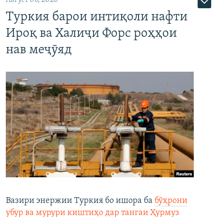
Август 06, 2026
Туркия барои интиқоли нафти
Ироқ ва Халиҷи Форс роҳҳои
нав меҷӯяд
Вазири энержии Туркия бо ишора ба
бӯҳрони
убур ва мурури киштиҳо дар тангаи Ҳурмуз