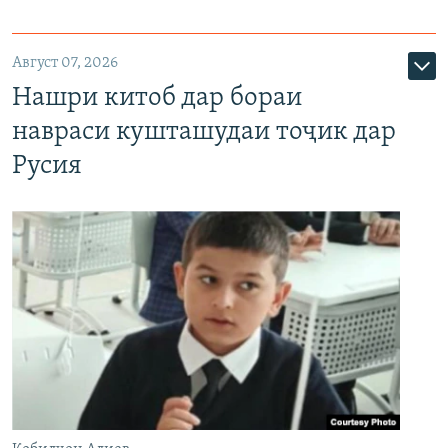
Август 07, 2026
Нашри китоб дар бораи
навраси кушташудаи тоҷик дар
Русия