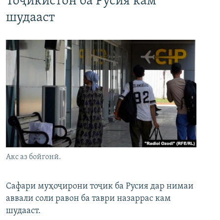
Тоҷикистон ба Русия кам
шудааст
Акс аз бойгонӣ.
Сафари муҳоҷирони тоҷик ба Русия дар нимаи
аввали соли равон ба таври назаррас кам
шудааст.