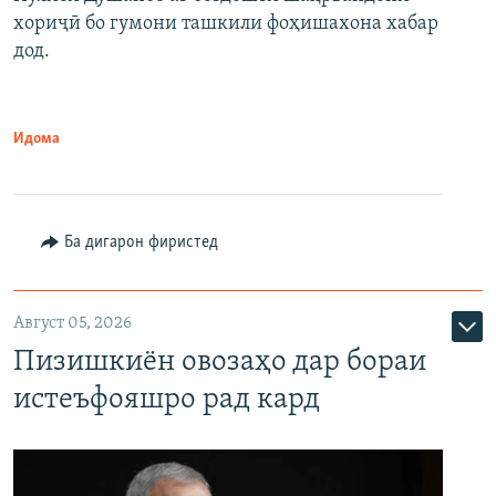
хориҷӣ бо гумони ташкили фоҳишахона хабар
дод.
Идома
Ба дигарон фиристед
Август 05, 2026
Пизишкиён овозаҳо дар бораи
истеъфояшро рад кард