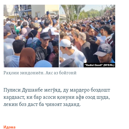
Раҳоии зиндониён. Акс аз бойгонӣ
Пулиси Душанбе мегӯяд, ду мардеро боздошт
кардааст, ки бар асоси қонуни афв озод шуда,
лекин боз даст ба ҷиноят заданд.
Идома