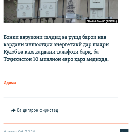
Бонки аврупоии таҷдид ва рушд барои нав
кардани иншоотҳои энергетикӣ дар шаҳри
Кӯлоб ва кам кардани талафоти барқ, ба
Тоҷикистон 10 миллион евро қарз медиҳад.
Идома
Ба дигарон фиристед