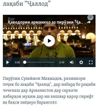
лақаби “Ҷаллод”
Ҳаводории арманиҳо аз пирӯзии "Ҷаллод"-и тоҷик
Феълан кор намекунад
Auto
0:00
2:49
240p
Пирӯзии Сулаймон Маҳмадов, размикори
360p
тоҷик бо лақаби "Ҷаллод", дар набард бо рақиби
480p
Auto
240p
360p
480p
чеченаш дар Арманистон дар сархати
720p
хабарҳои муҳим дар ин кишвар қарор гирифт
720p
1080p
ва баҳси зиёдеро барангехт.
1080p