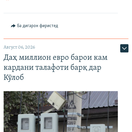
Ба дигарон фиристед
Август 06, 2026
Даҳ миллион евро барои кам
кардани талафоти барқ дар
Кӯлоб