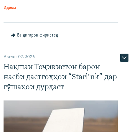
Идома
Ба дигарон фиристед
Август 07, 2026
Нақшаи Тоҷикистон барои
насби дастгоҳҳои “Starlink” дар
гӯшаҳои дурдаст