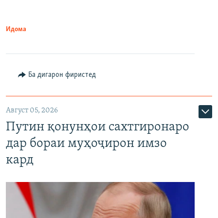
Идома
Ба дигарон фиристед
Август 05, 2026
Путин қонунҳои сахтгиронаро
дар бораи муҳоҷирон имзо
кард