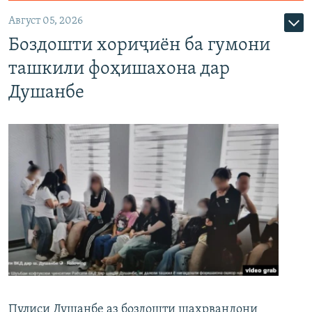
Август 05, 2026
Боздошти хориҷиён ба гумони
ташкили фоҳишахона дар
Душанбе
Пулиси Душанбе аз боздошти шаҳрвандони