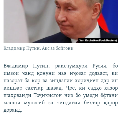
Владимир Путин. Акс аз бойгонӣ
Владимир Путин, раисҷумҳури Русия, бо
имзои чанд қонуни нав иҷозат додааст, ки
назорат ба кор ва зиндагии хориҷиён дар ин
кишвар сахттар шавад. Ҷое, ки садҳо ҳазор
шаҳрванди Тоҷикистон низ бо умеди ёфтани
маоши муносиб ва зиндагии беҳтар қарор
доранд.