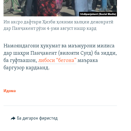
Ин аксро дафтари Ҳизби ҳокими халқии демократӣ
дар Панҷакент рӯзи 4-уми август нашр кард
Намояндагони ҳукумат ва маъмурони милиса
дар шаҳри Панҷакент (вилояти Суғд) ба зидди,
ба гуфтаашон,
либоси “бегона”
маърака
баргузор кардаанд.
Идома
Ба дигарон фиристед