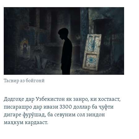
Тасвир аз бойгонӣ
Додгоҳе дар Узбекистон як занро, ки хостааст,
писарашро дар ивази 3300 доллар ба ҷуфти
дигаре фурӯшад, ба севуним сол зиндон
маҳкум кардааст.