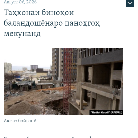
Август 06, 2026
Таҳхонаи биноҳои
баландошёнаро паноҳгоҳ
мекунанд
Акс аз бойгонӣ