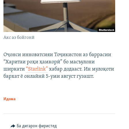
Акс аз бойгонӣ
Оҷонси инноватсияи Тоҷикистон аз баррасии
“Харитаи роҳи ҳамкорӣ” бо масъулони
ширкати
“Starlink”
хабар додааст. Ин мулоқоти
бархат ё онлайнӣ 5-уми август гузашт.
Идома
Ба дигарон фиристед