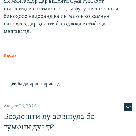
Як мансабдор дар вилояти Суғд гуфтааст,
ширкатҳои сохтмонӣ ҳаққи фурӯши таҳхонаи
биноҳоро надоранд ва ин маконҳо ҳамчун
паноҳгоҳ дар ҳолати фавқулода истифода
мешаванд.
Идома
Ба дигарон фиристед
Август 06, 2026
Боздошти ду афвшуда бо
гумони дуздӣ