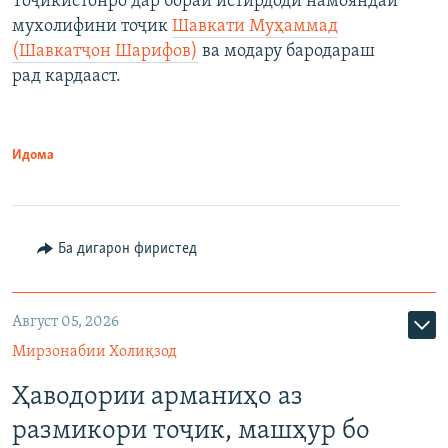
Тоҷикистонро дар бораи истирдоди намояндаи
мухолифини тоҷик
Шавкати Муҳаммад
(Шавкатҷон Шарифов)
ва модару бародараш
рад кардааст.
Идома
Ба дигарон фиристед
Август 05, 2026
Мирзонабии Холиқзод
Ҳаводории арманиҳо аз
размикори тоҷик, машҳур бо