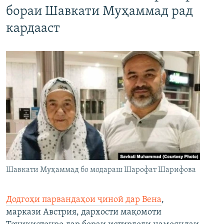
бораи Шавкати Муҳаммад рад
кардааст
Шавкати Муҳаммад бо модараш Шарофат Шарифова
Додгоҳи парвандаҳои ҷиноӣ дар Вена
,
маркази Австрия, дархости мақомоти