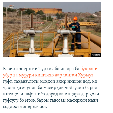
Вазири энержии Туркия бо ишора ба
бӯҳрони
убур ва мурури киштиҳо дар тангаи Ҳурмуз
гуфт, таҳаввулоти моҳҳои ахир нишон дод, ки
ҷаҳон ҳамчунон ба масирҳои ҷойгузин барои
интиқоли нафт ниёз дорад ва Анқара дар ҳоли
гуфтугӯ бо Ироқ барои тавсеаи масирҳои нави
содироти энержӣ аст.