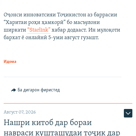
Оҷонси инноватсияи Тоҷикистон аз баррасии
“Харитаи роҳи ҳамкорӣ” бо масъулони
ширкати
“Starlink”
хабар додааст. Ин мулоқоти
бархат ё онлайнӣ 5-уми август гузашт.
Идома
Ба дигарон фиристед
Август 07, 2026
Нашри китоб дар бораи
навраси кушташудаи тоҷик дар