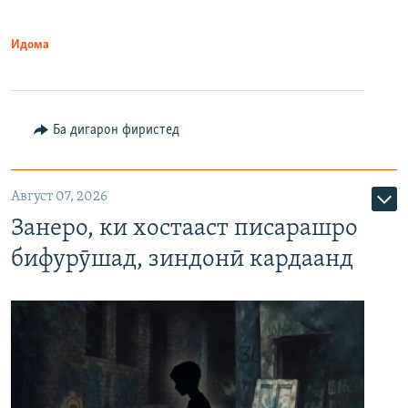
Идома
Ба дигарон фиристед
Август 07, 2026
Занеро, ки хостааст писарашро
бифурӯшад, зиндонӣ кардаанд