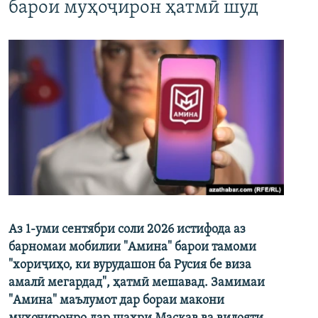
барои муҳоҷирон ҳатмӣ шуд
Аз 1-уми сентябри соли 2026 истифода аз
барномаи мобилии "Амина" барои тамоми
"хориҷиҳо, ки вурудашон ба Русия бе виза
амалӣ мегардад", ҳатмӣ мешавад. Замимаи
"Амина" маълумот дар бораи макони