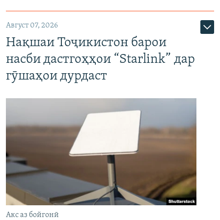
Август 07, 2026
Нақшаи Тоҷикистон барои
насби дастгоҳҳои “Starlink” дар
гӯшаҳои дурдаст
Акс аз бойгонӣ