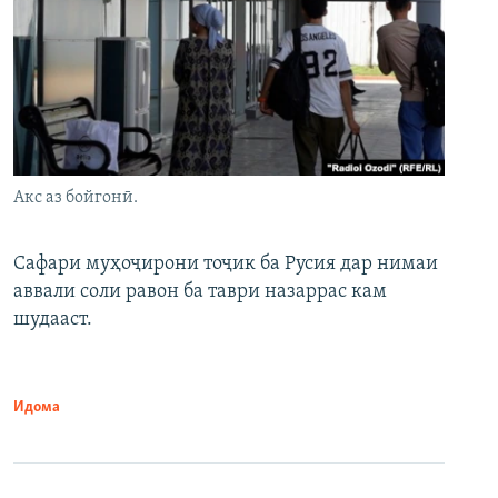
Акс аз бойгонӣ.
Сафари муҳоҷирони тоҷик ба Русия дар нимаи
аввали соли равон ба таври назаррас кам
шудааст.
Идома