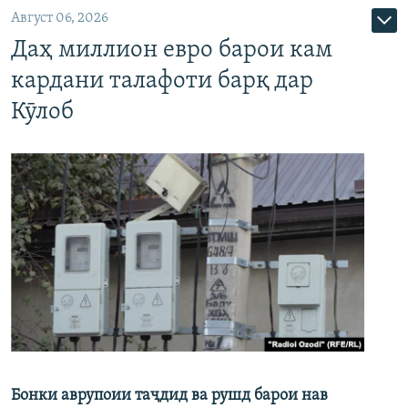
Август 06, 2026
Даҳ миллион евро барои кам
кардани талафоти барқ дар
Кӯлоб
Бонки аврупоии таҷдид ва рушд барои нав