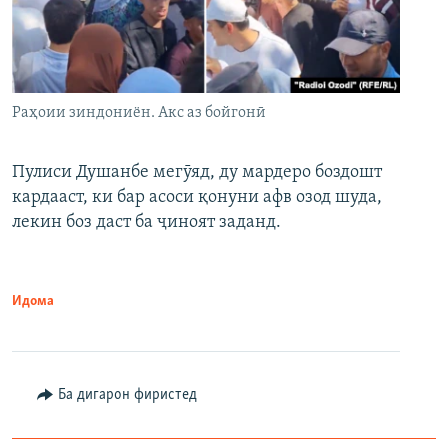
Раҳоии зиндониён. Акс аз бойгонӣ
Пулиси Душанбе мегӯяд, ду мардеро боздошт
кардааст, ки бар асоси қонуни афв озод шуда,
лекин боз даст ба ҷиноят заданд.
Идома
Ба дигарон фиристед