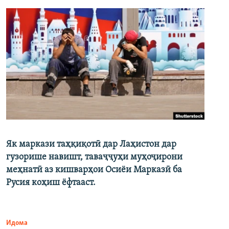
Як маркази таҳқиқотӣ дар Лаҳистон дар
гузорише навишт, таваҷҷуҳи муҳоҷирони
меҳнатӣ аз кишварҳои Осиёи Марказӣ ба
Русия коҳиш ёфтааст.
Идома