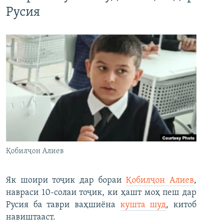
Русия
Қобилҷон Алиев
Як шоири тоҷик дар бораи
Қобилҷон Алиев
,
навраси 10-солаи тоҷик, ки ҳашт моҳ пеш дар
Русия ба таври ваҳшиёна
кушта шуд
, китоб
навиштааст.