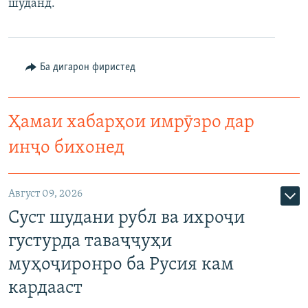
шуданд.
Ба дигарон фиристед
Ҳамаи хабарҳои имрӯзро дар
инҷо бихонед
Август 09, 2026
Суст шудани рубл ва ихроҷи
густурда таваҷҷуҳи
муҳоҷиронро ба Русия кам
кардааст