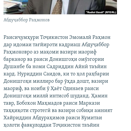
ГУЗОРИШҲОИ РАДИОӢ
Русский
Абдуҷаббор Раҳмонов
ПАЙГИРӢ КУНЕД
Раисиҷумҳури Тоҷикистон Эмомалӣ Раҳмон
дар идомаи тағйироти кадриаш Абдуҷаббор
Раҳмоновро аз мақоми вазири маориф
барканор ва раиси Донишгоҳи омӯзгории
Ҳамаи сомонаҳои RFE/RL
Душанбе ба номи Садриддин Айнӣ таъйин
кард. Нуриддин Саидов, ки то ҳол раҳбарии
Донишгоҳи миллиро бар ӯҳда дошт, вазири
маориф, ва ноиби ӯ Ҳаёт Одинаев раиси
Донишгоҳи миллӣ интисоб шуданд. Ҳамин
тавр, Бобохон Маҳмадов раиси Маркази
таҳқиқоти стротегӣ ва вазири собиқи амният
Хайриддин Абдураҳимов раиси Кумитаи
ҳолоти фавқулоддаи Тоҷикистон таъйин