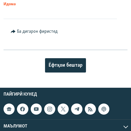
Идома
Ба дигарон фиристед
Ёфтҳои бештар
ПАЙГИРӢ КУНЕД
МАЪЛУМОТ