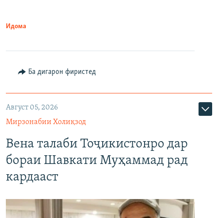
Идома
Ба дигарон фиристед
Август 05, 2026
Мирзонабии Холиқзод
Вена талаби Тоҷикистонро дар
бораи Шавкати Муҳаммад рад
кардааст