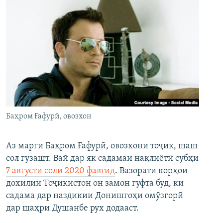
Баҳром Ғафурӣ, овозхон
Аз марги Баҳром Ғафурӣ, овозхони тоҷик, шаш
сол гузашт. Вай дар як садамаи нақлиётӣ субҳи
7 августи соли 2020 фавтид
. Вазорати корҳои
дохилии Тоҷикистон он замон гуфта буд, ки
садама дар наздикии Донишгоҳи омӯзгорӣ
дар шаҳри Душанбе рух додааст.