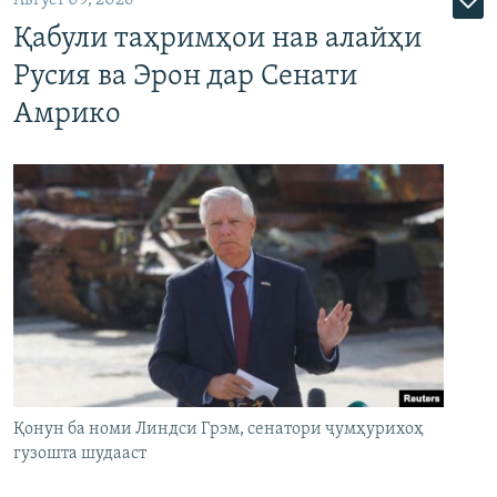
Август 09, 2026
Қабули таҳримҳои нав алайҳи
Русия ва Эрон дар Сенати
Амрико
Қонун ба номи Линдси Грэм, сенатори ҷумҳурихоҳ
гузошта шудааст