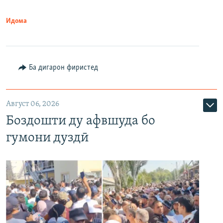
Идома
Ба дигарон фиристед
Август 06, 2026
Боздошти ду афвшуда бо
гумони дуздӣ