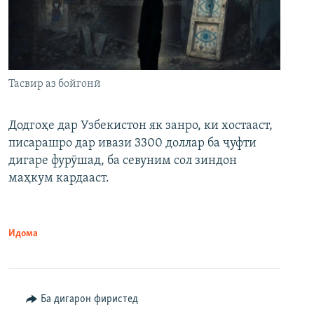
Тасвир аз бойгонӣ
Додгоҳе дар Узбекистон як занро, ки хостааст,
писарашро дар ивази 3300 доллар ба ҷуфти
дигаре фурӯшад, ба севуним сол зиндон
маҳкум кардааст.
Идома
Ба дигарон фиристед