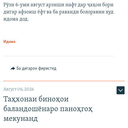
Рӯзи 6-уми август арзиши нафт дар ҷаҳон бори
дигар афзоиш ёфт ва ба раванди болоравии худ
идома дод.
Идома
Ба дигарон фиристед
Август 06, 2026
Таҳхонаи биноҳои
баландошёнаро паноҳгоҳ
мекунанд