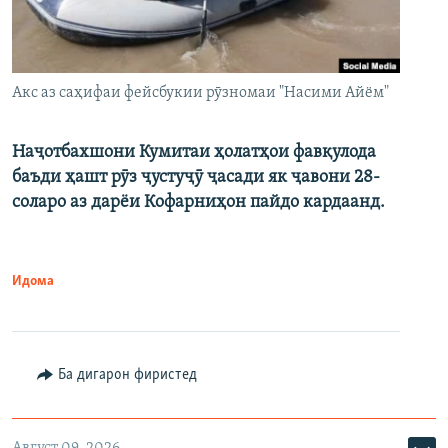
Акс аз саҳифаи фейсбукии рӯзномаи "Насими Айём"
Наҷотбахшони Кумитаи ҳолатҳои фавқулода
баъди ҳашт рӯз ҷустуҷӯ ҷасади як ҷавони 28-
соларо аз дарёи Кофарниҳон пайдо кардаанд.
Идома
Ба дигарон фиристед