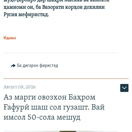
муҳоҷиронро дар шаҳри Маскав ва вилояти
ҳамноми он, ба Вазорати корҳои дохилии
Русия мефиристад.
Идома
Ба дигарон фиристед
Август 08, 2026
Аз марги овозхон Баҳром
Ғафурӣ шаш сол гузашт. Вай
имсол 50-сола мешуд