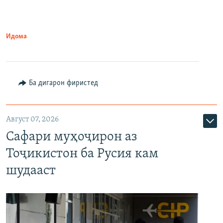
Идома
Ба дигарон фиристед
Август 07, 2026
Сафари муҳоҷирон аз
Тоҷикистон ба Русия кам
шудааст