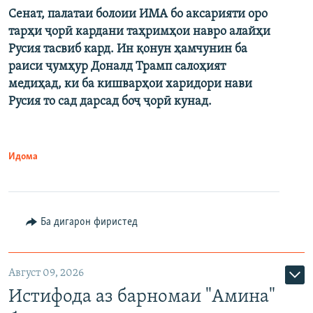
Сенат, палатаи болоии ИМА бо аксарияти оро
тарҳи ҷорӣ кардани таҳримҳои навро алайҳи
Русия тасвиб кард. Ин қонун ҳамчунин ба
раиси ҷумҳур Доналд Трамп салоҳият
медиҳад, ки ба кишварҳои харидори нави
Русия то сад дарсад боҷ ҷорӣ кунад.
Идома
Ба дигарон фиристед
Август 09, 2026
Истифода аз барномаи "Амина"