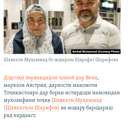
Шавкати Муҳаммад бо модараш Шарофат Шарифова
Додгоҳи парвандаҳои ҷиноӣ дар Вена
,
маркази Австрия, дархости мақомоти
Тоҷикистонро дар бораи истирдоди намояндаи
мухолифини тоҷик
Шавкати Муҳаммад
(Шавкатҷон Шарифов)
ва модару бародараш
рад кардааст.