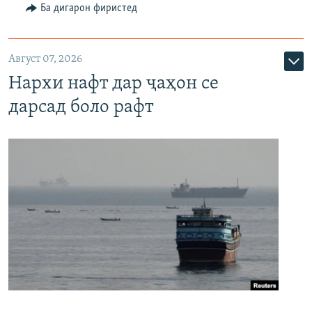
Ба дигарон фиристед
Август 07, 2026
Нархи нафт дар ҷаҳон се
дарсад боло рафт