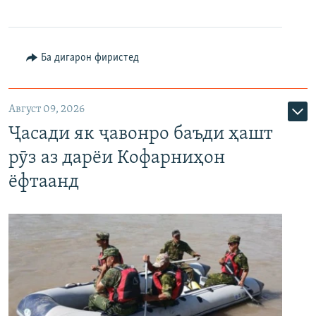
Ба дигарон фиристед
Август 09, 2026
Ҷасади як ҷавонро баъди ҳашт
рӯз аз дарёи Кофарниҳон
ёфтаанд