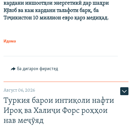
кардани иншоотҳои энергетикӣ дар шаҳри
Кӯлоб ва кам кардани талафоти барқ, ба
Тоҷикистон 10 миллион евро қарз медиҳад.
Идома
Ба дигарон фиристед
Август 06, 2026
Туркия барои интиқоли нафти
Ироқ ва Халиҷи Форс роҳҳои
нав меҷӯяд