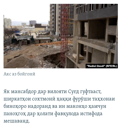
Акс аз бойгонӣ
Як мансабдор дар вилояти Суғд гуфтааст,
ширкатҳои сохтмонӣ ҳаққи фурӯши таҳхонаи
биноҳоро надоранд ва ин маконҳо ҳамчун
паноҳгоҳ дар ҳолати фавқулода истифода
мешаванд.