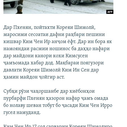
ГУЗОРИШҲОИ РАДИОӢ
Русский
ПАЙГИРӢ КУНЕД
Дар Пхенян, пойтахти Кореяи Шимолӣ,
маросими сесоатаи дафни раҳбари пешини
кишвар Ким Чен Ир анҷом ёфт. Дар ин бора як
намояндаи расмии ношинос ба даҳҳо нафари
дар майдони канори кохи Кимсусен
ҷамъомада хабар дод. Мақбараи поягузори
Ҳамаи сомонаҳои RFE/RL
давлати Кореяи Шимолӣ Ким Ин Сен дар
ҳамин майдон ҷойгир аст.
Cубҳи рӯзи чаҳоршанбе дар хиёбонҳои
пурбарфи Пхенян ҳазорон нафар ҷамъ омада
бо нолаву шеван тобут бо ҷасади Ким Чен Ирро
гусел намуданд.
Ким Чен Ир 17 сол сарварии Кореяи Шимолиро