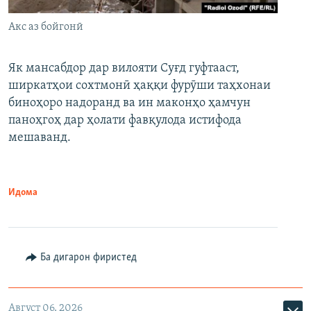
Акс аз бойгонӣ
Як мансабдор дар вилояти Суғд гуфтааст,
ширкатҳои сохтмонӣ ҳаққи фурӯши таҳхонаи
биноҳоро надоранд ва ин маконҳо ҳамчун
паноҳгоҳ дар ҳолати фавқулода истифода
мешаванд.
Идома
Ба дигарон фиристед
Август 06, 2026