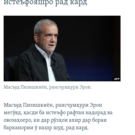
истеъфояшро рад кард
Масъуд Пизишкиён, раисҷумҳури Эрон.
Масъуд Пизишкиён, раисҷумҳури Эрон
мегӯяд, қасди ба истеъфо рафтан надорад ва
овозаҳоеро, ки дар рӯзҳои ахир дар бораи
барканории ӯ нашр шуд, рад кард.