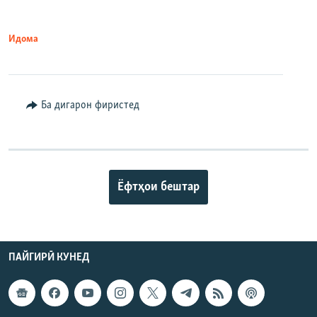
Идома
Ба дигарон фиристед
Ёфтҳои бештар
ПАЙГИРӢ КУНЕД