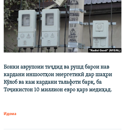
Бонки аврупоии таҷдид ва рушд барои нав
кардани иншоотҳои энергетикӣ дар шаҳри
Кӯлоб ва кам кардани талафоти барқ, ба
Тоҷикистон 10 миллион евро қарз медиҳад.
Идома