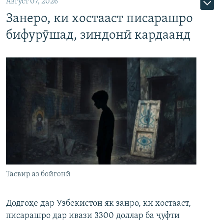
Август 07, 2026
Занеро, ки хостааст писарашро
бифурӯшад, зиндонӣ кардаанд
Тасвир аз бойгонӣ
Додгоҳе дар Узбекистон як занро, ки хостааст,
писарашро дар ивази 3300 доллар ба ҷуфти