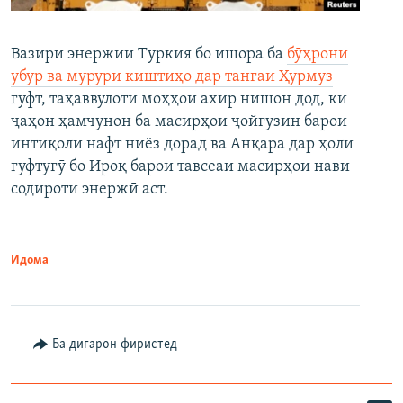
Вазири энержии Туркия бо ишора ба
бӯҳрони
убур ва мурури киштиҳо дар тангаи Ҳурмуз
гуфт, таҳаввулоти моҳҳои ахир нишон дод, ки
ҷаҳон ҳамчунон ба масирҳои ҷойгузин барои
интиқоли нафт ниёз дорад ва Анқара дар ҳоли
гуфтугӯ бо Ироқ барои тавсеаи масирҳои нави
содироти энержӣ аст.
Идома
Ба дигарон фиристед