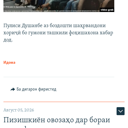
Пулиси Душанбе аз боздошти шаҳрвандони
хориҷӣ бо гумони ташкили фоҳишахона хабар
дод.
Идома
Ба дигарон фиристед
Август 05, 2026
Пизишкиён овозаҳо дар бораи