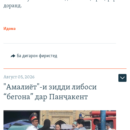
доранд.
Идома
Ба дигарон фиристед
Август 05, 2026
"Амалиёт"-и зидди либоси
“бегона” дар Панҷакент