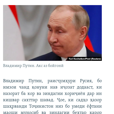
Владимир Путин. Акс аз бойгонӣ
Владимир Путин, раисҷумҳури Русия, бо
имзои чанд қонуни нав иҷозат додааст, ки
назорат ба кор ва зиндагии хориҷиён дар ин
кишвар сахттар шавад. Ҷое, ки садҳо ҳазор
шаҳрванди Тоҷикистон низ бо умеди ёфтани
маоши муносиб ва зиндагии беҳтар қарор