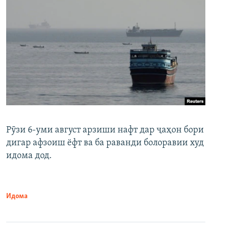
Рӯзи 6-уми август арзиши нафт дар ҷаҳон бори
дигар афзоиш ёфт ва ба раванди болоравии худ
идома дод.
Идома