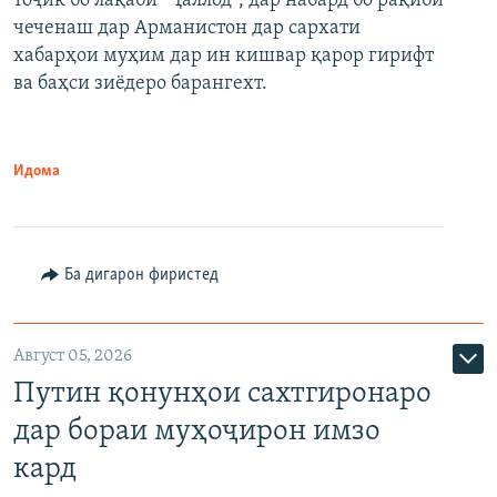
тоҷик бо лақаби "Ҷаллод", дар набард бо рақиби
480p
Auto
240p
360p
480p
чеченаш дар Арманистон дар сархати
720p
хабарҳои муҳим дар ин кишвар қарор гирифт
720p
1080p
ва баҳси зиёдеро барангехт.
1080p
Идома
Ба дигарон фиристед
Август 05, 2026
Путин қонунҳои сахтгиронаро
дар бораи муҳоҷирон имзо
кард