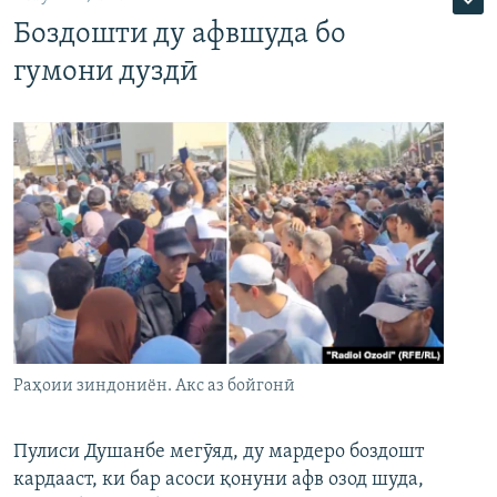
Боздошти ду афвшуда бо
гумони дуздӣ
Раҳоии зиндониён. Акс аз бойгонӣ
Пулиси Душанбе мегӯяд, ду мардеро боздошт
кардааст, ки бар асоси қонуни афв озод шуда,