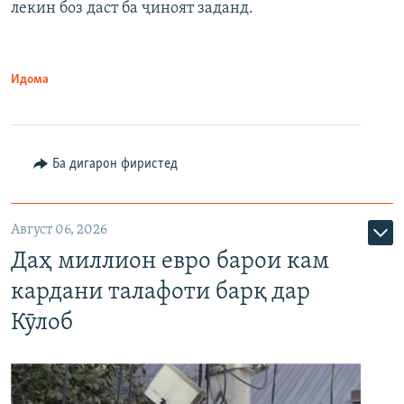
лекин боз даст ба ҷиноят заданд.
Идома
Ба дигарон фиристед
Август 06, 2026
Даҳ миллион евро барои кам
кардани талафоти барқ дар
Кӯлоб