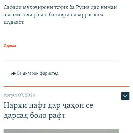
Сафари муҳоҷирони тоҷик ба Русия дар нимаи
аввали соли равон ба таври назаррас кам
шудааст.
Идома
Ба дигарон фиристед
Август 07, 2026
Нархи нафт дар ҷаҳон се
дарсад боло рафт