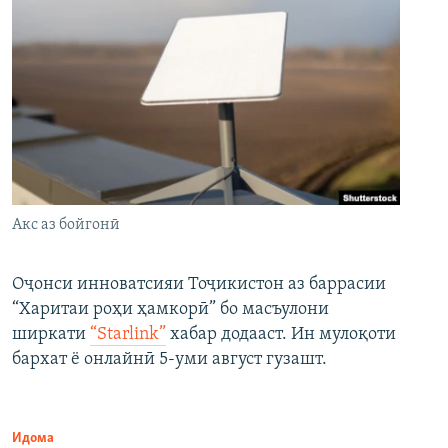
Акс аз бойгонӣ
Оҷонси инноватсияи Тоҷикистон аз баррасии
“Харитаи роҳи ҳамкорӣ” бо масъулони
ширкати
“Starlink”
хабар додааст. Ин мулоқоти
бархат ё онлайнӣ 5-уми август гузашт.
Идома