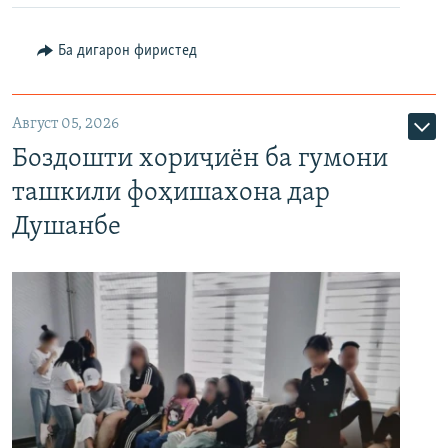
Ба дигарон фиристед
Август 05, 2026
Боздошти хориҷиён ба гумони
ташкили фоҳишахона дар
Душанбе