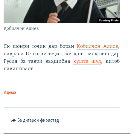
Қобилҷон Алиев
Як шоири тоҷик дар бораи
Қобилҷон Алиев
,
навраси 10-солаи тоҷик, ки ҳашт моҳ пеш дар
Русия ба таври ваҳшиёна
кушта шуд
, китоб
навиштааст.
Идома
Ба дигарон фиристед