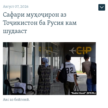
Август 07, 2026
Сафари муҳоҷирон аз
Тоҷикистон ба Русия кам
шудааст
Акс аз бойгонӣ.