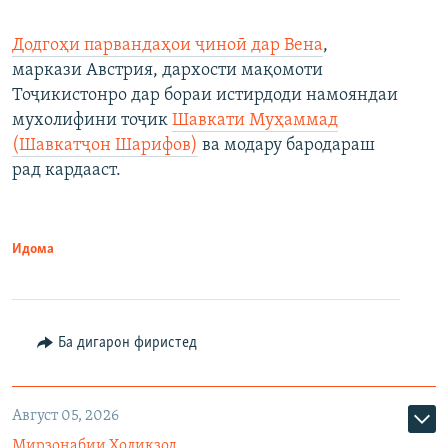
Додгоҳи парвандаҳои ҷиноӣ дар Вена
,
маркази Австрия, дархости мақомоти
Тоҷикистонро дар бораи истирдоди намояндаи
мухолифини тоҷик
Шавкати Муҳаммад
(Шавкатҷон Шарифов)
ва модару бародараш
рад кардааст.
Идома
Ба дигарон фиристед
Август 05, 2026
Мирзонабии Холиқзод