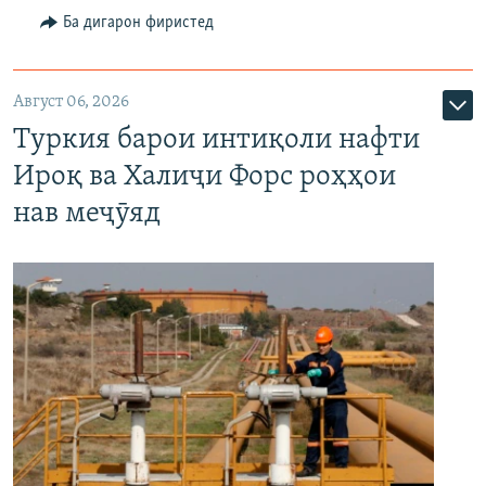
Ба дигарон фиристед
Август 06, 2026
Туркия барои интиқоли нафти
Ироқ ва Халиҷи Форс роҳҳои
нав меҷӯяд