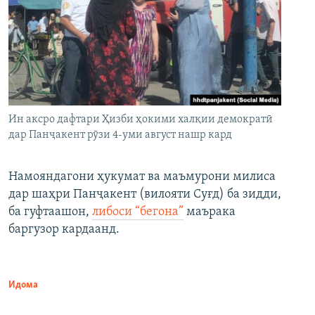
Ин аксро дафтари Ҳизби ҳокими халқии демократӣ
дар Панҷакент рӯзи 4-уми август нашр кард
Намояндагони ҳукумат ва маъмурони милиса
дар шаҳри Панҷакент (вилояти Суғд) ба зидди,
ба гуфтаашон,
либоси “бегона”
маърака
баргузор кардаанд.
Идома