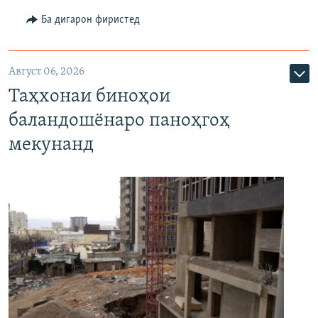
Ба дигарон фиристед
Август 06, 2026
Таҳхонаи биноҳои
баландошёнаро паноҳгоҳ
мекунанд