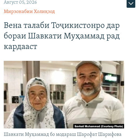
Август 05, 2026
Мирзонабии Холиқзод
Вена талаби Тоҷикистонро дар
бораи Шавкати Муҳаммад рад
кардааст
Шавкати Муҳаммад бо модараш Шарофат Шарифова