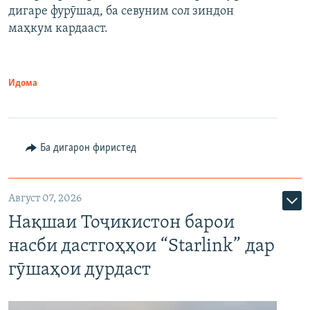
дигаре фурӯшад, ба севуним сол зиндон
маҳкум кардааст.
Идома
Ба дигарон фиристед
Август 07, 2026
Нақшаи Тоҷикистон барои
насби дастгоҳҳои “Starlink” дар
гӯшаҳои дурдаст