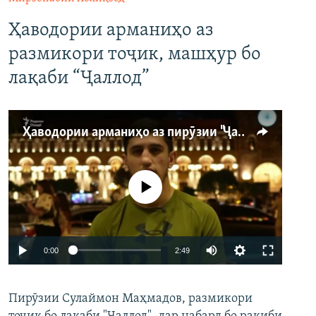
Ҳаводории арманиҳо аз
размикори тоҷик, машҳур бо
лақаби “Ҷаллод”
Ҳаводории арманиҳо аз пирӯзии "Ҷаллод"-и тоҷик
Феълан кор намекунад
Auto
0:00
2:49
240p
Пирӯзии Сулаймон Маҳмадов, размикори
360p