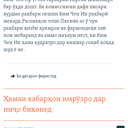
бар ӯҳда дошт. Ба комиссиюни дафн писари
хурдии раҳбари пешин Ким Чен Ин раҳбарӣ
мекард.Расонаҳои чопи Пхенян аз ӯ чун
раҳбари ҳизби ҳукмрон ва фармондеҳи олӣ
ном мебаранд ва аммо маълум нест, ки Ким
Чен Ин ҳама қудратро дар кишвар соҳиб хоҳад
шуд ё не.
Ба дигарон фиристед
Ҳамаи хабарҳои имрӯзро дар
инҷо бихонед