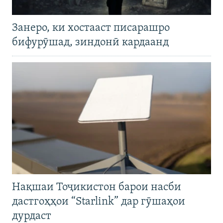
Занеро, ки хостааст писарашро
бифурӯшад, зиндонӣ кардаанд
Нақшаи Тоҷикистон барои насби
дастгоҳҳои “Starlink” дар гӯшаҳои
дурдаст