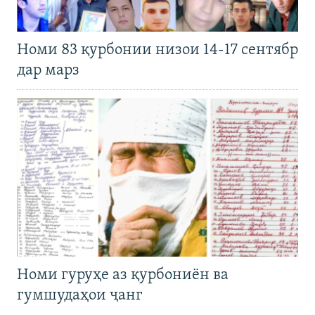
Номи 83 қурбонии низои 14-17 сентябр
дар марз
Номи гуруҳе аз қурбониён ва
гумшудаҳои ҷанг