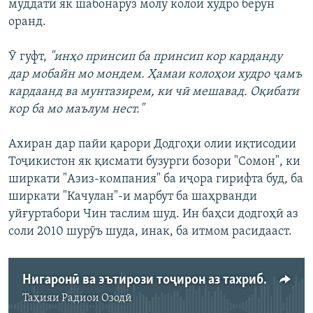
муддати як шабонарӯз молу колои худро берун
оранд.
Ӯ гуфт,
"инҳо принсип ба принсип кор карданду
дар мобайн мо мондем. Ҳамаи колоҳои худро ҷамъ
кардаанд ва мунтазирем, ки чӣ мешавад. Оқибати
кор ба мо маълум нест."
Ахиран дар пайи қарори Додгоҳи олии иқтисодии
Тоҷикистон як қисмати бузурги бозори "Сомон", ки
ширкати "Азиз-компания" ба иҷора гирифта буд, ба
ширкати "Качулан"-и марбут ба шаҳрванди
уйғуртабори Чин таслим шуд. Ин баҳси додгоҳӣ аз
соли 2010 шурӯъ шуда, инак, ба итмом расидааст.
Нигаронӣ ва эътирози тоҷирон аз тахриби дӯконҳояшон
Таҳияи
Радиои Озодӣ
Феълан кор намекунад