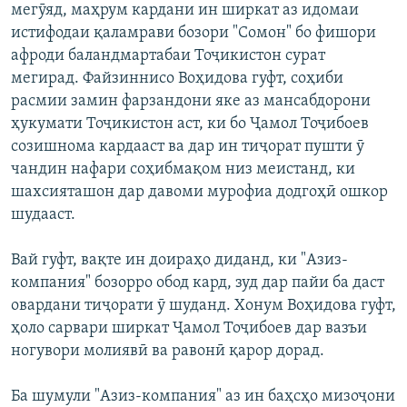
мегӯяд, маҳрум кардани ин ширкат аз идомаи
истифодаи қаламрави бозори "Сомон" бо фишори
афроди баландмартабаи Тоҷикистон сурат
мегирад. Файзиннисо Воҳидова гуфт, соҳиби
расмии замин фарзандони яке аз мансабдорони
ҳукумати Тоҷикистон аст, ки бо Ҷамол Тоҷибоев
созишнома кардааст ва дар ин тиҷорат пушти ӯ
чандин нафари соҳибмақом низ меистанд, ки
шахсияташон дар давоми мурофиа додгоҳӣ ошкор
шудааст.
Вай гуфт, вақте ин доираҳо диданд, ки "Азиз-
компания" бозорро обод кард, зуд дар пайи ба даст
овардани тиҷорати ӯ шуданд. Хонум Воҳидова гуфт,
ҳоло сарвари ширкат Ҷамол Тоҷибоев дар вазъи
ногувори молиявӣ ва равонӣ қарор дорад.
Ба шумули "Азиз-компания" аз ин баҳсҳо мизоҷони