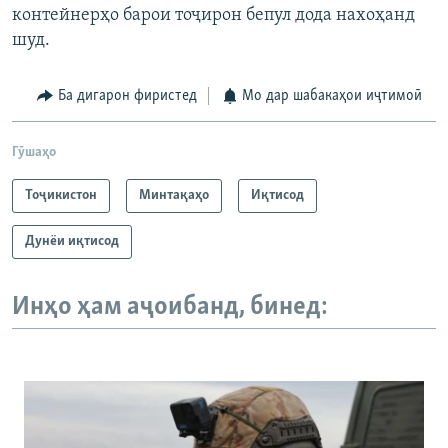
контейнерҳо барои тоҷирон бепул дода нахоҳанд
шуд.
Ба дигарон фиристед
Мо дар шабакаҳои иҷтимоӣ
Гӯшаҳо
Тоҷикистон
Минтақаҳо
Иқтисод
Дунёи иқтисод
Инҳо ҳам аҷоибанд, бинед: