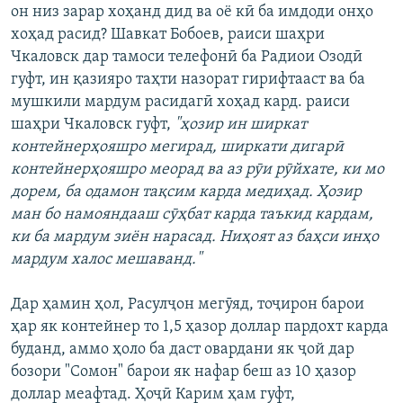
он низ зарар хоҳанд дид ва оё кӣ ба имдоди онҳо
хоҳад расид? Шавкат Бобоев, раиси шаҳри
Чкаловск дар тамоси телефонӣ ба Радиои Озодӣ
гуфт, ин қазияро таҳти назорат гирифтааст ва ба
мушкили мардум расидагӣ хоҳад кард. раиси
шаҳри Чкаловск гуфт,
"ҳозир ин ширкат
контейнерҳояшро мегирад, ширкати дигарӣ
контейнерҳояшро меорад ва аз рӯи рӯйхате, ки мо
дорем, ба одамон тақсим карда медиҳад. Ҳозир
ман бо намояндааш сӯҳбат карда таъкид кардам,
ки ба мардум зиён нарасад. Ниҳоят аз баҳси инҳо
мардум халос мешаванд."
Дар ҳамин ҳол, Расулҷон мегӯяд, тоҷирон барои
ҳар як контейнер то 1,5 ҳазор доллар пардохт карда
буданд, аммо ҳоло ба даст овардани як ҷой дар
бозори "Сомон" барои як нафар беш аз 10 ҳазор
доллар меафтад. Ҳоҷӣ Карим ҳам гуфт,