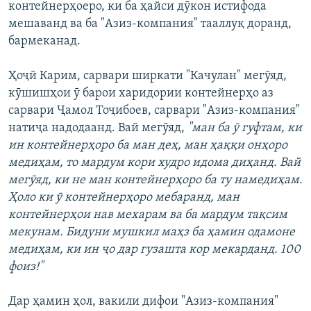
контейнерҳоеро, ки ба ҳайси дӯкон истифода
мешаванд ва ба "Азиз-компания" тааллуқ доранд,
бармеканад.
Ҳоҷӣ Карим, сарвари ширкати "Качулан" мегӯяд,
кӯшишҳои ӯ барои харидории контейнерҳо аз
сарвари Ҷамол Тоҷибоев, сарвари "Азиз-компания"
натиҷа надодаанд. Вай мегӯяд,
"ман ба ӯ гуфтам, ки
ин контейнерҳоро ба ман деҳ, ман ҳаққи онҳоро
медиҳам, то мардум кори худро идома диҳанд. Вай
мегӯяд, ки не ман контейнерҳоро ба ту намедиҳам.
Ҳоло ки ӯ контейнерҳоро мебаранд, ман
контейнерҳои нав мехарам ва ба мардум тақсим
мекунам. Бидуни мушкил маҳз ба ҳамин одамоне
медиҳам, ки ин ҷо дар гузашта кор мекарданд. 100
фоиз!"
Дар ҳамин ҳол, вакили дифои "Азиз-компания"