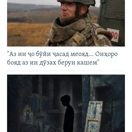
"Аз ин ҷо бӯйи ҷасад меояд… Онҳоро
бояд аз ин дӯзах берун кашем"