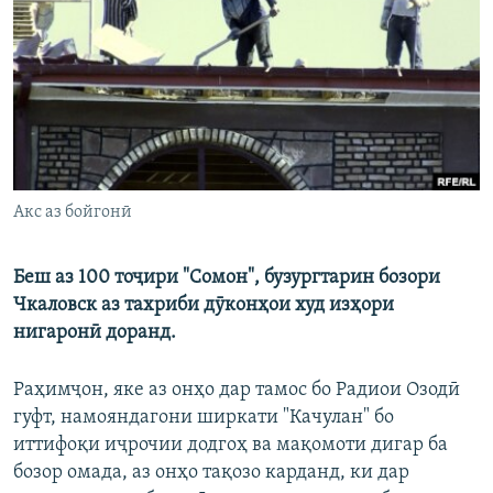
ГУЗОРИШҲОИ РАДИОӢ
Русский
ПАЙГИРӢ КУНЕД
Акс аз бойгонӣ
Ҳамаи сомонаҳои RFE/RL
Беш аз 100 тоҷири "Сомон", бузургтарин бозори
Чкаловск аз тахриби дӯконҳои худ изҳори
нигаронӣ доранд.
Раҳимҷон, яке аз онҳо дар тамос бо Радиои Озодӣ
гуфт, намояндагони ширкати "Качулан" бо
иттифоқи иҷрочии додгоҳ ва мақомоти дигар ба
бозор омада, аз онҳо тақозо карданд, ки дар