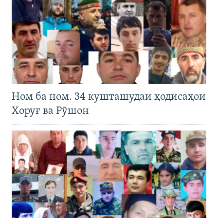
Ном ба ном. 34 кушташудаи ҳодисаҳои
Хоруғ ва Рӯшон