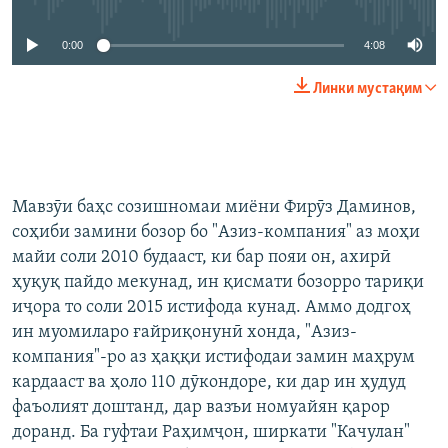
0:00
4:08
Линки мустақим
Мавзӯи баҳс созишномаи миёни Фирӯз Даминов,
соҳиби замини бозор бо "Азиз-компания" аз моҳи
майи соли 2010 будааст, ки бар пояи он, ахирӣ
ҳуқуқ пайдо мекунад, ин қисмати бозорро тариқи
иҷора то соли 2015 истифода кунад. Аммо додгоҳ
ин муомиларо ғайриқонунӣ хонда, "Азиз-
компания"-ро аз ҳаққи истифодаи замин маҳрум
кардааст ва ҳоло 110 дӯкондоре, ки дар ин ҳудуд
фаъолият доштанд, дар вазъи номуайян қарор
доранд. Ба гуфтаи Раҳимҷон, ширкати "Качулан"