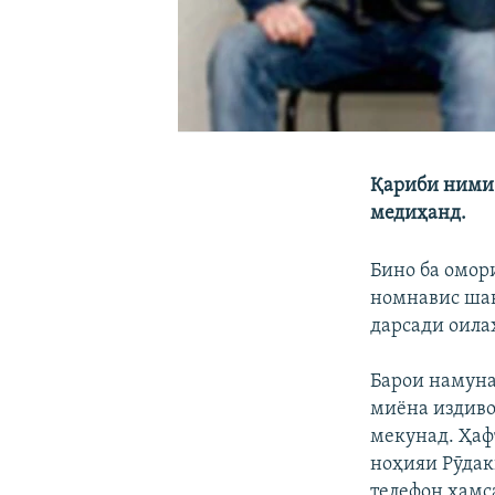
Қариби ними 
медиҳанд.
Бино ба омори
номнавис шава
дарсади оила
Барои намун
миёна издивоҷ
мекунад. Ҳаф
ноҳияи Рӯдак
телефон ҳамса