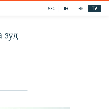
TV
РУС
 зуд