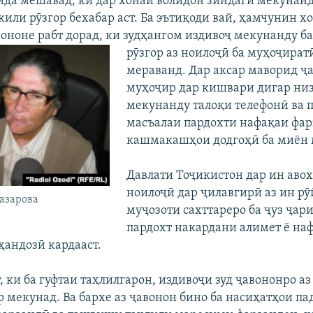
ида мешавад, ки дар хонаи волидон зиндагӣ мекунан
кили рӯзгор бехабар аст. Ба эътиқоди вай, ҳамчунин 
вононе рабт дорад, ки зудҳангом издивоҷ мекунанду 
рӯзгор аз ноилоҷӣ ба муҳоҷират
мераванд. Дар аксар маворид ҷ
муҳоҷир дар кишвари дигар низ
мекунанду талоқи телефонӣ ва п
масъалаи пардохти нафақаи фар
кашмакашҳои додгоҳӣ ба миён 
Давлати Тоҷикистон дар ин авох
ноилоҷӣ дар ҷилавгирӣ аз ин рӯ
азарова
муҷозоти сахттареро ба ҷуз ҷар
пардохт накардани алимет ё на
ҳандозӣ кардааст.
, ки ба гуфтаи таҳлилгарон, издивоҷи зуд ҷавононро аз
 мекунад. Ва бархе аз ҷавонон бино ба насиҳатҳои па