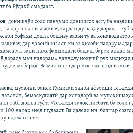
шт ба Рӯдакӣ омадааст.
ов
, донишҷӯи соли панҷуми донишгоҳ асту ба наздик
т, ки дар ҷавонӣ издивоҷ кардан ду паҳлу дорад -- хуб 
мсари бофаҳм дошта бошиву вазъи ту ва хонаводаатро 
издивоҷ дар ҷавонӣ ин аст, ки аз ҳисоби падару мода
 ҳамсарат зани намефаҳмидагӣ бошад, барои андак ма
 ӯ дораду ман надорам» ҷанҷолу нохушӣ рух медиҳад 
а ҷудоӣ мебарад. Ва ман инро дар мисоли чанд ҳамсоя
аева,
муовини раиси Кумитаи занон афзоиши теъдоди 
 ҷавонон, бемасъулиятӣ дар хонадорӣ ва муноқишаҳои
ан рабт дод ва гуфт: «Теъдоди талоқ нисбати ба соли 
и 400 нафар зиёд шудааст. Ва далели ин, бештар созг
у хушдоман аст.»
нӣ,
раис бахши кор бо бонувони