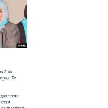
хсӣ ва
ирад. Бо
идавлатии
икоҳи