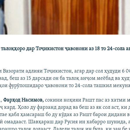
талоқҳоро дар Тоҷикистон ҷавонони аз 18 то 24-сола 
 Вазорати адлияи Тоҷикистон, агар дар сол ҳудуди 6 
д, беш аз 15 дарсади он ба талоқ анҷом меёбад ва ҳуд
ҳои фурӯпошидаро ҷавонони то 24-сола ташкил мекун
а,
Фарҳод Насимов,
сокини ноҳияи Рашт пас аз хатми 
 кард. Ҳоло ду фарзанд дорад ва беш аз як сол аст, ки 
тае қабл ҳамсараш бо ду кӯдак аз Рашт барои дидани 
ӣ омадааст. Шавҳараш дар Русия ин хабарро шунида, 
рашро талоқ додааст. Далели талоқ ин буда, ки зан бе