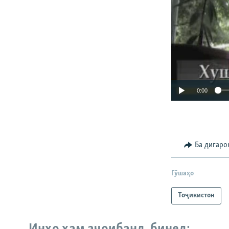
0:00
Ба дигаро
Гӯшаҳо
Тоҷикистон