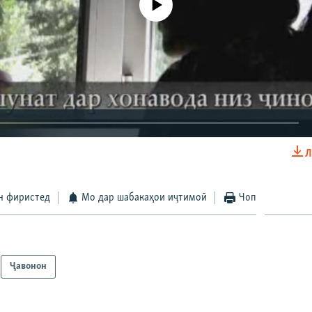
Л
EMBED
БА ДИГАРОН 
н фиристед
Мо дар шабакаҳои иҷтимоӣ
Чоп
Ҷавонон