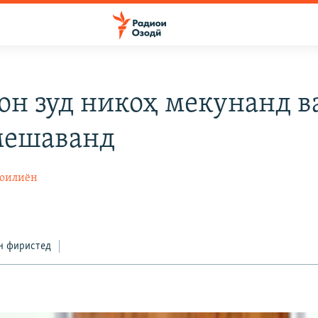
он зуд никоҳ мекунанд ва
мешаванд
моилиён
н фиристед