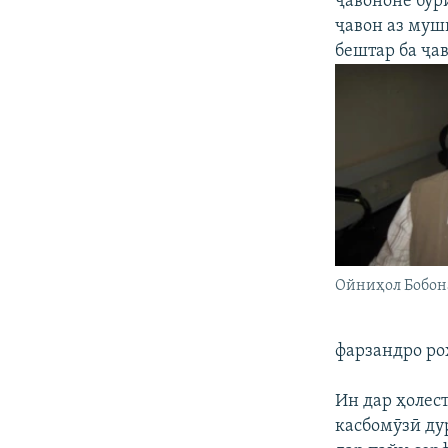
ҷавононе бур
ҷавон аз муш
бештар ба ҷа
Ойниҳол Бобон
фарзандро ро
Ин дар ҳолест
касбомӯзӣ дур