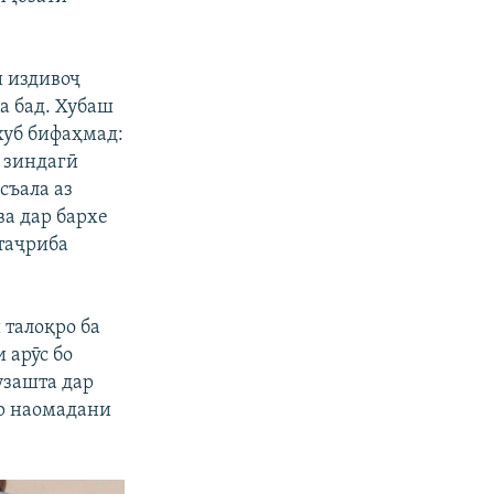
и издивоҷ
ва бад. Хубаш
хуб бифаҳмад:
р зиндагӣ
съала аз
ва дар бархе
 таҷриба
талоқро ба
 арӯс бо
гузашта дар
ор наомадани