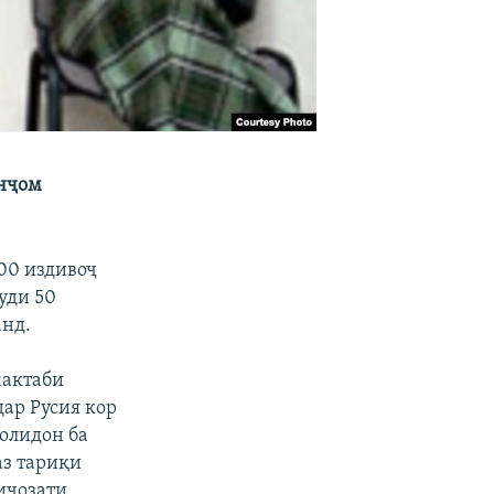
анҷом
000 издивоҷ
уди 50
анд.
мактаби
дар Русия кор
волидон ба
аз тариқи
 иҷозати