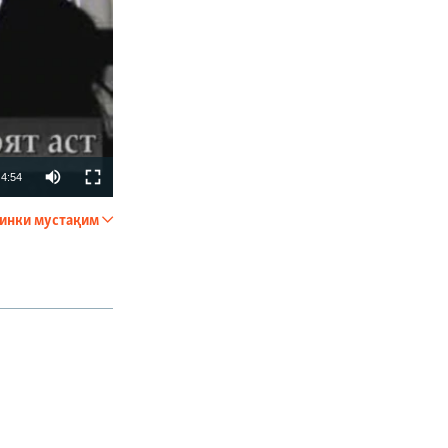
4:54
инки мустақим
ФИРИСТЕД
px
бар