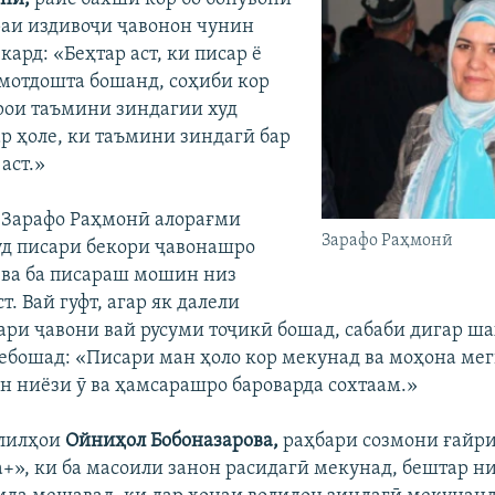
аи издивоҷи ҷавонон чунин
кард: «Беҳтар аст, ки писар ё
мотдошта бошанд, соҳиби кор
рои таъмини зиндагии худ
р ҳоле, ки таъмини зиндагӣ бар
аст.»
, Зарафо Раҳмонӣ алорағми
Зарафо Раҳмонӣ
д писари бекори ҷавонашро
 ва ба писараш мошин низ
т. Вай гуфт, агар як далели
ари ҷавони вай русуми тоҷикӣ бошад, сабаби дигар ша
ебошад: «Писари ман ҳоло кор мекунад ва моҳона мег
ан ниёзи ӯ ва ҳамсарашро бароварда сохтаам.»
ҳлилҳои
Ойниҳол Бобоназарова,
раҳбари созмони ғайр
+», ки ба масоили занон расидагӣ мекунад, бештар н