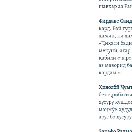
шавҳар аз Ра
Фирдавс Саид
кард. Вай гуф
ҳамин, ки ҳа
«Ҷиҳати бади 
мекунӣ, агар
қабили «чаро
аз маворид б
кардам.»
Ҳилолбӣ Ҷумъ
бетаҷрибагии
хусуру хушдом
маҷмӯъ ҳудуд
арӯс бо хусур
Зарафо Раҳмо