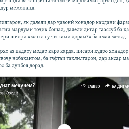
фарзандӣ ва ташвиши таҷлили маросими фарзандон, ҳа
 дур мемонанд.
ҳлилгарон, як далели дар ҷавонӣ хонадор кардани фарз
атии мардуми тоҷик бошад, далели дигар таассуб ба ҳ
 зери шиори «ман аз ӯ чӣ камӣ дорам?» ба амал меояд.
рхе аз падару модар қарз карда, писари худро хонадо
ивоҷу нобаҳангом, ба гуфтаи таҳлилгарон, дар аксар м
о ба дунбол дорад.
шунат мекунем?
EMBED
БА ДИГА
ои Озодӣ
Феълан кор намекунад