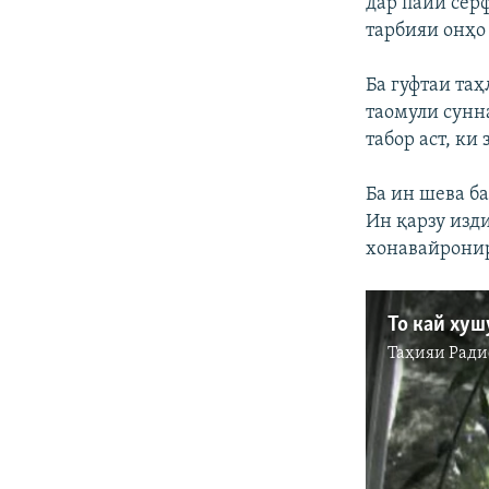
дар пайи сер
тарбияи онҳо
Ба гуфтаи та
таомули сунн
табор аст, ки
Ба ин шева ба
Ин қарзу изд
хонавайронир
То кай ху
Таҳияи
Ради