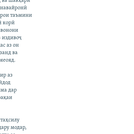
д ва шавҳари
хонавайронӣ
барои таъмини
ӣ
корӣ
авонони
 издивоҷ
ас аз он
занд ва
меояд.
ир аз
йдод
има дар
фақаи
 таҳсилу
дару модар,