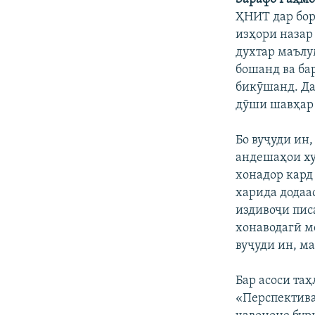
ҲНИТ дар бор
изҳори назар 
духтар маълу
бошанд ва ба
бикӯшанд. Да
дӯши шавҳар 
Бо вуҷуди ин
андешаҳои ху
хонадор кард
харида додаас
издивоҷи пис
хонаводагӣ м
вуҷуди ин, м
Бар асоси та
«Перспектива