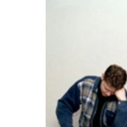
ГУЗОРИШҲОИ РАДИОӢ