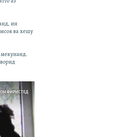
тто аз
анд, ин
амсоя ва хешу
р мекунанд.
аворид
РОН ФИРИСТЕД