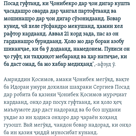
Посад гуфтанд, ки Ҷонибекро дар ҷои дигар кушта
ҷасадашро оварда дар ҷангал партофтаанд ва
мошинашро дар ҷои дигар сӯзонидаанд. Бовар
кунед, чӣ хеле гӯсфандро мекушанд, ҳамин хел
рафтор кардаанд. Аввал 21 корд зада, пас аз он
гарданашро буридаанд. Ҳоло мо дар бораи азобу
шиканҷае, ки ба ӯ додаанд, намедонем. Пулиси он
ҷо гуфт, ки таҳқиқот мебаранд ва ҳар натиҷае, ки
ба даст омад, ба мо хабар медиҳанд
",-афзуд ӯ.
Амриддин Қосимов, амаки Ҷонибек мегӯяд, вақте
ба Идораи умури дохилаи шаҳраки Сергиев Посад
дар робита ба қазияи Ҷонибек Қосимов муроҷиат
кардаанд, онҳо дар посух гуфтаанд, ки ҳоло ҳеҷ
маълумоте дар даст надоранд ва бо боз шудани
уқдае аз ин ҳодиса онҳоро дар ҷараён хоҳанд
гузошт. Вай мегӯяд, чандон бовар надорад, ки онҳо
ба ин қазия ҷиддӣ муносибат кунанд.