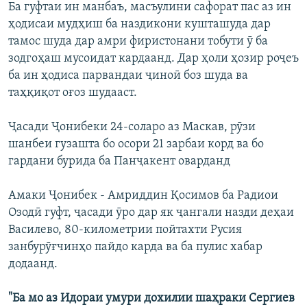
Ба гуфтаи ин манбаъ, масъулини сафорат пас аз ин
ҳодисаи мудҳиш ба наздикони кушташуда дар
тамос шуда дар амри фиристонани тобути ӯ ба
зодгоҳаш мусоидат кардаанд. Дар ҳоли ҳозир роҷеъ
ба ин ҳодиса парвандаи ҷиноӣ боз шуда ва
таҳқиқот оғоз шудааст.
Ҷасади Ҷонибеки 24-соларо аз Маскав, рӯзи
шанбеи гузашта бо осори 21 зарбаи корд ва бо
гардани бурида ба Панҷакент оварданд
Амаки Ҷонибек - Амриддин Қосимов ба Радиои
Озодӣ гуфт, ҷасади ӯро дар як ҷангали назди деҳаи
Василево, 80-километрии пойтахти Русия
занбурӯғчинҳо пайдо карда ва ба пулис хабар
додаанд.
"Ба мо аз Идораи умури дохилии шаҳраки Сергиев