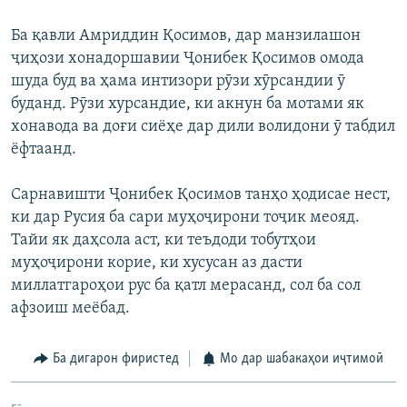
Ба қавли Амриддин Қосимов, дар манзилашон
ҷиҳози хонадоршавии Ҷонибек Қосимов омода
шуда буд ва ҳама интизори рӯзи хӯрсандии ӯ
буданд. Рӯзи хурсандие, ки акнун ба мотами як
хонавода ва доғи сиёҳе дар дили волидони ӯ табдил
ёфтаанд.
Сарнавишти Ҷонибек Қосимов танҳо ҳодисае нест,
ки дар Русия ба сари муҳоҷирони тоҷик меояд.
Тайи як даҳсола аст, ки теъдоди тобутҳои
муҳоҷирони корие, ки хусусан аз дасти
миллатгароҳои рус ба қатл мерасанд, сол ба сол
афзоиш меёбад.
Ба дигарон фиристед
Мо дар шабакаҳои иҷтимоӣ