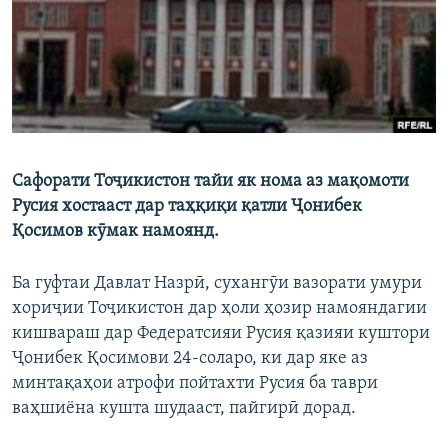
ГУЗОРИШҲОИ РАДИОӢ
Русский
ПАЙГИРӢ КУНЕД
Сафорати Тоҷикистон тайи як нома аз мақомоти
Русия хостааст дар таҳқиқи қатли Ҷонибек
Ҳамаи сомонаҳои RFE/RL
Қосимов кӯмак намоянд.
Ба гуфтаи Давлат Назрӣ, сухангӯи вазорати умури
хориҷии Тоҷикистон дар ҳоли ҳозир намояндагии
кишвараш дар Федератсияи Русия қазияи куштори
Ҷонибек Қосимови 24-соларо, ки дар яке аз
минтақаҳои атрофи пойтахти Русия ба таври
ваҳшиёна кушта шудааст, пайгирӣ дорад.