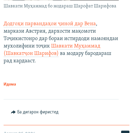
Шавкати Муҳаммад бо модараш Шарофат Шарифова
Додгоҳи парвандаҳои ҷиноӣ дар Вена
,
маркази Австрия, дархости мақомоти
Тоҷикистонро дар бораи истирдоди намояндаи
мухолифини тоҷик
Шавкати Муҳаммад
(Шавкатҷон Шарифов)
ва модару бародараш
рад кардааст.
Идома
Ба дигарон фиристед