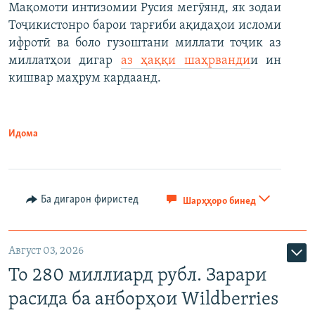
Мақомоти интизомии Русия мегӯянд, як зодаи
Тоҷикистонро барои тарғиби ақидаҳои исломи
ифротӣ ва боло гузоштани миллати тоҷик аз
миллатҳои дигар
аз ҳаққи шаҳрванди
и ин
кишвар маҳрум кардаанд.
Идома
Ба дигарон фиристед
Шарҳҳоро бинед
Август 03, 2026
То 280 миллиард рубл. Зарари
расида ба анборҳои Wildberries