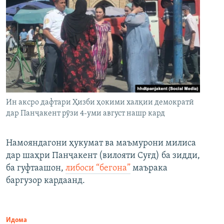
Ин аксро дафтари Ҳизби ҳокими халқии демократӣ
дар Панҷакент рӯзи 4-уми август нашр кард
Намояндагони ҳукумат ва маъмурони милиса
дар шаҳри Панҷакент (вилояти Суғд) ба зидди,
ба гуфтаашон,
либоси “бегона”
маърака
баргузор кардаанд.
Идома