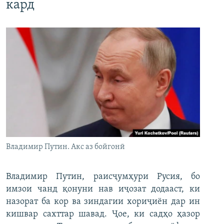
кард
Владимир Путин. Акс аз бойгонӣ
Владимир Путин, раисҷумҳури Русия, бо
имзои чанд қонуни нав иҷозат додааст, ки
назорат ба кор ва зиндагии хориҷиён дар ин
кишвар сахттар шавад. Ҷое, ки садҳо ҳазор