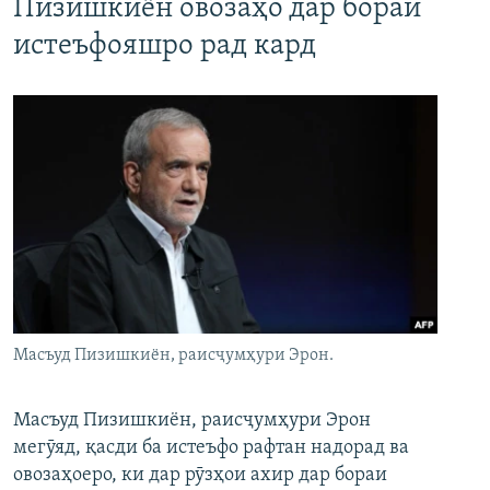
Пизишкиён овозаҳо дар бораи
истеъфояшро рад кард
Масъуд Пизишкиён, раисҷумҳури Эрон.
Масъуд Пизишкиён, раисҷумҳури Эрон
мегӯяд, қасди ба истеъфо рафтан надорад ва
овозаҳоеро, ки дар рӯзҳои ахир дар бораи