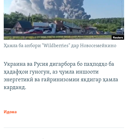
Ҳамла ба анбори "Wildberries" дар Новосемейкино
Украина ва Русия дигарбора бо паҳподҳо ба
ҳадафҳои гуногун, аз ҷумла иншооти
энергетикӣ ва ғайринизомии якдигар ҳамла
карданд.
Идома