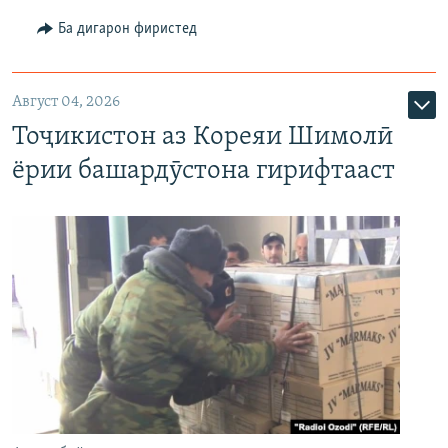
Ба дигарон фиристед
Август 04, 2026
Тоҷикистон аз Кореяи Шимолӣ
ёрии башардӯстона гирифтааст