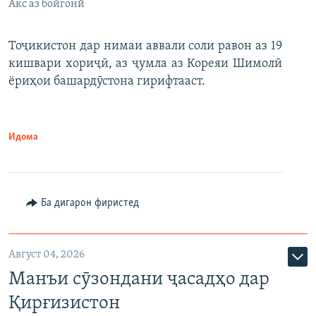
Акс аз бойгонӣ
Тоҷикистон дар нимаи аввали соли равон аз 19
кишвари хориҷӣ, аз ҷумла аз Кореяи Шимолӣ
ёриҳои башардӯстона гирифтааст.
Идома
Ба дигарон фиристед
Август 04, 2026
Манъи сӯзондани ҷасадҳо дар
Қирғизистон