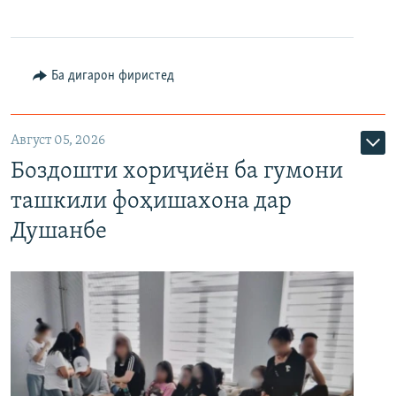
Ба дигарон фиристед
Август 05, 2026
Боздошти хориҷиён ба гумони
ташкили фоҳишахона дар
Душанбе