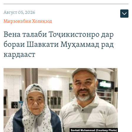
Август 05, 2026
Мирзонабии Холиқзод
Вена талаби Тоҷикистонро дар
бораи Шавкати Муҳаммад рад
кардааст