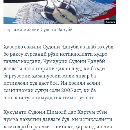
ГУЗОРИШҲОИ РАДИОӢ
Русский
ПАЙГИРӢ КУНЕД
Парчами миллии Судони Ҷанубӣ
Ҳазорҳо сокини Судони Ҷанубӣ аз шаб то субҳ
бо рақсу хурсандӣ рӯзи истиқлолияти худро
таҷлил карданд. Ҷумҳурии Судони Ҷанубӣ
Ҳамаи сомонаҳои RFE/RL
давлати ҷавонтарини ҷаҳон шуд, ки баъди
баргузории ҳамапурсии моҳи январ ба
истиқлоли худ даст ёфт. Ин ҳосили аслии
созишномаи сулҳи соли 2005 аст, ки ба
ҷангҳои тӯлонимуддат хотима гузошт.
Ҳукумати Судони Шимолӣ дар Хартум рӯзи
ҷумъа нахустин давлате буд, ки истиқлолияти
ҳамсояро ба расмият шинохт, ҳарчанд ин чиз