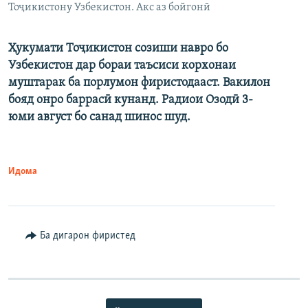
Тоҷикистону Узбекистон. Акс аз бойгонӣ
Ҳукумати Тоҷикистон созиши навро бо
Узбекистон дар бораи таъсиси корхонаи
муштарак ба порлумон фиристодааст. Вакилон
бояд онро баррасӣ кунанд. Радиои Озодӣ 3-
юми август бо санад шинос шуд.
Идома
Ба дигарон фиристед