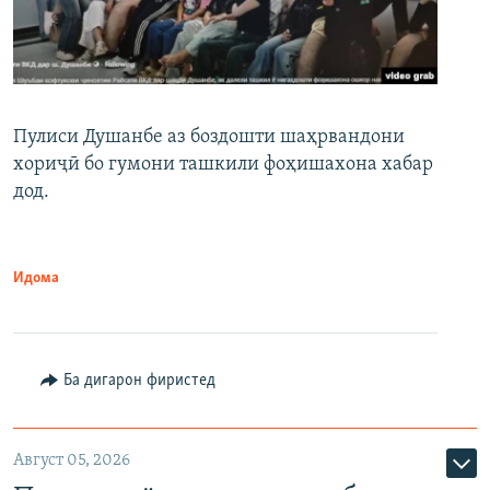
Пулиси Душанбе аз боздошти шаҳрвандони
хориҷӣ бо гумони ташкили фоҳишахона хабар
дод.
Идома
Ба дигарон фиристед
Август 05, 2026