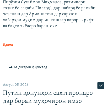
Пирӯзии Сулаймон Маҳмадов, размикори
360p
тоҷик бо лақаби "Ҷаллод", дар набард бо рақиби
480p
Auto
240p
360p
480p
чеченаш дар Арманистон дар сархати
720p
хабарҳои муҳим дар ин кишвар қарор гирифт
720p
1080p
ва баҳси зиёдеро барангехт.
1080p
Идома
Ба дигарон фиристед
Август 05, 2026
Путин қонунҳои сахтгиронаро
дар бораи муҳоҷирон имзо