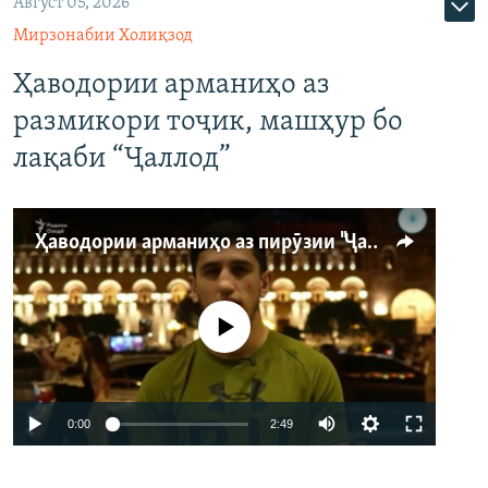
Август 05, 2026
Мирзонабии Холиқзод
Ҳаводории арманиҳо аз
размикори тоҷик, машҳур бо
лақаби “Ҷаллод”
Ҳаводории арманиҳо аз пирӯзии "Ҷаллод"-и тоҷик
Феълан кор намекунад
Auto
0:00
2:49
240p