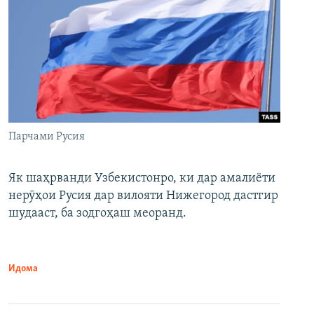
Парчами Русия
Як шаҳрванди Узбекистонро, ки дар амалиёти
нерӯҳои Русия дар вилояти Нижегород дастгир
шудааст, ба зодгоҳаш меоранд.
Идома