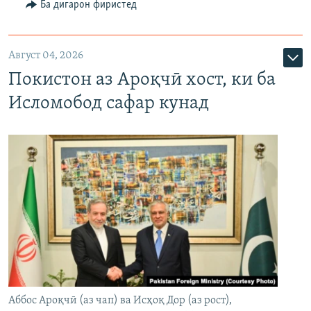
Ба дигарон фиристед
Август 04, 2026
Покистон аз Ароқчӣ хост, ки ба
Исломобод сафар кунад
Аббос Ароқчӣ (аз чап) ва Исҳоқ Дор (аз рост),