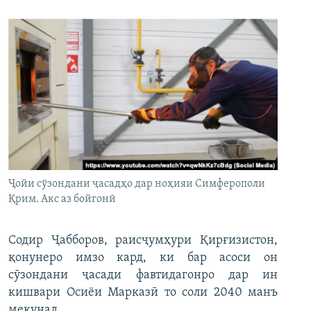
Ҷойи сӯзондани ҷасадҳо дар ноҳияи Симферополи
Қрим. Акс аз бойгонӣ
Содир Ҷабборов, раисҷумҳури Қирғизистон,
қонунеро имзо кард, ки бар асоси он
сӯзондани ҷасади фавтидагонро дар ин
кишвари Осиёи Марказӣ то соли 2040 манъ
мекунад.