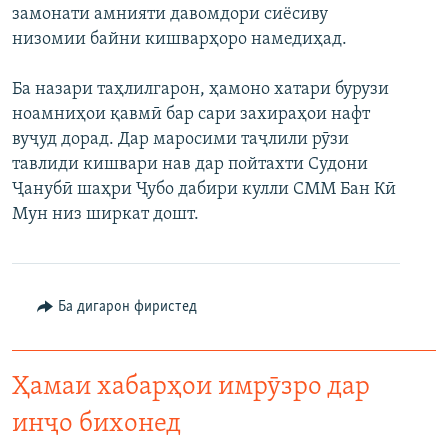
замонати амнияти давомдори сиёсиву
низомии байни кишварҳоро намедиҳад.
Ба назари таҳлилгарон, ҳамоно хатари бурузи
ноамниҳои қавмӣ бар сари захираҳои нафт
вуҷуд дорад. Дар маросими таҷлили рӯзи
тавлиди кишвари нав дар пойтахти Судони
Ҷанубӣ шаҳри Ҷубо дабири кулли СММ Бан Кӣ
Мун низ ширкат дошт.
Ба дигарон фиристед
Ҳамаи хабарҳои имрӯзро дар
инҷо бихонед