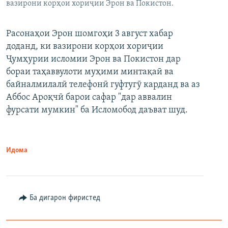
вазирони корҳои хориҷии Эрон ва Покистон.
Расонаҳои Эрон шомгоҳи 3 август хабар
доданд, ки вазирони корҳои хориҷии
Ҷумҳурии исломии Эрон ва Покистон дар
бораи таҳаввулоти муҳими минтақаӣ ва
байналмилалӣ телефонӣ гуфтугӯ карданд ва аз
Аббос Ароқчӣ барои сафар "дар аввалин
фурсати мумкин" ба Исломобод даъват шуд.
Идома
Ба дигарон фиристед