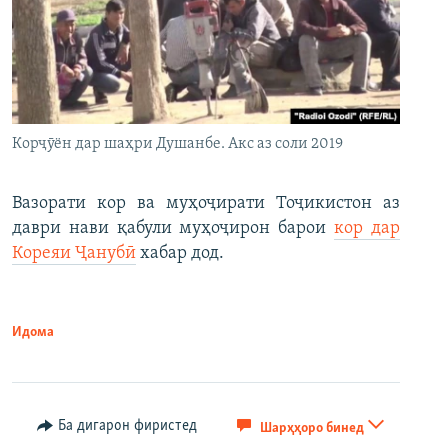
Корҷӯён дар шаҳри Душанбе. Акс аз соли 2019
Вазорати кор ва муҳоҷирати Тоҷикистон аз
даври нави қабули муҳоҷирон барои
кор дар
Кореяи Ҷанубӣ
хабар дод.
Идома
Ба дигарон фиристед
Шарҳҳоро бинед