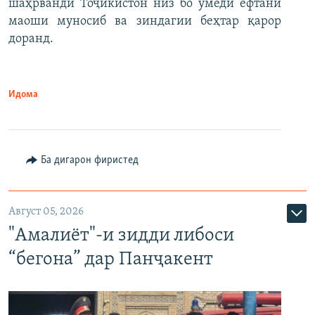
шаҳрванди Тоҷикистон низ бо умеди ёфтани
маоши муносиб ва зиндагии беҳтар қарор
доранд.
Идома
Ба дигарон фиристед
Август 05, 2026
"Амалиёт"-и зидди либоси
“бегона” дар Панҷакент