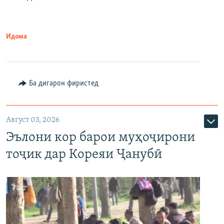
Идома
Ба дигарон фиристед
Август 03, 2026
Эълони кор барои муҳоҷирони
тоҷик дар Кореяи Ҷанубӣ