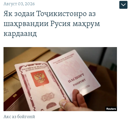
Август 03, 2026
Як зодаи Тоҷикистонро аз
шаҳрвандии Русия маҳрум
кардаанд
Акс аз бойгонӣ