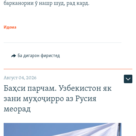
барканории ӯ нашр шуд, рад кард.
Идома
Ба дигарон фиристед
Август 04, 2026
Баҳси парчам. Узбекистон як
зани муҳоҷирро аз Русия
меорад