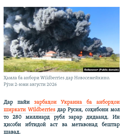
Ҳамла ба анбори Wildberries дар Новосемейкино.
Рӯзи 2-юми августи 2026
Дар пайи
зарбаҳои Украина ба анборҳои
ширкати Wildberries
дар Русия, соҳибони мол
то 280 миллиард рубл зарар дидаанд. Ин
ҳисоби ибтидоӣ аст ва метавонад бештар
шавад.