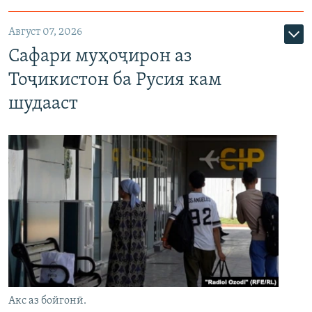
Август 07, 2026
Сафари муҳоҷирон аз
Тоҷикистон ба Русия кам
шудааст
Акс аз бойгонӣ.