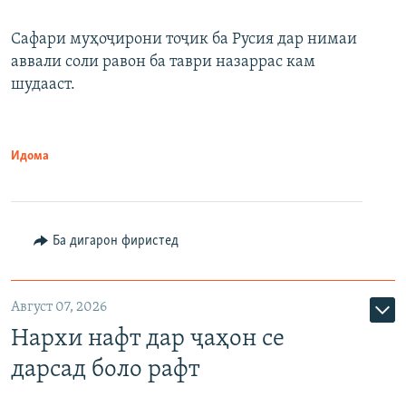
Сафари муҳоҷирони тоҷик ба Русия дар нимаи
аввали соли равон ба таври назаррас кам
шудааст.
Идома
Ба дигарон фиристед
Август 07, 2026
Нархи нафт дар ҷаҳон се
дарсад боло рафт