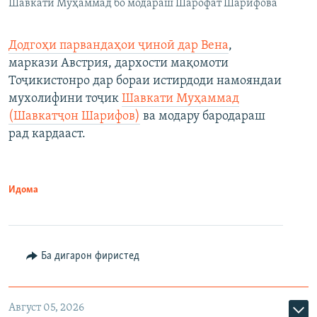
Шавкати Муҳаммад бо модараш Шарофат Шарифова
Додгоҳи парвандаҳои ҷиноӣ дар Вена
,
маркази Австрия, дархости мақомоти
Тоҷикистонро дар бораи истирдоди намояндаи
мухолифини тоҷик
Шавкати Муҳаммад
(Шавкатҷон Шарифов)
ва модару бародараш
рад кардааст.
Идома
Ба дигарон фиристед
Август 05, 2026