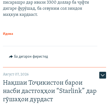
писарашро дар ивази 3300 доллар ба ҷуфти
дигаре фурӯшад, ба севуним сол зиндон
маҳкум кардааст.
Идома
Ба дигарон фиристед
Август 07, 2026
Нақшаи Тоҷикистон барои
насби дастгоҳҳои “Starlink” дар
гӯшаҳои дурдаст