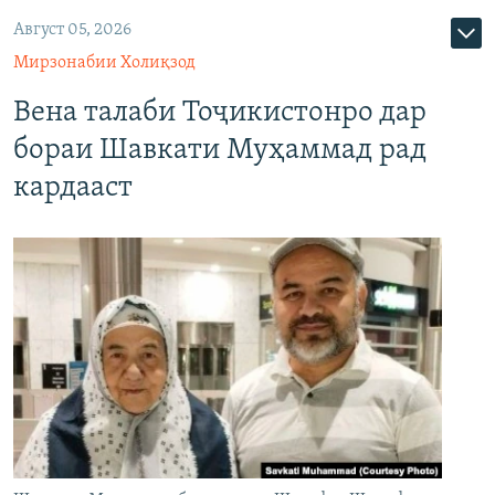
Август 05, 2026
Мирзонабии Холиқзод
Вена талаби Тоҷикистонро дар
бораи Шавкати Муҳаммад рад
кардааст