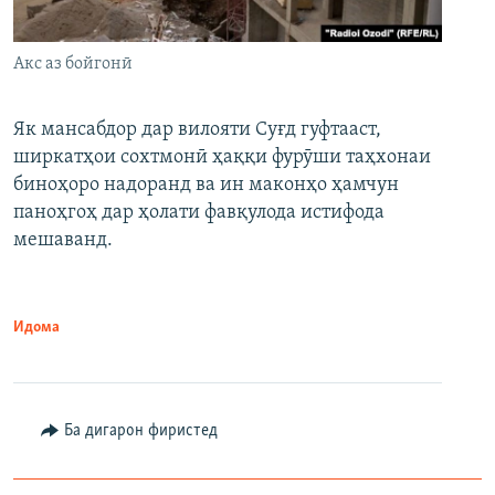
Акс аз бойгонӣ
Як мансабдор дар вилояти Суғд гуфтааст,
ширкатҳои сохтмонӣ ҳаққи фурӯши таҳхонаи
биноҳоро надоранд ва ин маконҳо ҳамчун
паноҳгоҳ дар ҳолати фавқулода истифода
мешаванд.
Идома
Ба дигарон фиристед