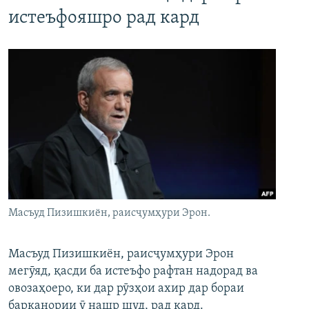
истеъфояшро рад кард
Масъуд Пизишкиён, раисҷумҳури Эрон.
Масъуд Пизишкиён, раисҷумҳури Эрон
мегӯяд, қасди ба истеъфо рафтан надорад ва
овозаҳоеро, ки дар рӯзҳои ахир дар бораи
барканории ӯ нашр шуд, рад кард.