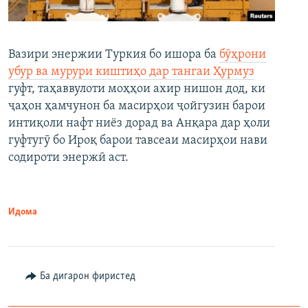
Вазири энержии Туркия бо ишора ба
бӯҳрони
убур ва мурури киштиҳо дар тангаи Ҳурмуз
гуфт, таҳаввулоти моҳҳои ахир нишон дод, ки
ҷаҳон ҳамчунон ба масирҳои ҷойгузин барои
интиқоли нафт ниёз дорад ва Анқара дар ҳоли
гуфтугӯ бо Ироқ барои тавсеаи масирҳои нави
содироти энержӣ аст.
Идома
Ба дигарон фиристед