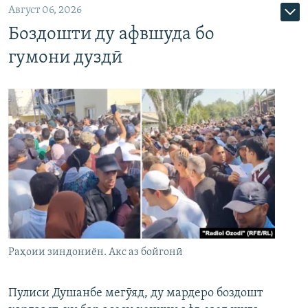
Август 06, 2026
Боздошти ду афвшуда бо
гумони дуздӣ
Раҳоии зиндониён. Акс аз бойгонӣ
Пулиси Душанбе мегӯяд, ду мардеро боздошт