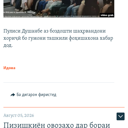
Пулиси Душанбе аз боздошти шаҳрвандони
хориҷӣ бо гумони ташкили фоҳишахона хабар
дод.
Идома
Ба дигарон фиристед
Август 05, 2026
Пизишкиён овозаҳо дар бораи