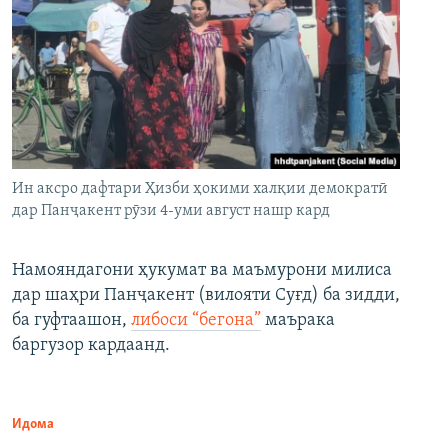
Ин аксро дафтари Ҳизби ҳокими халқии демократӣ
дар Панҷакент рӯзи 4-уми август нашр кард
Намояндагони ҳукумат ва маъмурони милиса
дар шаҳри Панҷакент (вилояти Суғд) ба зидди,
ба гуфтаашон,
либоси “бегона”
маърака
баргузор кардаанд.
Идома