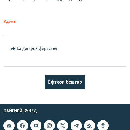
Идома
Ба дигарон фиристед
Ёфтҳои бештар
ПАЙГИРӢ КУНЕД