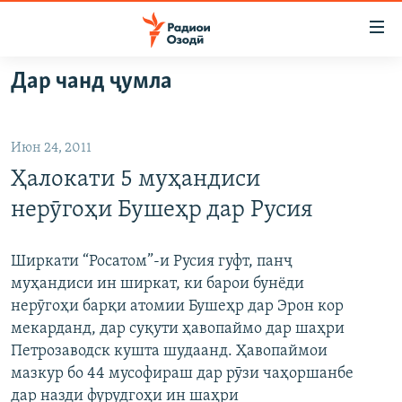
Пайвандҳои
дастрасӣ
Ҷаҳиш
Дар чанд ҷумла
ба
ГӮШАҲО
мояи
ГАПИ ОЗОД
СИЁСАТ
аслӣ
Июн 24, 2011
РӮЗГОРИ МУҲОҶИР
Ҷаҳиш
ИҚТИСОД
Ҳалокати 5 муҳандиси
ба
САЛОМ, ХОҲАР
ҶОМЕА
феҳристи
нерӯгоҳи Бушеҳр дар Русия
ТАҲҚИҚОТ
ҚАЗИЯИ "КРОКУС"
аслӣ
Ҷаҳиш
ҶАНГ ДАР УКРАИНА
ОСИЁИ МАРКАЗӢ
Ширкати “Росатом”-и Русия гуфт, панҷ
ба
муҳандиси ин ширкат, ки барои бунёди
НАЗАРИ МАРДУМ
ФАРҲАНГ
ҷустор
нерӯгоҳи барқи атомии Бушеҳр дар Эрон кор
ЧАНДРАСОНАӢ
МЕҲМОНИ ОЗОДӢ
БЛОГИСТОН
мекарданд, дар суқути ҳавопаймо дар шаҳри
Петрозаводск кушта шудаанд. Ҳавопаймои
РӮЙХАТҲО
ВАРЗИШ
ОЗОДӢ ОНЛАЙН
ВИДЕО
мазкур бо 44 мусофираш дар рӯзи чаҳоршанбе
КИТОБҲОИ ОЗОДӢ
НИГОРИСТОН
дар назди фурудгоҳи ин шаҳри