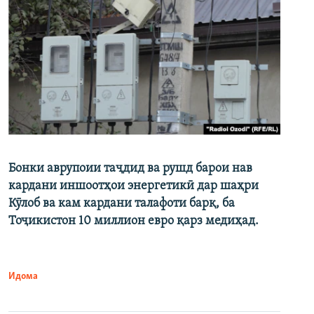
Бонки аврупоии таҷдид ва рушд барои нав
кардани иншоотҳои энергетикӣ дар шаҳри
Кӯлоб ва кам кардани талафоти барқ, ба
Тоҷикистон 10 миллион евро қарз медиҳад.
Идома