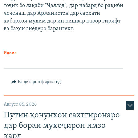
тоҷик бо лақаби "Ҷаллод", дар набард бо рақиби
480p
Auto
240p
360p
480p
чеченаш дар Арманистон дар сархати
720p
хабарҳои муҳим дар ин кишвар қарор гирифт
720p
1080p
ва баҳси зиёдеро барангехт.
1080p
Идома
Ба дигарон фиристед
Август 05, 2026
Путин қонунҳои сахтгиронаро
дар бораи муҳоҷирон имзо
кард