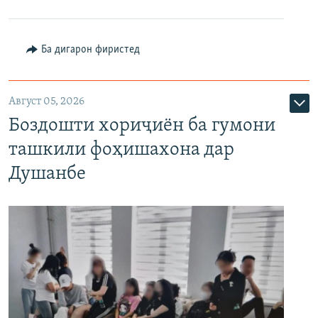
Ба дигарон фиристед
Август 05, 2026
Боздошти хориҷиён ба гумони
ташкили фоҳишахона дар
Душанбе