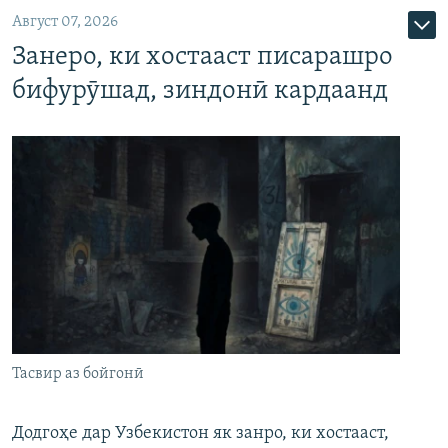
Август 07, 2026
Занеро, ки хостааст писарашро
бифурӯшад, зиндонӣ кардаанд
Тасвир аз бойгонӣ
Додгоҳе дар Узбекистон як занро, ки хостааст,