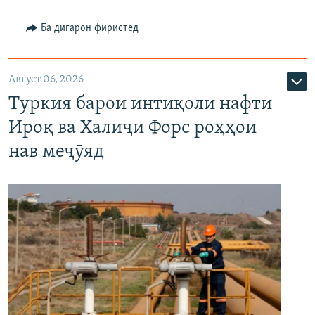
Ба дигарон фиристед
Август 06, 2026
Туркия барои интиқоли нафти
Ироқ ва Халиҷи Форс роҳҳои
нав меҷӯяд