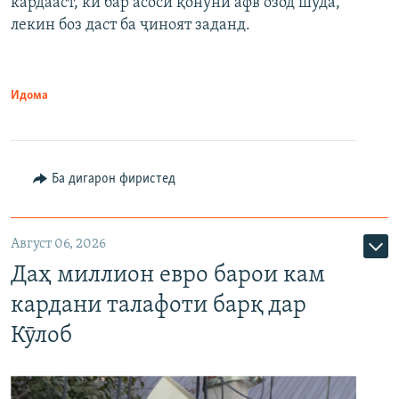
кардааст, ки бар асоси қонуни афв озод шуда,
лекин боз даст ба ҷиноят заданд.
Идома
Ба дигарон фиристед
Август 06, 2026
Даҳ миллион евро барои кам
кардани талафоти барқ дар
Кӯлоб