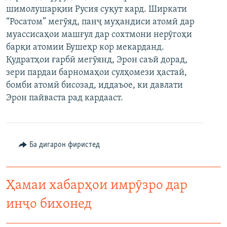
шимолушарқии Русия суқут кард. Ширкати
ГУЗОРИШҲОИ РАДИОӢ
Русский
“Росатом” мегӯяд, панҷ муҳандиси атомӣ дар
муассисаҳои машғул дар сохтмони нерӯгоҳи
ПАЙГИРӢ КУНЕД
барқи атомии Бушеҳр кор мекарданд.
Қудратҳои ғарбӣ мегӯянд, Эрон саъй дорад,
зери пардаи барномаҳои сулҳомези ҳастаӣ,
бомби атомӣ бисозад, иддаъое, ки давлати
Эрон пайваста рад кардааст.
Ҳамаи сомонаҳои RFE/RL
Ба дигарон фиристед
Ҳамаи хабарҳои имрӯзро дар
инҷо бихонед