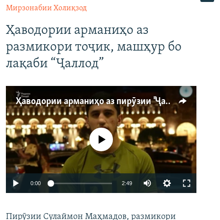
Мирзонабии Холиқзод
Ҳаводории арманиҳо аз
размикори тоҷик, машҳур бо
лақаби “Ҷаллод”
Ҳаводории арманиҳо аз пирӯзии "Ҷаллод"-и тоҷик
Феълан кор намекунад
Auto
0:00
2:49
240p
Пирӯзии Сулаймон Маҳмадов, размикори
360p