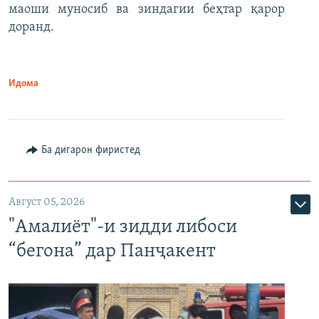
маоши муносиб ва зиндагии беҳтар қарор
доранд.
Идома
Ба дигарон фиристед
Август 05, 2026
"Амалиёт"-и зидди либоси
“бегона” дар Панҷакент