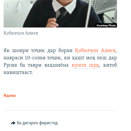
Қобилҷон Алиев
Як шоири тоҷик дар бораи
Қобилҷон Алиев
,
навраси 10-солаи тоҷик, ки ҳашт моҳ пеш дар
Русия ба таври ваҳшиёна
кушта шуд
, китоб
навиштааст.
Идома
Ба дигарон фиристед