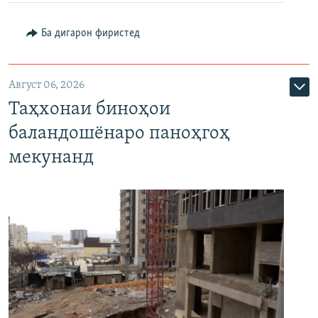
Ба дигарон фиристед
Август 06, 2026
Таҳхонаи биноҳои
баландошёнаро паноҳгоҳ
мекунанд