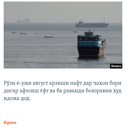
Рӯзи 6-уми август арзиши нафт дар ҷаҳон бори
дигар афзоиш ёфт ва ба раванди болоравии худ
идома дод.
Идома