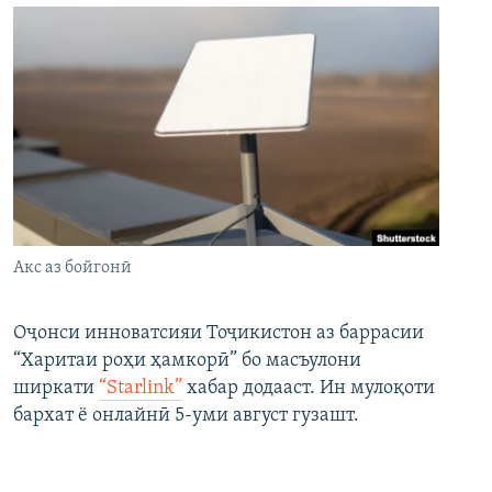
Акс аз бойгонӣ
Оҷонси инноватсияи Тоҷикистон аз баррасии
“Харитаи роҳи ҳамкорӣ” бо масъулони
ширкати
“Starlink”
хабар додааст. Ин мулоқоти
бархат ё онлайнӣ 5-уми август гузашт.