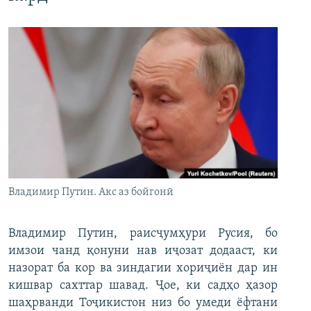
Владимир Путин. Акс аз бойгонӣ
Владимир Путин, раисҷумҳури Русия, бо
имзои чанд қонуни нав иҷозат додааст, ки
назорат ба кор ва зиндагии хориҷиён дар ин
кишвар сахттар шавад. Ҷое, ки садҳо ҳазор
шаҳрванди Тоҷикистон низ бо умеди ёфтани