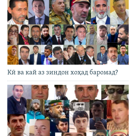
Кӣ ва кай аз зиндон хоҳад баромад?