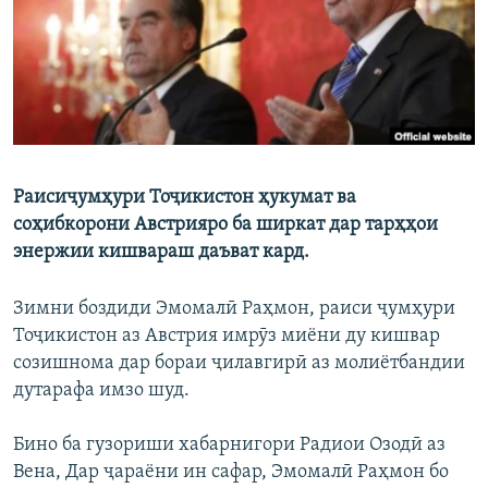
ГУЗОРИШҲОИ РАДИОӢ
Русский
ПАЙГИРӢ КУНЕД
Раисиҷумҳури Тоҷикистон ҳукумат ва
соҳибкорони Австрияро ба ширкат дар тарҳҳои
Ҳамаи сомонаҳои RFE/RL
энержии кишвараш даъват кард.
Зимни боздиди Эмомалӣ Раҳмон, раиси ҷумҳури
Тоҷикистон аз Австрия имрӯз миёни ду кишвар
созишнома дар бораи ҷилавгирӣ аз молиётбандии
дутарафа имзо шуд.
Бино ба гузориши хабарнигори Радиои Озодӣ аз
Вена, Дар ҷараёни ин сафар, Эмомалӣ Раҳмон бо