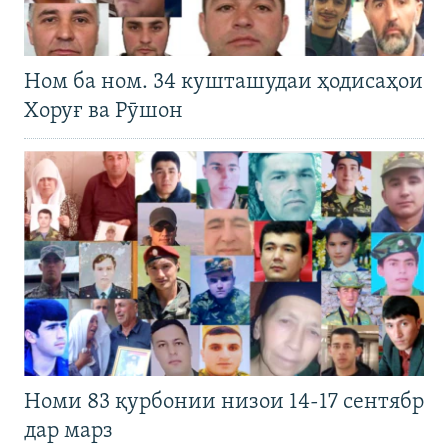
Ном ба ном. 34 кушташудаи ҳодисаҳои
Хоруғ ва Рӯшон
Номи 83 қурбонии низои 14-17 сентябр
дар марз