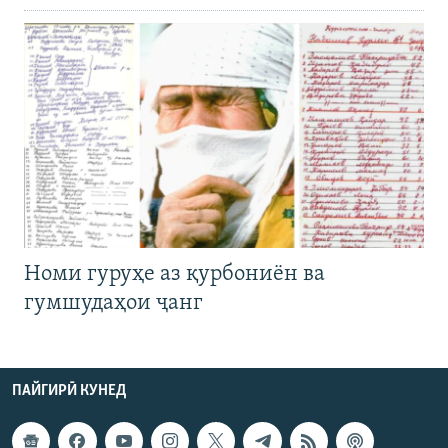
Номи гуруҳе аз қурбониён ва
гумшудаҳои ҷанг
ПАЙГИРӢ КУНЕД