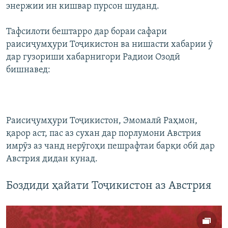
энержии ин кишвар пурсон шуданд.
Тафсилоти бештарро дар бораи сафари
раисиҷумҳури Тоҷикистон ва нишасти хабарии ӯ
дар гузориши хабарнигори Радиои Озодӣ
бишнавед:
Раисиҷумҳури Тоҷикистон, Эмомалӣ Раҳмон,
қарор аст, пас аз сухан дар порлумони Австрия
имрӯз аз чанд нерӯгоҳи пешрафтаи барқи обӣ дар
Австрия дидан кунад.
Боздиди ҳайати Тоҷикистон аз Австрия