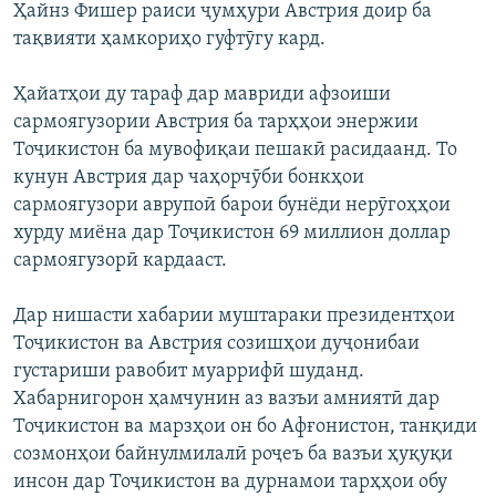
Ҳайнз Фишер раиси ҷумҳури Австрия доир ба
тақвияти ҳамкориҳо гуфтӯгу кард.
Ҳайатҳои ду тараф дар мавриди афзоиши
сармоягузории Австрия ба тарҳҳои энержии
Тоҷикистон ба мувофиқаи пешакӣ расидаанд. То
кунун Австрия дар чаҳорчӯби бонкҳои
сармоягузори аврупоӣ барои бунёди нерӯгоҳҳои
хурду миёна дар Тоҷикистон 69 миллион доллар
сармоягузорӣ кардааст.
Дар нишасти хабарии муштараки президентҳои
Тоҷикистон ва Австрия созишҳои дуҷонибаи
густариши равобит муаррифӣ шуданд.
Хабарнигорон ҳамчунин аз вазъи амниятӣ дар
Тоҷикистон ва марзҳои он бо Афғонистон, танқиди
созмонҳои байнулмилалӣ роҷеъ ба вазъи ҳуқуқи
инсон дар Тоҷикистон ва дурнамои тарҳҳои обу