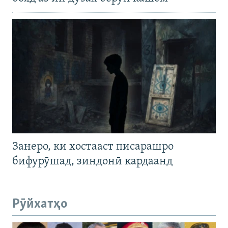
Занеро, ки хостааст писарашро
бифурӯшад, зиндонӣ кардаанд
Рӯйхатҳо