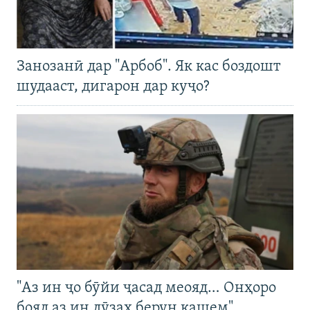
Занозанӣ дар "Арбоб". Як кас боздошт
шудааст, дигарон дар куҷо?
"Аз ин ҷо бӯйи ҷасад меояд… Онҳоро
бояд аз ин дӯзах берун кашем"