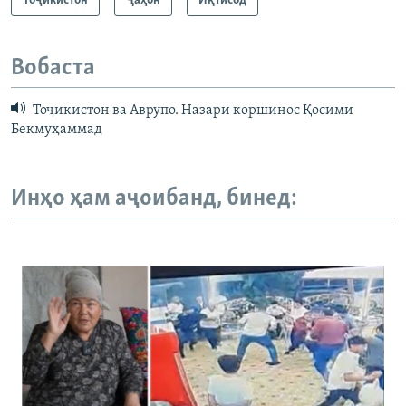
Тоҷикистон
Ҷаҳон
Иқтисод
Вобаста
Тоҷикистон ва Аврупо. Назари коршинос Қосими
Бекмуҳаммад
Инҳо ҳам аҷоибанд, бинед: