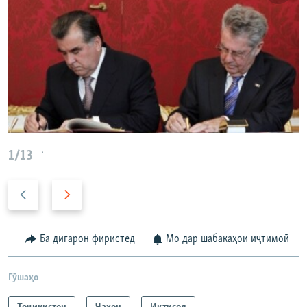
.
1/13
п
б
е
а
ш
ъ
и
д
Ба дигарон фиристед
Мо дар шабакаҳои иҷтимоӣ
н
ӣ
а
Гӯшаҳо