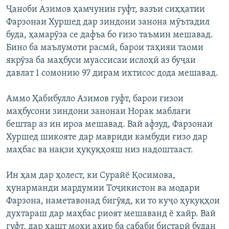
Ҷаноби Азимов ҳамчунин гуфт, вазъи сиҳҳатии
Фарзонаи Хуршед дар зиндони занона мӯътадил
буда, ҳамарӯза се дафъа бо ғизо таъмин мешавад.
Бино ба маълумоти расмӣ, барои таҳияи таоми
якрӯза ба маҳбуси муассисаи ислоҳӣ аз буҷаи
давлат 1 сомонию 97 дирам ихтисос дода мешавад.
Аммо Ҳабибулло Азимов гуфт, барои ғизои
маҳбусони зиндони занонаи Норак маблағи
бештар аз ин ироа мешавад. Вай афзуд, Фарзонаи
Хуршед шикояте дар мавриди камбуди ғизо дар
маҳбас ва нақзи ҳуқуқҳояш низ надоштааст.
Ин ҳам дар ҳолест, ки Сурайё Қосимова,
ҳунарманди мардумии Тоҷикистон ва модари
Фарзона, наметавонад бигӯяд, ки то куҷо ҳуқуқҳои
духтараш дар маҳбас риоят мешаванд ё хайр. Вай
гуфт, дар ҳашт моҳи ахир ба сабаби бистарӣ будан