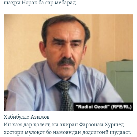
шаҳри Норак ба сар мебарад.
Ҳабибулло Азимов
Ин ҳам дар ҳолест, ки ахиран Фарзонаи Хуршед
хостори мулоқот бо намояндаи додситонӣ шудааст.