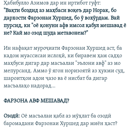
Ҳабибулло Азимов дар ин иртибот гуфт:
"Вақти боздид аз маҳбаси воқеъ дар Норак, бо
дархости Фарзонаи Хуршед, бо ӯ вохӯрдам. Вай
пурсид, ки "оё қонуни афв имсол қабул мешавад ё
не? Кай мо озод шуда метавонем?"
Ин нафақат муроҷиати Фарзонаи Хуршед аст, ба
кадом муассисаи ислоҳӣ, ки биравем ҳам садҳо
маҳбуси дигар дар масъалаи "эълони авф" аз мо
мепурсанд. Аммо ӯ ягон норизоятӣ аз ҳукми суд,
шароитҳои адои ҷазо ва ё нисбат ба дигар
масъалаҳо надорад…
ФАРЗОНА АВФ МЕШАВАД?
Озодӣ:
Оё масъалаи қабл аз мӯҳлат ба озодӣ
баромадани Фарзонаи Хуршед дар миён ҳаст?