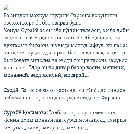
Ба зиндон маҳкум шудани Фарзона вокуниши
овозхонҳоро ба бор оварда буд...
Хонум Сурайё аз он сӯи гӯшии телефон, ки ба ҷойи
садои занги муқаррарӣ оҳанги зебое дар иҷрои
духтараш Фарзона шунида мешуд, афзуд, ки пас аз
зиндонӣ шудан духтараш беш аз ҳар вақти дигар
ба ибодату мутолиа ва эҷоди шеъру тарона сарукор
доштааст:
"Дар он ҷо дигар бекор ҳастӣ, мешинӣ,
менависӣ, эҷод мекунӣ, месароӣ…"
Озодӣ:
Баъзе овозаҳо ҳастанд, ки гӯиё дар зиндон
албоми навашро омода карда истодааст Фарзона…
Сурайё Қосимова: "
Албомашро-ку намедонам.
Лекин доим менависад, суруд менависад, тамрин
мекунад, тайёр мекунад, мехонад."