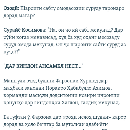
Озодӣ:
Шароити сабту омодасозии суруду таронаро
дорад магар?
Сурайё Қосимова: "
На, он ҷо кӣ сабт мекунад? Дар
рӯйи коғаз менависад, худ ба худ оҳанг месозаду
суруд омода мекунад. Он ҷо шароити сабти суруд аз
куҷо?!"
"ДАР ЗИНДОН АНСАМБЛ НЕСТ..."
Машғули эҷод будани Фарзонаи Хуршед дар
маҳбаси занонаи Норакро Ҳабибулло Азимов,
корманди масъули додситонии нозири иҷроиши
қонунҳо дар зиндонҳои Хатлон, тасдиқ мекунад.
Ба гуфтаи ӯ, Фарзона дар «роҳи ислоҳ шудан» қарор
дорад ва ҳоло бештар ба мутолиаи адабиёти