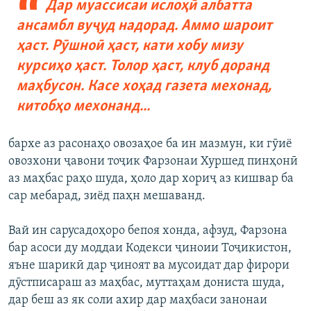
Дар муассисаи ислоҳӣ албатта
ансамбл вуҷуд надорад. Аммо шароит
ҳаст. Рӯшноӣ ҳаст, кати хобу мизу
курсиҳо ҳаст. Толор ҳаст, клуб доранд
маҳбусон. Касе хоҳад газета мехонад,
китобҳо мехонанд...
бархе аз расонаҳо овозаҳое ба ин мазмун, ки гӯиё
овозхони ҷавони тоҷик Фарзонаи Хуршед пинҳонӣ
аз маҳбас раҳо шуда, ҳоло дар хориҷ аз кишвар ба
сар мебарад, зиёд паҳн мешаванд.
Вай ин сарусадоҳоро бепоя хонда, афзуд, Фарзона
бар асоси ду моддаи Кодекси ҷиноии Тоҷикистон,
яъне шарикӣ дар ҷиноят ва мусоидат дар фирори
дӯстписараш аз маҳбас, муттаҳам дониста шуда,
дар беш аз як соли ахир дар маҳбаси занонаи