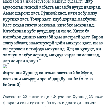
мазҳабӣ ва намозгузорӣ машғул будааст:
"Дар
муассисаи ислоҳӣ албатта ансамбл вуҷуд надорад.
Аммо шароит ҳаст. Рӯшноӣ ҳаст, кати хобу мизу
курсиҳо ҳаст. Толор ҳаст, клуб доранд маҳбусон.
Касе хоҳад газета мехонад, китобҳо мехонанд.
Китобхонаи хубе вуҷуд дорад он ҷо. Ҳатто ба
китобҳои динию мазҳабӣ ҳам дастрасӣ ҳаст. Барои
тоату ибодат, намозгузорӣ ҷойи махсусе ҳаст, ки аз
он фаровон истифода мекунанд. Ҳеҷ як ҳуқуқе, ки
ҳамчун маҳбус доранд, маҳдуд карда намешавад,
дар доираи қонун."
Фарзонаи Хуршед ҳангоми овозхонӣ бо Муин,
овозхони маъруфи эронӣ дар Душанбе (Акс аз
бойгонӣ)
Овозхони 22-солаи тоҷик Фарзонаи Хуршед 23-юми
феврали соли гузашта бо ҳукми додгоҳи ноҳияи