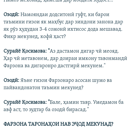
Намоз мехонад, ҳамеша дар ибодати Худост…"
Озодӣ:
Намояндаи додситонӣ гуфт, ки барои
таъмини ғизои як маҳбус дар зиндони занона дар
як рӯз ҳудудан 3-4 сомонӣ ихтисос дода мешавад.
Фикр мекунед, кофӣ ҳаст?
Сурайё Қосимова: "
Аз дастамон дигар чӣ меояд.
Ҳар чӣ метавонем, дар доираи имкону тавонмандӣ
Фарзона ва дигаронро дастгирӣ мекунем."
Озодӣ:
Яъне ғизои Фарзонаро асосан шумо ва
пайвандонатон таъмин мекунед?
Сурайё Қосимова: "
Бале, ҳамин тавр. Умедамон ба
авф аст, то зудтар ба озодӣ бирасад."
ФАРЗОНА ТАРОНАҲОИ НАВ ЭҶОД МЕКУНАД?