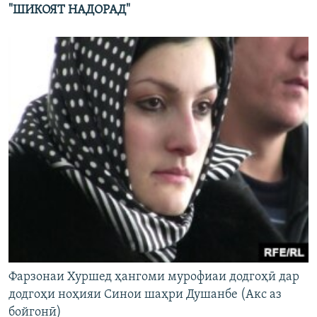
"ШИКОЯТ НАДОРАД"
Фарзонаи Хуршед ҳангоми мурофиаи додгоҳӣ дар
додгоҳи ноҳияи Синои шаҳри Душанбе (Акс аз
бойгонӣ)