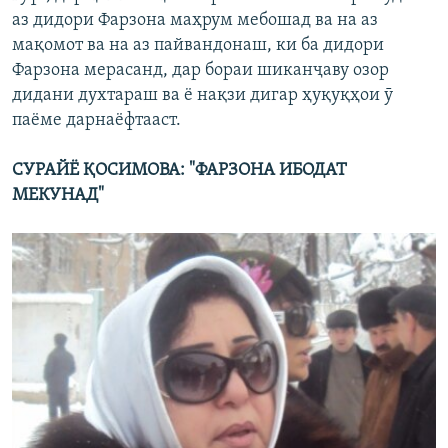
аз дидори Фарзона маҳрум мебошад ва на аз
мақомот ва на аз пайвандонаш, ки ба дидори
Фарзона мерасанд, дар бораи шиканҷаву озор
дидани духтараш ва ё нақзи дигар ҳуқуқҳои ӯ
паёме дарнаёфтааст.
СУРАЙЁ ҚОСИМОВА: "ФАРЗОНА ИБОДАТ
МЕКУНАД"