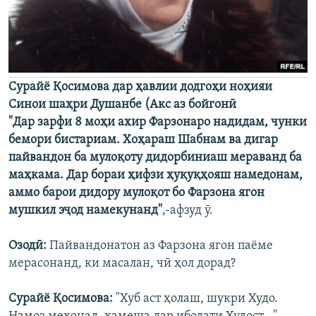
Cурайё Қосимова дар ҳавлии додгоҳи ноҳияи
Синои шаҳри Душанбе (Акс аз бойгонӣ
"Дар зарфи 8 моҳи ахир Фарзонаро надидам, чунки
бемори бистариам. Хоҳараш Шабнам ва дигар
пайвандон ба мулоқоту дидорбиниаш мераванд ба
маҳкама. Дар бораи ҳифзи ҳуқуқҳояш намедонам,
аммо барои дидору мулоқот бо Фарзона ягон
мушкил эҷод намекунанд"
,-афзуд ӯ.
Озодӣ:
Пайвандонатон аз Фарзона ягон паёме
мерасонанд, ки масалан, чӣ ҳол дорад?
Сурайё Қосимова:
"Хуб аст ҳолаш, шукри Худо.