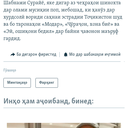
Шабнами Сурайё, яке дигар аз чеҳраҳои шинохта
дар олами мусиқии поп, мебошад, ки ҳанӯз дар
хурдсолӣ вориди саҳнаи эстрадии Тоҷикистон шуд
ва бо таронаҳои «Модар», «Ҷӯраҷон, хона биё» ва
«Эй, ошиқони бедил» дар байни ҷавонон маъруф
гардид.
Ба дигарон фиристед
Мо дар шабакаҳои иҷтимоӣ
Гӯшаҳо
Минтақаҳо
Фарҳанг
Инҳо ҳам аҷоибанд, бинед: