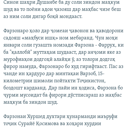
Синои шаҳри Душанбе ба ду соли зиндон маҳкум
шуд ва то поёни адои ҷазояш дар маҳбас чизе беш
аз ним соли дигар боқӣ мондааст.
Фарзонаро ҳоло дар ҷомеаи ҷавонон ва ҳаводорони
садояш «маҳбуси ишқ» ном мебаранд. Чун моҳи
январи соли гузашта номзади Фарзона - Фаррух, ки
ба "қаллобӣ" муттаҳам шудааст, дар анҷоми яке аз
мурофиаҳои додгоҳӣ алайҳи ӯ, аз толори додгоҳ
фирор намуда, Фарзонаро бо худ гирифтааст. Пас аз
чанде ин ҳардуро дар минтақаи Варзоб, 15-
километрии шимоли пойтахти Тоҷикистон,
боздошт кардаанд. Дар пайи ин ҳодиса, Фарзона бо
ҷурми мусоидат ба фирори дӯстписараш аз маҳбас
маҳкум ба зиндон шуд.
Фарзонаи Хуршед духтари ҳунарманди маъруфи
тоҷик Сурайё Қосимова ва хоҳари хурдии