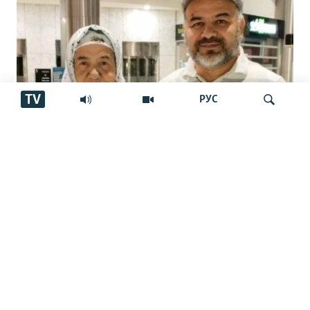
TV
РУС
Вена талаби Тоҷикистонро дар бораи
Ҷустуҷӯ
Шавкати Муҳаммад рад кардааст