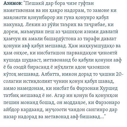
Азимов:
"Пешакӣ дар бора чизе гуфтан
наметавонам ва ин ҳақро надорам, то замоне ки
мақомоти қонунбарор ин гуна қонунро қабул
накунад. Лекин аз рӯйи таърих ва таҷрибае, ки
дорем, маъмулан пеш аз ҷашнҳои азими давлатӣ
ҳамчун як амали башардӯстона аз тарафи давлат
қонуни авф қабул мешавад. Ҳам маҳкумшудаҳо ва
ҳам онҳое, ки нисбаташон парвандаҳои ҷиноятӣ
кушода шудааст, метавонанд бо қабули қонуни авф
ё ба озодӣ бирасанд ё мӯҳлати адои ҷазояшон
кӯтоҳ мешавад. Албатта, имкон дорад то ҷашни 20-
солагии истиқлолият чунин қонун қабул шавад,
аммо намедонам, ки нисбат ба Фарзонаи Хуршед
татбиқ мешавад ё не. Агар ин қонун ба қонунҳои
пешин монанд бошад, он моддаҳое, ки Фарзонаро
айбдор кардаанд, муҷозоти чандон сангинро дар
назар надорад ва метавонад авф бишавад…"