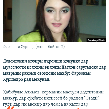
ГУЗОРИШҲОИ РАДИОӢ
Русский
ПАЙГИРӢ КУНЕД
Фарзонаи Хуршед (Акс аз бойгонӢ)
Ҳамаи сомонаҳои RFE/RL
Додситонии нозири иҷроиши қонунҳо дар
муассисоти ислоҳии вилояти Хатлон сарусадоҳо дар
мавриди раҳоии овозхони маҳбус Фарзонаи
Хуршедро рад мекунад.
Ҳабибулло Азимов, корманди масъули додситонии
мазкур, дар сӯҳбати ихтисосӣ бо радиои "Озодӣ"
гуфт, дар ин авохир дар ҷомеа ва ҳатто дар