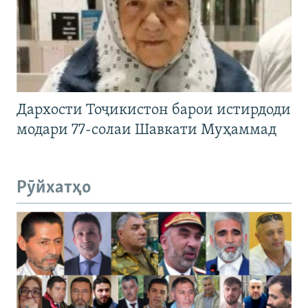
Дархости Тоҷикистон барои истирдоди
модари 77-солаи Шавкати Муҳаммад
Рӯйхатҳо