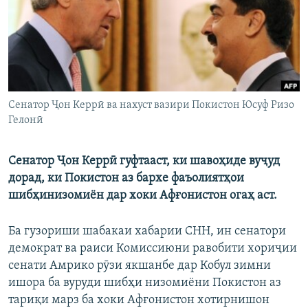
ГУЗОРИШҲОИ РАДИОӢ
Русский
ПАЙГИРӢ КУНЕД
Cенатор Ҷон Керрӣ ва нахуст вазири Покистон Юсуф Ризо
Гелонӣ
Ҳамаи сомонаҳои RFE/RL
Cенатор Ҷон Керрӣ гуфтааст, ки шавоҳиде вуҷуд
дорад, ки Покистон аз бархе фаъолиятҳои
шибҳинизомиён дар хоки Афғонистон огаҳ аст.
Ба гузориши шабакаи хабарии СНН, ин сенатори
демократ ва раиси Комиссиюни равобити хориҷии
сенати Амрико рӯзи якшанбе дар Кобул зимни
ишора ба вуруди шибҳи низомиёни Покистон аз
тариқи марз ба хоки Афғонистон хотирнишон