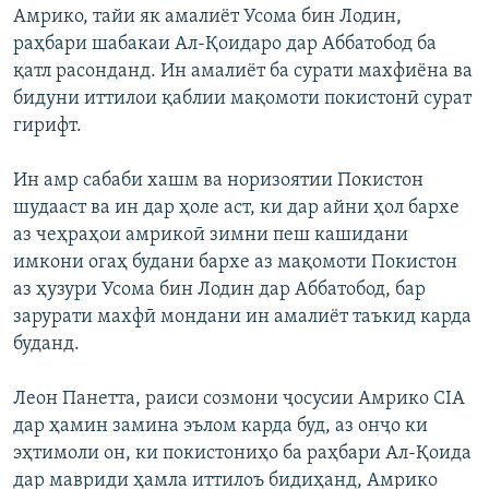
Амрико, тайи як амалиёт Усома бин Лодин,
раҳбари шабакаи Ал-Қоидаро дар Аббатобод ба
қатл расонданд. Ин амалиёт ба сурати махфиёна ва
бидуни иттилои қаблии мақомоти покистонӣ сурат
гирифт.
Ин амр сабаби хашм ва норизоятии Покистон
шудааст ва ин дар ҳоле аст, ки дар айни ҳол бархе
аз чеҳраҳои амрикоӣ зимни пеш кашидани
имкони огаҳ будани бархе аз мақомоти Покистон
аз ҳузури Усома бин Лодин дар Аббатобод, бар
зарурати махфӣ мондани ин амалиёт таъкид карда
буданд.
Леон Панетта, раиси созмони ҷосусии Амрико СIA
дар ҳамин замина эълом карда буд, аз онҷо ки
эҳтимоли он, ки покистониҳо ба раҳбари Ал-Қоида
дар мавриди ҳамла иттилоъ бидиҳанд, Амрико