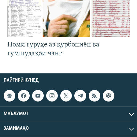
Номи гуруҳе аз қурбониён ва
гумшудаҳои ҷанг
ПАЙГИРӢ КУНЕД
МАЪЛУМОТ
ЗАМИМАҲО