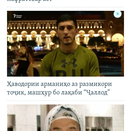
Ҳаводории арманиҳо аз размикори
тоҷик, машҳур бо лақаби “Ҷаллод”