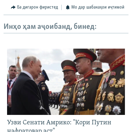
Ба дигарон фиристед
Мо дар шабакаҳои иҷтимоӣ
Инҳо ҳам аҷоибанд, бинед:
Узви Сенати Амрико: "Кори Путин
нафратовар аст"