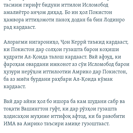
тасмим гирифт бидуни иттилои Исломобод
амалиётро анҷом диҳад. Бо ин ҳол Покистон
ҳамвора иттиҳомоти паноҳ додан ба бин Лодинро
рад кардааст.
Алорағми нигарониҳо, Ҷон Керрӣ таъкид кардааст,
ки Покистон дар солҳои гузашта барои коҳиши
қудрати Ал-Қоида талош кардааст. Вай афзуд, ки
фароҳам овардани имконот аз сӯи Исломобод барои
ҳузури нерӯҳои иттилоотии Амрико дар Покистон,
ба аз миён бурдани раҳбари Ал-Қоида кӯмак
кардааст.
Вай дар айни ҳол бо ишора ба кам шудани сабр ва
тоқати Вашингтон гуфт, ки дар рӯзҳои гузашта
ҳодисаҳои муҳиме иттифоқ афтод, ки ба равобити
ИМА ва Амрико таъсири амиқе гузоштааст.