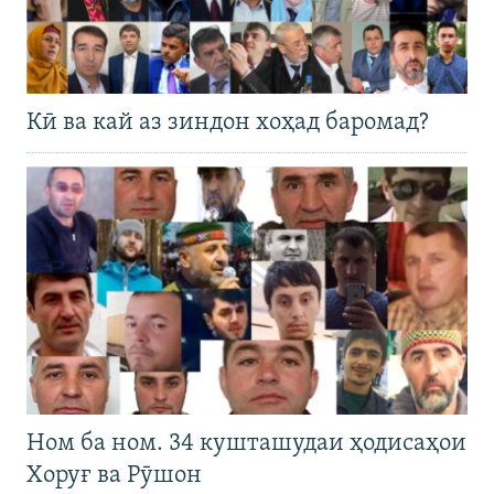
Кӣ ва кай аз зиндон хоҳад баромад?
Ном ба ном. 34 кушташудаи ҳодисаҳои
Хоруғ ва Рӯшон