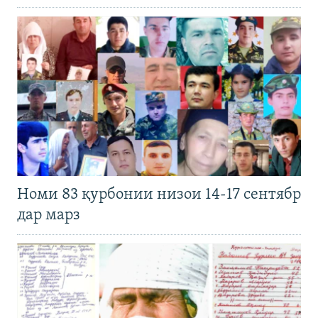
Номи 83 қурбонии низои 14-17 сентябр
дар марз