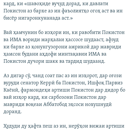
кард, ки «шавоҳиде вуҷуд дорад, ки давлати
Покистон аз бархе аз ин фаъолиятҳо огоҳ аст ва ин
бисёр нигаронкунанада аст.»
Вай ҳамчунин бо изҳори ин, ки равобити Покистон
ва ИМА вориди марҳалаи ҳассосе шудааст, афзуд
ки бархе аз қонунгузорони амрикоӣ дар мавриди
ҳамсон будани аҳдофи минтақавии ИМА ва
Покистон дучори шакк ва тардид шудаанд.
Аз дигар сӯ, чанд соат пас аз ин изҳорот, дар оғози
вуруди сенатор Керрӣ ба Покистон, Ишфоқ Парвиз
Каёнӣ, фармондеҳи артиши Покистон дар дидор бо
вай изҳор кард, ки сарбозони Покистон дар
мавриди воқеаи Аббатобод эҳсоси нохушнудӣ
доранд.
Ҳудуди ду ҳафта пеш аз ин, нерӯҳои вижаи артиши