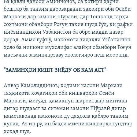
Ба қавли ҷаноби Аминҷонов, ба хотири ҳарчӣ
бештар ба танзим даровардани захоири оби Осиёи
Марказӣ дар замони Шӯравӣ, дар Тошканд тарҳи
сохтмони обанбори Роғун таҳия шуда буд, ки рафъи
ниёзмандиҳои Узбакистон ба обро мадди назар
дорад. Аммо гуфт ӯ, мақомоти зидахли Узбакистон
ҳоло ба нишони мухолифат алайҳи обанбори Роғун
масъалаи заминларзаву экологияро пеш меоранд.
"ЗАМИНҲОИ КИШТ ЗИЁДУ ОБ КАМ АСТ"
Анвар Камолиддинов, ходими калони Маркази
таҳқиқоти хоҷагиҳои оби кишварҳои Осиёи
Марказӣ, мегӯяд, ҳамакнун шароит дар минтақа
дигар шудааст ва ситемаи замони Шӯравӣ дигар
наметавонад имконоти ду даҳсола қаблро танзим
кунад. Аз ин рӯ, ин баҳси миёни кишварҳо тундтар
хоҳад шуд.