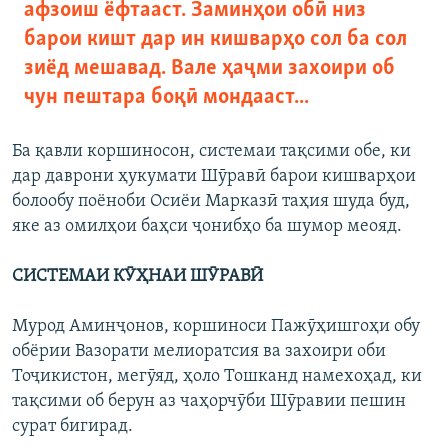
афзоиш ёфтааст. Заминҳои обӣ низ
барои кишт дар ин кишварҳо сол ба сол
зиёд мешавад. Вале ҳаҷми захоири об
чун пештара боқӣ мондааст...
Ба қавли коршиносон, системаи тақсими обе, ки
дар даврони ҳукумати Шӯравӣ барои кишварҳои
болообу поёноби Осиёи Марказӣ таҳия шуда буд,
яке аз омилҳои баҳси ҷонибҳо ба шумор меояд.
СИСТЕМАИ КӮҲНАИ ШӮРАВӢ
Мурод Аминҷонов, коршиноси Пажӯҳишгоҳи обу
обёрии Вазорати мелиоратсия ва захоири оби
Тоҷикистон, мегӯяд, ҳоло Тошканд намехоҳад, ки
тақсими об берун аз чаҳорчӯби Шӯравии пешин
сурат бигирад.