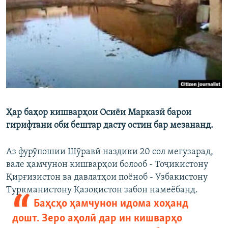
ГУЗОРИШҲОИ РАДИОӢ
Русский
ПАЙГИРӢ КУНЕД
Ҳар баҳор кишварҳои Осиёи Марказӣ барои
Ҳамаи сомонаҳои RFE/RL
гирифтани оби бештар дасту остин бар мезананд.
Аз фурӯпошии Шӯравӣ наздики 20 сол мегузарад,
вале ҳамчунон кишварҳои болооб - Тоҷикистону
Қирғизистон ва давлатҳои поёноб - Узбакистону
Туркманистону Қазоқистон забон намеёбанд.
Баҳсҳо ҳамчунон идома хоҳанд
дошт. Зеро аҳолӣ дар ин кишварҳо