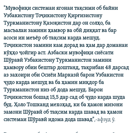
"Мувофиқи системаи ягонаи тақсими об байни
Узбакистону Тоҷикистону Қирғизистону
Туркманистону Қазоқистон дар он солҳо, ба
масъалаи замини ҳамвор ва обӣ диққат ва бар
асоси ин меъёр об тақсим карда мешуд.
Тоҷикистон замини кам дорад ва ҳам дар доманаи
кӯҳҳо ҷойгир аст. Азбаски мувофиқи сиёсати
Шӯравӣ Узбакистону Туркманистон замини
ҳамвору обии бештар доштанд, тақрибан 48 дарсад
аз захоири оби Осиёи Марказӣ барои Узбакистон
ҷудо карда мешуд ва ба ҳамин миқдор ба
Туркманистон низ об дода мешуд. Барои
Тоҷикистон бошад 15,5 дар сад об ҷудо карда шуда
буд. Ҳоло Тошканд мехоҳад, ки ба ҳамон мизони
замони Шӯравӣ об тақсим карда шавад ва ҳамон
системаи Шӯравӣ идома дода шавад"
,-афзуд ӯ.