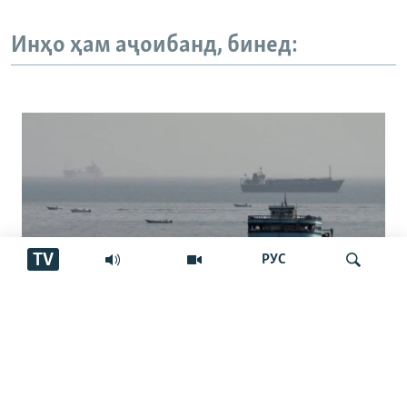
Инҳо ҳам аҷоибанд, бинед:
TV
РУС
Нархи нафт се дарсад боло рафт
Ҷустуҷӯ