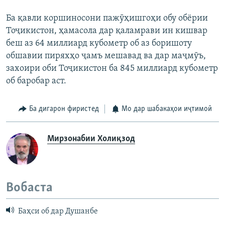
Ба қавли коршиносони пажӯҳишгоҳи обу обёрии
Тоҷикистон, ҳамасола дар қаламрави ин кишвар
беш аз 64 миллиард кубометр об аз боришоту
обшавии пиряхҳо ҷамъ мешавад ва дар маҷмӯъ,
захоири оби Тоҷикистон ба 845 миллиард кубометр
об баробар аст.
Ба дигарон фиристед
Мо дар шабакаҳои иҷтимоӣ
Мирзонабии Холиқзод
Вобаста
Баҳси об дар Душанбе