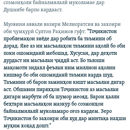
созмонҳоли байналмилалӣ муколамае дар
Душанбе барпо кардааст.
Муовини аввали вазири Мелиоратсия ва захоири
оби ҷумҳурӣ Султон Раҳимов гуфт:
"Тоҷикистон
проблемаҳои зиёде дар робита ба таъмини об
дорад. Яке аз ин масъалаҳои таъмини аҳолӣ бо оби
поки ошомиданӣ мебошад. Хусусан, дар деҳоти
дурдаст ин масъалаи ҷиддӣ аст. Бо талоши
мақомоти зидахл феълан ним миллион аҳолии
кишвар бо оби ошомиданӣ таъмин карда шуд.
Таъмини об барои заминҳои кишт масъалаи дигар
аст. Обшавии пиряхҳои Тоҷикистон аз масъалаи
дигари марбути об ба шумор меояд. Барои ҳалли
беҳтари масъалаҳои мазкур бо созмонҳои
байналмилалӣ муколамаро оғоз кардем. Зеро
Тоҷикистон бо захоири оби худ дар минтақа наҳши
муҳим хоҳад дошт."