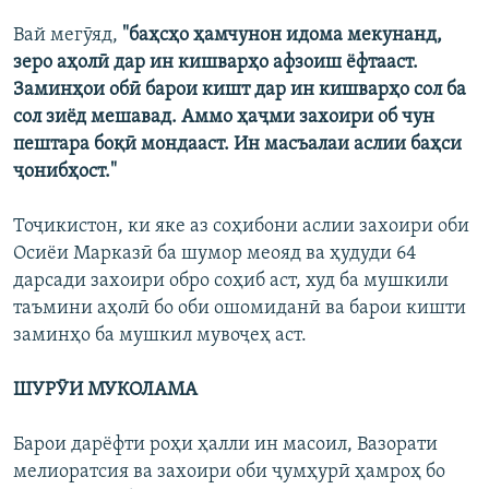
Вай мегӯяд,
"баҳсҳо ҳамчунон идома мекунанд,
зеро аҳолӣ дар ин кишварҳо афзоиш ёфтааст.
Заминҳои обӣ барои кишт дар ин кишварҳо сол ба
сол зиёд мешавад. Аммо ҳаҷми захоири об чун
пештара боқӣ мондааст. Ин масъалаи аслии баҳси
ҷонибҳост."
Тоҷикистон, ки яке аз соҳибони аслии захоири оби
Осиёи Марказӣ ба шумор меояд ва ҳудуди 64
дарсади захоири обро соҳиб аст, худ ба мушкили
таъмини аҳолӣ бо оби ошомиданӣ ва барои кишти
заминҳо ба мушкил мувоҷеҳ аст.
ШУРӮИ МУКОЛАМА
Барои дарёфти роҳи ҳалли ин масоил, Вазорати
мелиоратсия ва захоири оби ҷумҳурӣ ҳамроҳ бо