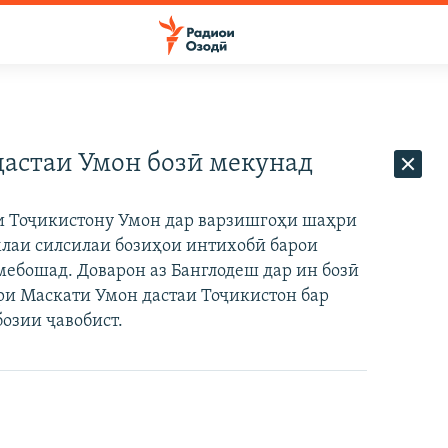
дастаи Умон бозӣ мекунад
и Тоҷикистону Умон дар варзишгоҳи шаҳри
млаи силсилаи бозиҳои интихобӣ барои
мебошад. Доварон аз Банглодеш дар ин бозӣ
ри Маскати Умон дастаи Тоҷикистон бар
бозии ҷавобист.