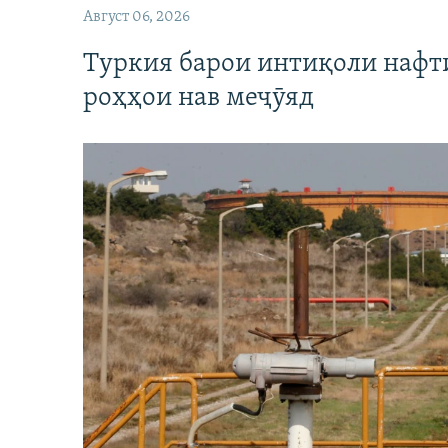
Август 06, 2026
Туркия барои интиқоли нафт
роҳҳои нав меҷӯяд