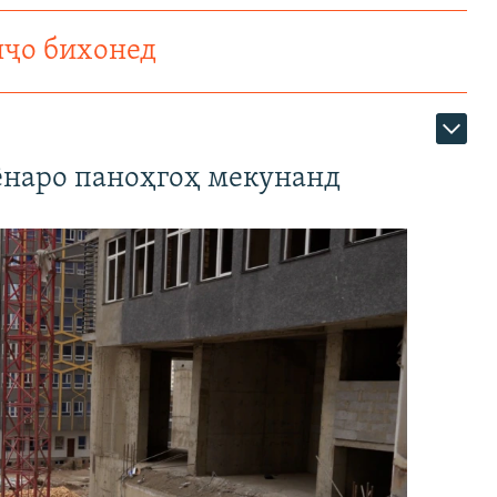
нҷо бихонед
наро паноҳгоҳ мекунанд