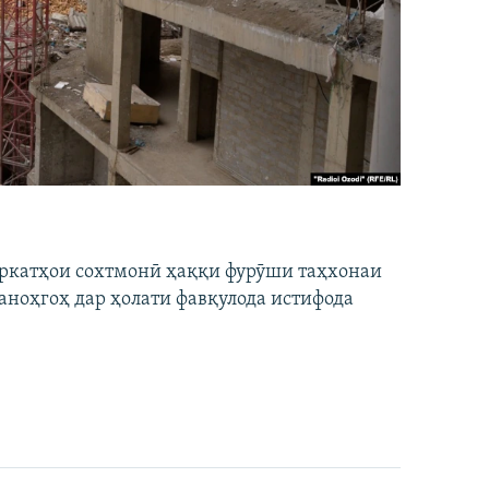
ширкатҳои сохтмонӣ ҳаққи фурӯши таҳхонаи
аноҳгоҳ дар ҳолати фавқулода истифода