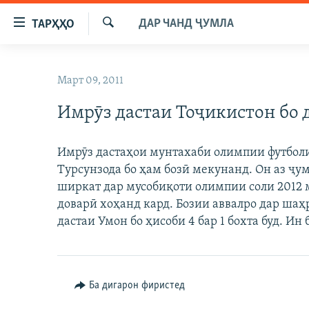
Пайвандҳои
ДАР ЧАНД ҶУМЛА
ТАРҲҲО
дастрасӣ
Ҷустуҷӯ
Ҷаҳиш
ГӮШАҲО
ба
Март 09, 2011
ГАПИ ОЗОД
СИЁСАТ
мояи
аслӣ
Имрӯз дастаи Тоҷикистон бо 
РӮЗГОРИ МУҲОҶИР
ИҚТИСОД
Ҷаҳиш
САЛОМ, ХОҲАР
ҶОМЕА
ба
Имрӯз дастаҳои мунтахаби олимпии футбол
феҳристи
ТАҲҚИҚОТ
ҚАЗИЯИ "КРОКУС"
Турсунзода бо ҳам бозӣ мекунанд. Он аз ҷу
аслӣ
ҶАНГ ДАР УКРАИНА
ширкат дар мусобиқоти олимпии соли 2012 
ОСИЁИ МАРКАЗӢ
Ҷаҳиш
доварӣ хоҳанд кард. Бозии аввалро дар шаҳ
ба
НАЗАРИ МАРДУМ
ФАРҲАНГ
дастаи Умон бо ҳисоби 4 бар 1 бохта буд. Ин 
ҷустор
ЧАНДРАСОНАӢ
МЕҲМОНИ ОЗОДӢ
БЛОГИСТОН
РӮЙХАТҲО
ВАРЗИШ
ОЗОДӢ ОНЛАЙН
ВИДЕО
КИТОБҲОИ ОЗОДӢ
Ба дигарон фиристед
НИГОРИСТОН