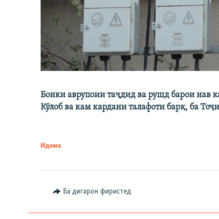
Бонки аврупоии таҷдид ва рушд барои нав 
Кӯлоб ва кам кардани талафоти барқ, ба Тоҷ
Идома
Ба дигарон фиристед