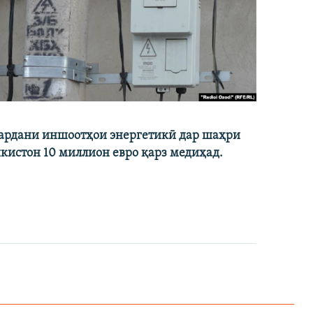
кардани иншоотҳои энергетикӣ дар шаҳри
икистон 10 миллион евро қарз медиҳад.