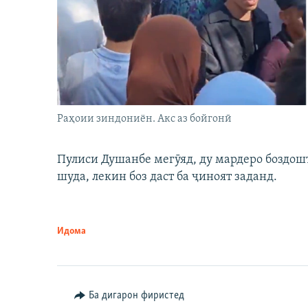
Раҳоии зиндониён. Акс аз бойгонӣ
Пулиси Душанбе мегӯяд, ду мардеро боздошт 
шуда, лекин боз даст ба ҷиноят заданд.
Идома
Ба дигарон фиристед