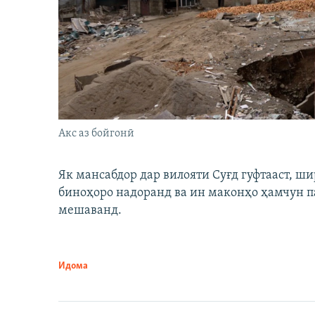
Акс аз бойгонӣ
Як мансабдор дар вилояти Суғд гуфтааст, 
биноҳоро надоранд ва ин маконҳо ҳамчун п
мешаванд.
Идома