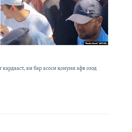
кардааст, ки бар асоси қонуни афв озод