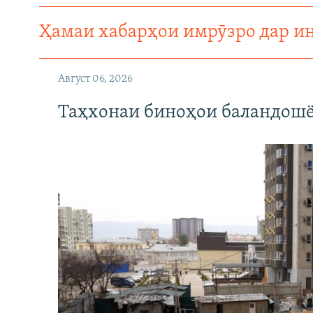
ГУЗОРИШҲОИ РАДИОӢ
Ҳамаи хабарҳои имрӯзро дар и
Август 06, 2026
Таҳхонаи биноҳои баландошё