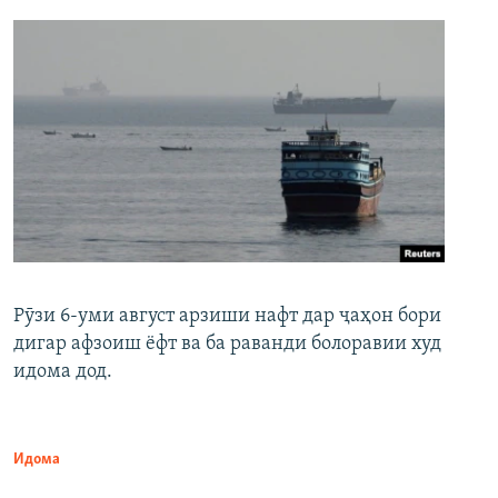
Рӯзи 6-уми август арзиши нафт дар ҷаҳон бори
дигар афзоиш ёфт ва ба раванди болоравии худ
идома дод.
Идома