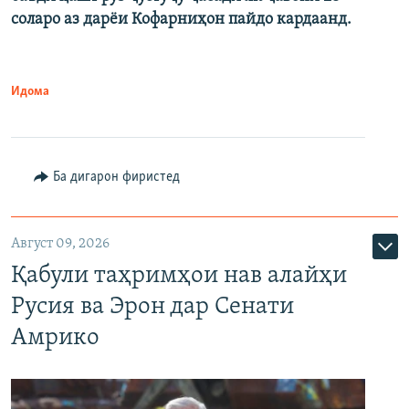
соларо аз дарёи Кофарниҳон пайдо кардаанд.
Идома
Ба дигарон фиристед
Август 09, 2026
Қабули таҳримҳои нав алайҳи
Русия ва Эрон дар Сенати
Амрико