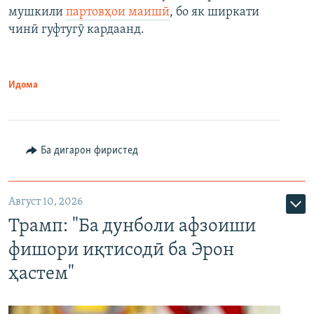
мушкили
партовҳои маишӣ
, бо як ширкати
чинӣ гуфтугӯ кардаанд.
Идома
Ба дигарон фиристед
Август 10, 2026
Трамп: "Ба дунболи афзоиши
фишори иқтисодӣ ба Эрон
ҳастем"