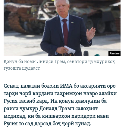
Қонун ба номи Линдси Грэм, сенатори ҷумҳурихоҳ
гузошта шудааст
Сенат, палатаи болоии ИМА бо аксарияти оро
тарҳи ҷорӣ кардани таҳримҳои навро алайҳи
Русия тасвиб кард. Ин қонун ҳамчунин ба
раиси ҷумҳур Доналд Трамп салоҳият
медиҳад, ки ба кишварҳои харидори нави
Русия то сад дарсад боҷ ҷорӣ кунад.