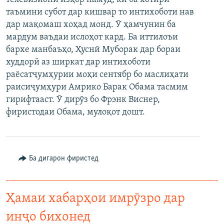
таъмини субот дар кишвар то интихоботи нав
дар мақомаш хоҳад монд. Ӯ ҳамчунин ба
мардум ваъдаи ислоҳот кард. Ба иттилоъи
бархе манбаъҳо, Ҳуснӣ Муборак дар бораи
худдорӣ аз ширкат дар интихоботи
раёсатҷумҳурии моҳи сентябр бо маслиҳати
раисиҷумҳури Амрико Барак Обама тасмим
гирифтааст. Ӯ дирӯз бо Фрэнк Виснер,
фиристодаи Обама, мулоқот дошт.
Ба дигарон фиристед
Ҳамаи хабарҳои имрӯзро дар
инҷо бихонед