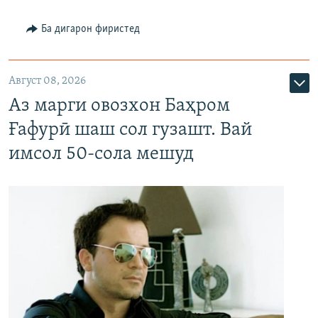
Ба дигарон фиристед
Август 08, 2026
Аз марги овозхон Баҳром
Ғафурӣ шаш сол гузашт. Вай
имсол 50-сола мешуд