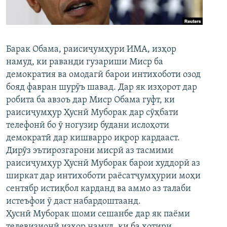
ГУЗОРИШҲОИ РАДИОӢ
Русский
ПАЙГИРӢ КУНЕД
Барак Обама, раисиҷумҳури ИМА, изҳор
намуд, ки раванди гузариши Миср ба
демократия ва омодагӣ барои интихоботи озод
бояд фавран шурӯъ шавад. Дар як изҳорот дар
робита ба авзоъ дар Миср Обама гуфт, ки
раисиҷумҳур Ҳуснӣ Муборак дар сӯҳбати
Ҳамаи сомонаҳои RFE/RL
телефонӣ бо ӯ ногузир будани ислоҳоти
демократӣ дар кишварро иқрор кардааст.
Дирӯз эътирозгарони мисрӣ аз тасмими
раисиҷумҳур Ҳуснӣ Муборак барои худдорӣ аз
ширкат дар интихоботи раёсатҷумҳурии моҳи
сентябр истиқбол карданд ва аммо аз талаби
истеъфои ӯ даст набардоштаанд.
Ҳуснӣ Муборак шоми сешанбе дар як паёми
телевизионӣ изҳор намуд, ки ба хотири