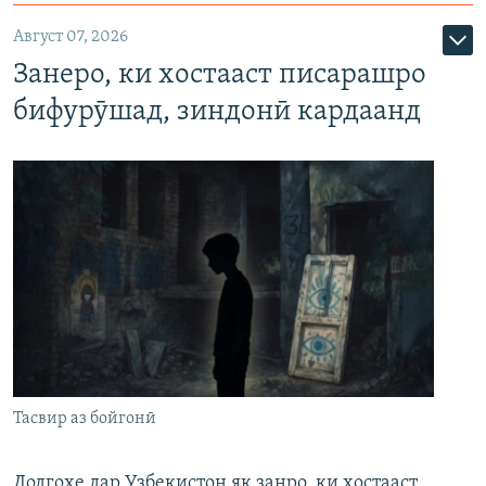
Август 07, 2026
Занеро, ки хостааст писарашро
бифурӯшад, зиндонӣ кардаанд
Тасвир аз бойгонӣ
Додгоҳе дар Узбекистон як занро, ки хостааст,