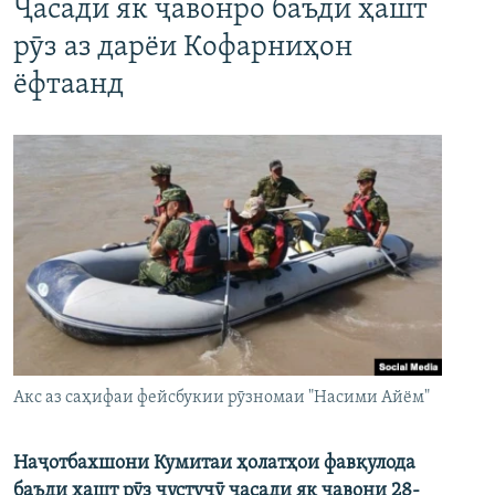
Ҷасади як ҷавонро баъди ҳашт
рӯз аз дарёи Кофарниҳон
ёфтаанд
Акс аз саҳифаи фейсбукии рӯзномаи "Насими Айём"
Наҷотбахшони Кумитаи ҳолатҳои фавқулода
баъди ҳашт рӯз ҷустуҷӯ ҷасади як ҷавони 28-