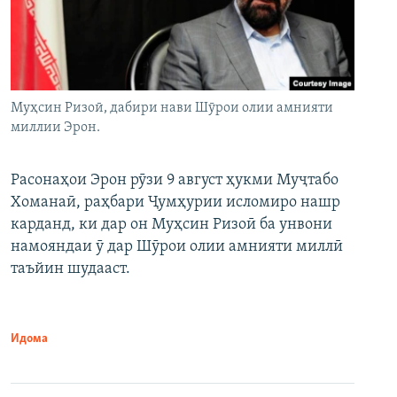
Муҳсин Ризоӣ, дабири нави Шӯрои олии амнияти
миллии Эрон.
Расонаҳои Эрон рӯзи 9 август ҳукми Муҷтабо
Хоманаӣ, раҳбари Ҷумҳурии исломиро нашр
карданд, ки дар он Муҳсин Ризоӣ ба унвони
намояндаи ӯ дар Шӯрои олии амнияти миллӣ
таъйин шудааст.
Идома