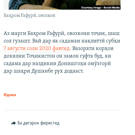
Баҳром Ғафурӣ, овозхон
Аз марги Баҳром Ғафурӣ, овозхони тоҷик, шаш
сол гузашт. Вай дар як садамаи нақлиётӣ субҳи
7 августи соли 2020 фавтид
. Вазорати корҳои
дохилии Тоҷикистон он замон гуфта буд, ки
садама дар наздикии Донишгоҳи омӯзгорӣ
дар шаҳри Душанбе рух додааст.
Идома
Ба дигарон фиристед