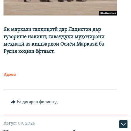
Як маркази таҳқиқотӣ дар Лаҳистон дар
гузорише навишт, таваҷҷуҳи муҳоҷирони
меҳнатӣ аз кишварҳои Осиёи Марказӣ ба
Русия коҳиш ёфтааст.
Идома
Ба дигарон фиристед
Август 09, 2026