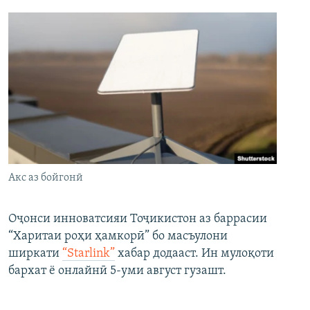
Акс аз бойгонӣ
Оҷонси инноватсияи Тоҷикистон аз баррасии
“Харитаи роҳи ҳамкорӣ” бо масъулони
ширкати
“Starlink”
хабар додааст. Ин мулоқоти
бархат ё онлайнӣ 5-уми август гузашт.