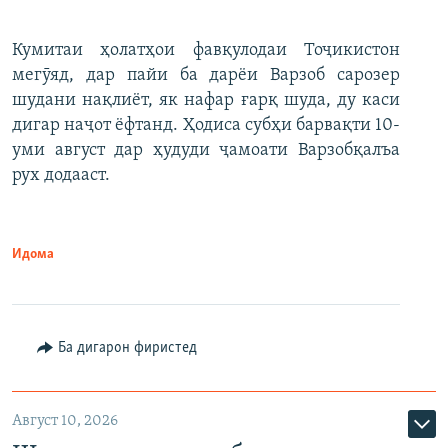
Кумитаи ҳолатҳои фавқулодаи Тоҷикистон
мегӯяд, дар пайи ба дарёи Варзоб сарозер
шудани нақлиёт, як нафар ғарқ шуда, ду каси
дигар наҷот ёфтанд. Ҳодиса субҳи барвақти 10-
уми август дар ҳудуди ҷамоати Варзобқалъа
рух додааст.
Идома
Ба дигарон фиристед
Август 10, 2026