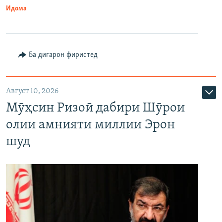
Идома
Ба дигарон фиристед
Август 10, 2026
Мӯҳсин Ризоӣ дабири Шӯрои
олии амнияти миллии Эрон
шуд