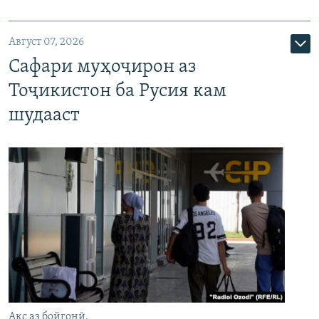
Август 07, 2026
Сафари муҳоҷирон аз
Тоҷикистон ба Русия кам
шудааст
Акс аз бойгонӣ.