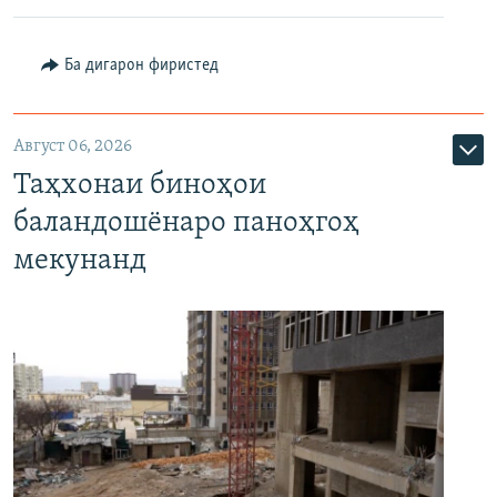
Ба дигарон фиристед
Август 06, 2026
Таҳхонаи биноҳои
баландошёнаро паноҳгоҳ
мекунанд