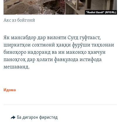
Акс аз бойгонӣ
Як мансабдор дар вилояти Суғд гуфтааст,
ширкатҳои сохтмонӣ ҳаққи фурӯши таҳхонаи
биноҳоро надоранд ва ин маконҳо ҳамчун
паноҳгоҳ дар ҳолати фавқулода истифода
мешаванд.
Идома
Ба дигарон фиристед