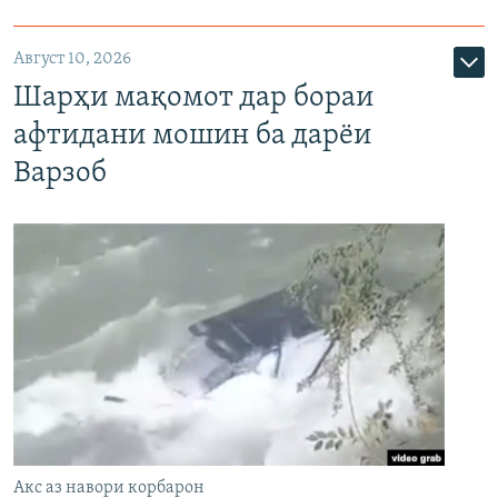
Август 10, 2026
Шарҳи мақомот дар бораи
афтидани мошин ба дарёи
Варзоб
Акс аз навори корбарон