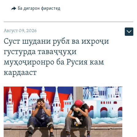
Ба дигарон фиристед
Август 09, 2026
Суст шудани рубл ва ихроҷи
густурда таваҷҷуҳи
муҳоҷиронро ба Русия кам
кардааст