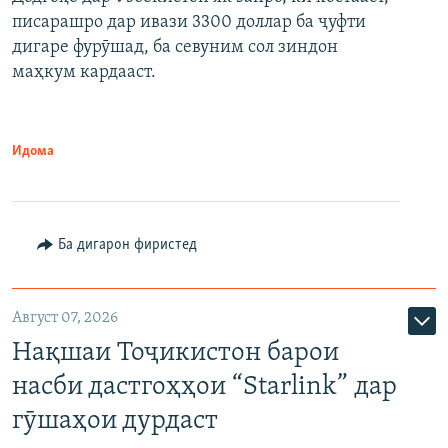
писарашро дар ивази 3300 доллар ба ҷуфти
дигаре фурӯшад, ба севуним сол зиндон
маҳкум кардааст.
Идома
Ба дигарон фиристед
Август 07, 2026
Нақшаи Тоҷикистон барои
насби дастгоҳҳои “Starlink” дар
гӯшаҳои дурдаст