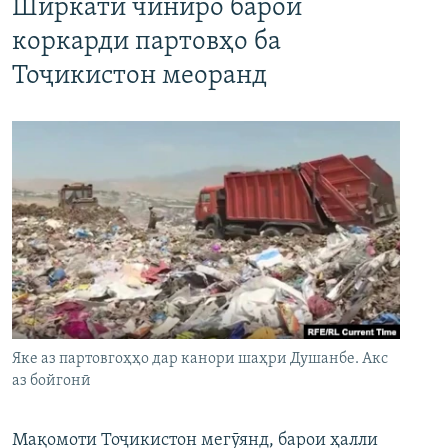
Ширкати чиниро барои
коркарди партовҳо ба
Тоҷикистон меоранд
Яке аз партовгоҳҳо дар канори шаҳри Душанбе. Акс
аз бойгонӣ
Мақомоти Тоҷикистон мегӯянд, барои ҳалли