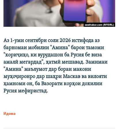
Аз 1-уми сентябри соли 2026 истифода аз
барномаи мобилии "Амина" барои тамоми
"хориҷиҳо, ки вурудашон ба Русия бе виза
амалӣ мегардад", ҳатмӣ мешавад. Замимаи
"Амина" маълумот дар бораи макони
муҳоҷиронро дар шаҳри Маскав ва вилояти
ҳамноми он, ба Вазорати корҳои дохилии
Русия мефиристад.
Идома