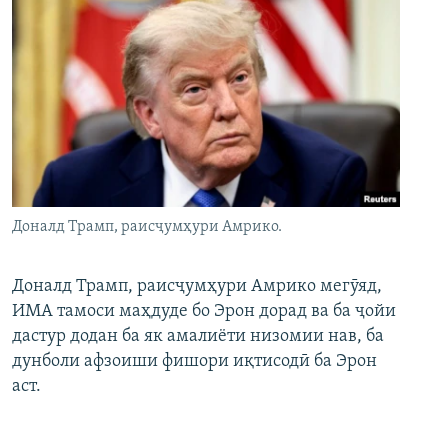
Доналд Трамп, раисҷумҳури Амрико.
Доналд Трамп, раисҷумҳури Амрико мегӯяд,
ИМА тамоси маҳдуде бо Эрон дорад ва ба ҷойи
дастур додан ба як амалиёти низомии нав, ба
дунболи афзоиши фишори иқтисодӣ ба Эрон
аст.