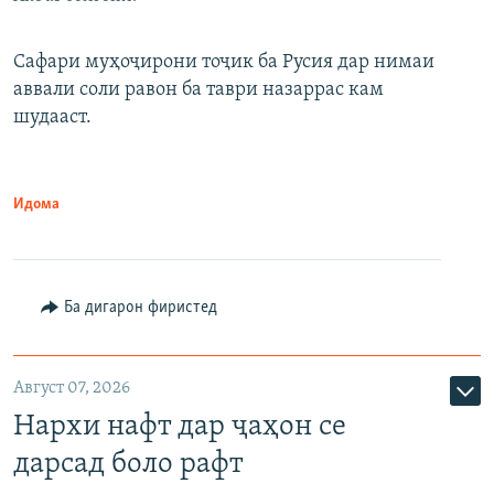
Сафари муҳоҷирони тоҷик ба Русия дар нимаи
аввали соли равон ба таври назаррас кам
шудааст.
Идома
Ба дигарон фиристед
Август 07, 2026
Нархи нафт дар ҷаҳон се
дарсад боло рафт