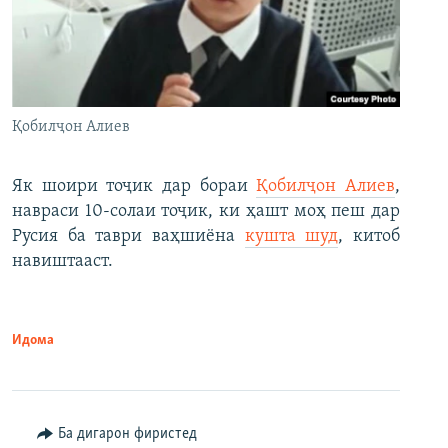
Қобилҷон Алиев
Як шоири тоҷик дар бораи
Қобилҷон Алиев
,
навраси 10-солаи тоҷик, ки ҳашт моҳ пеш дар
Русия ба таври ваҳшиёна
кушта шуд
, китоб
навиштааст.
Идома
Ба дигарон фиристед