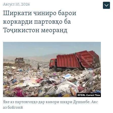
Август 10, 2026
Ширкати чиниро барои
коркарди партовҳо ба
Тоҷикистон меоранд
Яке аз партовгоҳҳо дар канори шаҳри Душанбе. Акс
аз бойгонӣ