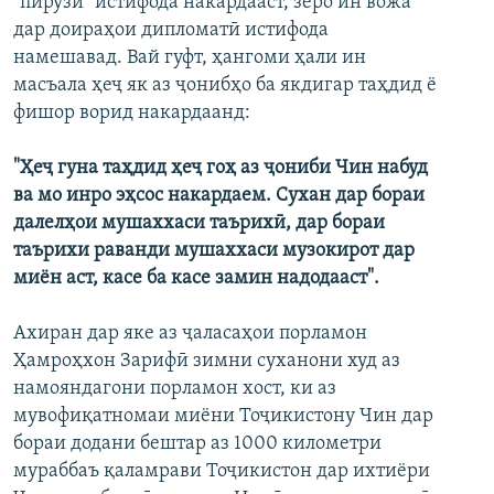
"пирӯзӣ" истифода накардааст, зеро ин вожа
ГУЗОРИШҲОИ РАДИОӢ
дар доираҳои дипломатӣ истифода
Русский
намешавад. Вай гуфт, ҳангоми ҳали ин
масъала ҳеҷ як аз ҷонибҳо ба якдигар таҳдид ё
ПАЙГИРӢ КУНЕД
фишор ворид накардаанд:
"Ҳеҷ гуна таҳдид ҳеҷ гоҳ аз ҷониби Чин набуд
ва мо инро эҳсос накардаем. Сухан дар бораи
далелҳои мушаххаси таърихӣ, дар бораи
Ҳамаи сомонаҳои RFE/RL
таърихи раванди мушаххаси музокирот дар
миён аст, касе ба касе замин надодааст".
Ахиран дар яке аз ҷаласаҳои порламон
Ҳамроҳхон Зарифӣ зимни суханони худ аз
намояндагони порламон хост, ки аз
мувофиқатномаи миёни Тоҷикистону Чин дар
бораи додани бештар аз 1000 километри
мураббаъ қаламрави Тоҷикистон дар ихтиёри