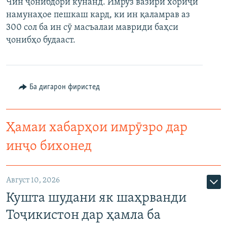
Чин ҷонибдорӣ кунанд. Имрӯз вазири хориҷӣ
намунаҳое пешкаш кард, ки ин қаламрав аз
300 сол ба ин сӯ масъалаи мавриди баҳси
ҷонибҳо будааст.
Ба дигарон фиристед
Ҳамаи хабарҳои имрӯзро дар
инҷо бихонед
Август 10, 2026
Кушта шудани як шаҳрванди
Тоҷикистон дар ҳамла ба