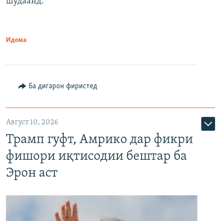
шудаанд.
Идома
Ба дигарон фиристед
Август 10, 2026
Трамп гуфт, Амрико дар фикри
фишори иқтисодии бештар ба
Эрон аст