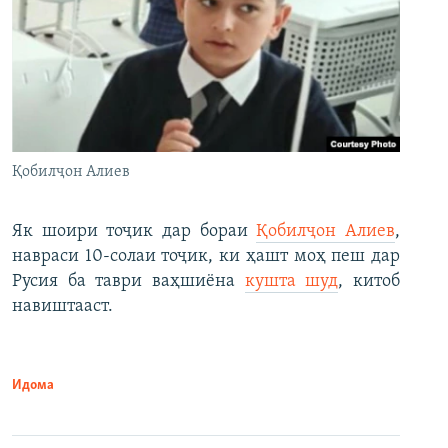
Қобилҷон Алиев
Як шоири тоҷик дар бораи
Қобилҷон Алиев
,
навраси 10-солаи тоҷик, ки ҳашт моҳ пеш дар
Русия ба таври ваҳшиёна
кушта шуд
, китоб
навиштааст.
Идома