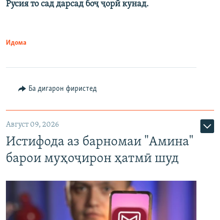
Русия то сад дарсад боҷ ҷорӣ кунад.
Идома
Ба дигарон фиристед
Август 09, 2026
Истифода аз барномаи "Амина"
барои муҳоҷирон ҳатмӣ шуд