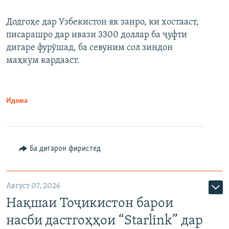
Додгоҳе дар Узбекистон як занро, ки хостааст,
писарашро дар ивази 3300 доллар ба ҷуфти
дигаре фурӯшад, ба севуним сол зиндон
маҳкум кардааст.
Идома
Ба дигарон фиристед
Август 07, 2026
Нақшаи Тоҷикистон барои
насби дастгоҳҳои “Starlink” дар