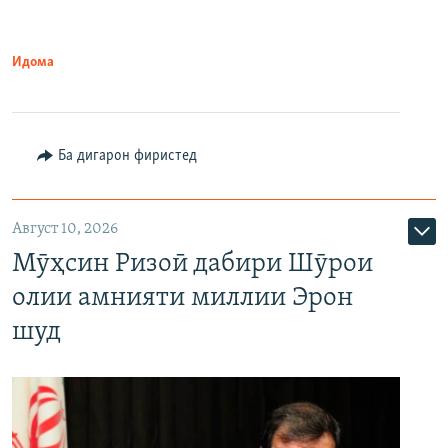
Идома
Ба дигарон фиристед
Август 10, 2026
Мӯҳсин Ризоӣ дабири Шӯрои
олии амнияти миллии Эрон
шуд