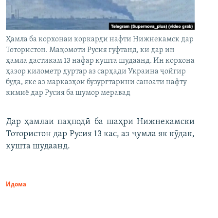
Ҳамла ба корхонаи коркарди нафти Нижнекамск дар
Тотористон. Мақомоти Русия гуфтанд, ки дар ин
ҳамла дастикам 13 нафар кушта шудаанд. Ин корхона
ҳазор километр дуртар аз сарҳади Украина ҷойгир
буда, яке аз марказҳои бузургтарини саноати нафту
кимиё дар Русия ба шумор меравад
Дар ҳамлаи паҳподӣ ба шаҳри Нижнекамски
Тотористон дар Русия 13 кас, аз ҷумла як кӯдак,
кушта шудаанд.
Идома