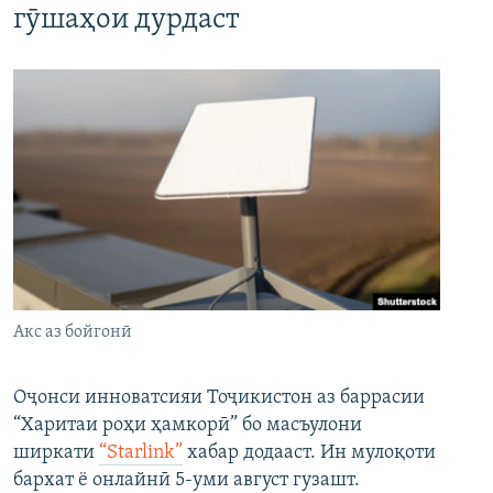
гӯшаҳои дурдаст
Акс аз бойгонӣ
Оҷонси инноватсияи Тоҷикистон аз баррасии
“Харитаи роҳи ҳамкорӣ” бо масъулони
ширкати
“Starlink”
хабар додааст. Ин мулоқоти
бархат ё онлайнӣ 5-уми август гузашт.