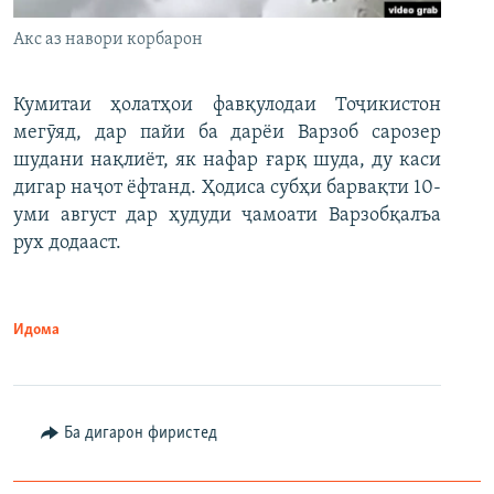
Акс аз навори корбарон
Кумитаи ҳолатҳои фавқулодаи Тоҷикистон
мегӯяд, дар пайи ба дарёи Варзоб сарозер
шудани нақлиёт, як нафар ғарқ шуда, ду каси
дигар наҷот ёфтанд. Ҳодиса субҳи барвақти 10-
уми август дар ҳудуди ҷамоати Варзобқалъа
рух додааст.
Идома
Ба дигарон фиристед