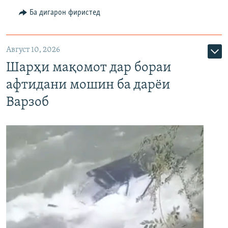
Ба дигарон фиристед
Август 10, 2026
Шарҳи мақомот дар бораи
афтидани мошин ба дарёи
Варзоб