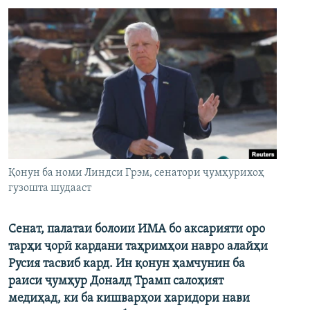
Қонун ба номи Линдси Грэм, сенатори ҷумҳурихоҳ
гузошта шудааст
Сенат, палатаи болоии ИМА бо аксарияти оро
тарҳи ҷорӣ кардани таҳримҳои навро алайҳи
Русия тасвиб кард. Ин қонун ҳамчунин ба
раиси ҷумҳур Доналд Трамп салоҳият
медиҳад, ки ба кишварҳои харидори нави