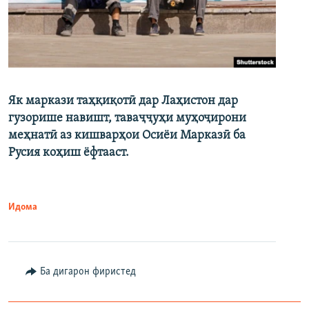
Як маркази таҳқиқотӣ дар Лаҳистон дар
гузорише навишт, таваҷҷуҳи муҳоҷирони
меҳнатӣ аз кишварҳои Осиёи Марказӣ ба
Русия коҳиш ёфтааст.
Идома
Ба дигарон фиристед