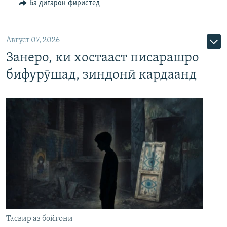
Ба дигарон фиристед
Август 07, 2026
Занеро, ки хостааст писарашро
бифурӯшад, зиндонӣ кардаанд
Тасвир аз бойгонӣ