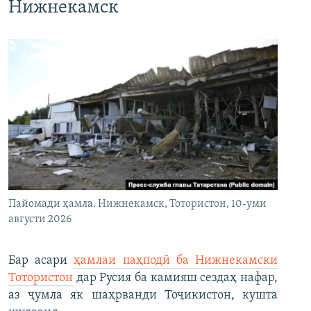
Нижнекамск
Пайомади ҳамла. Нижнекамск, Тотористон, 10-уми
августи 2026
Бар асари
ҳамлаи паҳподӣ ба Нижнекамски
Тотористон
дар Русия ба камияш сездаҳ нафар,
аз ҷумла як шаҳрванди Тоҷикистон, кушта