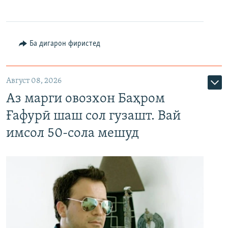
Ба дигарон фиристед
Август 08, 2026
Аз марги овозхон Баҳром
Ғафурӣ шаш сол гузашт. Вай
имсол 50-сола мешуд