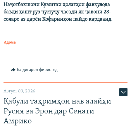
Наҷотбахшони Кумитаи ҳолатҳои фавқулода
баъди ҳашт рӯз ҷустуҷӯ ҷасади як ҷавони 28-
соларо аз дарёи Кофарниҳон пайдо кардаанд.
Идома
Ба дигарон фиристед
Август 09, 2026
Қабули таҳримҳои нав алайҳи
Русия ва Эрон дар Сенати
Амрико