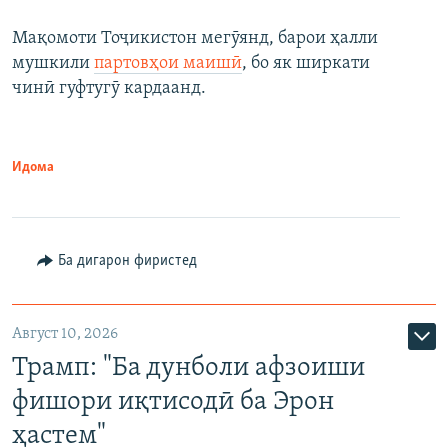
Мақомоти Тоҷикистон мегӯянд, барои ҳалли
мушкили
партовҳои маишӣ
, бо як ширкати
чинӣ гуфтугӯ кардаанд.
Идома
Ба дигарон фиристед
Август 10, 2026
Трамп: "Ба дунболи афзоиши
фишори иқтисодӣ ба Эрон
ҳастем"