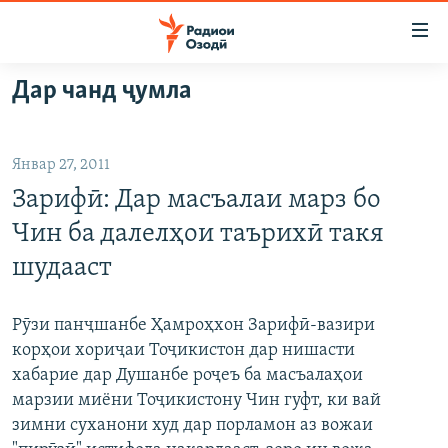
Пайвандҳои
дастрасӣ
Ҷаҳиш
Дар чанд ҷумла
ба
ГӮШАҲО
мояи
ГАПИ ОЗОД
СИЁСАТ
аслӣ
Январ 27, 2011
РӮЗГОРИ МУҲОҶИР
Ҷаҳиш
ИҚТИСОД
Зарифӣ: Дар масъалаи марз бо
ба
САЛОМ, ХОҲАР
ҶОМЕА
феҳристи
Чин ба далелҳои таърихӣ такя
ТАҲҚИҚОТ
ҚАЗИЯИ "КРОКУС"
аслӣ
шудааст
Ҷаҳиш
ҶАНГ ДАР УКРАИНА
ОСИЁИ МАРКАЗӢ
ба
НАЗАРИ МАРДУМ
ФАРҲАНГ
Рӯзи панҷшанбе Ҳамроҳхон Зарифӣ-вазири
ҷустор
корҳои хориҷаи Тоҷикистон дар нишасти
ЧАНДРАСОНАӢ
МЕҲМОНИ ОЗОДӢ
БЛОГИСТОН
хабарие дар Душанбе роҷеъ ба масъалаҳои
РӮЙХАТҲО
ВАРЗИШ
ОЗОДӢ ОНЛАЙН
ВИДЕО
марзии миёни Тоҷикистону Чин гуфт, ки вай
зимни суханони худ дар порламон аз вожаи
КИТОБҲОИ ОЗОДӢ
НИГОРИСТОН