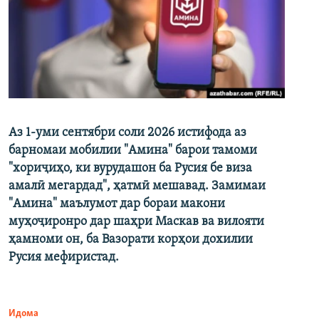
Аз 1-уми сентябри соли 2026 истифода аз
барномаи мобилии "Амина" барои тамоми
"хориҷиҳо, ки вурудашон ба Русия бе виза
амалӣ мегардад", ҳатмӣ мешавад. Замимаи
"Амина" маълумот дар бораи макони
муҳоҷиронро дар шаҳри Маскав ва вилояти
ҳамноми он, ба Вазорати корҳои дохилии
Русия мефиристад.
Идома