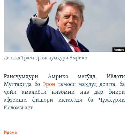
Доналд Трамп, раисҷумҳури Амрико
Раисҷумҳури Амрико мегӯяд, Иёлоти
Муттаҳида бо
Эрон
тамоси маҳдуд дошта, ба
ҷойи амалиёти низомии нав дар фикри
афзоиши фишори иқтисодӣ ба Ҷумҳурии
Исломӣ аст.
Идома