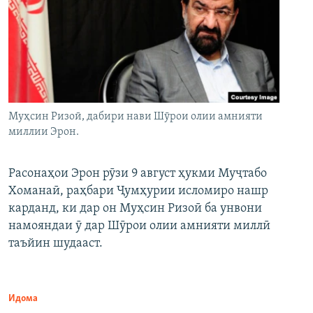
Муҳсин Ризоӣ, дабири нави Шӯрои олии амнияти
миллии Эрон.
Расонаҳои Эрон рӯзи 9 август ҳукми Муҷтабо
Хоманаӣ, раҳбари Ҷумҳурии исломиро нашр
карданд, ки дар он Муҳсин Ризоӣ ба унвони
намояндаи ӯ дар Шӯрои олии амнияти миллӣ
таъйин шудааст.
Идома