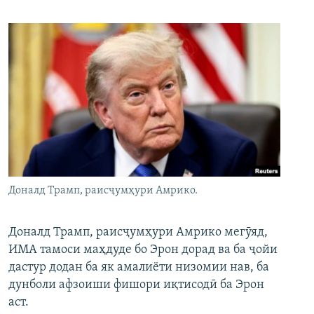
Доналд Трамп, раисҷумҳури Амрико.
Доналд Трамп, раисҷумҳури Амрико мегӯяд,
ИМА тамоси маҳдуде бо Эрон дорад ва ба ҷойи
дастур додан ба як амалиёти низомии нав, ба
дунболи афзоиши фишори иқтисодӣ ба Эрон
аст.