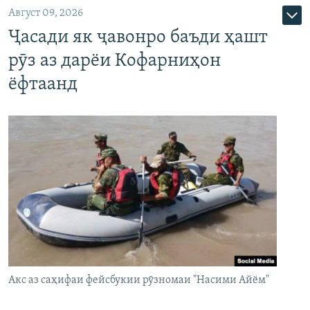
Август 09, 2026
Ҷасади як ҷавонро баъди ҳашт
рӯз аз дарёи Кофарниҳон
ёфтаанд
Акс аз саҳифаи фейсбукии рӯзномаи "Насими Айём"