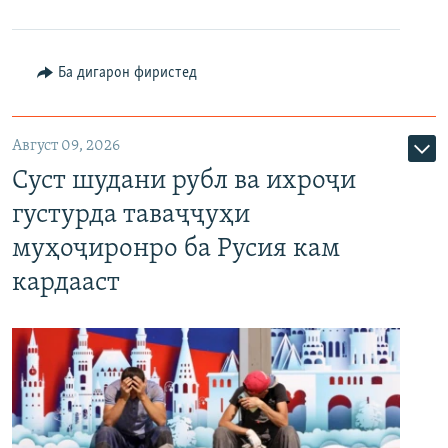
Ба дигарон фиристед
Август 09, 2026
Суст шудани рубл ва ихроҷи
густурда таваҷҷуҳи
муҳоҷиронро ба Русия кам
кардааст