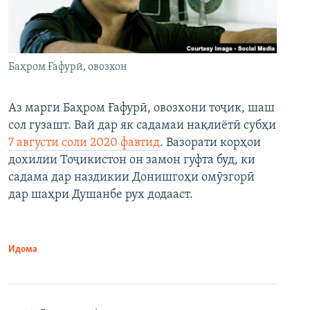
Баҳром Ғафурӣ, овозхон
Аз марги Баҳром Ғафурӣ, овозхони тоҷик, шаш
сол гузашт. Вай дар як садамаи нақлиётӣ субҳи
7 августи соли 2020 фавтид
. Вазорати корҳои
дохилии Тоҷикистон он замон гуфта буд, ки
садама дар наздикии Донишгоҳи омӯзгорӣ
дар шаҳри Душанбе рух додааст.
Идома