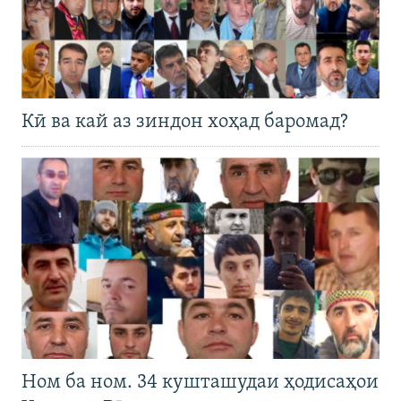
Кӣ ва кай аз зиндон хоҳад баромад?
Ном ба ном. 34 кушташудаи ҳодисаҳои