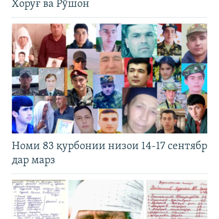
Хоруғ ва Рӯшон
Номи 83 қурбонии низои 14-17 сентябр
дар марз