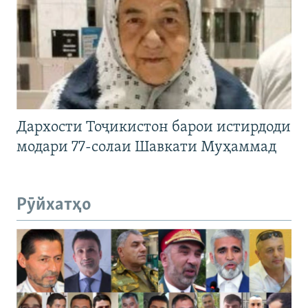
Дархости Тоҷикистон барои истирдоди
модари 77-солаи Шавкати Муҳаммад
Рӯйхатҳо