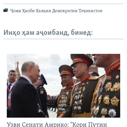
Ҷоми Ҳизби Халқии Демократии Тоҷикистон
Инҳо ҳам аҷоибанд, бинед:
Узви Сенати Амрико: "Кори Путин