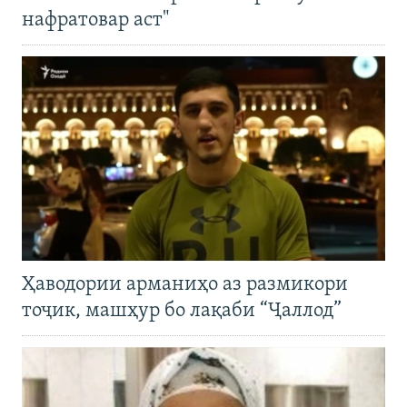
нафратовар аст"
Ҳаводории арманиҳо аз размикори
тоҷик, машҳур бо лақаби “Ҷаллод”