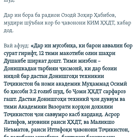
шуд.
Дар ин бора ба радиои Озодӣ Зоҳир Ҳабибов,
мудири шӯъбаи кор бо ҷавонони КИМ ҲХДТ, хабар
дод.
Вай афзуд:
«Дар ин мусобиқа, ки барои аввалин бор
сурат гирифт, 12 тими макотиби олии шаҳри
Душанбе ширкат дошт. Тими мизбон –
Донишкадаи тарбияи ҷисмонӣ, ки дар бозии
ниҳоӣ бар дастаи Донишгоҳи техникии
Тоҷикистон ба номи академик Муҳаммад Осимӣ
бо ҳисоби 3:2 ғолиб шуд, бо Ҷоми ҲХДТ сарфароз
гашт. Дастаи Донишгоҳи техникӣ ҷои дуввум ва
тими Академияи Вазорати корҳои дохилии
Тоҷикистон ҷои саввумро касб карданд. Асрор
Латифов, муовини раиси ҲХДТ, ва Маликшо
Неъматов, раиси Иттифоқи ҷавонони Тоҷикистон,