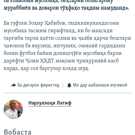
ба ғолибони мусобиқа, беҳтарин бозигарону
мураббиён ва доварон тӯҳфаҳо тақдим намуданд».
Ба гуфтаи Зоҳир Ҳабибов, ташкилкунандагони
мусобиқа тасмим гирифтанд, ки бо мақсади
тарғиби тарзи ҳаёти солим ва ҷалби ҳарчи бештари
ҷавонон ба варзиш, инчунин, оммавӣ гардидани
бозии футбол байни донишҷӯён мусобиқа барои
дарёфти Ҷоми ҲХДТ мақоми ҷумҳуриявӣ касб
карда, ҳар сол баргузор хоҳад шуд.
Ба дигарон фиристед
Мо дар шабакаҳои иҷтимоӣ
Нарзуллоҳи Латиф
Вобаста