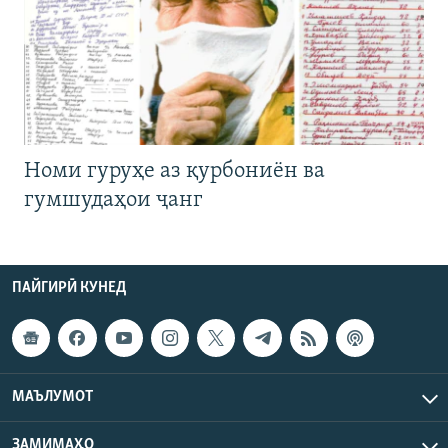
Номи гуруҳе аз қурбониён ва
гумшудаҳои ҷанг
ПАЙГИРӢ КУНЕД
МАЪЛУМОТ
ЗАМИМАҲО