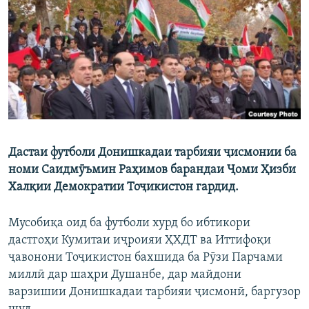
ГУЗОРИШҲОИ РАДИОӢ
Русский
ПАЙГИРӢ КУНЕД
Дастаи футболи Донишкадаи тарбияи ҷисмонии ба
Ҳамаи сомонаҳои RFE/RL
номи Саидмӯъмин Раҳимов барандаи Ҷоми Ҳизби
Халқии Демократии Тоҷикистон гардид.
Мусобиқа оид ба футболи хурд бо ибтикори
дастгоҳи Кумитаи иҷроияи ҲХДТ ва Иттифоқи
ҷавонони Тоҷикистон бахшида ба Рӯзи Парчами
миллӣ дар шаҳри Душанбе, дар майдони
варзишии Донишкадаи тарбияи ҷисмонӣ, баргузор