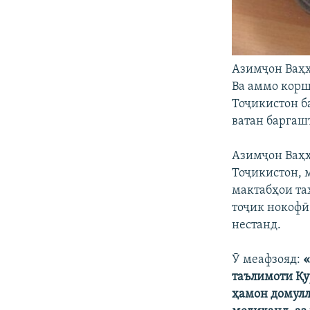
Азимҷон Ваҳҳ
Ва аммо кор
Тоҷикистон б
ватан баргаш
Азимҷон Ваҳҳ
Тоҷикистон, 
мактабҳои та
тоҷик нокофӣ
нестанд.
Ӯ меафзояд:
«
таълимоти Қу
ҳамон домулл