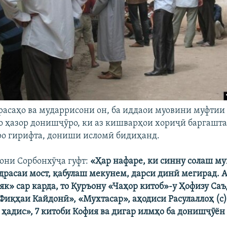
асаҳо ва мударрисони он, ба иддаои муовини муфтии
о ҳазор донишҷӯро, ки аз кишварҳои хориҷӣ баргашта
ро гирифта, дониши исломӣ бидиҳанд.
ни Сорбонхӯҷа гуфт:
«Ҳар нафаре, ки синну солаш му
расаи мост, қабулаш мекунем, дарси динӣ мегирад. А
тяк» сар карда, то Қуръону «Чаҳор китоб»-у Ҳофизу Са
Фиқҳаи Кайдонӣ», «Мухтасар», аҳодиси Расулаллоҳ (с)
1 ҳадис», 7 китоби Кофия ва дигар илмҳо ба донишҷӯён