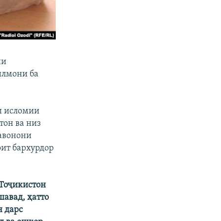
ии
илмони ба
и исломии
тон ва низ
ҷавонони
оит бархурдор
 Тоҷикистон
авад, ҳатто
н дарс