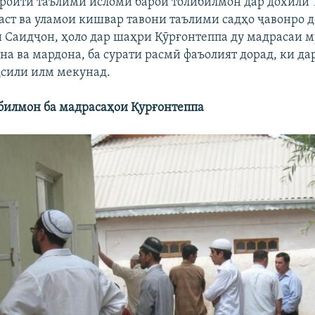
ароити таълими исломӣ барои толибилмон дар дохили
аст ва уламои кишвар тавони таълими садҳо ҷавонро д
 Саидҷон, ҳоло дар шаҳри Қӯрғонтеппа ду мадрасаи м
на ва мардона, ба сурати расмӣ фаъолият дорад, ки да
ҳсили илм мекунад.
билмон ба мадрасаҳои Қурғонтеппа