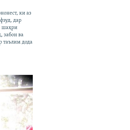
нонест, ки аз
фзуд, дар
и шаҳри
, забон ва
р таълим дода