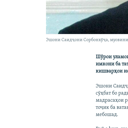
Эшони Саидҷони Сорбонхӯҷа, муовини
Шӯрои уламои
имкони ба та
кишварҳои ис
Эшони Саидҷо
сӯҳбат бо рад
мадрасаҳои р
тоҷик ба ват
мебошад.