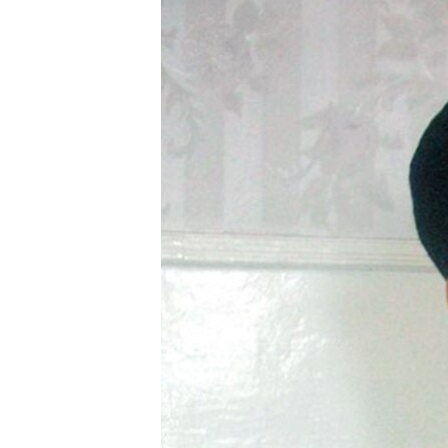
ГУЗОРИШҲОИ РАДИОӢ