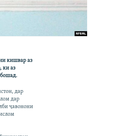
ии кишвар аз
 ки аз
ебошад.
стон, дар
слом дар
алби ҷавонони
 ислом