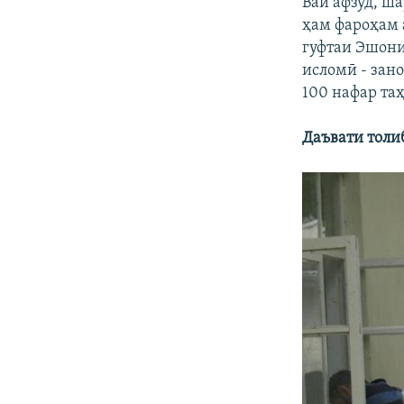
Вай афзуд, ш
ҳам фароҳам 
гуфтаи Эшони
исломӣ - зано
100 нафар та
Даъвати толи