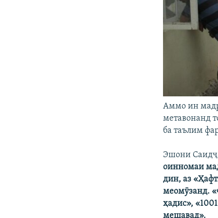
Аммо ин мадр
метавонанд т
ба таълим фа
Эшони Саидҷо
оинномаи мад
дин, аз «Ҳаф
меомӯзанд. «
ҳадис», «100
мешавад».