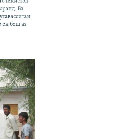
 Тоҷикистон
оранд. Ба
утавасситаи
р он беш аз