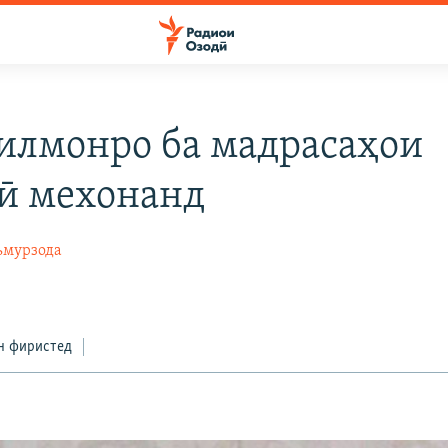
илмонро ба мадрасаҳои
ӣ мехонанд
ъмурзода
н фиристед