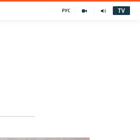
TV
РУС