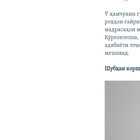
Ӯ ҳамчунин г
роҳҳои ғайри
мадрасаҳои м
Қӯрғонтеппа,
адабиёти тоҷ
мешавад.
Шубҳаи корш