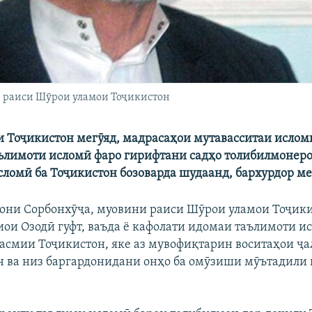
 раиси Шӯрои уламои Тоҷикистон
 Тоҷикистон мегӯяд, мадрасаҳои мутавасситаи ислом
ълимоти исломӣ фаро гирифтани садҳо толибилмонеро,
ломӣ ба Тоҷикистон бозоварда шудаанд, бархурдор м
ни Сорбонхӯҷа, муовини раиси Шӯрои уламои Тоҷики
иои Озодӣ гуфт, ваъда ё кафолати идомаи таълимоти и
асмии Тоҷикистон, яке аз мувофиқтарин воситаҳои ҷ
ан ва низ баргардонидани онҳо ба омӯзиши мӯътадили