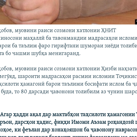
обов, муовини раиси созмони хатлонии ҲНИТ
шиносони маҳаллӣ ба тавонмандии мадрасаҳои ислом
арои ба таълим фаро гирифтани шумораи зиёди толиб
та бо чашми шубҳа менигаранд.
обов, муовини раиси созмони хатлонии Ҳизби наҳзат
мегӯяд, шароити мадрасаҳои расмии исломии Тоҷикис
ҳсилоти ҳамагонӣ барои таълими босифати ислом ба 
 буда, то 80 дарсади ҷавонони толибилм аз чунин шар
Агар ҳадди ақал дар мактабҳои таҳсилоти ҳамагонии
ръон, дарсҳои ҳадис, фиқҳи Имоми Аъзам роҳандозӣ ш
оҳое, ки феълан дар хонаҳояшон ба ҷавонону наврасо