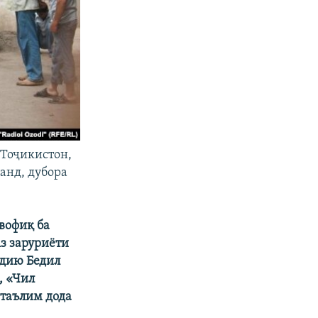
 Тоҷикистон,
анд, дубора
вофиқ ба
з заруриёти
ъдию Бедил
, «Чил
 таълим дода