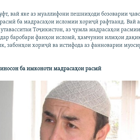
уфт, вай яке аз муаллифони пешниҳоди бозоварии ҷаво
расмӣ ба мадрасаҳои исломии хориҷӣ рафтаанд. Вай а
утавасситаи Тоҷикистон, аз ҷумла мадрасаҳои расми
 дар баробари фанҳои исломӣ, ҳамчунин илмҳои дақиқ
ик, забонҳои хориҷӣ ва истифода аз фанноварии муоси
иносон ба имконоти мадрасаҳои расмӣ