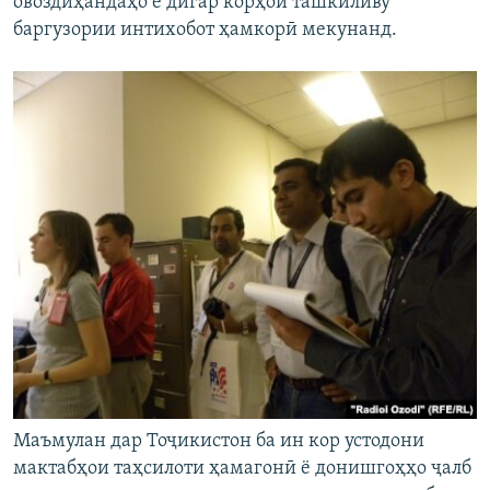
овоздиҳандаҳо ё дигар корҳои ташкиливу
баргузории интихобот ҳамкорӣ мекунанд.
Маъмулан дар Тоҷикистон ба ин кор устодони
мактабҳои таҳсилоти ҳамагонӣ ё донишгоҳҳо ҷалб