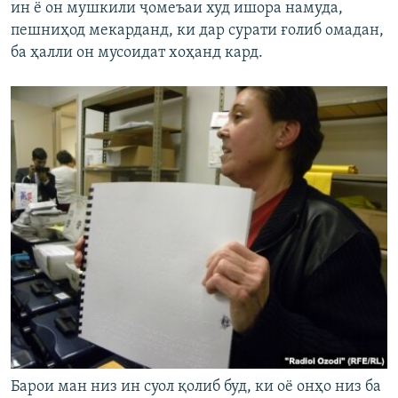
ин ё он мушкили ҷомеъаи худ ишора намуда,
пешниҳод мекарданд, ки дар сурати ғолиб омадан,
ба ҳалли он мусоидат хоҳанд кард.
Барои ман низ ин суол қолиб буд, ки оё онҳо низ ба