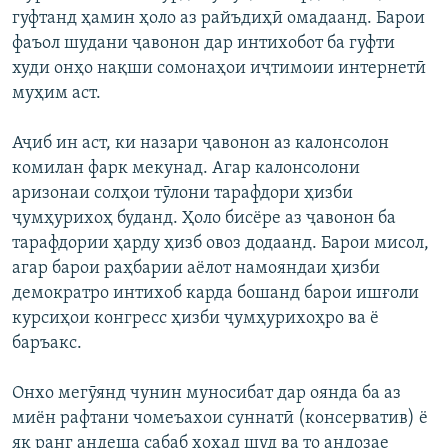
гуфтанд ҳамин ҳоло аз райъдиҳӣ омадаанд. Барои
фаъол шудани ҷавонон дар интихобот ба гуфти
худи онҳо нақши сомонаҳои иҷтимоии интернетӣ
муҳим аст.
Аҷиб ин аст, ки назари ҷавонон аз калонсолон
комилан фарк мекунад. Агар калонсолони
аризонаи солҳои тӯлони тарафдори ҳизби
ҷумҳурихоҳ буданд. Ҳоло бисёре аз ҷавонон ба
тарафдории ҳарду ҳизб овоз додаанд. Барои мисол,
агар барои раҳбарии аёлот намояндаи ҳизби
демократро интихоб карда бошанд барои ишғоли
курсиҳои конгресс ҳизби ҷумҳурихоҳро ва ё
баръакс.
Онхо мегӯянд чунин муносибат дар оянда ба аз
миён рафтани чомеъахои суннатӣ (консерватив) ё
як ранг андеша сабаб хоҳад шуд ва то андозае