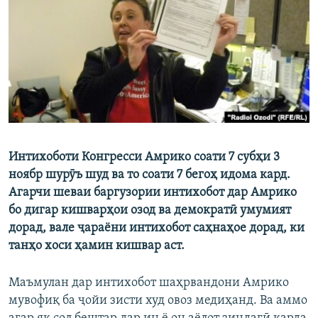
ГУЗОРИШҲОИ РАДИОӢ
Русский
ПАЙГИРӢ КУНЕД
Интихоботи Конгресси Амрико соати 7 субҳи 3
Ҳамаи сомонаҳои RFE/RL
ноябр шурӯъ шуд ва то соати 7 бегоҳ идома кард.
Агарчи шеваи баргузории интихобот дар Амрико
бо дигар кишварҳои озод ва демократӣ умумият
дорад, вале ҷараёни интихобот саҳнаҳое дорад, ки
танҳо хоси ҳамин кишвар аст.
Маъмулан дар интихобот шаҳрвандони Амрико
мувофиқ ба ҷойи зисти худ овоз медиҳанд. Ва аммо