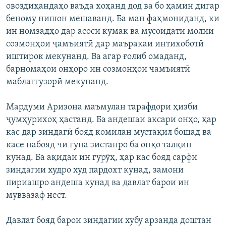
овоздиҳандаҳо ваъда хоҳанд дод ва бо ҳамин дигар
беному нишон мешаванд. Ба ман фаҳмониданд, ки
ин номзадҳо дар асоси кӯмак ва мусоидати молии
созмонҳои ҷамъиятӣ дар маъракаи интихоботӣ
иштирок мекунанд. Ва агар ғолиб омаданд,
барномаҳои онҳоро ин созмонҳои чамъиятӣ
маблағгузорӣ мекунанд.
Мардуми Аризона маъмулан тарафдори ҳизби
ҷумҳурихоҳ ҳастанд. Ба андешаи аксари онҳо, ҳар
кас дар зиндагӣ бояд комилан мустақил бошад ва
касе набояд чи гуна зистанро ба онҳо талқин
кунад. Ба ақидаи ин гурӯҳ, ҳар кас бояд сарфи
зиндагии худро худ пардохт кунад, замони
пириашро андеша кунад ва давлат барои ин
муввазаф нест.
Давлат бояд барои зиндагии хубу арзанда доштан