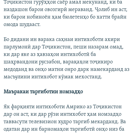
Тоҷикистон гурӯҳҳои саёр амал мекунанд, ки ба
наздашон барои овозгирӣ мераванд. Ҷолиб ин аст,
ки барои нобиноён ҳам бюлетенҳо бо хатти брайн
омода шудааст.
Бо дидани ин варака саҳнаи интихоботи ахири
парлумонӣ дар Тоҷикистон, пеши назарам омад,
ки дар яке аз ҳавзаҳои интихоботӣ ба
шаҳрвандони русзабон, варақаҳои тоҷикиро
медоданд ва онҳо матни онро дарк намекарданд аз
масъулини интихобот кӯмак мехостанд.
Маъракаи тарғиботии номзадҳо
Як фарқияти интихоботи Амрико аз Тоҷикистон
дар он аст, ки дар рӯзи интихобот ҳам номзадҳо
таввасути телевизион худро тарғиб мекарданд. Ва
одатан дар ин барномаҳои тарғиботӣ онҳо низ ба