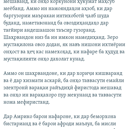
мешаванд, ки онҳо коркунони ҳукумат маҳсуб
меёбанд. Аммо ин намояндаҳои аҳзоб, ки дар
баргузории маъракаи интихоботӣ ҷалб шуда
буданд, наметавонанд ба овоздиҳандаҳо дар
тағйири андешаашон таъсир гузоранд.
Шаҳрвандон низ ба ин имкон намедиҳанд. Зеро
мустақилона овоз додан, як навъ нишони ихтиёрии
онҳост ва ҳеҷ кас намехоҳад, ки нафаре ба ҳудуд ва
мустақилияти онҳо дахолат кунад.
Аммо он шаҳрвандоне, ки дар хориҷи кишваранд
ва ё дар хизмати аскарӣ, ба онҳо таввасути емайли
электронӣ варақаи райъдиҳӣ фиристода мешавад
ва онҳо ин варақахоро пур мекунанд ва таввасути
нома мефиристанд.
Дар Амрико барои нафароне, ки дар беморхона
бистарианд ва ё барои афроди маълул, ба мисли