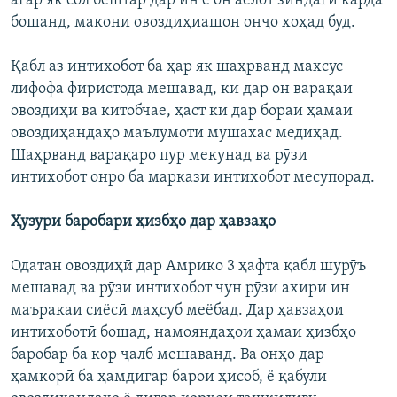
агар як сол бештар дар ин ё он аёлот зиндагӣ карда
бошанд, макони овоздиҳиашон онҷо хоҳад буд.
Қабл аз интихобот ба ҳар як шаҳрванд махсус
лифофа фиристода мешавад, ки дар он варақаи
овоздиҳӣ ва китобчае, ҳаст ки дар бораи ҳамаи
овоздиҳандаҳо маълумоти мушахас медиҳад.
Шаҳрванд варақаро пур мекунад ва рӯзи
интихобот онро ба маркази интихобот месупорад.
Ҳузури баробари ҳизбҳо дар ҳавзаҳо
Одатан овоздиҳӣ дар Амрико 3 ҳафта қабл шурӯъ
мешавад ва рӯзи интихобот чун рӯзи ахири ин
маъракаи сиёсӣ маҳсуб меёбад. Дар ҳавзаҳои
интихоботӣ бошад, намояндаҳои ҳамаи ҳизбҳо
баробар ба кор ҷалб мешаванд. Ва онҳо дар
ҳамкорӣ ба ҳамдигар барои ҳисоб, ё қабули