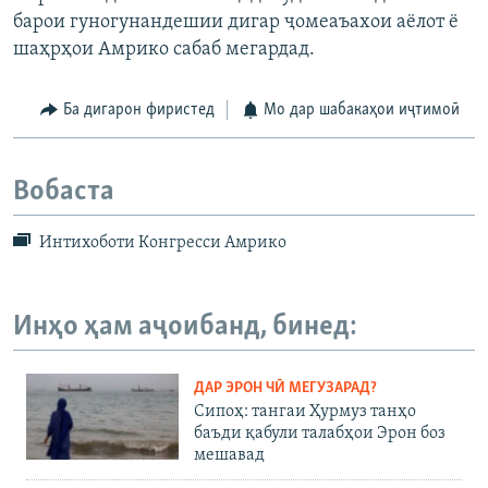
барои гуногунандешии дигар ҷомеаъахои аёлот ё
шаҳрҳои Амрико сабаб мегардад.
Ба дигарон фиристед
Мо дар шабакаҳои иҷтимоӣ
Вобаста
Интихоботи Конгресси Амрико
Инҳо ҳам аҷоибанд, бинед:
ДАР ЭРОН ЧӢ МЕГУЗАРАД?
Сипоҳ: тангаи Ҳурмуз танҳо
баъди қабули талабҳои Эрон боз
мешавад