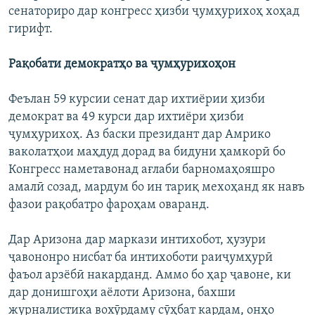
сенаториро дар конгресс ҳизби ҷумҳурихоҳ хоҳад
гирифт.
Рақобати демократҳо ва ҷумҳурихоҳон
Феълан 59 курсии сенат дар ихтиёрии ҳизби
демократ ва 49 курси дар ихтиёри ҳизби
ҷумҳурихоҳ. Аз баски президант дар Амрико
ваколатҳои маҳдуд дорад ва бидуни ҳамкорӣ бо
Конгресс наметавонад ағлаби барномаҳояшро
амалӣ созад, мардум бо ин тариқ мехоҳанд як навъ
фазои рақобатро фароҳам оваранд.
Дар Аризона дар маркази интихобот, ҳузури
ҷавононро нисбат ба интихоботи раиҷумҳурӣ
фаъол арзёбӣ накарданд. Аммо бо ҳар ҷавоне, ки
дар донишгоҳи аёлоти Аризона, бахши
журналистика вохӯрдаму сӯҳбат кардам, онҳо