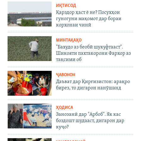
ИҚТИСОД
Қарздор ҳаст ё не? Посухҳои
гуногуни мақомот дар бораи
корхонаи чинӣ
МИНТАҚАҲО
"Бахудо аз беобӣ шукуфтааст".
Шикояти пахтакорони Фархор аз
тақсими об
ҶАВОНОН
Даъват дар Қирғизистон: арақро
бирез, то дигарон нанӯшанд
ҲОДИСА
Занозанӣ дар "Арбоб". Як кас
боздошт шудааст, дигарон дар
куҷо?