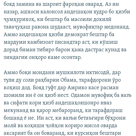
бояд замина ва шароит фароҳам оварад. Аз ин
назар, ашхоси калонсол андешаҳои худро бо ҳизби
ҷумҳурихоҳ, ки бештар ба масоили дохилӣ
таваҷуҳаш равона шудааст, мувофиқтар медонанд.
Аммо андешаҳои ҳизби демократ бештар ба
мардуми камбизоат писандтар аст, ки кӯшиш
дорад бимаи тибиро барои ҳама дастрас кунад ва
зиндагии онҳоро каме осонтар.
Аммо боқи мондани мушкилоти иктисодӣ, дар
тули ду соли раҳбарии Обама, тарафдорони ӯро
коҳиш дод. Бояд гуфт дар Амрико касе расман
шомили ин ё он ҳизб нест. Одамон мувофиқ ба вазъ
ва сифати кори ҳизб андешаҳояшонро иваз
мекунанд ва қарор мебароранд, ки тарафдораш
бошанд ё не. Ин аст, ки вазъи бетаъғири бӯҳрони
молӣ ва коҳиши ҷойҳои кориро мисол оварда
аксарият ба он боваранд, ки курсиҳои бештари