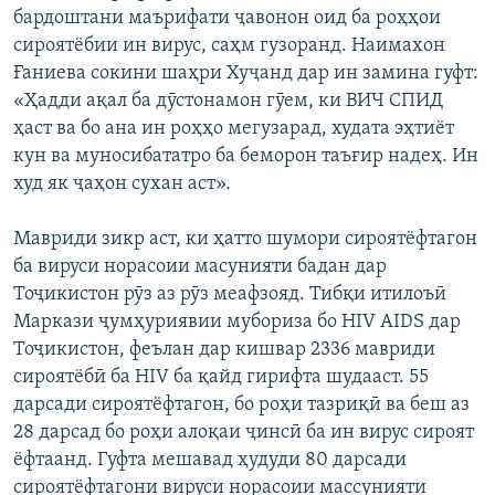
бардоштани маърифати ҷавонон оид ба роҳҳои
сироятёбии ин вирус, саҳм гузоранд. Наимахон
Ғаниева сокини шаҳри Хуҷанд дар ин замина гуфт:
«Ҳадди ақал ба дӯстонамон гӯем, ки ВИЧ СПИД
ҳаст ва бо ана ин роҳҳо мегузарад, худата эҳтиёт
кун ва муносибататро ба беморон таъғир надеҳ. Ин
худ як ҷаҳон сухан аст».
Мавриди зикр аст, ки ҳатто шумори сироятёфтагон
ба вируси норасоии масунияти бадан дар
Тоҷикистон рӯз аз рӯз меафзояд. Тибқи итилоъӣ
Маркази ҷумҳуриявии мубориза бо HIV AIDS дар
Тоҷикистон, феълан дар кишвар 2336 мавриди
сироятёбӣ ба HIV ба қайд гирифта шудааст. 55
дарсади сироятёфтагон, бо роҳи тазриқӣ ва беш аз
28 дарсад бо роҳи алоқаи ҷинсӣ ба ин вирус сироят
ёфтаанд. Гуфта мешавад ҳудуди 80 дарсади
сироятёфтагони вируси норасоии массунияти