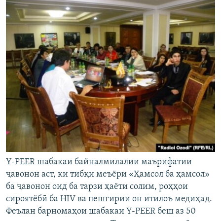
Y-PEER шабакаи байналмилалии маърифатии
ҷавонон аст, ки тибқи меъёри «Ҳамсол ба ҳамсол»
ба ҷавонон оид ба тарзи ҳаёти солим, роҳҳои
сироятёбӣ ба HIV ва пешгирии он итилоъ медиҳад.
Феълан барномаҳои шабакаи Y-PEER беш аз 50