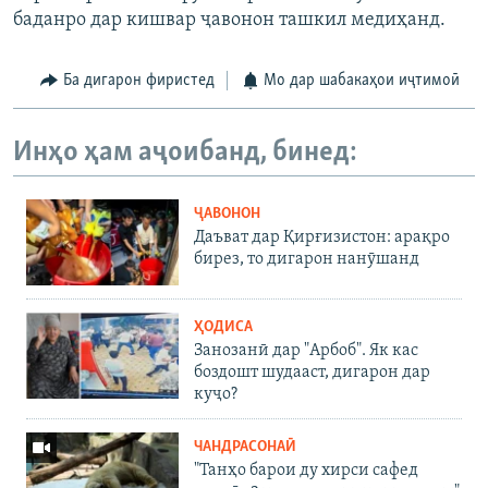
баданро дар кишвар ҷавонон ташкил медиҳанд.
Ба дигарон фиристед
Мо дар шабакаҳои иҷтимоӣ
Инҳо ҳам аҷоибанд, бинед:
ҶАВОНОН
Даъват дар Қирғизистон: арақро
бирез, то дигарон нанӯшанд
ҲОДИСА
Занозанӣ дар "Арбоб". Як кас
боздошт шудааст, дигарон дар
куҷо?
ЧАНДРАСОНАӢ
"Танҳо барои ду хирси сафед