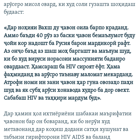
арӯсеро мисол овард, ки худ соли гузашта шоҳидаш
будааст:
«Дар ноҳияи Вахш ду ҷавон оила барпо краданд.
Аммо баъди 40 рӯз аз баски ҷавон бемаълумот буду
ҷойи кор надошт ба Русия барои мардикорӣ рафт.
Аз онҷо баъд аз шаш моҳ баргашт ва маълум шуд,
ки бо худ вируси норасоии массунияти баданро
овардааст. Ҳамсараш ба HIV сироят ёфт. Ҳама
фаҳмиданд ва арӯсро таънаву маломат мекарданд.
Атрофи номи ин зани ҷавон ҳар гуна овозаҳо паҳн
шуд ва як субҳ арӯси хонавода худро ба дор овехт.
Сабабаш HIV ва таҳқири мардум буд».
Дар ҳамин ҳол ихтиёриёни шабакаи маърифатии
ҷавонон бар он боваранд, ки бо нерӯи худ
метавонанд дар коҳиш додани сатҳи хушунат ва
табъизи гирифторони HIV AIDS ва баланд