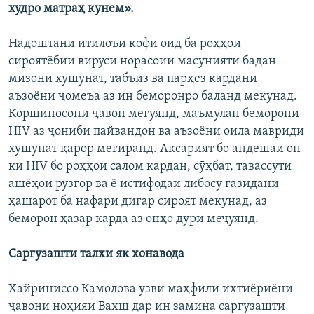
худро матраҳ кунем».
Надоштани итилоъи кофӣ оид ба роҳҳои
сироятёбии вируси норасоии масунияти бадан
мизони хушунат, табъиз ва парҳез кардани
аъзоёни ҷомеъа аз ин беморонро баланд мекунад.
Коршиносони ҷавон мегӯянд, маъмулан беморони
HIV аз ҷониби пайвандон ва аъзоёни оила мавриди
хушунат қарор мегиранд. Аксарият бо андешаи он
ки HIV бо роҳҳои салом кардан, сӯҳбат, тавассути
ашёҳои рӯзгор ва ё истифодаи либосу газидани
ҳашарот ба нафари дигар сироят мекунад, аз
беморон ҳазар карда аз онҳо дурӣ меҷӯянд.
Саргузашти талхи як хонавода
Хайриниссо Камолова узви маҳфили ихтиёриёни
ҷавони ноҳияи Вахш дар ин замина саргузашти