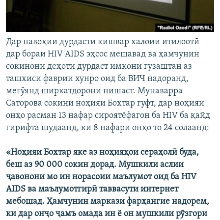
Дар навоҳии дурдасти кишвар халоии итилоотӣ
дар бораи HIV AIDS эҳсос мешавад ва ҳамчунин
сокинони деҳоти дурдаст имкони гузаштан аз
ташхиси фаврии хунро оид ба ВИЧ надоранд,
мегӯянд ширкатдорони нишаст. Мунаварра
Саторова сокини ноҳияи Бохтар гуфт, дар ноҳияи
онҳо расман 13 нафар сироятёфагон ба HIV ба қайд
гирифта шудаанд, ки 8 нафари онҳо то 24 солаанд:
«Ноҳияи Бохтар яке аз ноҳияҳои сераҳолӣ буда,
беш аз 90 000 сокин дорад. Мушкили аслии
ҷавонони мо ин норасоии маълумот оид ба HIV
AIDS ва маълумотгирӣ таввасути интернет
мебошад. Ҳамчунин маркази фарҳангие надорем,
ки дар онҷо ҷамъ омада ин ё он мушкили рӯзгори