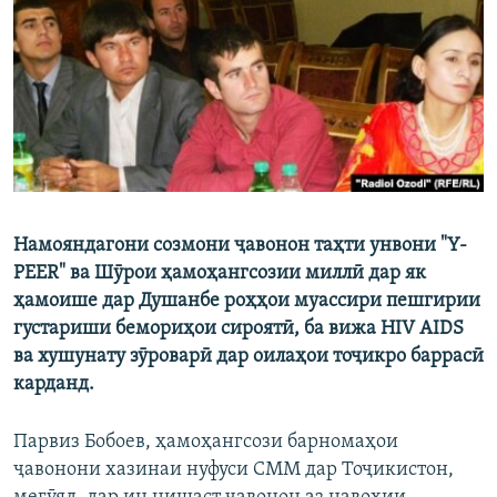
ГУЗОРИШҲОИ РАДИОӢ
Русский
ПАЙГИРӢ КУНЕД
Намояндагони созмони ҷавонон таҳти унвони "Y-
Ҳамаи сомонаҳои RFE/RL
PEER" ва Шӯрои ҳамоҳангсозии миллӣ дар як
ҳамоише дар Душанбе роҳҳои муассири пешгирии
густариши бемориҳои сироятӣ, ба вижа HIV AIDS
ва хушунату зӯроварӣ дар оилаҳои тоҷикро баррасӣ
карданд.
Парвиз Бобоев, ҳамоҳангсози барномаҳои
ҷавонони хазинаи нуфуси СММ дар Тоҷикистон,