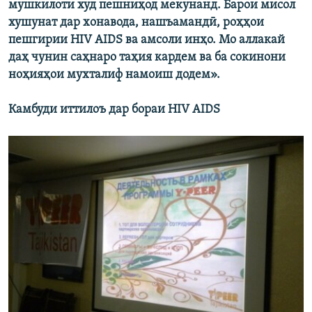
мушкилоти худ пешниҳод мекунанд. Барои мисол
хушунат дар хонавода, нашъамандӣ, роҳҳои
пешгирии HIV AIDS ва амсоли инҳо. Мо аллакай
даҳ чунин саҳнаро таҳия кардем ва ба сокинони
ноҳияҳои мухталиф намоиш додем».
Камбуди иттилоъ дар бораи HIV AIDS