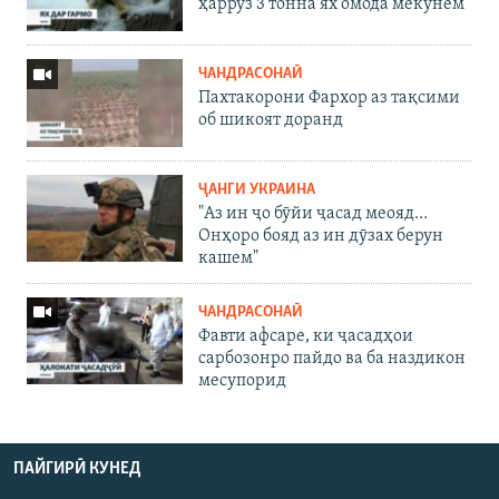
ҳаррӯз 3 тонна ях омода мекунем"
ЧАНДРАСОНАӢ
Пахтакорони Фархор аз тақсими
об шикоят доранд
ҶАНГИ УКРАИНА
"Аз ин ҷо бӯйи ҷасад меояд…
Онҳоро бояд аз ин дӯзах берун
кашем"
ЧАНДРАСОНАӢ
Фавти афсаре, ки ҷасадҳои
сарбозонро пайдо ва ба наздикон
месупорид
ПАЙГИРӢ КУНЕД