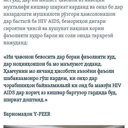
мегӯяд, дар ин нишаст ҷавонон аз навоҳии
мухталифи кишвар ширкат карданд ва онҳо бо дар
назардошти мушкилоти рӯзгори ҳамсолонашон
дар бастагӣ ба HIV AIDS, бемориҳои дигари
сироятии ҷинсӣ ва хушунат нақшаи кории
фаъолияти худро барои як соли оянда тарҳрезӣ
намуданд:
«Ин ҷавонон бевосита дар бораи фаъолияти худ,
дар ноҳияҳояшон ба мо маълумот доданд.
Ҳамчунин мо якчанд ҳисоботи аъзоёни фаъоли
шабакаамонро гӯш кардем, ки онҳо дар
чорабиниҳои байналмилалӣ ки оид ба мавзӯи HIV
AIDS дар хориҷ аз кишвар баргузор гардида буд,
ширкат доштанд.»
Барномаҳои Y-PEER