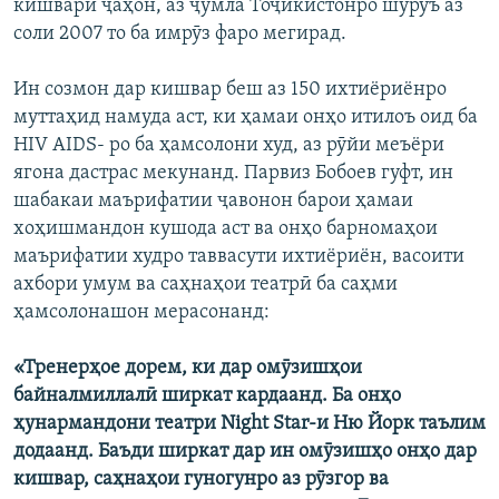
кишвари ҷаҳон, аз ҷумла Тоҷикистонро шурӯъ аз
соли 2007 то ба имрӯз фаро мегирад.
Ин созмон дар кишвар беш аз 150 ихтиёриёнро
муттаҳид намуда аст, ки ҳамаи онҳо итилоъ оид ба
HIV AIDS- ро ба ҳамсолони худ, аз рӯйи меъёри
ягона дастрас мекунанд. Парвиз Бобоев гуфт, ин
шабакаи маърифатии ҷавонон барои ҳамаи
хоҳишмандон кушода аст ва онҳо барномаҳои
маърифатии худро таввасути ихтиёриён, васоити
ахбори умум ва саҳнаҳои театрӣ ба саҳми
ҳамсолонашон мерасонанд:
«Тренерҳое дорем, ки дар омӯзишҳои
байналмиллалӣ ширкат кардаанд. Ба онҳо
ҳунармандони театри Night Star-и Ню Йорк таълим
додаанд. Баъди ширкат дар ин омӯзишҳо онҳо дар
кишвар, саҳнаҳои гуногунро аз рӯзгор ва