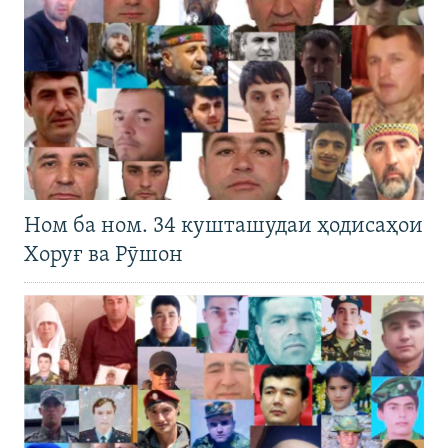
Ном ба ном. 34 кушташудаи ҳодисаҳои
Хоруғ ва Рӯшон