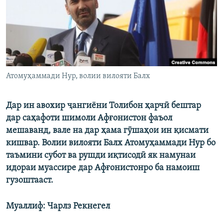
ГУЗОРИШҲОИ РАДИОӢ
Русский
ПАЙГИРӢ КУНЕД
Атомуҳаммади Нур, волии вилояти Балх
Дар ин авохир ҷангиёни Толибон ҳарчӣ бештар
Ҳамаи сомонаҳои RFE/RL
дар саҳафоти шимоли Афғонистон фаъол
мешаванд, вале на дар ҳама гӯшаҳои ин қисмати
кишвар. Волии вилояти Балх Атомуҳаммади Нур бо
таъмини субот ва рушди иқтисодӣ як намунаи
идораи муассире дар Афғонистонро ба намоиш
гузоштааст.
Муаллиф: Чарлз Рекнегел