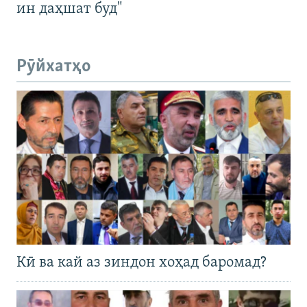
ин даҳшат буд"
Рӯйхатҳо
Кӣ ва кай аз зиндон хоҳад баромад?