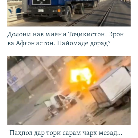
Долони нав миёни Тоҷикистон, Эрон
ва Афғонистон. Пайомаде дорад?
"Паҳпод дар тори сарам чарх мезад…