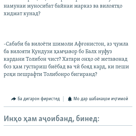
намунаи муносибат байнаи марказ ва вилоятҳо
хидмат кунад?
-Сабаби ба вилоёти шимоли Афғонистон, аз ҷумла
ба вилояти Қундузи ҳамҷавор бо Балх нуфуз
кардани Толибон чист? Хатари онҳо оё метавонад
боз ҳам густариш биёбад ва чӣ бояд кард, ки пеши
роҳи пешрафти Толибонро бигиранд?
Ба дигарон фиристед
Мо дар шабакаҳои иҷтимоӣ
Инҳо ҳам аҷоибанд, бинед: