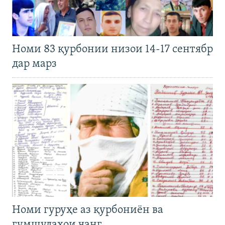
Номи 83 қурбонии низои 14-17 сентябр
дар марз
Номи гуруҳе аз қурбониён ва
гумшудаҳои ҷанг