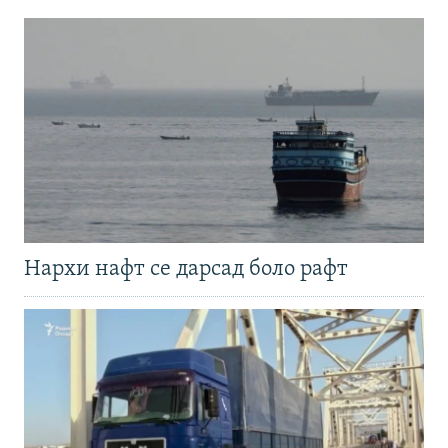
Нархи нафт се дарсад боло рафт