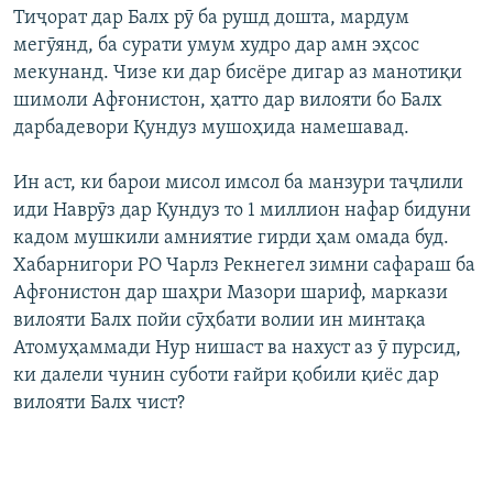
Тиҷорат дар Балх рӯ ба рушд дошта, мардум
мегӯянд, ба сурати умум худро дар амн эҳсос
мекунанд. Чизе ки дар бисёре дигар аз манотиқи
шимоли Афғонистон, ҳатто дар вилояти бо Балх
дарбадевори Қундуз мушоҳида намешавад.
Ин аст, ки барои мисол имсол ба манзури таҷлили
иди Наврӯз дар Қундуз то 1 миллион нафар бидуни
кадом мушкили амниятие гирди ҳам омада буд.
Хабарнигори РО Чарлз Рекнегел зимни сафараш ба
Афғонистон дар шаҳри Мазори шариф, маркази
вилояти Балх пойи сӯҳбати волии ин минтақа
Атомуҳаммади Нур нишаст ва нахуст аз ӯ пурсид,
ки далели чунин суботи ғайри қобили қиёс дар
вилояти Балх чист?