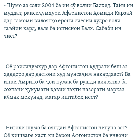
- Шумо аз соли 2004 ба ин сӯ волии Балхед. Тайи ин
муддат, раисиҷумҳури Афғонистон Ҳомиди Карзай
дар тамоми вилоятҳо ёрони сиёсии худро волӣ
таъйин кард, вале ба истиснои Балх. Сабаби ин
чист?
-Оё раисиҷумҳур дар Афғонистон қудрати беш аз
ҳаддеро дар дастони худ мунсаҷим накардааст? Ва
инки Амрико ба ҷои кумак ба рушди вилоятҳо ба
сохтани ҳукумати қавии таҳти назорати марказ
кӯмак мекунад, магар иштибоҳ нест?
-Нигоҳи шумо ба ояндаи Афғонистон чигуна аст?
Оё кишваре ҳаст, ки барои Афғонистон ба унвони