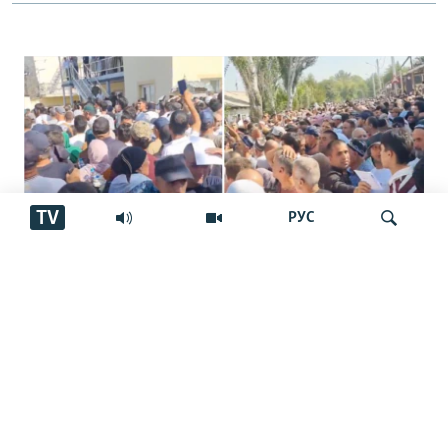
TV
РУС
Боздошти ду афвшуда бо гумони дуздӣ
Ҷустуҷӯ