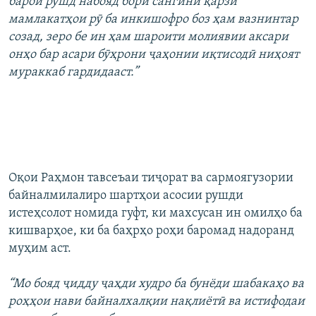
барои рушд набояд бори сангини қарзи
мамлакатҳои рӯ ба инкишофро боз ҳам вазнинтар
созад, зеро бе ин ҳам шароити молиявии аксари
онҳо бар асари бӯҳрони ҷаҳонии иқтисодӣ ниҳоят
мураккаб гардидааст.”
Оқои Раҳмон тавсеъаи тиҷорат ва сармоягузории
байналмилалиро шартҳои асосии рушди
истеҳсолот номида гуфт, ки махсусан ин омилҳо ба
кишварҳое, ки ба баҳрҳо роҳи баромад надоранд
муҳим аст.
“Мо бояд ҷидду ҷаҳди худро ба бунёди шабакаҳо ва
роҳҳои нави байналхалқии нақлиётӣ ва истифодаи