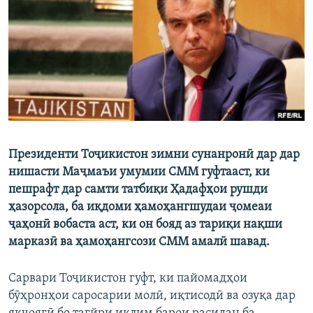
ГУЗОРИШҲОИ РАДИОӢ
Русский
ПАЙГИРӢ КУНЕД
Президенти Тоҷикистон зимни сунанронӣ дар дар
Ҳамаи сомонаҳои RFE/RL
нишасти Маҷмаъи умумии СММ гуфтааст, ки
пешрафт дар самти татбиқи Ҳадафҳои рушди
ҳазорсола, ба иқдоми ҳамоҳангшудаи ҷомеаи
ҷаҳонӣ вобаста аст, ки он бояд аз тариқи нақши
марказӣ ва ҳамоҳангсози СММ амалӣ шавад.
Сарвари Тоҷикистон гуфт, ки пайомадҳои
бӯҳронҳои саросарии молӣ, иқтисодӣ ва озуқа дар