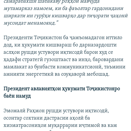
самарабахши шабакаву роҳҳои мавҷуда
мутамарказ намоем, ки ба фаъолтар гардонидани
ширкати ин гурӯҳи кишварҳо дар тиҷорати ҷаҳонӣ
мусоидат менамоянд.”
Президенти Тоҷикистон ба ҷамъомадагон иттило
дод, ки ҳукумати кишвараш бо дарназардошти
аслҳои рушди устувори иқтисодӣ барои худ се
ҳадафи стратегӣ гузоштааст ва инҳо, баровардани
мамлакат аз бунбасти коммуникатсионӣ, таъмини
амнияти энергетикӣ ва озуқаворӣ мебошад.
Президент авлавиятҳои ҳукумати Тоҷикистонро
баён намуд
Эмомалӣ Раҳмон рушди устувори иқтисодӣ,
осонтар сохтани дастрасии аҳолӣ ба
хизматрасониҳои муқаррарии иҷтимоӣ ва кам