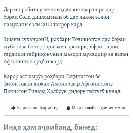
Д
ар ин робита ӯ пешниҳоди кишварашро дар
бораи Соли дипломтияи об дар ҷаҳон эълон
намудани соли 2012 такрор кард.
Зимни суханронӢ, роҳбари Тоҷикистон дар бораи
мубориза бо терроризми саросарӣ, ифротгароӣ,
гардиши ғайриқонунии маводи мухаддир ва вазъи
Афғонистон сӯҳбат кард.
Қарор аст имрӯз роҳбари Тоҷикистон бо
фиристодаи вижаи Амрико дар Афғонистону
Покистон Ричард Ҳолбрук дидору гуфтугӯ кунад.
Ба дигарон фиристед
Мо дар шабакаҳои иҷтимоӣ
Инҳо ҳам аҷоибанд, бинед: