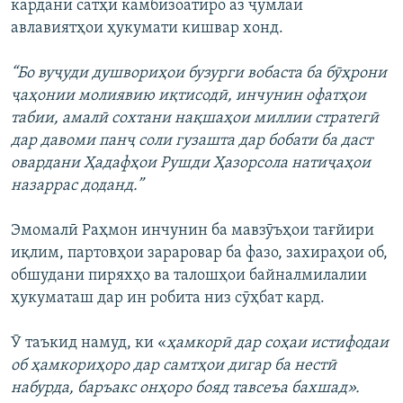
кардани сатҳи камбизоатиро аз ҷумлаи
авлавиятҳои ҳукумати кишвар хонд.
“Бо вуҷуди душвориҳои бузурги вобаста ба бӯҳрони
ҷаҳонии молиявию иқтисодӣ, инчунин офатҳои
табии, амалӣ сохтани нақшаҳои миллии стратегӣ
дар давоми панҷ соли гузашта дар бобати ба даст
овардани Ҳадафҳои Рушди Ҳазорсола натиҷаҳои
назаррас доданд.”
Эмомалӣ Раҳмон инчунин ба мавзӯъҳои тағйири
иқлим, партовҳои зараровар ба фазо, захираҳои об,
обшудани пиряхҳо ва талошҳои байналмилалии
ҳукуматаш дар ин робита низ сӯҳбат кард.
Ӯ таъкид намуд, ки «
ҳамкорӣ дар соҳаи истифодаи
об ҳамкориҳоро дар самтҳои дигар ба нестӣ
набурда, баръакс онҳоро бояд тавсеъа бахшад».