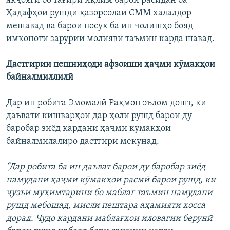
якҷоягӣ бо тағйри иқлим барои расидан ба
Ҳадафҳои рушди ҳазорсолаи СММ халалдор
мешавад ва барои посух ба ин чолишҳо бояд
имконоти зарурии молиявӣ таъмин карда шавад.
Дастгирии пешниҳоди афзоиши ҳаҷми кӯмакҳои
байналмиллилӣ
Дар ин робита Эмомалӣ Раҳмон эълом дошт, ки
даъвати кишварҳои дар ҳоли рушд барои ду
баробар зиёд кардани ҳаҷми кӯмакҳои
байналмилалиро дастгирӣ мекунад.
“Дар робита ба ин даъват барои ду баробар зиёд
намудани ҳаҷми кӯмакҳои расмӣ барои рушд, ки
ҷузъи муҳимтарини бо маблағ таъмин намудани
рушд мебошад, мисли пештара аҳамияти хосса
дорад. Ҷудо кардани маблағҳои иловагии берунӣ