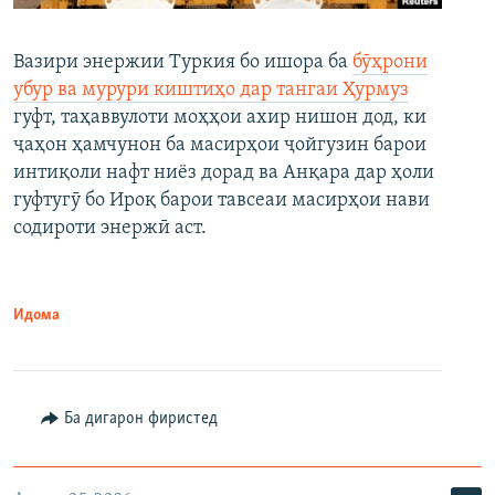
Вазири энержии Туркия бо ишора ба
бӯҳрони
убур ва мурури киштиҳо дар тангаи Ҳурмуз
гуфт, таҳаввулоти моҳҳои ахир нишон дод, ки
ҷаҳон ҳамчунон ба масирҳои ҷойгузин барои
интиқоли нафт ниёз дорад ва Анқара дар ҳоли
гуфтугӯ бо Ироқ барои тавсеаи масирҳои нави
содироти энержӣ аст.
Идома
Ба дигарон фиристед