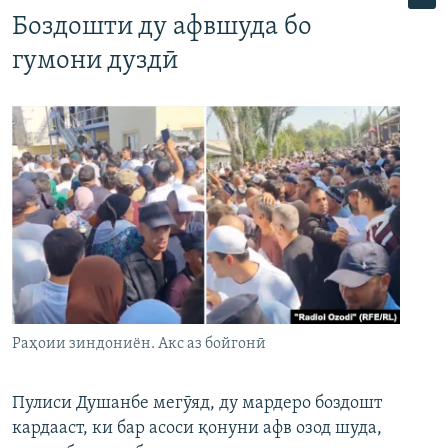
Боздошти ду афвшуда бо
гумони дуздӣ
Раҳоии зиндониён. Акс аз бойгонӣ
Пулиси Душанбе мегӯяд, ду мардеро боздошт
кардааст, ки бар асоси қонуни афв озод шуда,