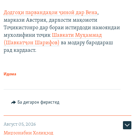
Додгоҳи парвандаҳои ҷиноӣ дар Вена
,
маркази Австрия, дархости мақомоти
Тоҷикистонро дар бораи истирдоди намояндаи
мухолифини тоҷик
Шавкати Муҳаммад
(Шавкатҷон Шарифов)
ва модару бародараш
рад кардааст.
Идома
Ба дигарон фиристед
Август 05, 2026
Мирзонабии Холиқзод