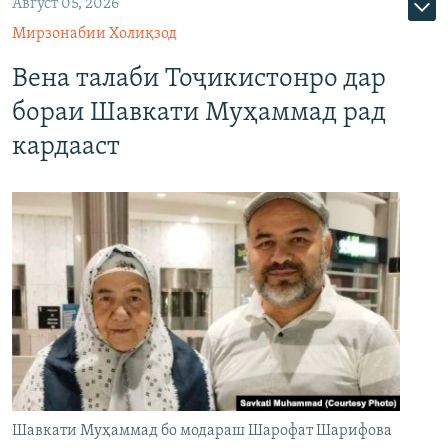
Август 05, 2026
Мирзонабии Холиқзод
Вена талаби Тоҷикистонро дар
бораи Шавкати Муҳаммад рад
кардааст
Шавкати Муҳаммад бо модараш Шарофат Шарифова