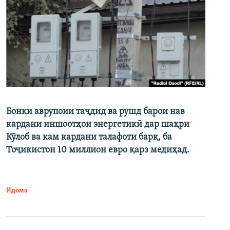
Бонки аврупоии таҷдид ва рушд барои нав
кардани иншоотҳои энергетикӣ дар шаҳри
Кӯлоб ва кам кардани талафоти барқ, ба
Тоҷикистон 10 миллион евро қарз медиҳад.
Идома