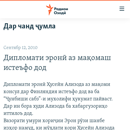
Пайвандҳои
дастрасӣ
Ҷаҳиш
Дар чанд ҷумла
ба
ГӮШАҲО
мояи
ГАПИ ОЗОД
СИЁСАТ
аслӣ
Сентябр 12, 2010
РӮЗГОРИ МУҲОҶИР
Ҷаҳиш
ИҚТИСОД
Дипломати эронӣ аз мақомаш
ба
САЛОМ, ХОҲАР
ҶОМЕА
феҳристи
истеъфо дод
ТАҲҚИҚОТ
ҚАЗИЯИ "КРОКУС"
аслӣ
Ҷаҳиш
ҶАНГ ДАР УКРАИНА
ОСИЁИ МАРКАЗӢ
Дипломати эронӣ Ҳусейн Ализода аз мақоми
ба
консул дар Финляндия истеъфо дод ва ба
НАЗАРИ МАРДУМ
ФАРҲАНГ
ҷустор
“Ҷунбиши сабз”-и мухолифи ҳукумат пайваст.
ЧАНДРАСОНАӢ
МЕҲМОНИ ОЗОДӢ
БЛОГИСТОН
Дар ин бора худи Ализода ба хабаргузориҳо
иттилоъ дод.
РӮЙХАТҲО
ВАРЗИШ
ОЗОДӢ ОНЛАЙН
ВИДЕО
Вазорати умури хориҷии Эрон рӯзи шанбе
КИТОБҲОИ ОЗОДӢ
НИГОРИСТОН
изҳор намуд, ки мӯҳлати кори Ҳусейн Ализода