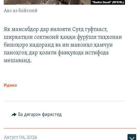
Акс аз бойгонӣ
Як мансабдор дар вилояти Суғд гуфтааст,
ширкатҳои сохтмонӣ ҳаққи фурӯши таҳхонаи
биноҳоро надоранд ва ин маконҳо ҳамчун
паноҳгоҳ дар ҳолати фавқулода истифода
мешаванд.
Идома
Ба дигарон фиристед
Август 06, 2026