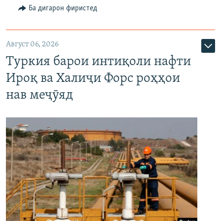
Ба дигарон фиристед
Август 06, 2026
Туркия барои интиқоли нафти
Ироқ ва Халиҷи Форс роҳҳои
нав меҷӯяд