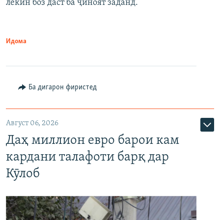
лекин боз даст ба ҷиноят заданд.
Идома
Ба дигарон фиристед
Август 06, 2026
Даҳ миллион евро барои кам
кардани талафоти барқ дар
Кӯлоб