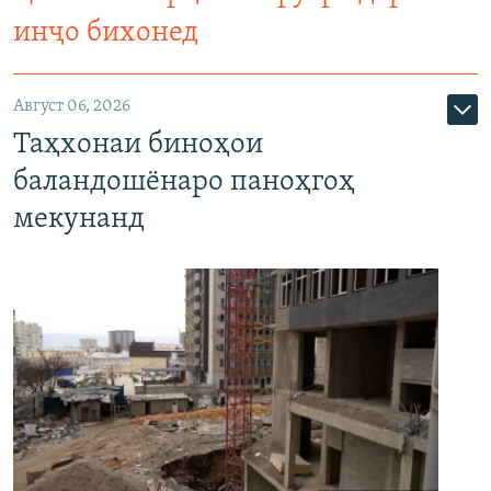
инҷо бихонед
Август 06, 2026
Таҳхонаи биноҳои
баландошёнаро паноҳгоҳ
мекунанд