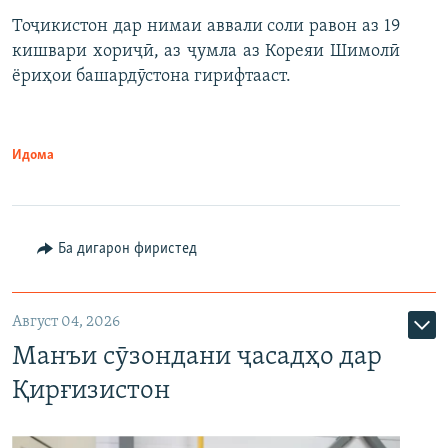
Тоҷикистон дар нимаи аввали соли равон аз 19
кишвари хориҷӣ, аз ҷумла аз Кореяи Шимолӣ
ёриҳои башардӯстона гирифтааст.
Идома
Ба дигарон фиристед
Август 04, 2026
Манъи сӯзондани ҷасадҳо дар
Қирғизистон