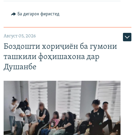
Ба дигарон фиристед
Август 05, 2026
Боздошти хориҷиён ба гумони
ташкили фоҳишахона дар
Душанбе