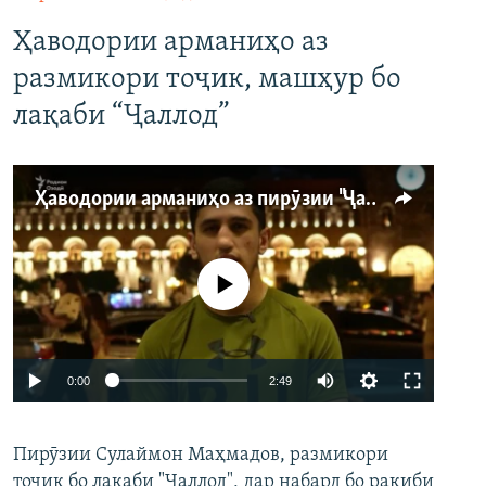
Ҳаводории арманиҳо аз
размикори тоҷик, машҳур бо
лақаби “Ҷаллод”
Ҳаводории арманиҳо аз пирӯзии "Ҷаллод"-и тоҷик
Феълан кор намекунад
Auto
0:00
2:49
240p
Пирӯзии Сулаймон Маҳмадов, размикори
360p
тоҷик бо лақаби "Ҷаллод", дар набард бо рақиби