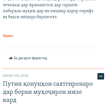
480p
Auto
240p
360p
480p
чеченаш дар Арманистон дар сархати
720p
хабарҳои муҳим дар ин кишвар қарор гирифт
720p
1080p
ва баҳси зиёдеро барангехт.
1080p
Идома
Ба дигарон фиристед
Август 05, 2026
Путин қонунҳои сахтгиронаро
дар бораи муҳоҷирон имзо
кард