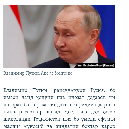
Владимир Путин. Акс аз бойгонӣ
Владимир Путин, раисҷумҳури Русия, бо
имзои чанд қонуни нав иҷозат додааст, ки
назорат ба кор ва зиндагии хориҷиён дар ин
кишвар сахттар шавад. Ҷое, ки садҳо ҳазор
шаҳрванди Тоҷикистон низ бо умеди ёфтани
маоши муносиб ва зиндагии беҳтар қарор