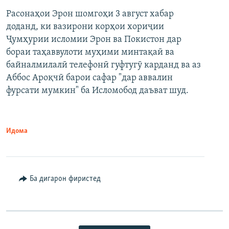
Расонаҳои Эрон шомгоҳи 3 август хабар
доданд, ки вазирони корҳои хориҷии
Ҷумҳурии исломии Эрон ва Покистон дар
бораи таҳаввулоти муҳими минтақаӣ ва
байналмилалӣ телефонӣ гуфтугӯ карданд ва аз
Аббос Ароқчӣ барои сафар "дар аввалин
фурсати мумкин" ба Исломобод даъват шуд.
Идома
Ба дигарон фиристед