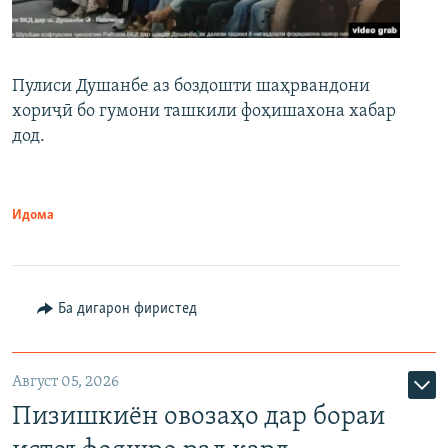
Пулиси Душанбе аз боздошти шаҳрвандони
хориҷӣ бо гумони ташкили фоҳишахона хабар
дод.
Идома
Ба дигарон фиристед
Август 05, 2026
Пизишкиён овозаҳо дар бораи