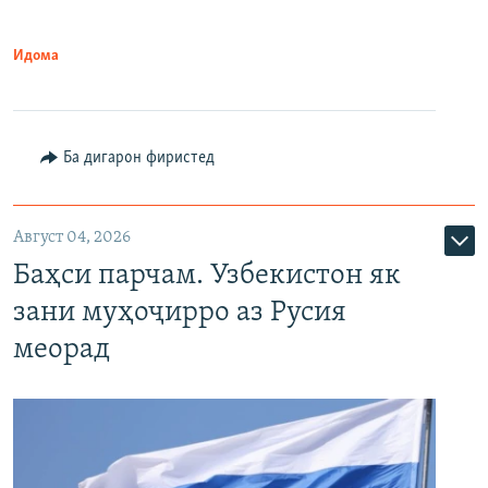
Идома
Ба дигарон фиристед
Август 04, 2026
Баҳси парчам. Узбекистон як
зани муҳоҷирро аз Русия
меорад