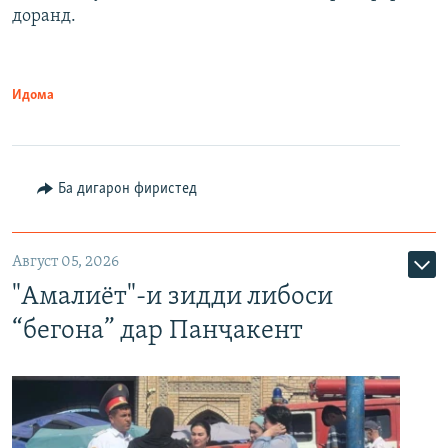
доранд.
Идома
Ба дигарон фиристед
Август 05, 2026
"Амалиёт"-и зидди либоси
“бегона” дар Панҷакент