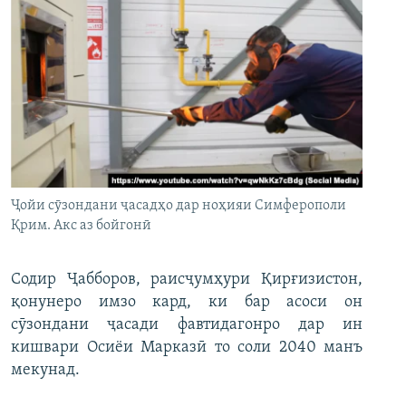
Ҷойи сӯзондани ҷасадҳо дар ноҳияи Симферополи
Қрим. Акс аз бойгонӣ
Содир Ҷабборов, раисҷумҳури Қирғизистон,
қонунеро имзо кард, ки бар асоси он
сӯзондани ҷасади фавтидагонро дар ин
кишвари Осиёи Марказӣ то соли 2040 манъ
мекунад.