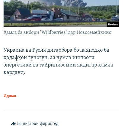
Ҳамла ба анбори "Wildberries" дар Новосемейкино
Украина ва Русия дигарбора бо паҳподҳо ба
ҳадафҳои гуногун, аз ҷумла иншооти
энергетикӣ ва ғайринизомии якдигар ҳамла
карданд.
Идома
Ба дигарон фиристед