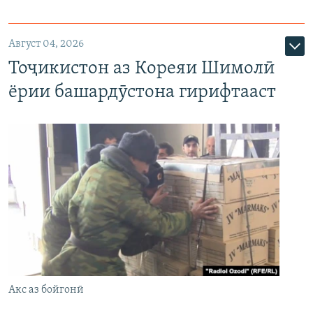
Август 04, 2026
Тоҷикистон аз Кореяи Шимолӣ
ёрии башардӯстона гирифтааст
Акс аз бойгонӣ