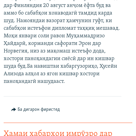
дар Финляндия 20 август анҷом ёфта буд ва
ГУЗОРИШҲОИ РАДИОӢ
Русский
аммо бо сабабҳои хонаводагӣ тамдид карда
шуд. Намояндаи вазорат ҳамчунин гуфт, ки
ПАЙГИРӢ КУНЕД
сабабҳои истеъфои дипломат таҳқиқ мешавад.
Моҳи январи соли равон Муҳаммадризо
Ҳайдарӣ, корманди сафорати Эрон дар
Норвегия, низ аз мақомаш истеъфо дода,
хостори паноҳандагии сиёсӣ дар ин кишвар
шуда буд.Ба навиштаи хабаргузориҳо, Ҳусейн
Ҳамаи сомонаҳои RFE/RL
Ализода алҳол аз ягон кишвар хостори
паноҳандагӣ нашудааст.
Ба дигарон фиристед
Ҳамаи хабарҳои имрӯзро дар