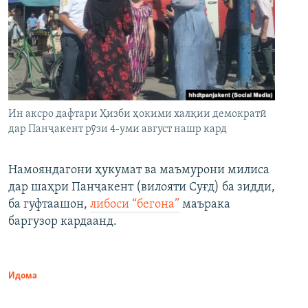
Ин аксро дафтари Ҳизби ҳокими халқии демократӣ
дар Панҷакент рӯзи 4-уми август нашр кард
Намояндагони ҳукумат ва маъмурони милиса
дар шаҳри Панҷакент (вилояти Суғд) ба зидди,
ба гуфтаашон,
либоси “бегона”
маърака
баргузор кардаанд.
Идома