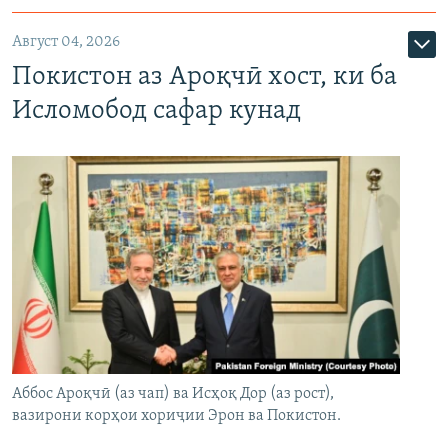
Август 04, 2026
Покистон аз Ароқчӣ хост, ки ба
Исломобод сафар кунад
Аббос Ароқчӣ (аз чап) ва Исҳоқ Дор (аз рост),
вазирони корҳои хориҷии Эрон ва Покистон.