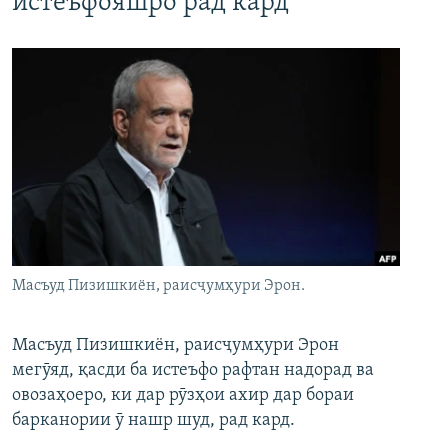
истеъфояшро рад кард
Масъуд Пизишкиён, раисҷумҳури Эрон.
Масъуд Пизишкиён, раисҷумҳури Эрон
мегӯяд, қасди ба истеъфо рафтан надорад ва
овозаҳоеро, ки дар рӯзҳои ахир дар бораи
барканории ӯ нашр шуд, рад кард.