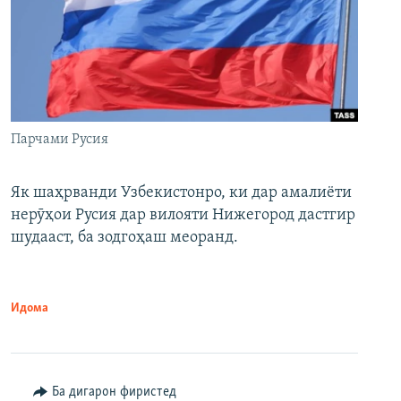
Парчами Русия
Як шаҳрванди Узбекистонро, ки дар амалиёти
нерӯҳои Русия дар вилояти Нижегород дастгир
шудааст, ба зодгоҳаш меоранд.
Идома
Ба дигарон фиристед