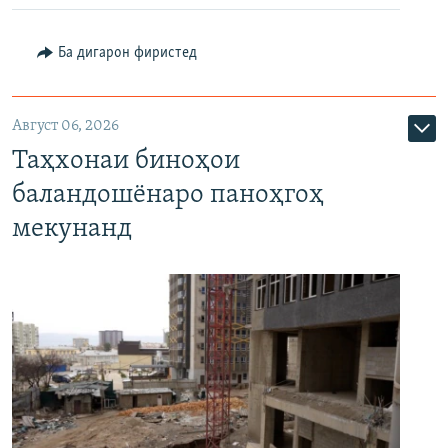
Ба дигарон фиристед
Август 06, 2026
Таҳхонаи биноҳои
баландошёнаро паноҳгоҳ
мекунанд