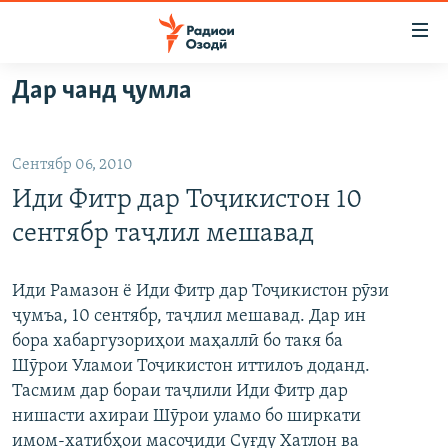
Пайвандҳои
дастрасӣ
Ҷаҳиш
Дар чанд ҷумла
ба
ГӮШАҲО
мояи
ГАПИ ОЗОД
СИЁСАТ
аслӣ
Сентябр 06, 2010
РӮЗГОРИ МУҲОҶИР
Ҷаҳиш
ИҚТИСОД
Иди Фитр дар Тоҷикистон 10
ба
САЛОМ, ХОҲАР
ҶОМЕА
феҳристи
сентябр таҷлил мешавад
ТАҲҚИҚОТ
ҚАЗИЯИ "КРОКУС"
аслӣ
Ҷаҳиш
ҶАНГ ДАР УКРАИНА
ОСИЁИ МАРКАЗӢ
Иди Рамазон ё Иди Фитр дар Тоҷикистон рӯзи
ба
ҷумъа, 10 сентябр, таҷлил мешавад. Дар ин
НАЗАРИ МАРДУМ
ФАРҲАНГ
ҷустор
бора хабаргузориҳои маҳаллӣ бо такя ба
ЧАНДРАСОНАӢ
МЕҲМОНИ ОЗОДӢ
БЛОГИСТОН
Шӯрои Уламои Тоҷикистон иттилоъ доданд.
Тасмим дар бораи таҷлили Иди Фитр дар
РӮЙХАТҲО
ВАРЗИШ
ОЗОДӢ ОНЛАЙН
ВИДЕО
нишасти ахираи Шӯрои уламо бо ширкати
КИТОБҲОИ ОЗОДӢ
НИГОРИСТОН
имом-хатибҳои масоҷиди Суғду Хатлон ва