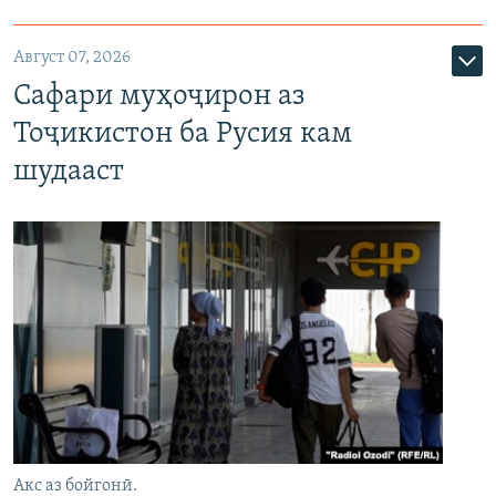
Август 07, 2026
Сафари муҳоҷирон аз
Тоҷикистон ба Русия кам
шудааст
Акс аз бойгонӣ.