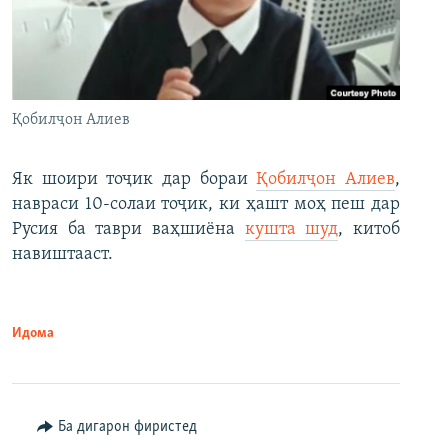
Қобилҷон Алиев
Як шоири тоҷик дар бораи
Қобилҷон Алиев
,
навраси 10-солаи тоҷик, ки ҳашт моҳ пеш дар
Русия ба таври ваҳшиёна
кушта шуд
, китоб
навиштааст.
Идома
Ба дигарон фиристед