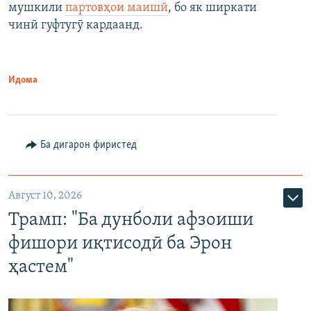
мушкили
партовҳои маишӣ
, бо як ширкати
чинӣ гуфтугӯ кардаанд.
Идома
Ба дигарон фиристед
Август 10, 2026
Трамп: "Ба дунболи афзоиши
фишори иқтисодӣ ба Эрон
ҳастем"