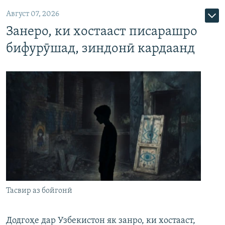
Август 07, 2026
Занеро, ки хостааст писарашро
бифурӯшад, зиндонӣ кардаанд
Тасвир аз бойгонӣ
Додгоҳе дар Узбекистон як занро, ки хостааст,