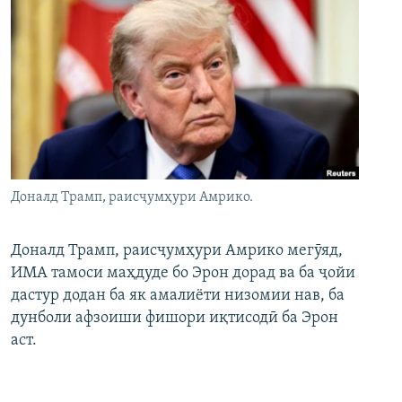
Доналд Трамп, раисҷумҳури Амрико.
Доналд Трамп, раисҷумҳури Амрико мегӯяд,
ИМА тамоси маҳдуде бо Эрон дорад ва ба ҷойи
дастур додан ба як амалиёти низомии нав, ба
дунболи афзоиши фишори иқтисодӣ ба Эрон
аст.