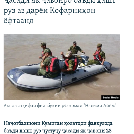
Ҷасади як ҷавонро баъди ҳашт
рӯз аз дарёи Кофарниҳон
ёфтаанд
Акс аз саҳифаи фейсбукии рӯзномаи "Насими Айём"
Наҷотбахшони Кумитаи ҳолатҳои фавқулода
баъди ҳашт рӯз ҷустуҷӯ ҷасади як ҷавони 28-