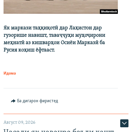
Як маркази таҳқиқотӣ дар Лаҳистон дар
гузорише навишт, таваҷҷуҳи муҳоҷирони
меҳнатӣ аз кишварҳои Осиёи Марказӣ ба
Русия коҳиш ёфтааст.
Идома
Ба дигарон фиристед
Август 09, 2026