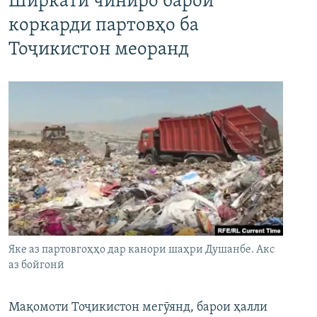
Ширкати чиниро барои
коркарди партовҳо ба
Тоҷикистон меоранд
Яке аз партовгоҳҳо дар канори шаҳри Душанбе. Акс
аз бойгонӣ
Мақомоти Тоҷикистон мегӯянд, барои ҳалли