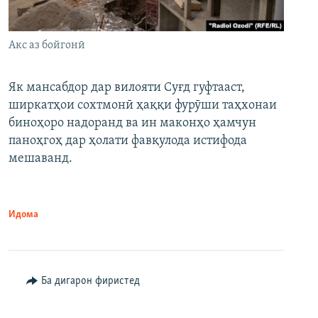
Акс аз бойгонӣ
Як мансабдор дар вилояти Суғд гуфтааст,
ширкатҳои сохтмонӣ ҳаққи фурӯши таҳхонаи
биноҳоро надоранд ва ин маконҳо ҳамчун
паноҳгоҳ дар ҳолати фавқулода истифода
мешаванд.
Идома
Ба дигарон фиристед