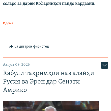
соларо аз дарёи Кофарниҳон пайдо кардаанд.
Идома
Ба дигарон фиристед
Август 09, 2026
Қабули таҳримҳои нав алайҳи
Русия ва Эрон дар Сенати
Амрико