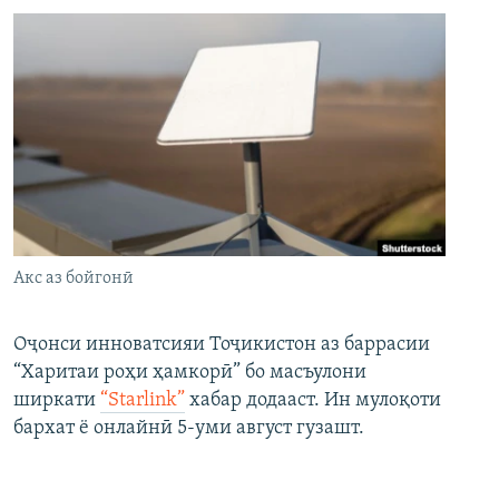
Акс аз бойгонӣ
Оҷонси инноватсияи Тоҷикистон аз баррасии
“Харитаи роҳи ҳамкорӣ” бо масъулони
ширкати
“Starlink”
хабар додааст. Ин мулоқоти
бархат ё онлайнӣ 5-уми август гузашт.