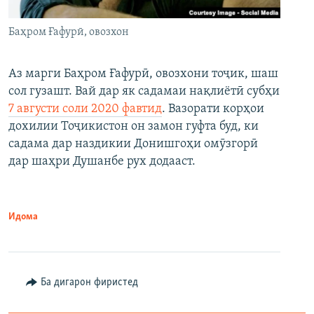
Баҳром Ғафурӣ, овозхон
Аз марги Баҳром Ғафурӣ, овозхони тоҷик, шаш
сол гузашт. Вай дар як садамаи нақлиётӣ субҳи
7 августи соли 2020 фавтид
. Вазорати корҳои
дохилии Тоҷикистон он замон гуфта буд, ки
садама дар наздикии Донишгоҳи омӯзгорӣ
дар шаҳри Душанбе рух додааст.
Идома
Ба дигарон фиристед