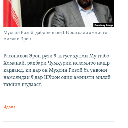
Муҳсин Ризоӣ, дабири нави Шӯрои олии амнияти
миллии Эрон.
Расонаҳои Эрон рӯзи 9 август ҳукми Муҷтабо
Хоманаӣ, раҳбари Ҷумҳурии исломиро нашр
карданд, ки дар он Муҳсин Ризоӣ ба унвони
намояндаи ӯ дар Шӯрои олии амнияти миллӣ
таъйин шудааст.
Идома