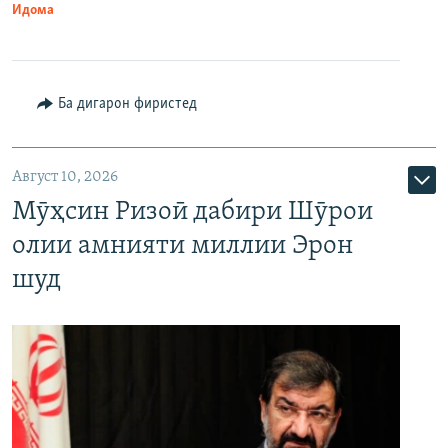
Идома
Ба дигарон фиристед
Август 10, 2026
Мӯҳсин Ризоӣ дабири Шӯрои
олии амнияти миллии Эрон
шуд