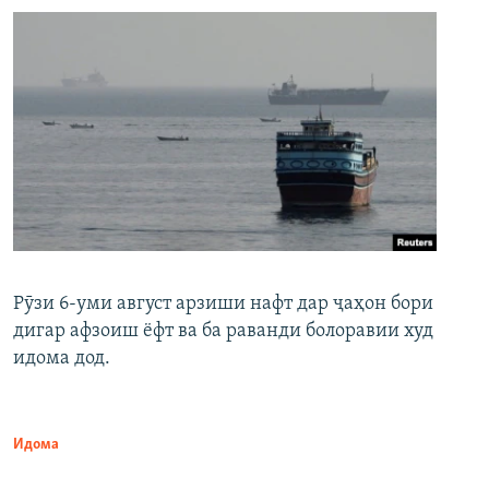
Рӯзи 6-уми август арзиши нафт дар ҷаҳон бори
дигар афзоиш ёфт ва ба раванди болоравии худ
идома дод.
Идома