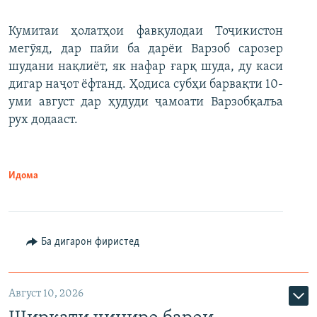
Кумитаи ҳолатҳои фавқулодаи Тоҷикистон
мегӯяд, дар пайи ба дарёи Варзоб сарозер
шудани нақлиёт, як нафар ғарқ шуда, ду каси
дигар наҷот ёфтанд. Ҳодиса субҳи барвақти 10-
уми август дар ҳудуди ҷамоати Варзобқалъа
рух додааст.
Идома
Ба дигарон фиристед
Август 10, 2026