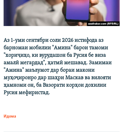
Аз 1-уми сентябри соли 2026 истифода аз
барномаи мобилии "Амина" барои тамоми
"хориҷиҳо, ки вурудашон ба Русия бе виза
амалӣ мегардад", ҳатмӣ мешавад. Замимаи
"Амина" маълумот дар бораи макони
муҳоҷиронро дар шаҳри Маскав ва вилояти
ҳамноми он, ба Вазорати корҳои дохилии
Русия мефиристад.
Идома