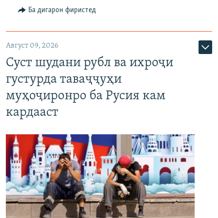
Ба дигарон фиристед
Август 09, 2026
Суст шудани рубл ва ихроҷи
густурда таваҷҷуҳи
муҳоҷиронро ба Русия кам
кардааст