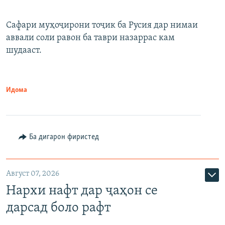
Сафари муҳоҷирони тоҷик ба Русия дар нимаи
аввали соли равон ба таври назаррас кам
шудааст.
Идома
Ба дигарон фиристед
Август 07, 2026
Нархи нафт дар ҷаҳон се
дарсад боло рафт