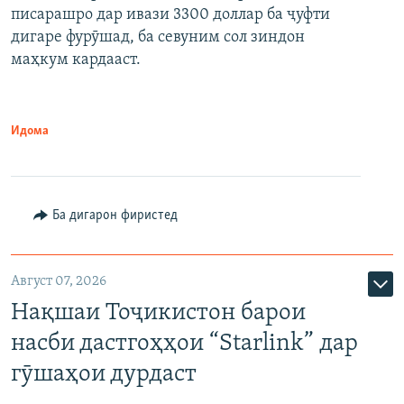
писарашро дар ивази 3300 доллар ба ҷуфти
дигаре фурӯшад, ба севуним сол зиндон
маҳкум кардааст.
Идома
Ба дигарон фиристед
Август 07, 2026
Нақшаи Тоҷикистон барои
насби дастгоҳҳои “Starlink” дар
гӯшаҳои дурдаст