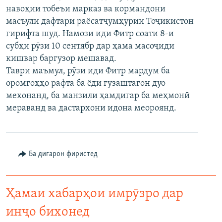
навоҳии тобеъи марказ ва кормандони
ГУЗОРИШҲОИ РАДИОӢ
Русский
масъули дафтари раёсатҷумҳурии Тоҷикистон
гирифта шуд. Намози иди Фитр соати 8-и
ПАЙГИРӢ КУНЕД
субҳи рӯзи 10 сентябр дар ҳама масоҷиди
кишвар баргузор мешавад.
Таври маъмул, рӯзи иди Фитр мардум ба
оромгоҳҳо рафта ба ёди гузаштагон дуо
мехонанд, ба манзили ҳамдигар ба меҳмонӣ
мераванд ва дастархони идона меороянд.
Ҳамаи сомонаҳои RFE/RL
Ба дигарон фиристед
Ҳамаи хабарҳои имрӯзро дар
инҷо бихонед