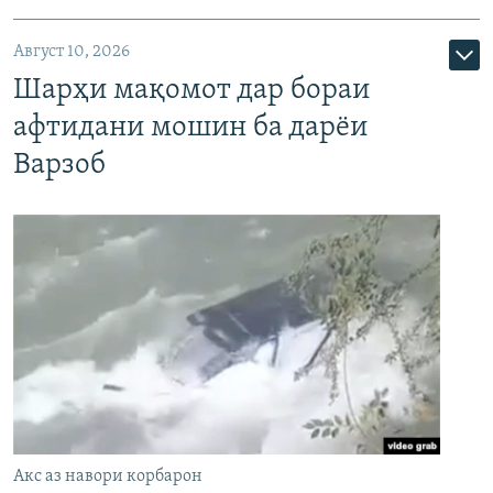
Август 10, 2026
Шарҳи мақомот дар бораи
афтидани мошин ба дарёи
Варзоб
Акс аз навори корбарон