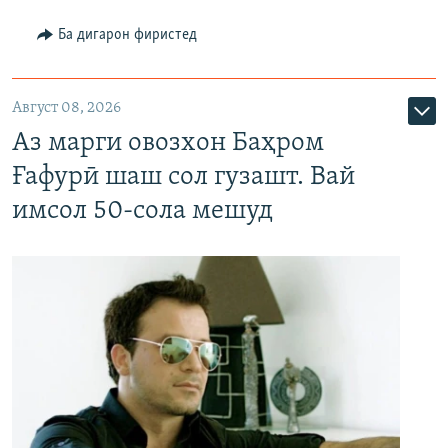
Ба дигарон фиристед
Август 08, 2026
Аз марги овозхон Баҳром
Ғафурӣ шаш сол гузашт. Вай
имсол 50-сола мешуд