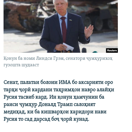
Қонун ба номи Линдси Грэм, сенатори ҷумҳурихоҳ
гузошта шудааст
Сенат, палатаи болоии ИМА бо аксарияти оро
тарҳи ҷорӣ кардани таҳримҳои навро алайҳи
Русия тасвиб кард. Ин қонун ҳамчунин ба
раиси ҷумҳур Доналд Трамп салоҳият
медиҳад, ки ба кишварҳои харидори нави
Русия то сад дарсад боҷ ҷорӣ кунад.