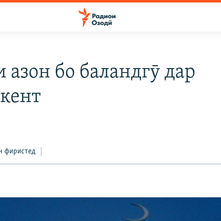
 азон бо баландгӯ дар
кент
н фиристед