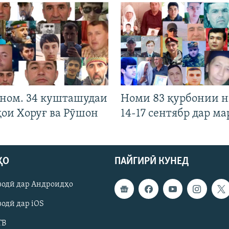
 ном. 34 кушташудаи
Номи 83 қурбонии 
ҳои Хоруғ ва Рӯшон
14-17 сентябр дар ма
ҲО
ПАЙГИРӢ КУНЕД
зодӣ дар Андроидҳо
одӣ дар iOS
ТВ