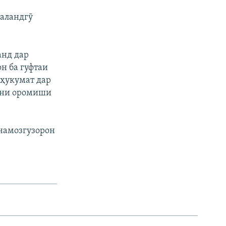
баландгӯ
анд дар
н ба гуфтаи
 ҳукумат дар
мини оромиши
 намозгузорон