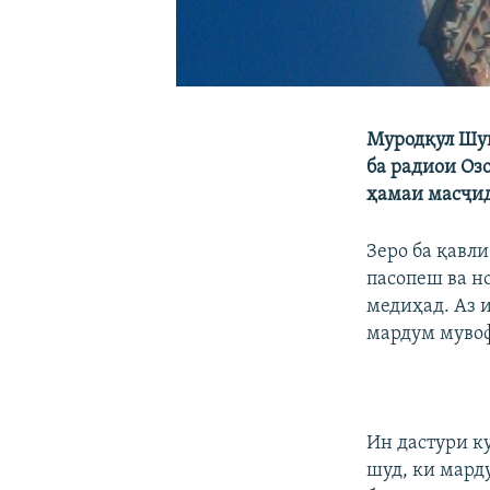
Муродқул Шук
ба радиои Озо
ҳамаи масҷид
Зеро ба қавли
пасопеш ва н
медиҳад. Аз и
мардум мувоф
Ин дастури к
шуд, ки мард