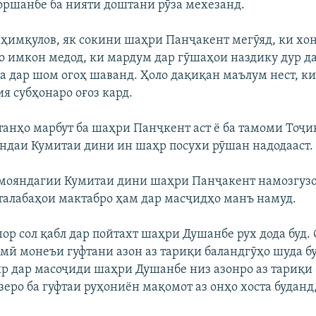
оршанбе ба нияти доштани рӯза мехезанд.
ҳимқулов, як сокини шаҳри Панҷакент мегӯяд, ки хон
о имкон медод, ки мардум дар гӯшаҳои наздику дур д
а дар шом огоҳ шаванд. Ҳоло дақиқан маълум нест, ки
я субҳонаро оғоз кард.
 танҳо марбут ба шаҳри Панҷкент аст ё ба тамоми Тоҷи
ндаи Кумитаи дини ин шаҳр посухи рӯшан надодааст.
мояндагии Кумитаи дини шаҳри Панҷакент намозгуз
 талабаҳои мактабро ҳам дар масҷидҳо манъ намуд.
ор сол қабл дар пойтахт шаҳри Душанбе рух дода буд.
мӣ монеъи гуфтани азон аз тариқи баландгӯҳо шуда б
ир дар масоҷиди шаҳри Душанбе низ азонро аз тариқи
еро ба гуфтаи руҳониён мақомот аз онҳо хоста буданд