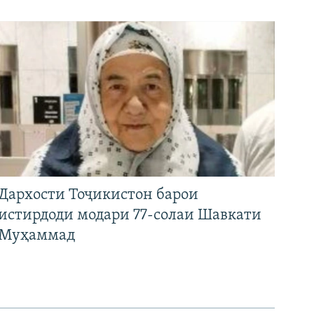
Дархости Тоҷикистон барои
истирдоди модари 77-солаи Шавкати
Муҳаммад