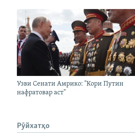
Узви Сенати Амрико: "Кори Путин
нафратовар аст"
Рӯйхатҳо