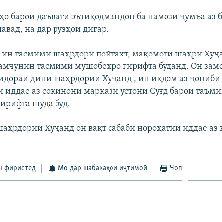
нҳо барои даъвати эътиқодмандон ба намози ҷумъа аз 
авад, на дар рӯзҳои дигар.
аз ин тасмими шаҳрдори пойтахт, мақомоти шаҳри Хуҷ
ҳамчунин тасмими мушобеҳро гирифта буданд. Он замо
идораи дини шаҳрдории Хуҷанд , ин иқдом аз ҷониби
и иддае аз сокинони маркази устони Суғд барои таъ
гирифта шуда буд.
аҳрдории Хуҷанд он вақт сабаби нороҳатии иддае аз
н фиристед
Мо дар шабакаҳои иҷтимоӣ
Чоп