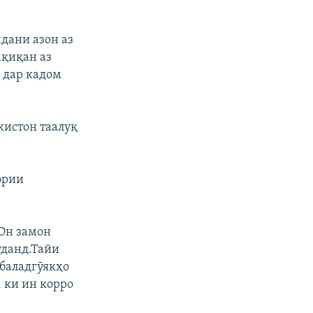
дани азон аз
ақиқан аз
 дар кадом
кистон таалуқ
ории
 Он замон
уданд.Тайи
 баладгӯякҳо
, ки ин корро