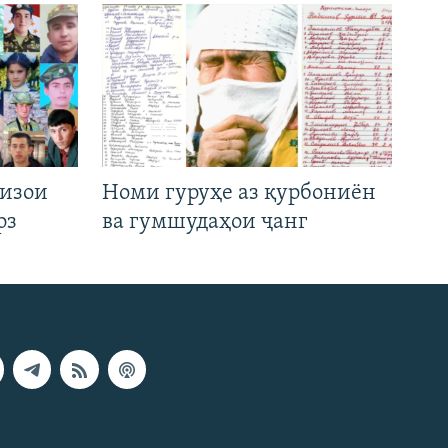
низои
Номи гуруҳе аз қурбониён
рз
ва гумшудаҳои ҷанг