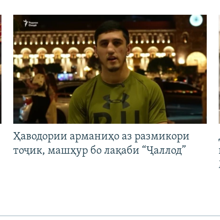
Ҳаводории арманиҳо аз размикори
тоҷик, машҳур бо лақаби “Ҷаллод”