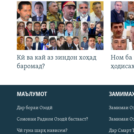
Кӣ ва кай аз зиндон хоҳад
Ном ба
баромад?
ҳодиса
Русский
МАЪЛУМОТ
ЗАМИМА
Дар бораи Озодӣ
Замимаи О
ПАЙГИРӢ КУНЕД
Сомонаи Радиои Озодӣ бастааст?
Замимаи Оз
Чӣ гуна шарҳ нависем?
Дар Смарт 