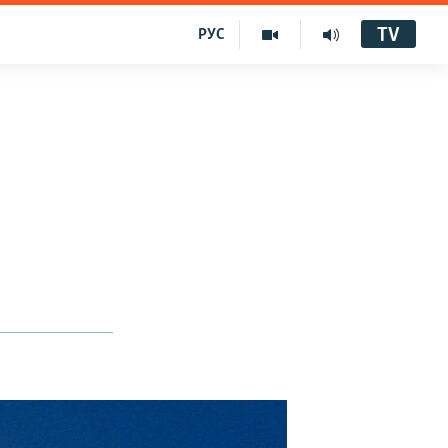
TV
РУС