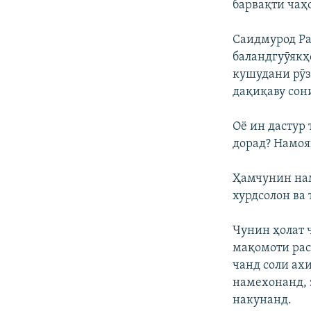
барвақти чаҳ
Саидмурод Ра
баландгуӯякҳ
кушудани рӯз
дақиқаву сони
Оё ин дастур
дорад? Намоя
Ҳамчунин на
хурдсолон ва
Чунин ҳолат ч
мақомоти рас
чанд соли ах
намехонанд, з
накунанд.