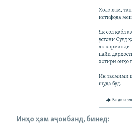
Ҳоло ҳам, та
истифода меш
Як сол қабл 
устони Суғд 
як корманди 
пайи дархост
хотири онҳо 
Ин тасмими ш
шуда буд.
Ба дигаро
Инҳо ҳам аҷоибанд, бинед: