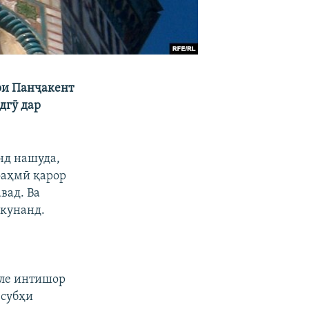
ри Панҷакент
дгӯ дар
анд нашуда,
фаҳмӣ қарор
вад. Ва
 кунанд.
оле интишор
 субҳи