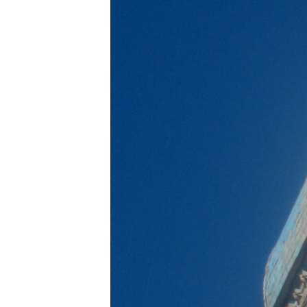
ГУЗОРИШҲОИ РАДИОӢ