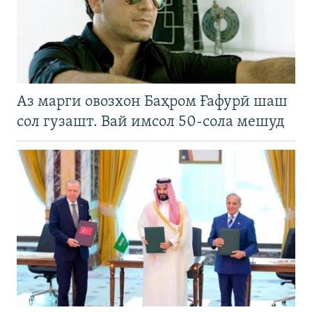
Аз марги овозхон Баҳром Ғафурӣ шаш
сол гузашт. Вай имсол 50-сола мешуд