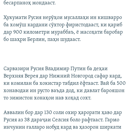
бесарпаноҳ мондааст.
Ҳукумати Русия нерӯҳои мусаллаҳи ин кишварро
ба хомӯш кардани сӯхтор фиристодааст, ки қариб
дар 900 километри мураббаъ, ё масоҳати баробар
бо шаҳри Берлин, паҳн шудааст.
Сарвазири Русия Владимир Путин ба деҳаи
Верхняя Верея дар Нижний Новгород сафар кард,
ки комилан ба хокистар табдил ёфтааст. Вай ба 500
хонаводаи ин русто ваъда дод, ки давлат барояшон
то зимистон хонаҳои нав хоҳад сохт.
Аввалин бор дар 130 соли охир ҳарорати ҳаво дар
Русия аз 38 дараҷаи Селсия боло рафтааст. Гармо
инчунин ғалларо нобуд кард ва ҳазорон ширкати