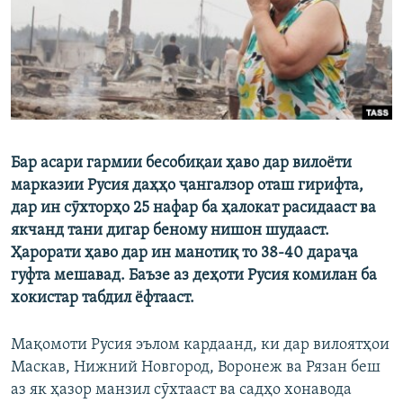
ГУЗОРИШҲОИ РАДИОӢ
Русский
ПАЙГИРӢ КУНЕД
Бар асари гармии бесобиқаи ҳаво дар вилоёти
марказии Русия даҳҳо ҷангалзор оташ гирифта,
Ҳамаи сомонаҳои RFE/RL
дар ин сӯхторҳо 25 нафар ба ҳалокат расидааст ва
якчанд тани дигар беному нишон шудааст.
Ҳарорати ҳаво дар ин манотиқ то 38-40 дараҷа
гуфта мешавад. Баъзе аз деҳоти Русия комилан ба
хокистар табдил ёфтааст.
Мақомоти Русия эълом кардаанд, ки дар вилоятҳои
Маскав, Нижний Новгород, Воронеж ва Рязан беш
аз як ҳазор манзил сӯхтааст ва садҳо хонавода