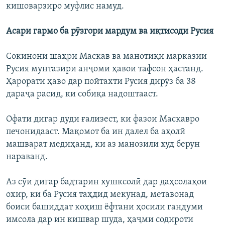
кишоварзиро муфлис намуд.
Асари гармо ба рӯзгори мардум ва иқтисоди Русия
Сокинони шаҳри Маскав ва манотиқи марказии
Русия мунтазири анҷоми ҳавои тафсон ҳастанд.
Ҳарорати ҳаво дар пойтахти Русия дирӯз ба 38
дараҷа расид, ки собиқа надоштааст.
Офати дигар дуди ғализест, ки фазои Маскавро
печонидааст. Мақомот ба ин далел ба аҳолӣ
машварат медиҳанд, ки аз манозили худ берун
нараванд.
Аз сӯи дигар бадтарин хушксолӣ дар даҳсолаҳои
охир, ки ба Русия таҳдид мекунад, метавонад
боиси башиддат коҳиш ёфтани ҳосили гандуми
имсола дар ин кишвар шуда, ҳаҷми содироти