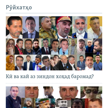
Рӯйхатҳо
Кӣ ва кай аз зиндон хоҳад баромад?