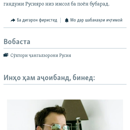
гандуми Русияро низ имсол ба поён бубарад.
Ба дигарон фиристед
Мо дар шабакаҳои иҷтимоӣ
Вобаста
Сӯхтори ҷангалзорони Русия
Инҳо ҳам аҷоибанд, бинед: