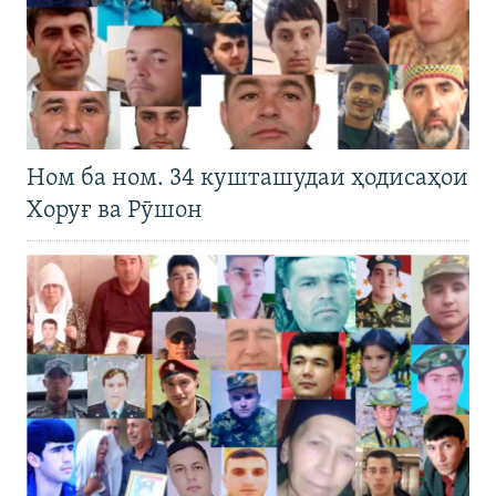
Ном ба ном. 34 кушташудаи ҳодисаҳои
Хоруғ ва Рӯшон