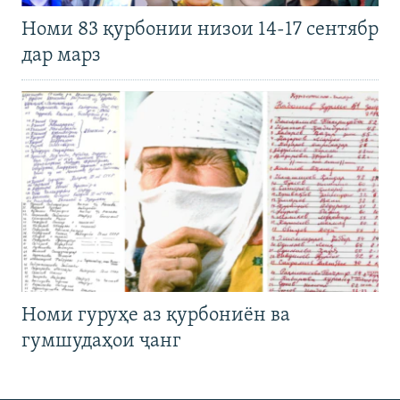
Номи 83 қурбонии низои 14-17 сентябр
дар марз
Номи гуруҳе аз қурбониён ва
гумшудаҳои ҷанг