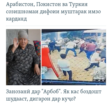
Арабистон, Покистон ва Туркия
созишномаи дифоии муштарак имзо
карданд
Занозанӣ дар "Арбоб". Як кас боздошт
шудааст, дигарон дар куҷо?