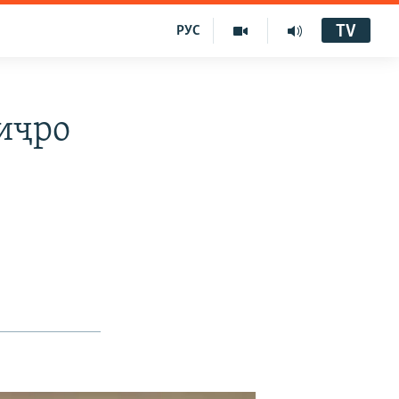
TV
РУС
иҷро