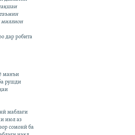
 нақшаи
 таъмин
9 миллион
о дар робита
ӯё манъи
ба рушди
ҷаи
онӣ маблағи
ми июл аз
зор сомонӣ ба
аблағи нақд