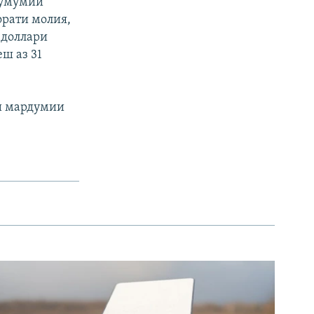
 умумии
орати молия,
 доллари
ш аз 31
ии мардумии