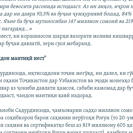
ири бевосита расонида истодааст. Аз ин лиҳоз, иҷрои
а дар ин давра 93,5% ва буҷаи ҷумҳуриявӣ бошад, 84%
с. Яъне ба буҷа мутаносибан 147 миллион сомонӣ ва 21
 нагардид...»
олест, ки коршиносон шарҳи вазорати молияи кишварр
р буҷаи давлатӣ, зери суол мебаранд.
ндон мантиқӣ нест"
урдинзода, иқтисоддони тоҷик мегӯяд, ин далел, ки г
и оҳани Тоҷикистон дар Узбакистон ва эҷоди монеаҳо 
вар аз ҷониби давлати ҳамсоя, сабаби камомад дар бу
удааст, чандон мантиқи қавӣ надорад.
аноби Садурдинзода, ҷамъоварии садҳо миллион сом
а соҳибкорон барои саҳмияи нерӯгоҳи Роғун (то 20-у
и саҳмия ва сертификатҳо беш аз 819 миллиону 605 ҳа
и сохтмони нерӯгоҳи Роғун ворид шудааст), камбуди м