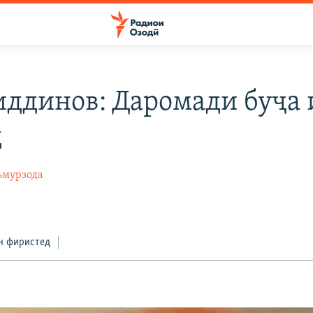
ддинов: Даромади буҷа 
д
ъмурзода
н фиристед