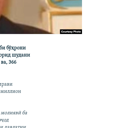
би бӯҳрони
ворид шудани
ва, 366
мрави
5 миллион
 молиявӣ ба
эҷод
аи давлатии