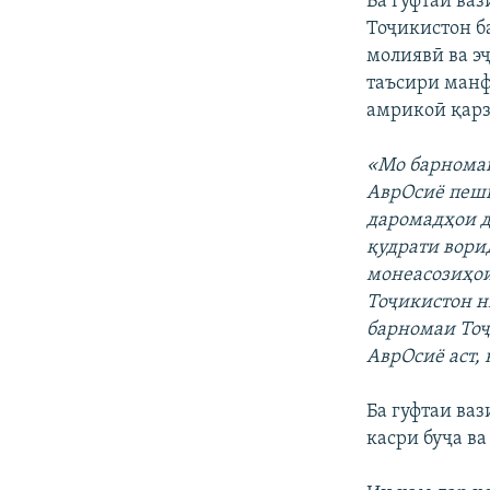
Ба гуфтаи ва
Тоҷикистон б
молиявӣ ва э
таъсири манф
амрикоӣ қарз
«Мо барномаи
АврОсиё пешн
даромадҳои д
қудрати вори
монеасозиҳои
Тоҷикистон н
барномаи Тоҷ
АврОсиё аст, 
Ба гуфтаи ва
касри буҷа в