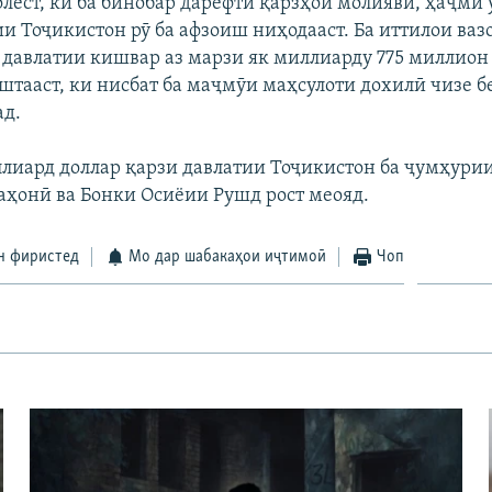
олест, ки ба бинобар дарёфти қарзҳои молиявӣ, ҳаҷми
ии Тоҷикистон рӯ ба афзоиш ниҳодааст. Ба иттилои ваз
 давлатии кишвар аз марзи як миллиарду 775 миллион
штааст, ки нисбат ба маҷмӯи маҳсулоти дохилӣ чизе бе
ад.
ллиард доллар қарзи давлатии Тоҷикистон ба ҷумҳур
аҳонӣ ва Бонки Осиёии Рушд рост меояд.
н фиристед
Мо дар шабакаҳои иҷтимоӣ
Чоп