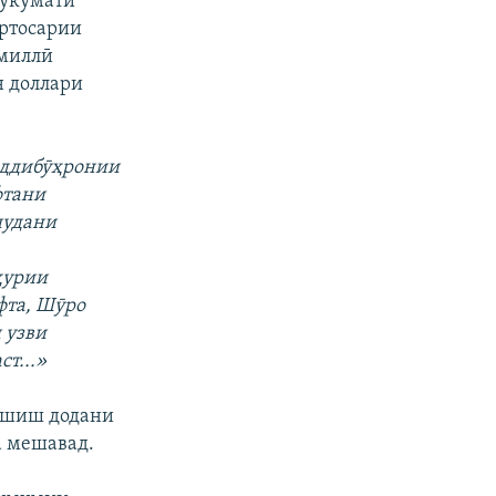
ҳукумати
артосарии
 миллӣ
н доллари
иддибӯҳронии
фтани
шудани
ҳурии
фта, Шӯро
 узви
т...»
пӯшиш додани
а мешавад.