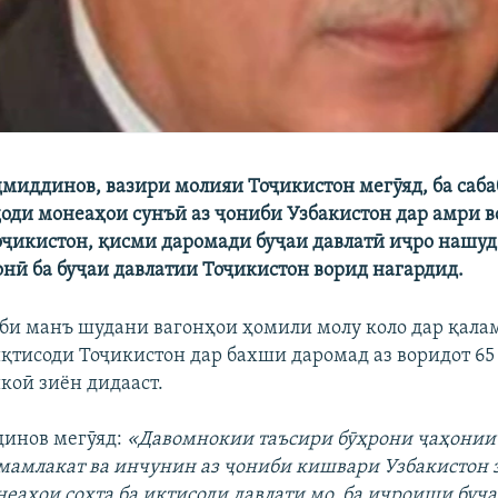
миддинов, вазири молияи Тоҷикистон мегӯяд, ба саба
ҷоди монеаҳои сунъӣ аз ҷониби Узбакистон дар амри 
оҷикистон, қисми даромади буҷаи давлатӣ иҷро нашуд 
нӣ ба буҷаи давлатии Тоҷикистон ворид нагардид.
оби манъ шудани вагонҳои ҳомили молу коло дар қала
иқтисоди Тоҷикистон дар бахши даромад аз воридот 6
коӣ зиён дидааст.
динов мегӯяд:
«Давомнокии таъсири бӯҳрони ҷаҳонии
мамлакат ва инчунин аз ҷониби кишвари Узбакистон 
еаҳои сохта ба иқтисоди давлати мо, ба иҷроиши буҷ