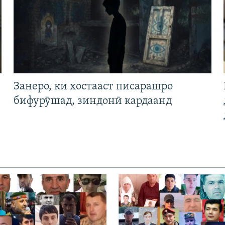
Занеро, ки хостааст писарашро
бифурӯшад, зиндонӣ кардаанд