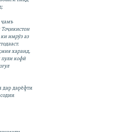
д:
 ҷамъ
и Тоҷикистон
 ки имрӯз аз
тодааст.
ҳмия харанд,
 пули кофӣ
шғул
 дар дарёфти
исодии