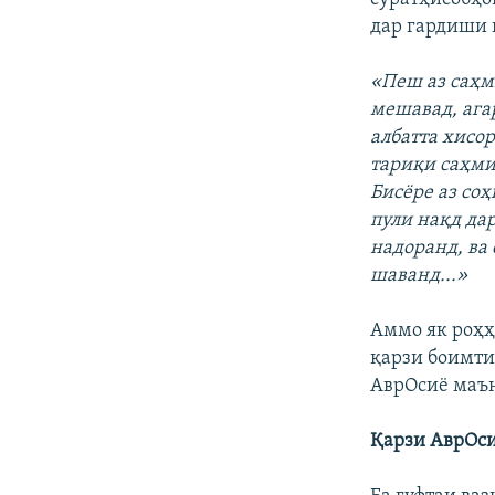
дар гардиши 
«Пеш аз саҳм
мешавад, ага
албатта хисор
тариқи саҳми
Бисёре аз со
пули нақд да
надоранд, ва
шаванд...»
Аммо як роҳҳ
қарзи боимти
АврОсиё маъ
Қарзи АврОси