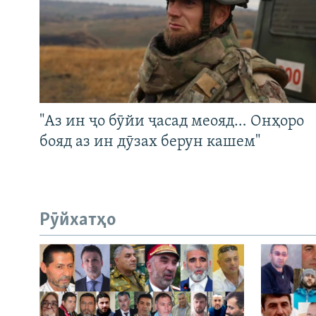
"Аз ин ҷо бӯйи ҷасад меояд… Онҳоро
бояд аз ин дӯзах берун кашем"
Рӯйхатҳо