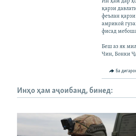
Ин ҳам дар ҳ
қарзи давлат
феълан қарзи
амрикоӣ гуза
фисад мебош
Беш аз як ми
Чин, Бонки Ҷ
Ба дигаро
Инҳо ҳам аҷоибанд, бинед: