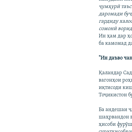
ҷумҳурӣ таъс
даромади буҷ
гардиду хало
сомонӣ ворид
Ин ҳам дар ҳ
ба камомад да
"Ин даъво ча
Қаландар Сад
вагонҳои роҳ
иқтисоди киш
Тоҷикистон б
Ба андешаи ҷ
шаҳрвандон в
ҳисоби фурӯш
суратҳисобҳо