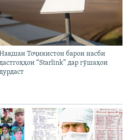
Нақшаи Тоҷикистон барои насби
дастгоҳҳои “Starlink” дар гӯшаҳои
дурдаст