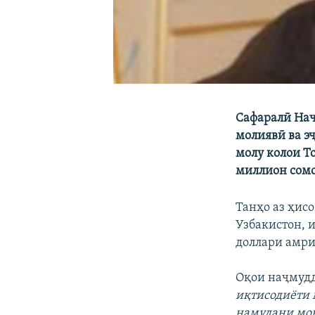
Сафаралӣ Наҷ
молиявӣ ва э
молу колои Т
миллион сомо
Танҳо аз ҳис
Узбакистон, 
доллари амри
Оқои наҷмуд
иқтисодиёти 
намудани мон