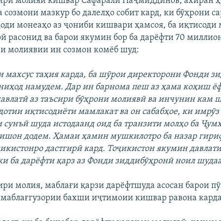
зири молияи кишвар Сафаралӣ Наҷмиддинов, ахиран 
а созмони мазкур бо далелҳо собит кард, ки бӯҳрони с
ҷоди монеаҳо аз ҷониби кишвари ҳамсоя, ба иқтисоди
ӣ расонид ва барои якумин бор ба дарёфти 70 миллио
и молиявии ин созмон комёб шуд:
 махсус таҳия карда, ба шӯрои директорони Фонди з
иҳод намудем. Дар ин барнома пеш аз ҳама коҳиш ё
авлатӣ аз таъсири бӯҳрони молиявӣ ва инчунин кам 
дотии иқтисодиёти мамлакат ва он сабабҳое, ки имрӯз
 сунъӣ шуда истодаанд оид ба транзити молҳо ба Ҷум
ишон додем. Ҳамаи ҳамин мушкилотро ба назар гири
икистонро дастгирӣ кард. Тоҷикистон якумин давлати
ки ба дарёфти қарз аз Фонди зиддибӯҳронӣ ноил шудаас
зири молия, маблағи қарзи дарёфтшуда асосан барои 
а маблағгузории бахши иҷтимоии кишвар равона кард