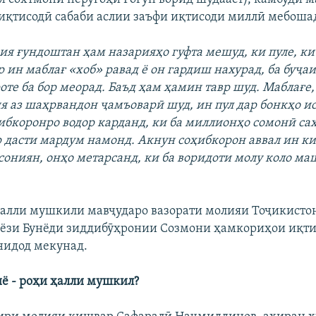
иқтисодӣ сабаби аслии заъфи иқтисоди миллӣ мебоша
ия ғундоштан ҳам назарияҳо гуфта мешуд, ки пуле, ки
р ин маблағ «хоб» равад ё он гардиш нахурад, ба буҷа
оте ба бор меорад. Баъд ҳам ҳамин тавр шуд. Маблағе,
я аз шаҳрвандон ҷамъоварӣ шуд, ин пул дар бонкҳо ис
ҳибкоронро водор карданд, ки ба миллионҳо сомонӣ са
р дасти мардум намонд. Акнун соҳибкорон аввал ин ки
 сониян, онҳо метарсанд, ки ба воридоти молу коло ма
алли мушкили мавҷударо вазорати молияи Тоҷикистон
ёзи Бунёди зиддибӯҳронии Созмони ҳамкориҳои иқт
нидод мекунад.
ё - роҳи ҳалли мушкил?