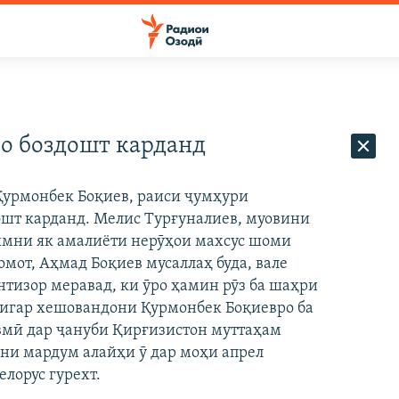
о боздошт карданд
Қурмонбек Боқиев, раиси ҷумҳури
ошт карданд. Мелис Турғуналиев, муовини
зимни як амалиёти нерӯҳои махсус шоми
омот, Аҳмад Боқиев мусаллаҳ буда, вале
тизор меравад, ки ӯро ҳамин рӯз ба шаҳри
дигар хешовандони Қурмонбек Боқиевро ба
вмӣ дар ҷануби Қирғизистон муттаҳам
ни мардум алайҳи ӯ дар моҳи апрел
елорус гурехт.