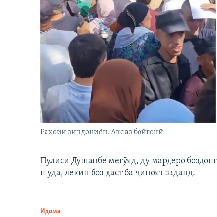
Раҳоии зиндониён. Акс аз бойгонӣ
Пулиси Душанбе мегӯяд, ду мардеро боздошт 
шуда, лекин боз даст ба ҷиноят заданд.
Идома