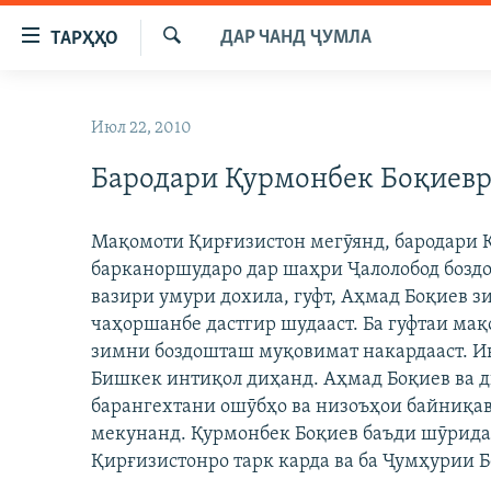
Пайвандҳои
ДАР ЧАНД ҶУМЛА
ТАРҲҲО
дастрасӣ
Ҷустуҷӯ
Ҷаҳиш
ГӮШАҲО
ба
Июл 22, 2010
ГАПИ ОЗОД
СИЁСАТ
мояи
аслӣ
Бародари Қурмонбек Боқиевр
РӮЗГОРИ МУҲОҶИР
ИҚТИСОД
Ҷаҳиш
САЛОМ, ХОҲАР
ҶОМЕА
ба
Мақомоти Қирғизистон мегӯянд, бародари 
феҳристи
ТАҲҚИҚОТ
ҚАЗИЯИ "КРОКУС"
барканоршударо дар шаҳри Ҷалолобод бозд
аслӣ
ҶАНГ ДАР УКРАИНА
вазири умури дохила, гуфт, Аҳмад Боқиев 
ОСИЁИ МАРКАЗӢ
Ҷаҳиш
чаҳоршанбе дастгир шудааст. Ба гуфтаи мақ
ба
НАЗАРИ МАРДУМ
ФАРҲАНГ
зимни боздошташ муқовимат накардааст. Ин
ҷустор
ЧАНДРАСОНАӢ
МЕҲМОНИ ОЗОДӢ
БЛОГИСТОН
Бишкек интиқол диҳанд. Аҳмад Боқиев ва 
барангехтани ошӯбҳо ва низоъҳои байниқа
РӮЙХАТҲО
ВАРЗИШ
ОЗОДӢ ОНЛАЙН
ВИДЕО
мекунанд. Қурмонбек Боқиев баъди шӯрида
КИТОБҲОИ ОЗОДӢ
НИГОРИСТОН
Қирғизистонро тарк карда ва ба Ҷумҳурии Б