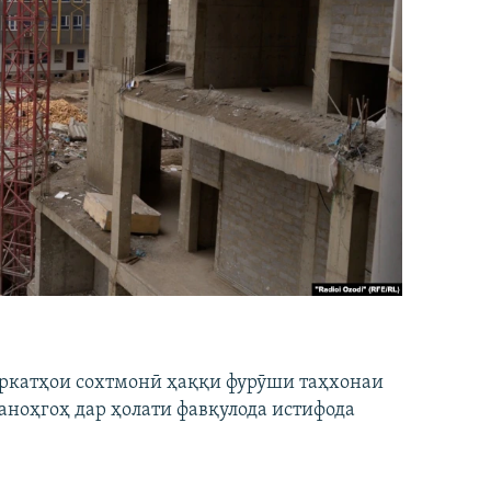
ширкатҳои сохтмонӣ ҳаққи фурӯши таҳхонаи
аноҳгоҳ дар ҳолати фавқулода истифода