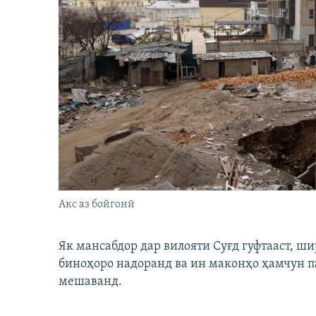
Акс аз бойгонӣ
Як мансабдор дар вилояти Суғд гуфтааст, 
биноҳоро надоранд ва ин маконҳо ҳамчун п
мешаванд.