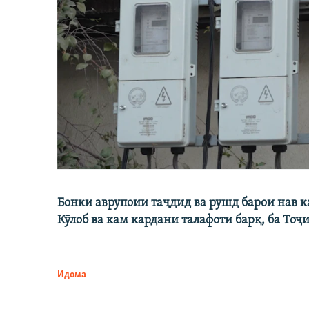
Бонки аврупоии таҷдид ва рушд барои нав 
Кӯлоб ва кам кардани талафоти барқ, ба Тоҷ
Идома