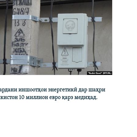
кардани иншоотҳои энергетикӣ дар шаҳри
икистон 10 миллион евро қарз медиҳад.