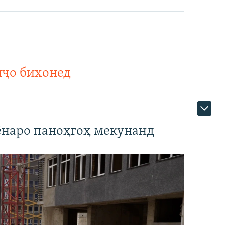
нҷо бихонед
наро паноҳгоҳ мекунанд