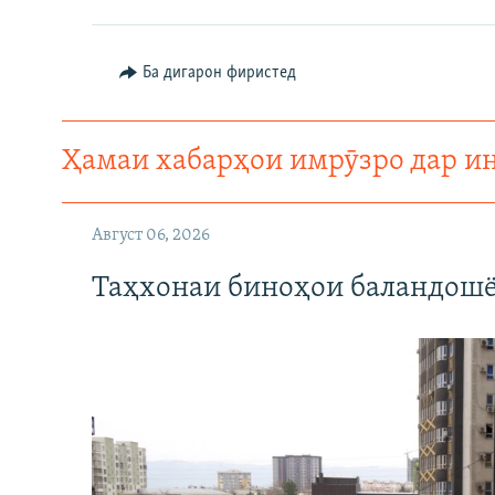
ГУЗОРИШҲОИ РАДИОӢ
Ба дигарон фиристед
Ҳамаи хабарҳои имрӯзро дар и
Август 06, 2026
Таҳхонаи биноҳои баландошё