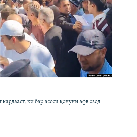
кардааст, ки бар асоси қонуни афв озод