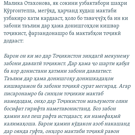
Малика Отахонова, як сокини узбактабори шаҳри
Қӯрғонтеппа, мегӯяд, ҳарчанд худаш мактаби
узбакиро хатм кардааст, ҳоло бо таваҷҷӯҳ ба ин ки
забони таълим дар ҳама донишгоҳҳои кишвар
тоҷикист, фарзандонашро ба мактабҳои тоҷикӣ
додааст:
Барои он ки мо дар Тоҷикистон зиндагӣ мекунему
забони давлатӣ тоҷикист. Дар ҳама ҷо шарти қабул
ба кор донистани ҳатмии забони давлатист.
Таълим дар ҳама донишгоҳу донишкадаҳои
кишварамон ба забони тоҷикӣ сурат мегирад. Агар
писаронамро ба синҳои тоҷикии мактаб
намедодам, онҳо дар Тоҷикистон маълумоти олии
босифат гирифта наметавонистанд. Боз забон
ҳамин хел пеш рафта истодааст, ки намефаҳмӣ
калимаҳоша. Барои ҳамин кӯдакон азоб накашанд
дар оянда гуфта, онҳоро мактаби тоҷикӣ равон