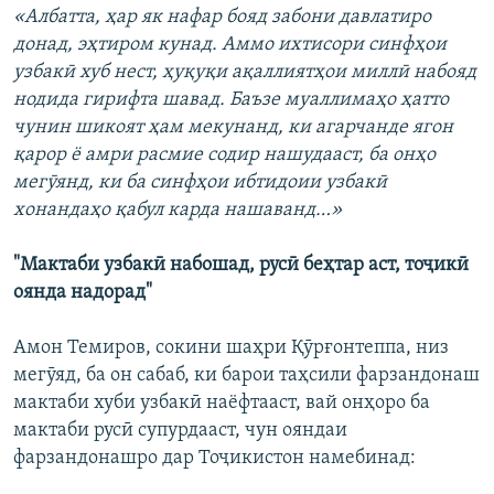
«Албатта, ҳар як нафар бояд забони давлатиро
донад, эҳтиром кунад. Аммо ихтисори синфҳои
узбакӣ хуб нест, ҳуқуқи ақаллиятҳои миллӣ набояд
нодида гирифта шавад. Баъзе муаллимаҳо ҳатто
чунин шикоят ҳам мекунанд, ки агарчанде ягон
қарор ё амри расмие содир нашудааст, ба онҳо
мегӯянд, ки ба синфҳои ибтидоии узбакӣ
хонандаҳо қабул карда нашаванд…»
"Мактаби узбакӣ набошад, русӣ беҳтар аст, тоҷикӣ
оянда надорад"
Амон Темиров, сокини шаҳри Қӯрғонтеппа, низ
мегӯяд, ба он сабаб, ки барои таҳсили фарзандонаш
мактаби хуби узбакӣ наёфтааст, вай онҳоро ба
мактаби русӣ супурдааст, чун ояндаи
фарзандонашро дар Тоҷикистон намебинад: