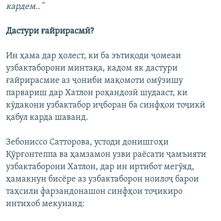
кардем.."
Дастури ғайрирасмӣ?
Ин ҳама дар ҳолест, ки ба эътиқоди ҷомеаи
узбактаборони минтақа, кадом як дастури
ғайрирасмие аз ҷониби мақомоти омӯзишу
парвариш дар Хатлон роҳандозӣ шудааст, ки
кӯдакони узбактабор иҷборан ба синфҳои тоҷикӣ
қабул карда шаванд.
Зебониссо Сатторова, устоди донишгоҳи
Қӯрғонтеппа ва ҳамзамон узви раёсати ҷамъияти
узбактаборони Хатлон, дар ин иртибот мегӯяд,
ҳамакнун бисёре аз узбактаборон ноилоҷ барои
таҳсили фарзандонашон синфҳои тоҷикиро
интихоб мекунанд: