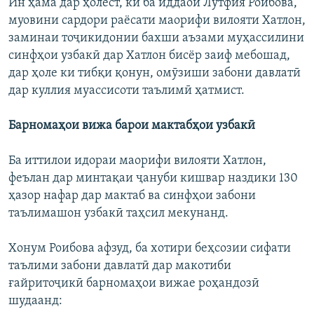
Ин ҳама дар ҳолест, ки ба иддаои Лутфия Роибова,
муовини сардори раёсати маорифи вилояти Хатлон,
заминаи тоҷикидонии бахши аъзами муҳассилини
синфҳои узбакӣ дар Хатлон бисёр заиф мебошад,
дар ҳоле ки тибқи қонун, омӯзиши забони давлатӣ
дар куллия муассисоти таълимӣ ҳатмист.
Барномаҳои вижа барои мактабҳои узбакӣ
Ба иттилои идораи маорифи вилояти Хатлон,
феълан дар минтақаи ҷануби кишвар наздики 130
ҳазор нафар дар мактаб ва синфҳои забони
таълимашон узбакӣ таҳсил мекунанд.
Хонум Роибова афзуд, ба хотири беҳсозии сифати
таълими забони давлатӣ дар макотиби
ғайритоҷикӣ барномаҳои вижае роҳандозӣ
шудаанд: