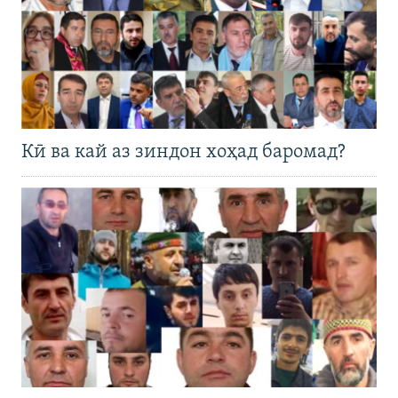
Кӣ ва кай аз зиндон хоҳад баромад?