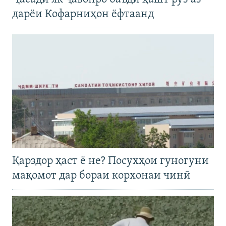
дарёи Кофарниҳон ёфтаанд
Қарздор ҳаст ё не? Посухҳои гуногуни
мақомот дар бораи корхонаи чинӣ