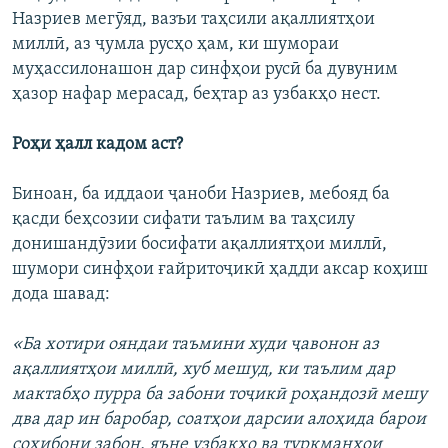
Назриев мегӯяд, вазъи таҳсили ақаллиятҳои
миллӣ, аз ҷумла русҳо ҳам, ки шумораи
муҳассилонашон дар синфҳои русӣ ба дувуним
ҳазор нафар мерасад, беҳтар аз узбакҳо нест.
Роҳи ҳалл кадом аст?
Биноан, ба иддаои ҷаноби Назриев, мебояд ба
қасди беҳсозии сифати таълим ва таҳсилу
донишандӯзии босифати ақаллиятҳои миллӣ,
шумори синфҳои ғайритоҷикӣ ҳадди аксар коҳиш
дода шавад:
«Ба хотири ояндаи таъмини худи ҷавонон аз
ақаллиятҳои миллӣ, хуб мешуд, ки таълим дар
мактабҳо пурра ба забони тоҷикӣ роҳандозӣ мешу
два дар ин баробар, соатҳои дарсии алоҳида барои
соҳибони забон, яъне узбакҳо ва туркманҳои