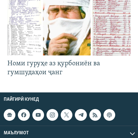
Номи гуруҳе аз қурбониён ва
гумшудаҳои ҷанг
ПАЙГИРӢ КУНЕД
МАЪЛУМОТ