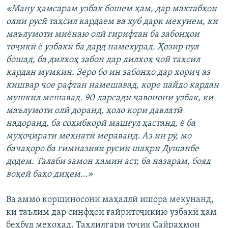
«Ману ҳамсарам узбак бошем ҳам, дар мактабҳои
олии русӣ таҳсил кардаем ва хуб дарк мекунем, ки
маълумоти миёнаю олӣ гирифтан ба забонҳои
тоҷикӣ ё узбакӣ ба дард намехӯрад. Ҳозир пул
бошад, ба дилхоҳ забон дар дилхоҳ ҷой таҳсил
кардан мумкин. Зеро бо ин забонҳо дар хориҷ аз
кишвар ҷое рафтан намешавад, коре пайдо кардан
мушкил мешавад. 90 дарсади ҷавонони узбак, ки
маълумоти олӣ доранд, ҳоло кори давлатӣ
надоранд, ба соҳибкорӣ машғул ҳастанд, ё ба
муҳоҷирати меҳнатӣ мераванд. Аз ин рӯ, мо
бачаҳоро ба гимназияи русии шаҳри Душанбе
додем. Талаби замон ҳамин аст, ба назарам, бояд
воқеӣ баҳо диҳем…»
Ва аммо коршиносони маҳаллӣ ишора мекунанд,
ки таълим дар синфҳои ғайритоҷикию узбакӣ ҳам
беҳбуд мехоҳад. Таҳлилгари тоҷик Сайраҳмон