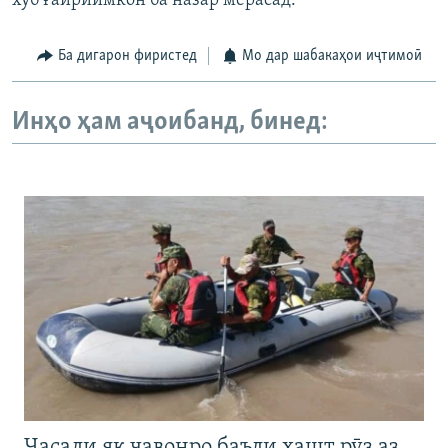
хуб ғайриимкон ба назар мерасад.
Ба дигарон фиристед
Мо дар шабакаҳои иҷтимоӣ
Инҳо ҳам аҷоибанд, бинед:
Ҷасади як ҷавонро баъди ҳашт рӯз аз