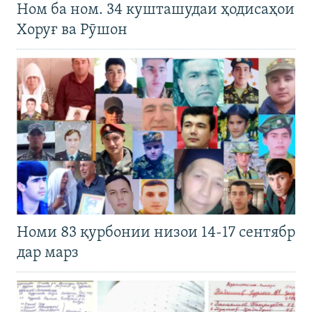
Ном ба ном. 34 кушташудаи ҳодисаҳои
Хоруғ ва Рӯшон
Номи 83 қурбонии низои 14-17 сентябр
дар марз