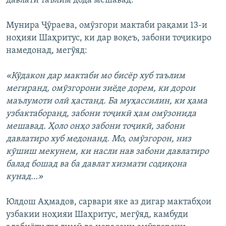
давлатӣ таълим дода мешавад.
Мунира Ҷӯраева, омӯзгори мактаби рақами 13-и
ноҳияи Шаҳритус, ки дар воқеъ, забони тоҷикиро
намедонад, мегӯяд:
«Кӯдакон дар мактаби мо бисёр хуб таълим
мегиранд, омӯзгорони зиёде дорем, ки дорои
маълумоти олӣ ҳастанд. Ба муҳассилин, ки ҳама
узбактаборанд, забони тоҷикӣ ҳам омӯзонида
мешавад. Ҳоло онҳо забони тоҷикӣ, забони
давлатиро хуб медонанд. Мо, омӯзгорон, низ
кӯшиш мекунем, ки насли нав забони давлатиро
балад бошад ва ба давлат хизмати содиқона
кунад…»
Юлдош Аҳмадов, сарвари яке аз дигар мактабҳои
узбакии ноҳияи Шаҳритус, мегӯяд, камбуди