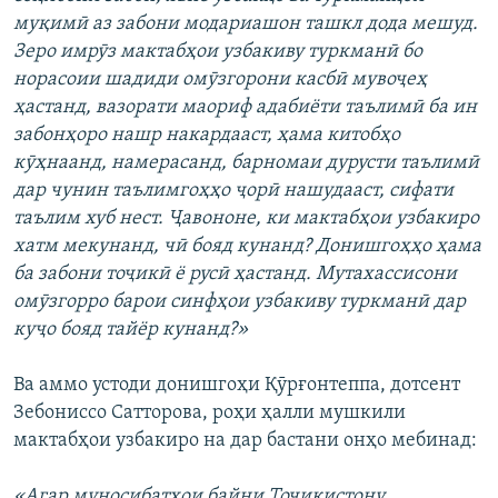
муқимӣ аз забони модариашон ташкл дода мешуд.
Зеро имрӯз мактабҳои узбакиву туркманӣ бо
норасоии шадиди омӯзгорони касбӣ мувоҷеҳ
ҳастанд, вазорати маориф адабиёти таълимӣ ба ин
забонҳоро нашр накардааст, ҳама китобҳо
кӯҳнаанд, намерасанд, барномаи дурусти таълимӣ
дар чунин таълимгоҳҳо ҷорӣ нашудааст, сифати
таълим хуб нест. Ҷавононе, ки мактабҳои узбакиро
хатм мекунанд, чӣ бояд кунанд? Донишгоҳҳо ҳама
ба забони тоҷикӣ ё русӣ ҳастанд. Мутахассисони
омӯзгорро барои синфҳои узбакиву туркманӣ дар
куҷо бояд тайёр кунанд?»
Ва аммо устоди донишгоҳи Қӯрғонтеппа, дотсент
Зебониссо Сатторова, роҳи ҳалли мушкили
мактабҳои узбакиро на дар бастани онҳо мебинад:
«Агар муносибатҳои байни Тоҷикистону