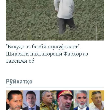
"Бахудо аз беобӣ шукуфтааст".
Шикояти пахтакорони Фархор аз
тақсими об
Рӯйхатҳо