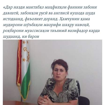
«Дар назди мактабҳо маҳфилҳои фаннии забони
давлатӣ, забонҳои русӣ ва англисӣ кушода шуда
истодаанд, фаъолият доранд. Ҳамчунин ҳама
мудирони шӯъбаҳои маорифи шаҳру навоҳӣ,
роҳбарони муассисаҳои таълимӣ вазифадор карда
шудаанд, ки барои