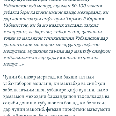
Узбакистон хуб мешуд, ақаллан 50-100 ҷавони
узбактабори хатлонӣ имкон пайдо мекарданд, ки
дар донишгоҳҳои омӯзгории Тирмиз ё Қаршии
Узбакистон, ки ба мо наздик ҳастанд, таҳсил
мекарданд, ва баръакс, тибқи квота, ҷавонони
тоҷик аз маҳалҳои тоҷикнишини Узбакистон дар
донишгоҳҳои мо таҳсил мекарданду омӯзгор
мешуданд, мушкили таълим дар мактабу синфҳои
майдамиллатҳо дар ҳарду кишвар то ҷое ҳал
мешуд…»
Чунин ба назар мерасад, ки бахши аъзами
узбактаборон моиланд, ки мактабҳо ва синфҳои
забони таълимашон узбакиро ҳифз кунанд, аммо
ҳамзамон мехоҳанд фарзандашон таҳсилкарда ва
соҳиби дониши хубу шоиста бошад, ки бо таҳсил
дар чунин макотиб, феълан гирифтани маълумоти