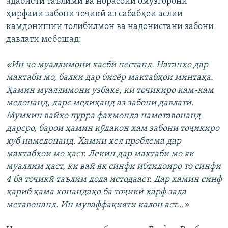
адабиёти таълимӣ ва норасоии омӯзгорони
ҳирфаии забони тоҷикӣ аз сабабҳои аслии
камдонишии толибилмон ва надонистани забони
давлатӣ мебошад:
«Ин ҷо муаллимони касбӣ нестанд. Натанҳо дар
мактаби мо, балки дар бисёр мактабҳои минтақа.
Ҳамин муаллимони узбаке, ки тоҷикиро кам-кам
медонанд, дарс медиҳанд аз забони давлатӣ.
Мумкин вайҳо пурра фаҳмонда наметавонанд
дарсро, барои ҳамин кӯдакон ҳам забони тоҷикиро
хуб намедонанд. Ҳамин хел проблема дар
мактабҳои мо ҳаст. Лекин дар мактаби мо як
муаллим ҳаст, ки вай як синфи ибтидоиро то синфи
4 ба тоҷикӣ таълим дода истодааст. Дар ҳамин синф
қариб ҳама хонандаҳо ба тоҷикӣ ҳарф зада
метавонанд. Ин муваффақияти калон аст…»