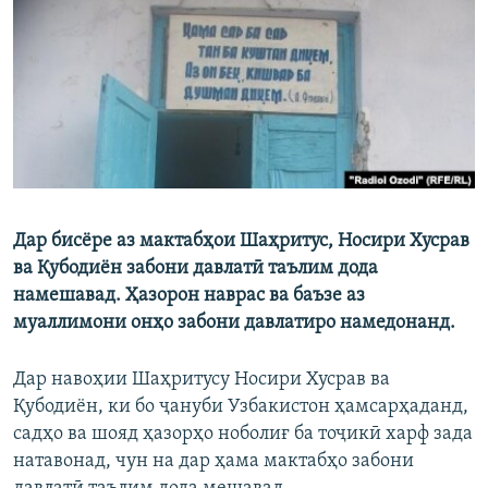
ГУЗОРИШҲОИ РАДИОӢ
Русский
ПАЙГИРӢ КУНЕД
Дар бисёре аз мактабҳои Шаҳритус, Носири Хусрав
Ҳамаи сомонаҳои RFE/RL
ва Қубодиён забони давлатӣ таълим дода
намешавад. Ҳазорон наврас ва баъзе аз
муаллимони онҳо забони давлатиро намедонанд.
Дар навоҳии Шаҳритусу Носири Хусрав ва
Қубодиён, ки бо ҷануби Узбакистон ҳамсарҳаданд,
садҳо ва шояд ҳазорҳо ноболиғ ба тоҷикӣ харф зада
натавонад, чун на дар ҳама мактабҳо забони