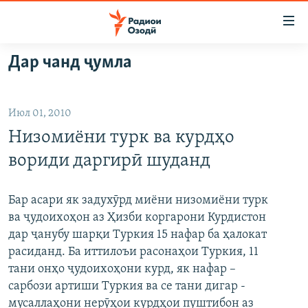
Пайвандҳои
дастрасӣ
Ҷаҳиш
Дар чанд ҷумла
ба
ГӮШАҲО
мояи
ГАПИ ОЗОД
СИЁСАТ
аслӣ
Июл 01, 2010
РӮЗГОРИ МУҲОҶИР
Ҷаҳиш
ИҚТИСОД
Низомиёни турк ва курдҳо
ба
САЛОМ, ХОҲАР
ҶОМЕА
феҳристи
вориди даргирӣ шуданд
ТАҲҚИҚОТ
ҚАЗИЯИ "КРОКУС"
аслӣ
Ҷаҳиш
ҶАНГ ДАР УКРАИНА
ОСИЁИ МАРКАЗӢ
Бар асари як задухӯрд миёни низомиёни турк
ба
ва ҷудоихоҳон аз Ҳизби коргарони Курдистон
НАЗАРИ МАРДУМ
ФАРҲАНГ
ҷустор
дар ҷанубу шарқи Туркия 15 нафар ба ҳалокат
ЧАНДРАСОНАӢ
МЕҲМОНИ ОЗОДӢ
БЛОГИСТОН
расиданд. Ба иттилоъи расонаҳои Туркия, 11
тани онҳо ҷудоихоҳони курд, як нафар –
РӮЙХАТҲО
ВАРЗИШ
ОЗОДӢ ОНЛАЙН
ВИДЕО
сарбози артиши Туркия ва се тани дигар -
КИТОБҲОИ ОЗОДӢ
НИГОРИСТОН
мусаллаҳони нерӯҳои курдҳои пуштибон аз