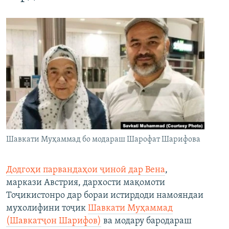
Шавкати Муҳаммад бо модараш Шарофат Шарифова
Додгоҳи парвандаҳои ҷиноӣ дар Вена
,
маркази Австрия, дархости мақомоти
Тоҷикистонро дар бораи истирдоди намояндаи
мухолифини тоҷик
Шавкати Муҳаммад
(Шавкатҷон Шарифов)
ва модару бародараш