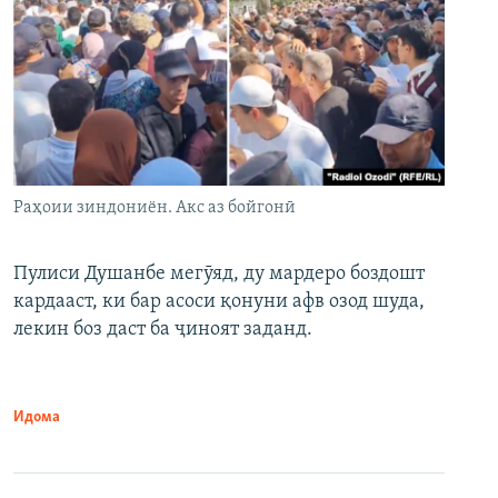
Раҳоии зиндониён. Акс аз бойгонӣ
Пулиси Душанбе мегӯяд, ду мардеро боздошт
кардааст, ки бар асоси қонуни афв озод шуда,
лекин боз даст ба ҷиноят заданд.
Идома