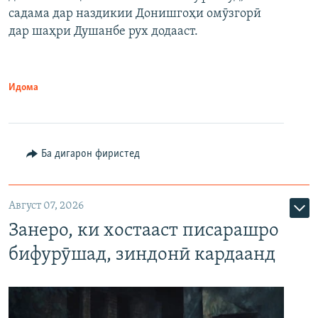
садама дар наздикии Донишгоҳи омӯзгорӣ
дар шаҳри Душанбе рух додааст.
Идома
Ба дигарон фиристед
Август 07, 2026
Занеро, ки хостааст писарашро
бифурӯшад, зиндонӣ кардаанд