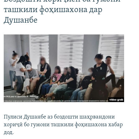
ташкили фоҳишахона дар
Душанбе
Пулиси Душанбе аз боздошти шаҳрвандони
хориҷӣ бо гумони ташкили фоҳишахона хабар
дод.