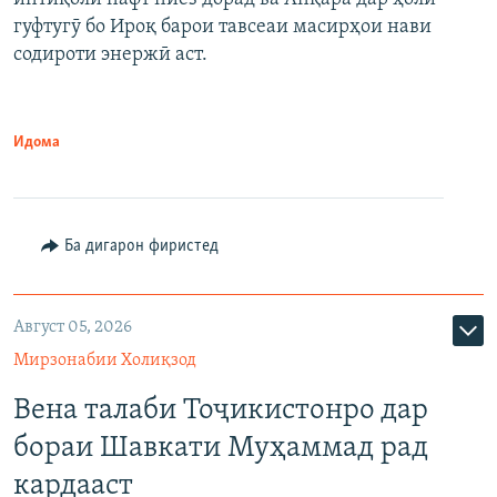
гуфтугӯ бо Ироқ барои тавсеаи масирҳои нави
содироти энержӣ аст.
Идома
Ба дигарон фиристед
Август 05, 2026
Мирзонабии Холиқзод
Вена талаби Тоҷикистонро дар
бораи Шавкати Муҳаммад рад
кардааст