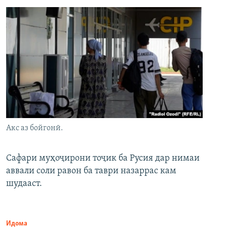
Акс аз бойгонӣ.
Сафари муҳоҷирони тоҷик ба Русия дар нимаи
аввали соли равон ба таври назаррас кам
шудааст.
Идома