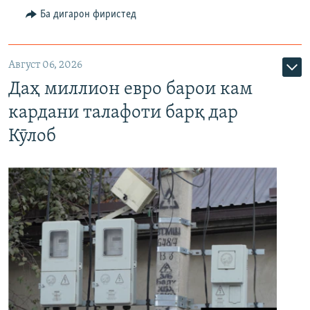
Ба дигарон фиристед
Август 06, 2026
Даҳ миллион евро барои кам
кардани талафоти барқ дар
Кӯлоб