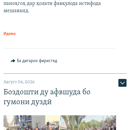
паноҳгоҳ дар ҳолати фавқулода истифода
мешаванд.
Идома
Ба дигарон фиристед
Август 06, 2026
Боздошти ду афвшуда бо
гумони дуздӣ