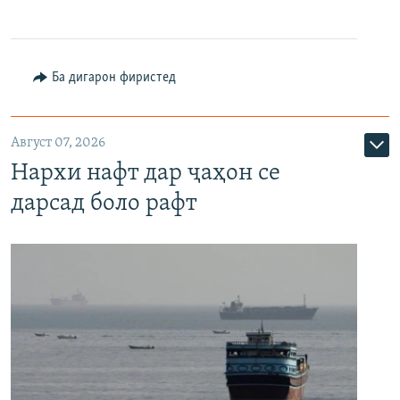
Ба дигарон фиристед
Август 07, 2026
Нархи нафт дар ҷаҳон се
дарсад боло рафт