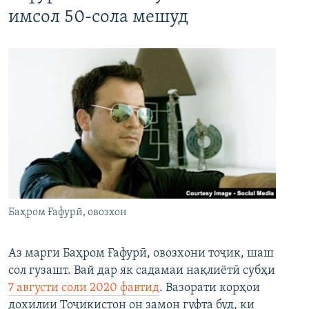
имсол 50-сола мешуд
Баҳром Ғафурӣ, овозхон
Аз марги Баҳром Ғафурӣ, овозхони тоҷик, шаш
сол гузашт. Вай дар як садамаи нақлиётӣ субҳи
7 августи соли 2020 фавтид
. Вазорати корҳои
дохилии Тоҷикистон он замон гуфта буд, ки