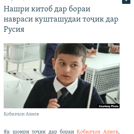
Нашри китоб дар бораи
навраси кушташудаи тоҷик дар
Русия
Қобилҷон Алиев
Як шоири тоҷик дар бораи
Қобилҷон Алиев
,