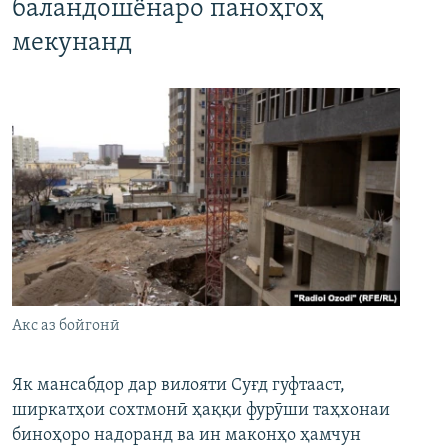
баландошёнаро паноҳгоҳ
мекунанд
Акс аз бойгонӣ
Як мансабдор дар вилояти Суғд гуфтааст,
ширкатҳои сохтмонӣ ҳаққи фурӯши таҳхонаи
биноҳоро надоранд ва ин маконҳо ҳамчун