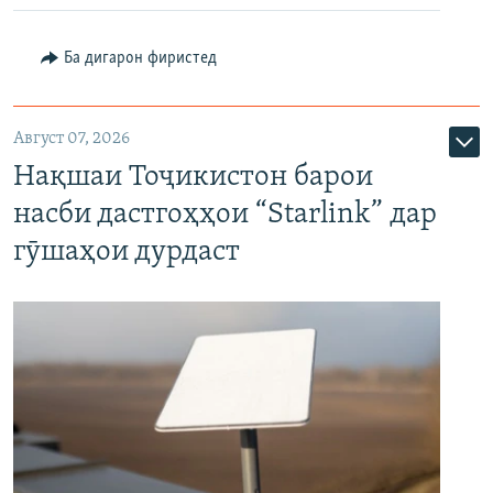
Ба дигарон фиристед
Август 07, 2026
Нақшаи Тоҷикистон барои
насби дастгоҳҳои “Starlink” дар
гӯшаҳои дурдаст