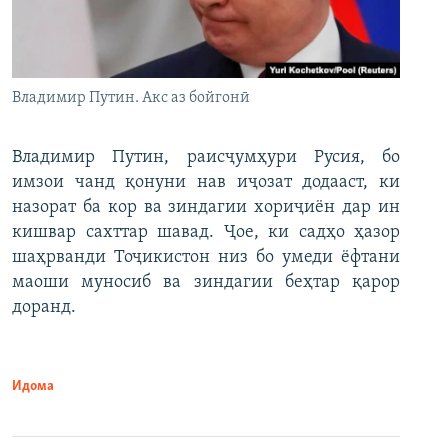
Владимир Путин. Акс аз бойгонӣ
Владимир Путин, раисҷумҳури Русия, бо
имзои чанд қонуни нав иҷозат додааст, ки
назорат ба кор ва зиндагии хориҷиён дар ин
кишвар сахттар шавад. Ҷое, ки садҳо ҳазор
шаҳрванди Тоҷикистон низ бо умеди ёфтани
маоши муносиб ва зиндагии беҳтар қарор
доранд.
Идома