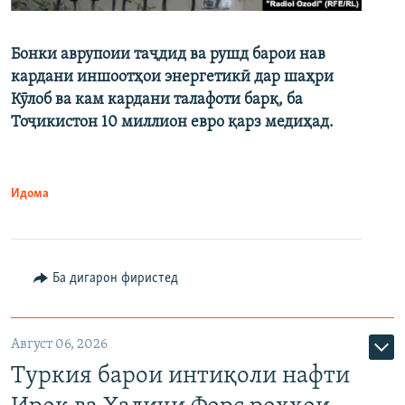
Бонки аврупоии таҷдид ва рушд барои нав
кардани иншоотҳои энергетикӣ дар шаҳри
Кӯлоб ва кам кардани талафоти барқ, ба
Тоҷикистон 10 миллион евро қарз медиҳад.
Идома
Ба дигарон фиристед
Август 06, 2026
Туркия барои интиқоли нафти