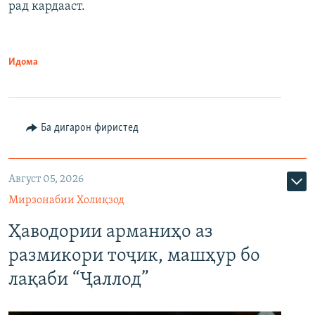
рад кардааст.
Идома
Ба дигарон фиристед
Август 05, 2026
Мирзонабии Холиқзод
Ҳаводории арманиҳо аз
размикори тоҷик, машҳур бо
лақаби “Ҷаллод”