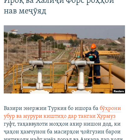
Ироқ ва Халиҷи Форс роҳҳои
нав меҷӯяд
Вазири энержии Туркия бо ишора ба
бӯҳрони
убур ва мурури киштиҳо дар тангаи Ҳурмуз
гуфт, таҳаввулоти моҳҳои ахир нишон дод, ки
ҷаҳон ҳамчунон ба масирҳои ҷойгузин барои
интиқоли нафт ниёз дорад ва Анқара дар ҳоли