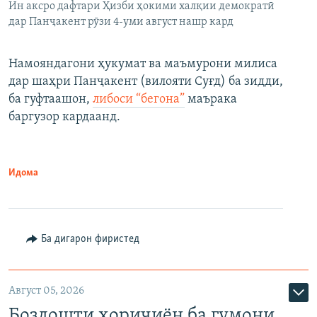
Ин аксро дафтари Ҳизби ҳокими халқии демократӣ
дар Панҷакент рӯзи 4-уми август нашр кард
Намояндагони ҳукумат ва маъмурони милиса
дар шаҳри Панҷакент (вилояти Суғд) ба зидди,
ба гуфтаашон,
либоси “бегона”
маърака
баргузор кардаанд.
Идома
Ба дигарон фиристед
Август 05, 2026
Боздошти хориҷиён ба гумони