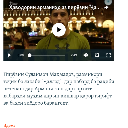
Ҳаводории арманиҳо аз пирӯзии "Ҷаллод"-и тоҷик
Феълан кор намекунад
Auto
0:00
2:49
240p
Пирӯзии Сулаймон Маҳмадов, размикори
360p
тоҷик бо лақаби "Ҷаллод", дар набард бо рақиби
480p
Auto
240p
360p
480p
чеченаш дар Арманистон дар сархати
720p
хабарҳои муҳим дар ин кишвар қарор гирифт
720p
1080p
ва баҳси зиёдеро барангехт.
1080p
Идома