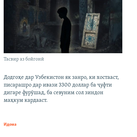
Тасвир аз бойгонӣ
Додгоҳе дар Узбекистон як занро, ки хостааст,
писарашро дар ивази 3300 доллар ба ҷуфти
дигаре фурӯшад, ба севуним сол зиндон
маҳкум кардааст.
Идома