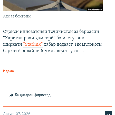
Акс аз бойгонӣ
Оҷонси инноватсияи Тоҷикистон аз баррасии
“Харитаи роҳи ҳамкорӣ” бо масъулони
ширкати
“Starlink”
хабар додааст. Ин мулоқоти
бархат ё онлайнӣ 5-уми август гузашт.
Идома
Ба дигарон фиристед
Август 07, 2026