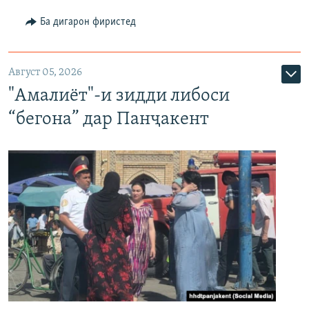
Ба дигарон фиристед
Август 05, 2026
"Амалиёт"-и зидди либоси
“бегона” дар Панҷакент