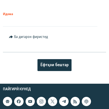
Идома
Ба дигарон фиристед
Ёфтҳои бештар
ПАЙГИРӢ КУНЕД