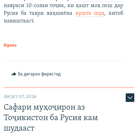
навраси 10-солаи тоҷик, ки ҳашт моҳ пеш дар
Русия ба таври ваҳшиёна
кушта шуд
, китоб
навиштааст.
Идома
Ба дигарон фиристед
Август 07, 2026
Сафари муҳоҷирон аз
Тоҷикистон ба Русия кам
шудааст