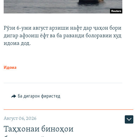
Рӯзи 6-уми август арзиши нафт дар ҷаҳон бори
дигар афзоиш ёфт ва ба раванди болоравии худ
идома дод.
Идома
Ба дигарон фиристед
Август 06, 2026
Таҳхонаи биноҳои