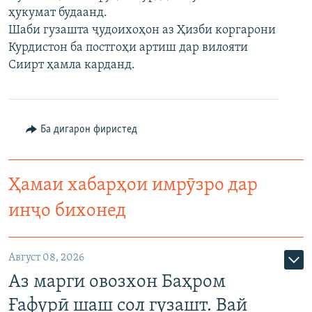
ҳукумат будаанд.
ГУЗОРИШҲОИ РАДИОӢ
Русский
Шаби гузашта ҷудоихоҳон аз Ҳизби коргарони
Курдистон ба постгоҳи артиш дар вилояти
ПАЙГИРӢ КУНЕД
Сиирт ҳамла карданд.
Ба дигарон фиристед
Ҳамаи сомонаҳои RFE/RL
Ҳамаи хабарҳои имрӯзро дар
инҷо бихонед
Август 08, 2026
Аз марги овозхон Баҳром
Ғафурӣ шаш сол гузашт. Вай