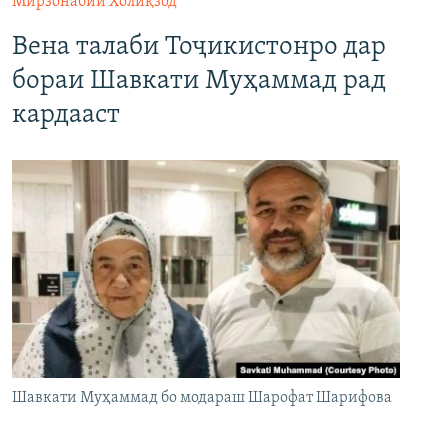
Мирзонабии Холиқзод
Вена талаби Тоҷикистонро дар
бораи Шавкати Муҳаммад рад
кардааст
Шавкати Муҳаммад бо модараш Шарофат Шарифова