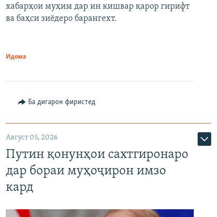
720p
хабарҳои муҳим дар ин кишвар қарор гирифт
720p
1080p
ва баҳси зиёдеро барангехт.
1080p
Идома
Ба дигарон фиристед
Август 05, 2026
Путин қонунҳои сахтгиронаро
дар бораи муҳоҷирон имзо
кард