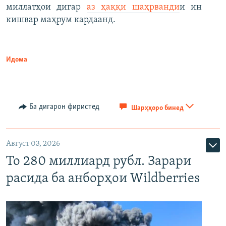
миллатҳои дигар
аз ҳаққи шаҳрванди
и ин
кишвар маҳрум кардаанд.
Идома
Ба дигарон фиристед
Шарҳҳоро бинед
Август 03, 2026
То 280 миллиард рубл. Зарари
расида ба анборҳои Wildberries