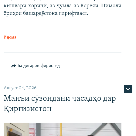
кишвари хориҷӣ, аз ҷумла аз Кореяи Шимолӣ
ёриҳои башардӯстона гирифтааст.
Идома
Ба дигарон фиристед
Август 04, 2026
Манъи сӯзондани ҷасадҳо дар
Қирғизистон