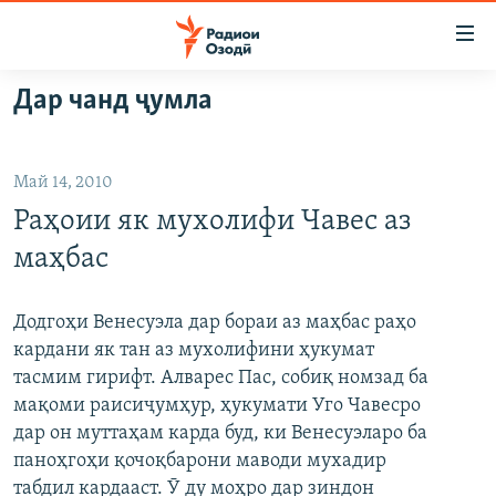
Пайвандҳои
дастрасӣ
Ҷаҳиш
Дар чанд ҷумла
ба
ГӮШАҲО
мояи
ГАПИ ОЗОД
СИЁСАТ
аслӣ
Май 14, 2010
РӮЗГОРИ МУҲОҶИР
Ҷаҳиш
ИҚТИСОД
Раҳоии як мухолифи Чавес аз
ба
САЛОМ, ХОҲАР
ҶОМЕА
феҳристи
маҳбас
ТАҲҚИҚОТ
ҚАЗИЯИ "КРОКУС"
аслӣ
Ҷаҳиш
ҶАНГ ДАР УКРАИНА
ОСИЁИ МАРКАЗӢ
Додгоҳи Венесуэла дар бораи аз маҳбас раҳо
ба
кардани як тан аз мухолифини ҳукумат
НАЗАРИ МАРДУМ
ФАРҲАНГ
ҷустор
тасмим гирифт. Алварес Пас, собиқ номзад ба
ЧАНДРАСОНАӢ
МЕҲМОНИ ОЗОДӢ
БЛОГИСТОН
мақоми раисиҷумҳур, ҳукумати Уго Чавесро
дар он муттаҳам карда буд, ки Венесуэларо ба
РӮЙХАТҲО
ВАРЗИШ
ОЗОДӢ ОНЛАЙН
ВИДЕО
паноҳгоҳи қочоқбарони маводи мухадир
КИТОБҲОИ ОЗОДӢ
НИГОРИСТОН
табдил кардааст. Ӯ ду моҳро дар зиндон