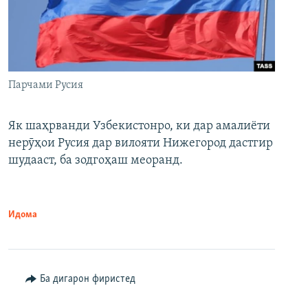
Парчами Русия
Як шаҳрванди Узбекистонро, ки дар амалиёти
нерӯҳои Русия дар вилояти Нижегород дастгир
шудааст, ба зодгоҳаш меоранд.
Идома
Ба дигарон фиристед