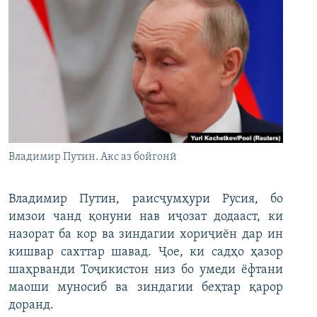
Владимир Путин. Акс аз бойгонӣ
Владимир Путин, раисҷумҳури Русия, бо
имзои чанд қонуни нав иҷозат додааст, ки
назорат ба кор ва зиндагии хориҷиён дар ин
кишвар сахттар шавад. Ҷое, ки садҳо ҳазор
шаҳрванди Тоҷикистон низ бо умеди ёфтани
маоши муносиб ва зиндагии беҳтар қарор
доранд.