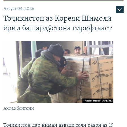
Август 04, 2026
Тоҷикистон аз Кореяи Шимолӣ
ёрии башардӯстона гирифтааст
Акс аз бойгонӣ
Тоҷикистон дар нимаи аввали соли равон аз 19