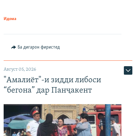
Идома
Ба дигарон фиристед
Август 05, 2026
"Амалиёт"-и зидди либоси
“бегона” дар Панҷакент