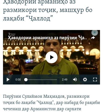
Ҳаводории арманиҳо аз
размикори тоҷик, машҳур бо
лақаби “Ҷаллод”
Ҳаводории арманиҳо аз пирӯзии "Ҷаллод"-и тоҷик
Феълан кор намекунад
Auto
0:00
2:49
240p
Пирӯзии Сулаймон Маҳмадов, размикори
360p
тоҷик бо лақаби "Ҷаллод", дар набард бо рақиби
480p
Auto
240p
360p
480p
чеченаш дар Арманистон дар сархати