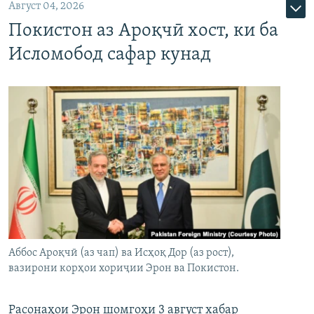
Август 04, 2026
Покистон аз Ароқчӣ хост, ки ба
Исломобод сафар кунад
Аббос Ароқчӣ (аз чап) ва Исҳоқ Дор (аз рост),
вазирони корҳои хориҷии Эрон ва Покистон.
Расонаҳои Эрон шомгоҳи 3 август хабар