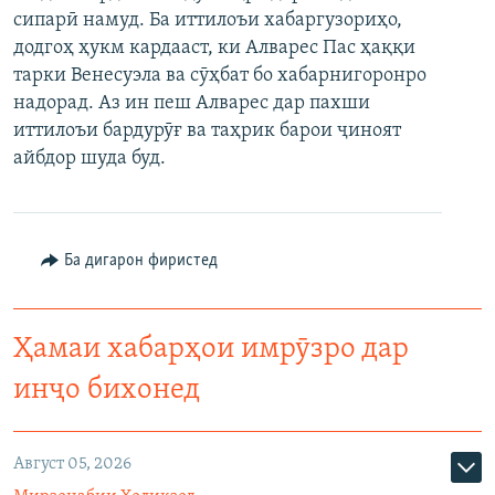
сипарӣ намуд. Ба иттилоъи хабаргузориҳо,
ГУЗОРИШҲОИ РАДИОӢ
Русский
додгоҳ ҳукм кардааст, ки Алварес Пас ҳаққи
тарки Венесуэла ва сӯҳбат бо хабарнигоронро
ПАЙГИРӢ КУНЕД
надорад. Аз ин пеш Алварес дар пахши
иттилоъи бардурӯғ ва таҳрик барои ҷиноят
айбдор шуда буд.
Ҳамаи сомонаҳои RFE/RL
Ба дигарон фиристед
Ҳамаи хабарҳои имрӯзро дар
инҷо бихонед
Август 05, 2026