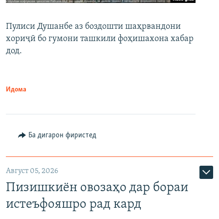
Пулиси Душанбе аз боздошти шаҳрвандони
хориҷӣ бо гумони ташкили фоҳишахона хабар
дод.
Идома
Ба дигарон фиристед
Август 05, 2026
Пизишкиён овозаҳо дар бораи
истеъфояшро рад кард