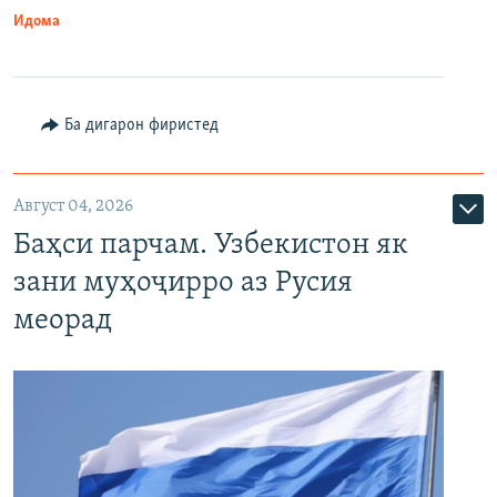
Идома
Ба дигарон фиристед
Август 04, 2026
Баҳси парчам. Узбекистон як
зани муҳоҷирро аз Русия
меорад