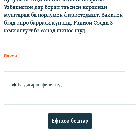
Узбекистон дар бораи таъсиси корхонаи
муштарак ба порлумон фиристодааст. Вакилон
бояд онро баррасӣ кунанд. Радиои Озодӣ 3-
юми август бо санад шинос шуд.
Идома
Ба дигарон фиристед
Ёфтҳои бештар