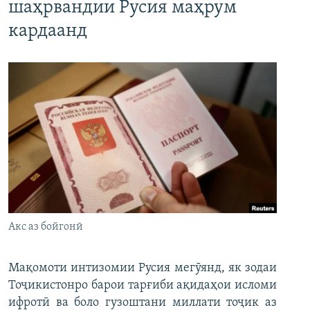
шаҳрвандии Русия маҳрум
кардаанд
Акс аз бойгонӣ
Мақомоти интизомии Русия мегӯянд, як зодаи
Тоҷикистонро барои тарғиби ақидаҳои исломи
ифротӣ ва боло гузоштани миллати тоҷик аз