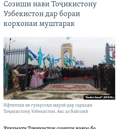
Созиши нави Тоҷикистону
Узбекистон дар бораи
корхонаи муштарак
Ифтитоҳи як гузаргоҳи марзӣ дар сарҳади
Тоҷикистону Узбекистон. Акс аз бойгонӣ
Ҳукумати Тоҷикистон созиши навро бо