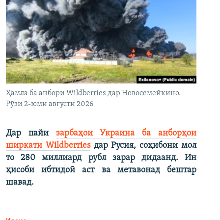
Ҳамла ба анбори Wildberries дар Новосемейкино.
Рӯзи 2-юми августи 2026
Дар пайи
зарбаҳои Украина ба анборҳои
ширкати Wildberries
дар Русия, соҳибони мол
то 280 миллиард рубл зарар дидаанд. Ин
ҳисоби ибтидоӣ аст ва метавонад бештар
шавад.