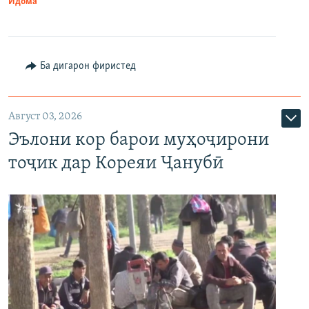
Идома
Ба дигарон фиристед
Август 03, 2026
Эълони кор барои муҳоҷирони
тоҷик дар Кореяи Ҷанубӣ