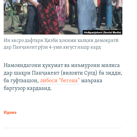
Ин аксро дафтари Ҳизби ҳокими халқии демократӣ
дар Панҷакент рӯзи 4-уми август нашр кард
Намояндагони ҳукумат ва маъмурони милиса
дар шаҳри Панҷакент (вилояти Суғд) ба зидди,
ба гуфтаашон,
либоси “бегона”
маърака
баргузор кардаанд.
Идома