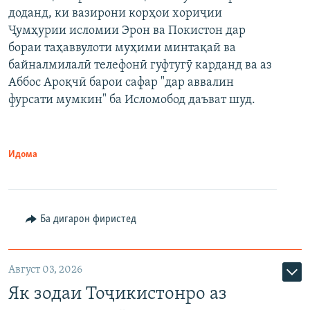
доданд, ки вазирони корҳои хориҷии
Ҷумҳурии исломии Эрон ва Покистон дар
бораи таҳаввулоти муҳими минтақаӣ ва
байналмилалӣ телефонӣ гуфтугӯ карданд ва аз
Аббос Ароқчӣ барои сафар "дар аввалин
фурсати мумкин" ба Исломобод даъват шуд.
Идома
Ба дигарон фиристед
Август 03, 2026
Як зодаи Тоҷикистонро аз