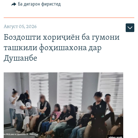
Ба дигарон фиристед
Август 05, 2026
Боздошти хориҷиён ба гумони
ташкили фоҳишахона дар
Душанбе