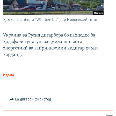
Ҳамла ба анбори "Wildberries" дар Новосемейкино
Украина ва Русия дигарбора бо паҳподҳо ба
ҳадафҳои гуногун, аз ҷумла иншооти
энергетикӣ ва ғайринизомии якдигар ҳамла
карданд.
Идома
Ба дигарон фиристед