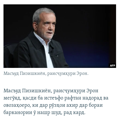
Масъуд Пизишкиён, раисҷумҳури Эрон.
Масъуд Пизишкиён, раисҷумҳури Эрон
мегӯяд, қасди ба истеъфо рафтан надорад ва
овозаҳоеро, ки дар рӯзҳои ахир дар бораи
барканории ӯ нашр шуд, рад кард.