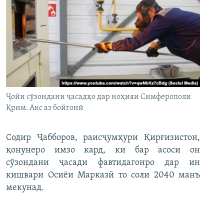
Ҷойи сӯзондани ҷасадҳо дар ноҳияи Симферополи
Қрим. Акс аз бойгонӣ
Содир Ҷабборов, раисҷумҳури Қирғизистон,
қонунеро имзо кард, ки бар асоси он
сӯзондани ҷасади фавтидагонро дар ин
кишвари Осиёи Марказӣ то соли 2040 манъ
мекунад.