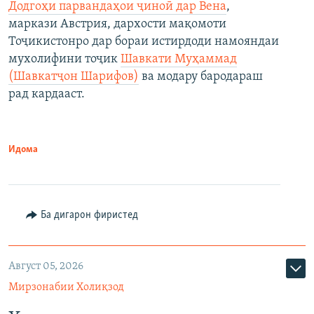
Додгоҳи парвандаҳои ҷиноӣ дар Вена
,
маркази Австрия, дархости мақомоти
Тоҷикистонро дар бораи истирдоди намояндаи
мухолифини тоҷик
Шавкати Муҳаммад
(Шавкатҷон Шарифов)
ва модару бародараш
рад кардааст.
Идома
Ба дигарон фиристед
Август 05, 2026
Мирзонабии Холиқзод