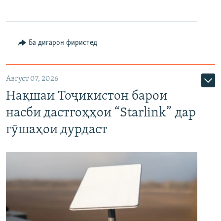
Ба дигарон фиристед
Август 07, 2026
Нақшаи Тоҷикистон барои
насби дастгоҳҳои “Starlink” дар
гӯшаҳои дурдаст