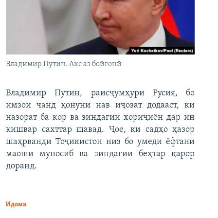
Владимир Путин. Акс аз бойгонӣ
Владимир Путин, раисҷумҳури Русия, бо
имзои чанд қонуни нав иҷозат додааст, ки
назорат ба кор ва зиндагии хориҷиён дар ин
кишвар сахттар шавад. Ҷое, ки садҳо ҳазор
шаҳрванди Тоҷикистон низ бо умеди ёфтани
маоши муносиб ва зиндагии беҳтар қарор
доранд.
Идома