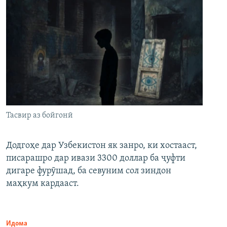
Тасвир аз бойгонӣ
Додгоҳе дар Узбекистон як занро, ки хостааст,
писарашро дар ивази 3300 доллар ба ҷуфти
дигаре фурӯшад, ба севуним сол зиндон
маҳкум кардааст.
Идома