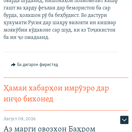
оварда шудаанд, нишонаҳои полиомелит кашф
ГУЗОРИШҲОИ РАДИОӢ
гашт ва ҳарду феълан дар бемористон ба сар
Русский
бурда, ҳолашон рӯ ба беҳбудист. Бо дастури
ҳукумати Русия дар шаҳру вилояти ин кишвар
ПАЙГИРӢ КУНЕД
моякӯбии кӯдаконе сар шуд, ки аз Тоҷикистон
ба ин ҷо омадаанд.
Ба дигарон фиристед
Ҳамаи сомонаҳои RFE/RL
Ҳамаи хабарҳои имрӯзро дар
инҷо бихонед
Август 08, 2026
Аз марги овозхон Баҳром