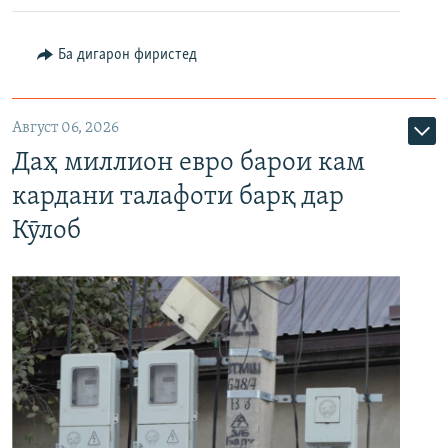
Ба дигарон фиристед
Август 06, 2026
Даҳ миллион евро барои кам
кардани талафоти барқ дар
Кӯлоб