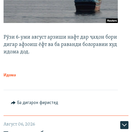
Рӯзи 6-уми август арзиши нафт дар ҷаҳон бори
дигар афзоиш ёфт ва ба раванди болоравии худ
идома дод.
Идома
Ба дигарон фиристед
Август 06, 2026