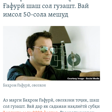
Ғафурӣ шаш сол гузашт. Вай
имсол 50-сола мешуд
Баҳром Ғафурӣ, овозхон
Аз марги Баҳром Ғафурӣ, овозхони тоҷик, шаш
сол гузашт. Вай дар як садамаи нақлиётӣ субҳи