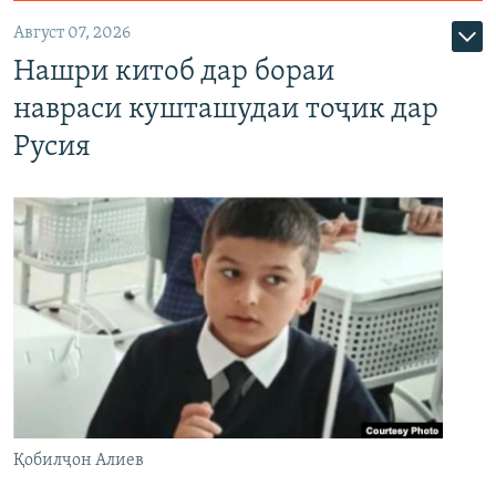
Август 07, 2026
Нашри китоб дар бораи
навраси кушташудаи тоҷик дар
Русия
Қобилҷон Алиев