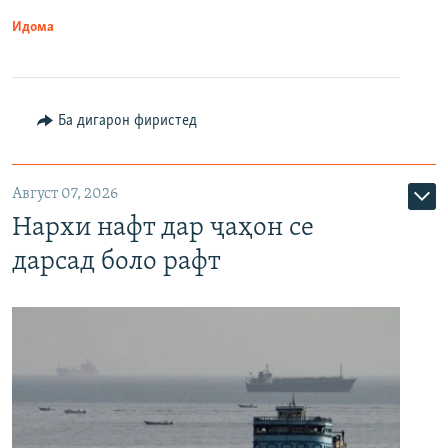
Идома
Ба дигарон фиристед
Август 07, 2026
Нархи нафт дар ҷаҳон се
дарсад боло рафт