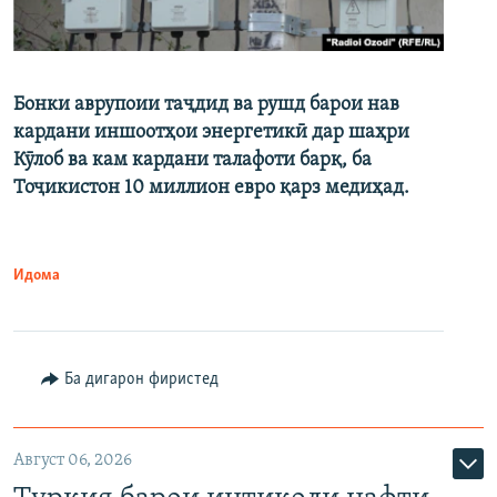
Бонки аврупоии таҷдид ва рушд барои нав
кардани иншоотҳои энергетикӣ дар шаҳри
Кӯлоб ва кам кардани талафоти барқ, ба
Тоҷикистон 10 миллион евро қарз медиҳад.
Идома
Ба дигарон фиристед
Август 06, 2026