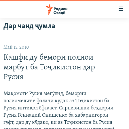
Пайвандҳои
дастрасӣ
Ҷаҳиш
Дар чанд ҷумла
ба
ГӮШАҲО
мояи
ГАПИ ОЗОД
СИЁСАТ
аслӣ
Май 13, 2010
РӮЗГОРИ МУҲОҶИР
Ҷаҳиш
ИҚТИСОД
Кашфи ду бемори полиои
ба
САЛОМ, ХОҲАР
ҶОМЕА
феҳристи
марбут ба Тоҷикистон дар
ТАҲҚИҚОТ
ҚАЗИЯИ "КРОКУС"
аслӣ
Русия
Ҷаҳиш
ҶАНГ ДАР УКРАИНА
ОСИЁИ МАРКАЗӢ
ба
НАЗАРИ МАРДУМ
ФАРҲАНГ
Мақомоти Русия мегӯянд, бемории
ҷустор
полиомелит ё фалаҷи кӯдак аз Тоҷикистон ба
ЧАНДРАСОНАӢ
МЕҲМОНИ ОЗОДӢ
БЛОГИСТОН
Русия интиқол ёфтааст. Сарпизишки беҳдории
РӮЙХАТҲО
ВАРЗИШ
ОЗОДӢ ОНЛАЙН
ВИДЕО
Русия Геннадий Онишенко ба хабарнигорон
гуфт, дар ду кӯдаке, ки аз Тоҷикистон ба Русия
КИТОБҲОИ ОЗОДӢ
НИГОРИСТОН