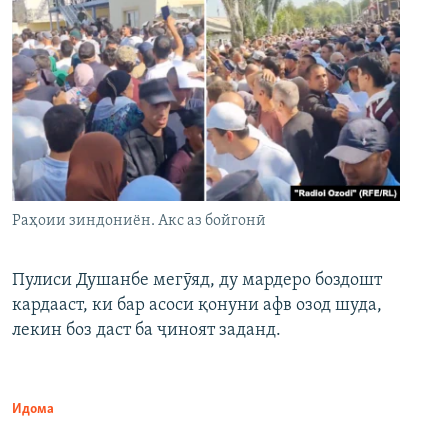
Раҳоии зиндониён. Акс аз бойгонӣ
Пулиси Душанбе мегӯяд, ду мардеро боздошт
кардааст, ки бар асоси қонуни афв озод шуда,
лекин боз даст ба ҷиноят заданд.
Идома