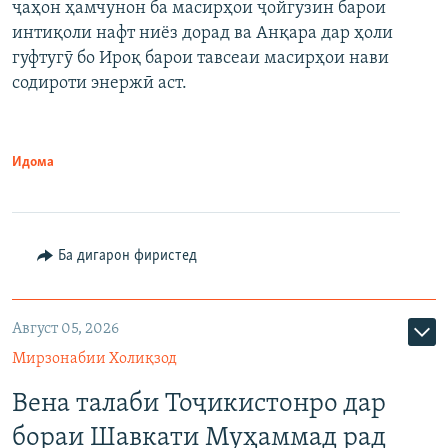
ҷаҳон ҳамчунон ба масирҳои ҷойгузин барои
интиқоли нафт ниёз дорад ва Анқара дар ҳоли
гуфтугӯ бо Ироқ барои тавсеаи масирҳои нави
содироти энержӣ аст.
Идома
Ба дигарон фиристед
Август 05, 2026
Мирзонабии Холиқзод
Вена талаби Тоҷикистонро дар
бораи Шавкати Муҳаммад рад