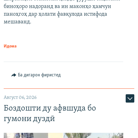
биноҳоро надоранд ва ин маконҳо ҳамчун
паноҳгоҳ дар ҳолати фавқулода истифода
мешаванд.
Идома
Ба дигарон фиристед
Август 06, 2026
Боздошти ду афвшуда бо
гумони дуздӣ