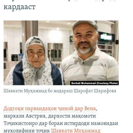
кардааст
Шавкати Муҳаммад бо модараш Шарофат Шарифова
Додгоҳи парвандаҳои ҷиноӣ дар Вена
,
маркази Австрия, дархости мақомоти
Тоҷикистонро дар бораи истирдоди намояндаи
мухолифини тоҷик
Шавкати Муҳаммад