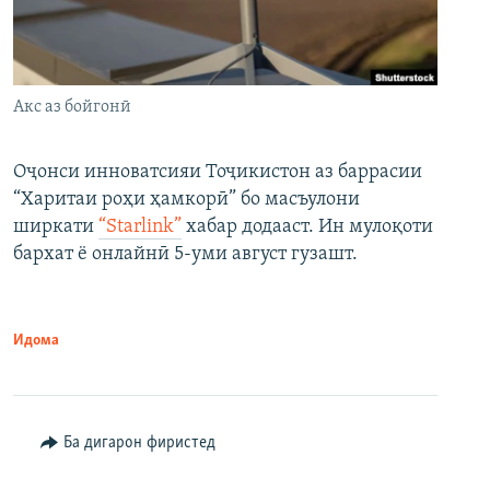
Акс аз бойгонӣ
Оҷонси инноватсияи Тоҷикистон аз баррасии
“Харитаи роҳи ҳамкорӣ” бо масъулони
ширкати
“Starlink”
хабар додааст. Ин мулоқоти
бархат ё онлайнӣ 5-уми август гузашт.
Идома
Ба дигарон фиристед