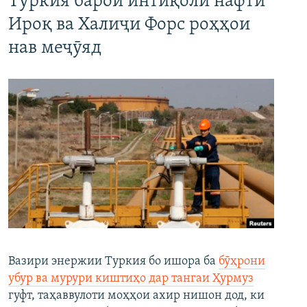
Туркия барои интиқоли нафти
Ироқ ва Халиҷи Форс роҳҳои
нав меҷӯяд
Вазири энержии Туркия бо ишора ба
бӯҳрони
убур ва мурури киштиҳо дар тангаи Ҳурмуз
гуфт, таҳаввулоти моҳҳои ахир нишон дод, ки