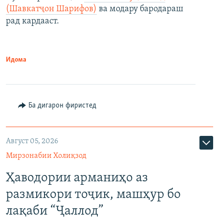
(Шавкатҷон Шарифов)
ва модару бародараш
рад кардааст.
Идома
Ба дигарон фиристед
Август 05, 2026
Мирзонабии Холиқзод
Ҳаводории арманиҳо аз
размикори тоҷик, машҳур бо
лақаби “Ҷаллод”