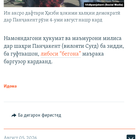
Ин аксро дафтари Ҳизби ҳокими халқии демократӣ
дар Панҷакент рӯзи 4-уми август нашр кард
Намояндагони ҳукумат ва маъмурони милиса
дар шаҳри Панҷакент (вилояти Суғд) ба зидди,
ба гуфтаашон,
либоси “бегона”
маърака
баргузор кардаанд.
Идома
Ба дигарон фиристед
Август 05, 2026