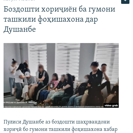
Боздошти хориҷиён ба гумони
ташкили фоҳишахона дар
Душанбе
Пулиси Душанбе аз боздошти шаҳрвандони
хориҷӣ бо гумони ташкили фоҳишахона хабар