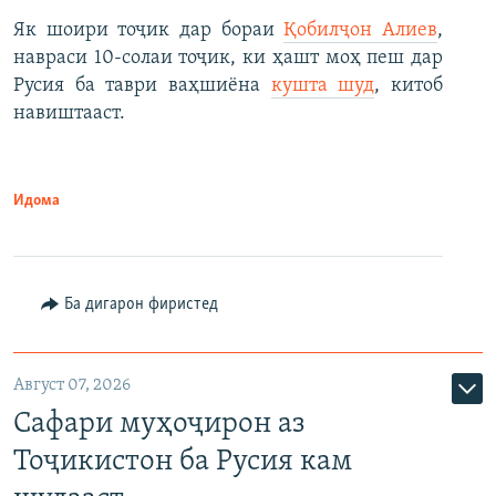
Як шоири тоҷик дар бораи
Қобилҷон Алиев
,
навраси 10-солаи тоҷик, ки ҳашт моҳ пеш дар
Русия ба таври ваҳшиёна
кушта шуд
, китоб
навиштааст.
Идома
Ба дигарон фиристед
Август 07, 2026
Сафари муҳоҷирон аз
Тоҷикистон ба Русия кам