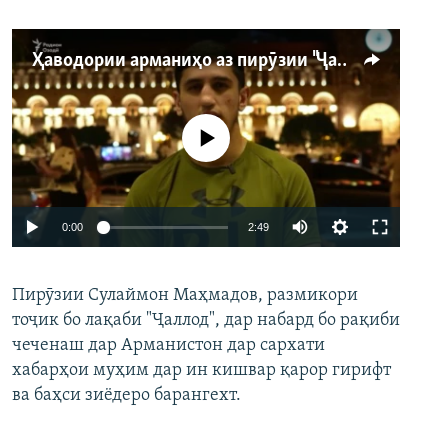
Ҳаводории арманиҳо аз пирӯзии "Ҷаллод"-и тоҷик
Феълан кор намекунад
Auto
0:00
2:49
240p
Пирӯзии Сулаймон Маҳмадов, размикори
360p
тоҷик бо лақаби "Ҷаллод", дар набард бо рақиби
480p
Auto
240p
360p
480p
чеченаш дар Арманистон дар сархати
720p
хабарҳои муҳим дар ин кишвар қарор гирифт
720p
1080p
ва баҳси зиёдеро барангехт.
1080p