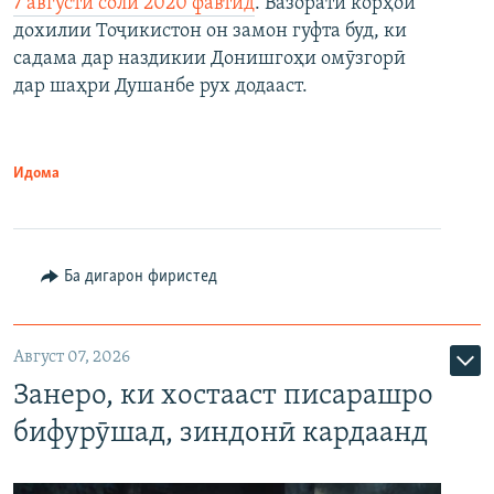
7 августи соли 2020 фавтид
. Вазорати корҳои
дохилии Тоҷикистон он замон гуфта буд, ки
садама дар наздикии Донишгоҳи омӯзгорӣ
дар шаҳри Душанбе рух додааст.
Идома
Ба дигарон фиристед
Август 07, 2026
Занеро, ки хостааст писарашро
бифурӯшад, зиндонӣ кардаанд