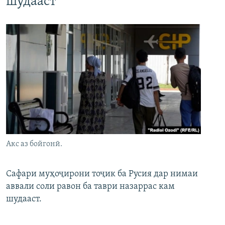
шудааст
Акс аз бойгонӣ.
Сафари муҳоҷирони тоҷик ба Русия дар нимаи
аввали соли равон ба таври назаррас кам
шудааст.