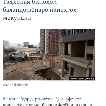
Таҳхонаи биноҳои
баландошёнаро паноҳгоҳ
мекунанд
Акс аз бойгонӣ
Як мансабдор дар вилояти Суғд гуфтааст,
ширкатҳои сохтмонӣ ҳаққи фурӯши таҳхонаи